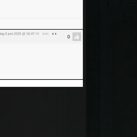
dag 6 juni 2026 @ 16:47
:49
#260