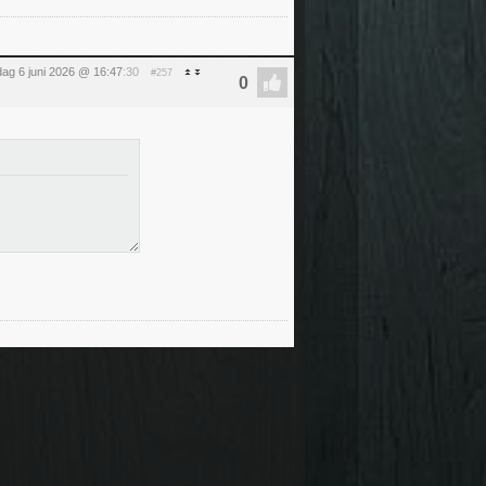
dag 6 juni 2026 @ 16:47
:30
#257