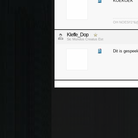
KOEKOEK
OH NOES!!1*&@^!
Kleffe_Dop
Sic Mundus Creatus Est
Dit is gespeel