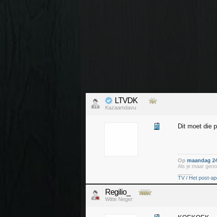
LTVDK
Kazaamdavu
Dit moet die 
Op
maandag 24
Als je maar geno
_____
TV / Het post-ap
Regilio_
Witte Neger