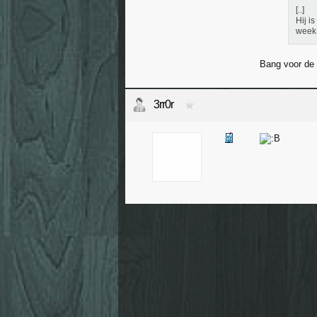
[..]
Hij i
week
Bang voor de
3rr0r