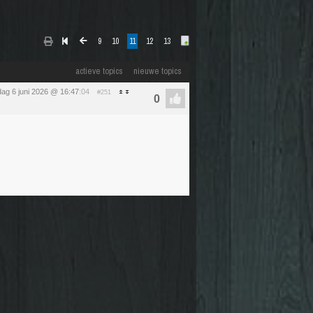
9
10
11
12
13
actieve topics
nieuwe topics
dag 6 juni 2026 @ 16:47
:04
#251