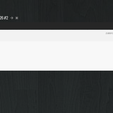
026 #2
zater