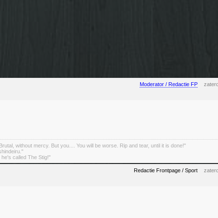
Moderator / Redactie FP
zater
rutal, without mercy. But you.... You will be worse. Rip and tear, until it is done!"
indeiru."
. he's called The Stig!"
Redactie Frontpage / Sport
zater