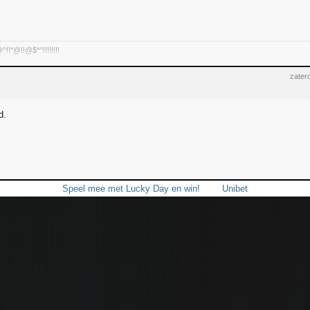
!*@!!@$*^!!!!!!!!
zater
d.
Speel mee met Lucky Day en win!
Unibet