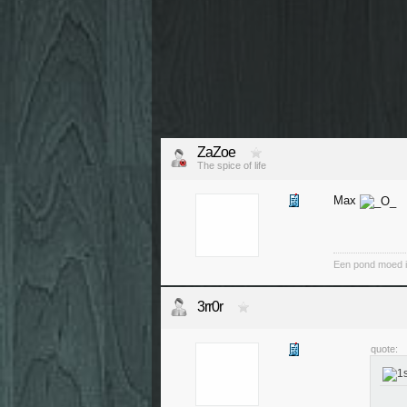
ZaZoe
The spice of life
Max
Een pond moed i
3rr0r
quote: