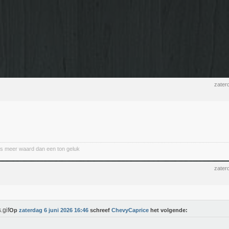
zater
s meer waard dan een ton geluk
zater
Op
zaterdag 6 juni 2026 16:46
schreef
ChevyCaprice
het volgende: