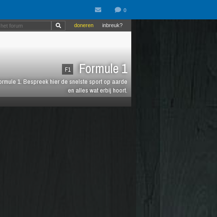
doneren
inbreuk?
Formule 1
F1
 Formule 1. Bespreek hier de snelste sport op aarde
en alles wat erbij hoort.