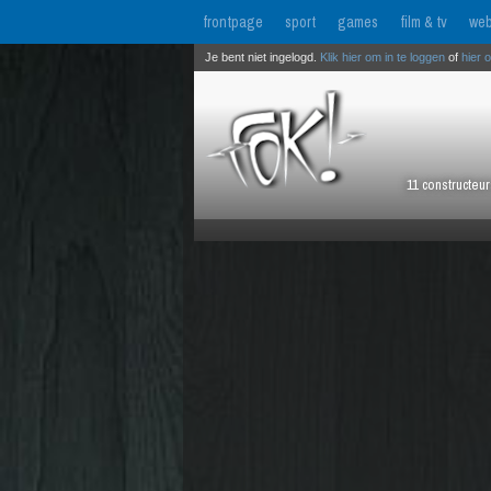
frontpage
sport
games
film & tv
web
Je bent niet ingelogd.
Klik hier om in te loggen
of
hier 
11 constructeu