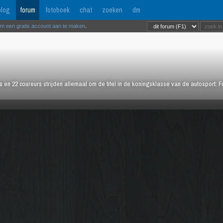
log
forum
fotoboek
chat
zoeken
dm
om een gratis account aan te maken
.
rs en 22 coureurs strijden allemaal om de titel in de koningsklasse van de autosport: