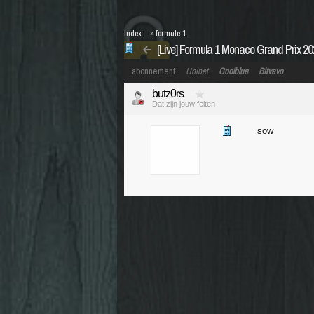
Index
»
formule 1
[Live] Formula 1 Monaco Grand Prix 2
abonnement
Unibet
Coolblue
Bitvavo
butz0rs
Dat zijn jouw feiten
sow