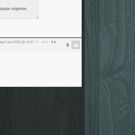
 Spanje volgende
dag 6 juni 2026 @ 16:47
:17
#254