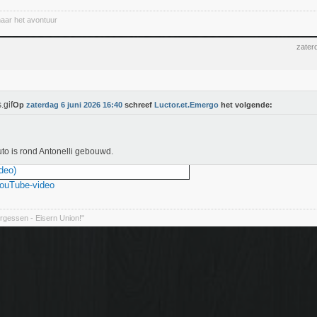
naar het avontuur
zater
Op
zaterdag 6 juni 2026 16:40
schreef
Luctor.et.Emergo
het volgende:
to is rond Antonelli gebouwd.
deo)
YouTube-video
rgessen - Eisern Union!"