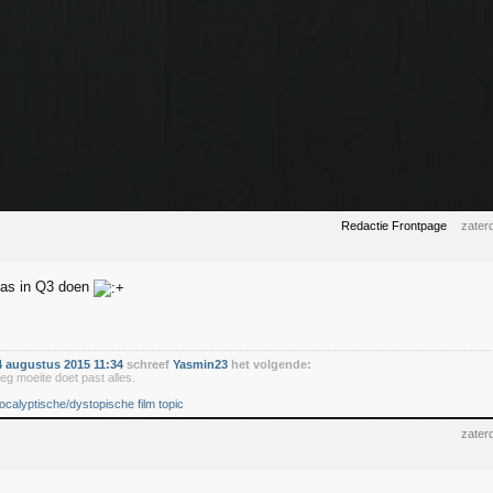
Redactie Frontpage
zater
pas in Q3 doen
 augustus 2015 11:34
schreef
Yasmin23
het volgende:
eg moeite doet past alles.
ocalyptische/dystopische film topic
zater