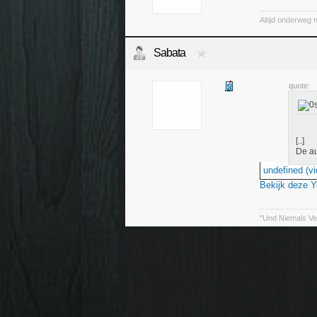
Altijd onderweg 
Sabata
quote:
[..]
De au
undefined (vi
Bekijk deze 
"Und Niemals Ve