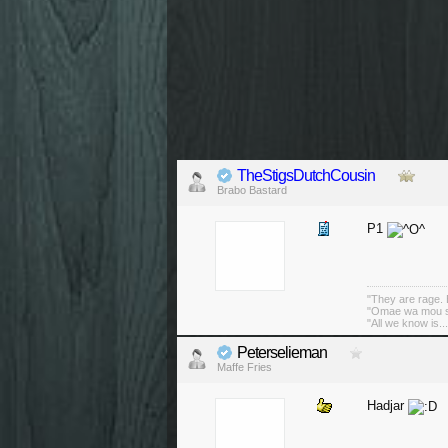
TheStigsDutchCousin
Brabo Bastard
P1
"They are rage. B
"Omae wa mou sh
"All we know is..
Peterselieman
Maffe Fries
Hadjar