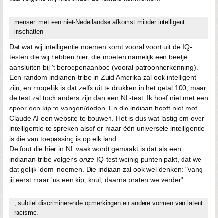
mensen met een niet-Nederlandse afkomst minder intelligent
inschatten
Dat wat wij intelligentie noemen komt vooral voort uit de IQ-
testen die wij hebben hier, die moeten namelijk een beetje
aansluiten bij 't beroepenaanbod (vooral patroonherkenning).
Een random indianen-tribe in Zuid Amerika zal ook intelligent
zijn, en mogelijk is dat zelfs uit te drukken in het getal 100, maar
de test zal toch anders zijn dan een NL-test. Ik hoef niet met een
speer een kip te vangen/doden. En die indiaan hoeft niet met
Claude AI een website te bouwen. Het is dus wat lastig om over
intelligentie te spreken alsof er maar één universele intelligentie
is die van toepassing is op elk land.
De fout die hier in NL vaak wordt gemaakt is dat als een
indianan-tribe volgens
onze
IQ-test weinig punten pakt, dat we
dat gelijk 'dom' noemen. Die indiaan zal ook wel denken: "vang
jij eerst maar 'ns een kip, knul, daarna praten we verder"
, subtiel discriminerende opmerkingen en andere vormen van latent
racisme.