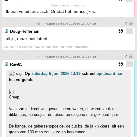
Voor al uw no nonsense
Ik ben voluit racistisch. Omdat het menselijk is.
• zaterdag 6 juni 2026 @ 16:20 • 19
Doug-Heffernan
altijd, maar niet latent
Mensen het spijt me maar ik mag jullie niet meer mentionen.
• zaterdag 6 juni 2026 @ 16:24 • 20
Raw85
Op
zaterdag 6 juni 2026 13:19
schreef
epicbeardman
het volgende:
[..]
Creep.
Vaak zie je direct wie gevaccineerd waren, dit waren vaak de
dikkertjes, de oudjes, de rokers en diegene met gekleurd haar.
De bange, de gehersenspoelde, de cucks, de ja knikkers, uit een
groep van 100 man zou ik ze zo herkennen.