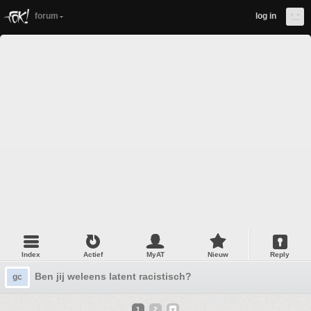
forum
log in
Index
Actief
MyAT
Nieuw
Reply
Ben jij weleens latent racistisch?
gc
1
2