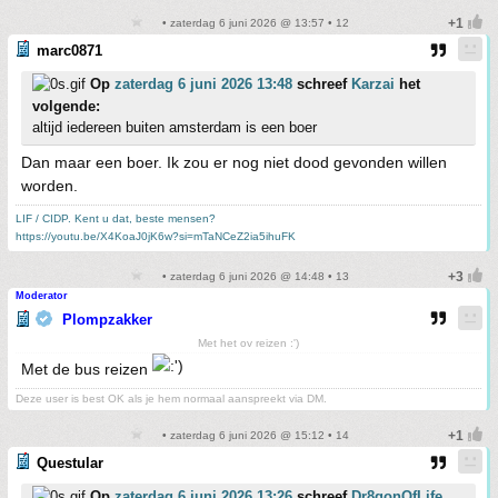
• zaterdag 6 juni 2026 @ 13:57 • 12
marc0871
Op
zaterdag 6 juni 2026 13:48
schreef
Karzai
het
volgende:
altijd iedereen buiten amsterdam is een boer
Dan maar een boer. Ik zou er nog niet dood gevonden willen
worden.
LIF / CIDP. Kent u dat, beste mensen?
https://youtu.be/X4KoaJ0jK6w?si=mTaNCeZ2ia5ihuFK
• zaterdag 6 juni 2026 @ 14:48 • 13
Moderator
Plompzakker
Met het ov reizen :')
Met de bus reizen
Deze user is best OK als je hem normaal aanspreekt via DM.
• zaterdag 6 juni 2026 @ 15:12 • 14
Questular
Op
zaterdag 6 juni 2026 13:26
schreef
Dr8gonOfLife