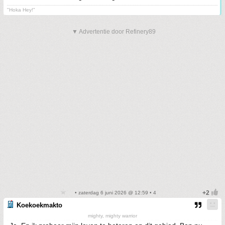
"Hoka Hey!"
▼ Advertentie door Refinery89
• zaterdag 6 juni 2026 @ 12:59 • 4
Koekoekmakto
mighty, mighty warrior