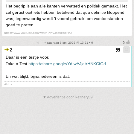
Het begrip is aan alle kanten verwaterd en politiek gemaakt. Het
zal gerust ooit iets hebben betekend dat qua definitie kloppend
was, tegenwoordig wordt 't vooral gebruikt om wantoestanden
goed te praten.
https://www.youtube.com/watch?v=y3ns6H5dHrU
• zaterdag 6 juni 2026 @ 13:21 • 6
Z
Daar is een testje voor.
Take a Test
https://share.google/YdIwAJjatrHNKCfGd
En wat blijkt, bijna iedereen is dat.
Aldus.
▼ Advertentie door Refinery89