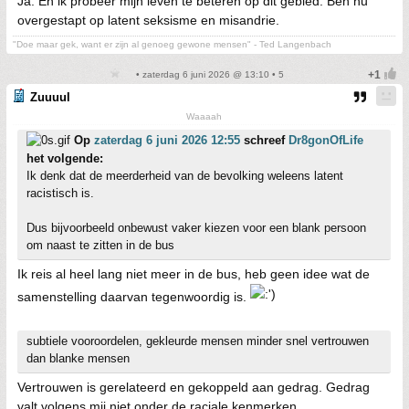
Ja. En ik probeer mijn leven te beteren op dit gebied. Ben nu
overgestapt op latent seksisme en misandrie.
"Doe maar gek, want er zijn al genoeg gewone mensen" - Ted Langenbach
• zaterdag 6 juni 2026 @ 13:10 • 5
Zuuuul
Waaaah
Op
zaterdag 6 juni 2026 12:55
schreef
Dr8gonOfLife
het volgende:
Ik denk dat de meerderheid van de bevolking weleens latent
racistisch is.
Dus bijvoorbeeld onbewust vaker kiezen voor een blank persoon
om naast te zitten in de bus
Ik reis al heel lang niet meer in de bus, heb geen idee wat de
samenstelling daarvan tegenwoordig is.
subtiele vooroordelen, gekleurde mensen minder snel vertrouwen
dan blanke mensen
Vertrouwen is gerelateerd en gekoppeld aan gedrag. Gedrag
valt volgens mij niet onder de raciale kenmerken.