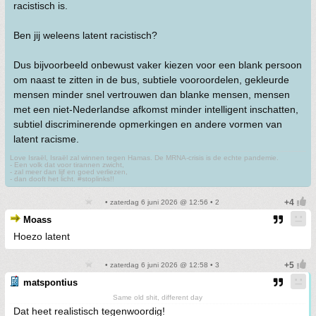
racistisch is.
Ben jij weleens latent racistisch?
Dus bijvoorbeeld onbewust vaker kiezen voor een blank persoon
om naast te zitten in de bus, subtiele vooroordelen, gekleurde
mensen minder snel vertrouwen dan blanke mensen, mensen
met een niet-Nederlandse afkomst minder intelligent inschatten,
subtiel discriminerende opmerkingen en andere vormen van
latent racisme.
Love Israël, Israël zal winnen tegen Hamas. De MRNA-crisis is de echte pandemie.
- Een volk dat voor tirannen zwicht,
- zal meer dan lijf en goed verliezen,
- dan dooft het licht. #stoplinks!!
• zaterdag 6 juni 2026 @ 12:56 • 2
Moass
Hoezo latent
• zaterdag 6 juni 2026 @ 12:58 • 3
matspontius
Same old shit, different day
Dat heet realistisch tegenwoordig!