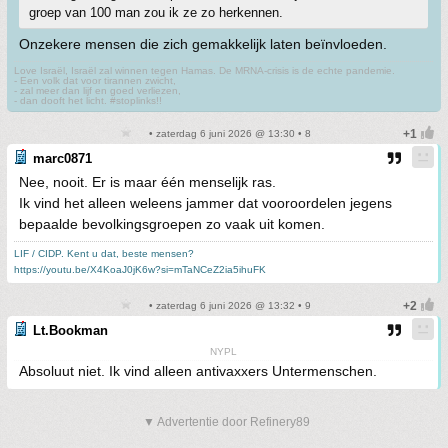
groep van 100 man zou ik ze zo herkennen.
Onzekere mensen die zich gemakkelijk laten beïnvloeden.
Love Israël, Israël zal winnen tegen Hamas. De MRNA-crisis is de echte pandemie.
- Een volk dat voor tirannen zwicht,
- zal meer dan lijf en goed verliezen,
- dan dooft het licht. #stoplinks!!
• zaterdag 6 juni 2026 @ 13:30 • 8
marc0871
Nee, nooit. Er is maar één menselijk ras.
Ik vind het alleen weleens jammer dat vooroordelen jegens
bepaalde bevolkingsgroepen zo vaak uit komen.
LIF / CIDP. Kent u dat, beste mensen?
https://youtu.be/X4KoaJ0jK6w?si=mTaNCeZ2ia5ihuFK
• zaterdag 6 juni 2026 @ 13:32 • 9
Lt.Bookman
NYPL
Absoluut niet. Ik vind alleen antivaxxers Untermenschen.
▼ Advertentie door Refinery89