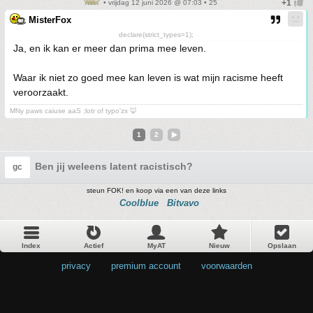
• vrijdag 12 juni 2026 @ 07:03 • 25
MisterFox
declare(strict_types=1);
Ja, en ik kan er meer dan prima mee leven.
Waar ik niet zo goed mee kan leven is wat mijn racisme heeft
veroorzaakt.
MNy paws caiuse aaS ;lotr of typo'zx 🦊
1
2
Ben jij weleens latent racistisch?
gc
steun FOK! en koop via een van deze links
Coolblue
Bitvavo
Index
Actief
MyAT
Nieuw
Opslaan
privacy
•
premium account
•
voorwaarden