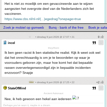
Het is niet zo moeilijk om een gevaccineerde aan te wijzen
aangezien het overgrote deel van de Nederlanders zich liet
vaccineren.
https://www.cbs.nl/nl-nl/(...)egedrag?onepage=true
Zoek je mobiel op gsmweb
Bunq - bank of the free
Boek je safa
• dinsdag 9 juni 2026 @ 17:07 • 21
incel
they/them
Ik ben geen racist ik ben statistische realist. Kijk ik weet ook wel
dat het onrechtvaardig is om je te beoordelen op waar je
voorouders geboren zijn, maar hoe komt het dat bepaalde
rassen oververtegenwoordigd zijn in bepaalde incidenten
enzovoort? Snapje
• dinsdag 9 juni 2026 @ 17:25 • 22
StateOfMind
Ancient Astronaut
Nee, ik heb gewoon een hekel aan iedereen
Perhaps you've seen it, maybe in a dream.