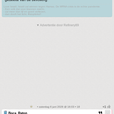
Love Israël, Israël zal winnen tegen Hamas. De MRNA-crisis is de echte pandemie.
- Een volk dat voor tirannen zwicht,
- zal meer dan lijf en goed verliezen,
- dan dooft het licht. #stoplinks!!
▼ Advertentie door Refinery89
• zaterdag 6 juni 2026 @ 16:03 • 18
Boca_Raton