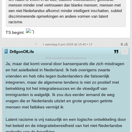
mensen minder snel vertrouwen dan blanke mensen, mensen met
een niet-Nederlandse afkomst minder intelligent inschatten, subtiel
discriminerende opmerkingen en andere vormen van latent
racisme.
TS begint.
• zaterdag 6 juni 2026 @ 15:40 • 17
Dr8gonOfLife
#VaccinatieschadeAwareness
Ja, maar dat komt vooral door kansenparels die zich misdragen
en het asielbeleid in Nederland. Ik heb overigens zwarte
vrienden en heb niks tegen buitenlanders die fatsoenlijk
integreren, maar de algemene tendens is niet zo positief met
betrekking tot het integratiesucces en de vloedgolf van
immigranten is walgelijk. Ik zou dus eerder iemand de weg
vragen die er Nederlands uitziet en grote groepen getinte
mensen met fatbikes vermijd ik.
Latent racisme is vrij natuurlijk en een logische ontwikkeling door
het beleid en de integratiebereidheid van het niet-Nederlandse
gedeelte van de bevolking.