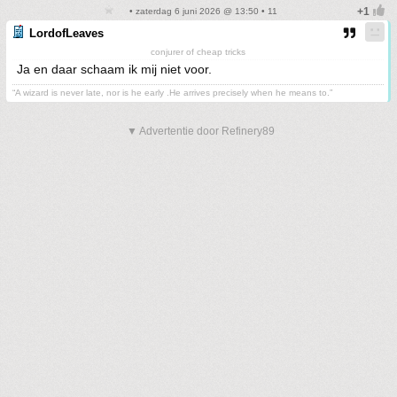
• zaterdag 6 juni 2026 @ 13:50 • 11
LordofLeaves
conjurer of cheap tricks
Ja en daar schaam ik mij niet voor.
“A wizard is never late, nor is he early .He arrives precisely when he means to.”
▼ Advertentie door Refinery89