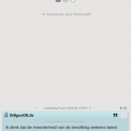
▼ Advertentie door Refinery89
• zaterdag 6 juni 2026 @ 12:55 • 1
Dr8gonOfLife
#VaccinatieschadeAwareness
Ik denk dat de meerderheid van de bevolking weleens latent