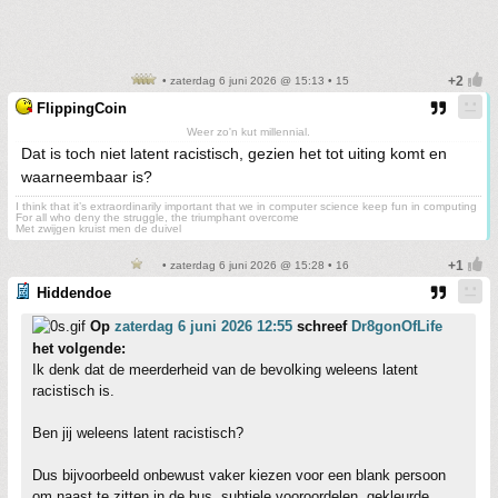
• zaterdag 6 juni 2026 @ 15:13 • 15
FlippingCoin
Weer zo'n kut millennial.
Dat is toch niet latent racistisch, gezien het tot uiting komt en
waarneembaar is?
I think that it’s extraordinarily important that we in computer science keep fun in computing
For all who deny the struggle, the triumphant overcome
Met zwijgen kruist men de duivel
• zaterdag 6 juni 2026 @ 15:28 • 16
Hiddendoe
Op
zaterdag 6 juni 2026 12:55
schreef
Dr8gonOfLife
het volgende:
Ik denk dat de meerderheid van de bevolking weleens latent
racistisch is.
Ben jij weleens latent racistisch?
Dus bijvoorbeeld onbewust vaker kiezen voor een blank persoon
om naast te zitten in de bus, subtiele vooroordelen, gekleurde