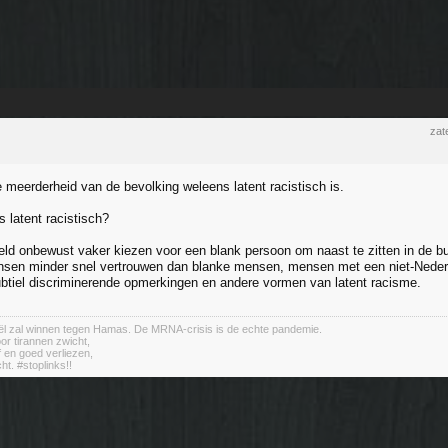
zat
e meerderheid van de bevolking weleens latent racistisch is.
s latent racistisch?
eld onbewust vaker kiezen voor een blank persoon om naast te zitten in de bu
sen minder snel vertrouwen dan blanke mensen, mensen met een niet-Nederl
ubtiel discriminerende opmerkingen en andere vormen van latent racisme.
aël zal winnen tegen Hamas. De MRNA-crisis is de echte pandemie.
or tirannen zwicht,
jf en goed verliezen,
cht. #stoplinks!!