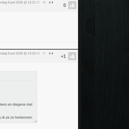
erdag 6 juni 2026 @ 13:21
:37
#6
erdag 6 juni 2026 @ 13:26
:03
#7
rokers en diegene met
u ik ze zo herkennen.