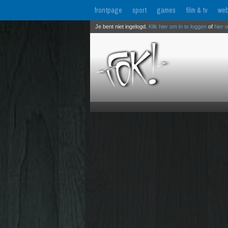
frontpage
sport
games
film & tv
web
Je bent niet ingelogd.
Klik hier om in te loggen
of
hier 