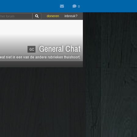
doneren
inbreuk?
General Chat
GC
 wat niet in een van de andere rubrieken thuishoort.