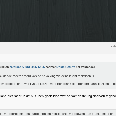
zat
Op
zaterdag 6 juni 2026 12:55
schreef
Dr8gonOfLife
het volgende:
nk dat de meerderheid van de bevolking weleens latent racistisch is.
ijvoorbeeld onbewust vaker kiezen voor een blank persoon om naast te zitten in d
el lang niet meer in de bus, heb geen idee wat de samenstelling daarvan tegen
ele vooroordelen, gekleurde mensen minder snel vertrouwen dan blanke mensen