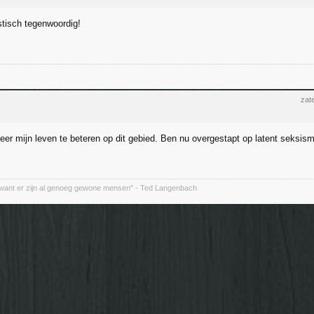
stisch tegenwoordig!
zat
beer mijn leven te beteren op dit gebied. Ben nu overgestapt op latent seksis
want er zijn al genoeg gewone mensen" - Ted Langenbach