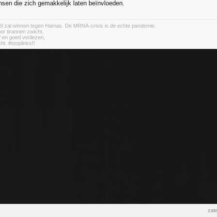
en die zich gemakkelijk laten beïnvloeden.
aël zal winnen tegen Hamas. De MRNA-crisis is de echte pandemie.
or tirannen zwicht,
jf en goed verliezen,
cht. #stoplinks!!
zat