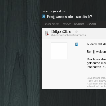
Index
»
general chat
Ben jij weleens latent racistisch?
abonnement
Unibet
Coolblue
Bitvavo
Dr8gonOfLife
#VaccinatieschadeAwareness
Ik denk dat d
Ben jij weleen
Dus bijvoorbe
gekleurde men
inschatten, s
Love Israël, Isr
- Een volk dat vo
- zal meer dan li
- dan dooft het li