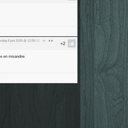
erdag 6 juni 2026 @ 12:59
:32
#4
me en misandrie.