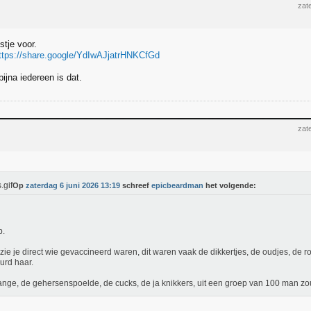
zat
stje voor.
ttps://share.google/YdIwAJjatrHNKCfGd
bijna iedereen is dat.
zat
Op
zaterdag 6 juni 2026 13:19
schreef
epicbeardman
het volgende:
p.
zie je direct wie gevaccineerd waren, dit waren vaak de dikkertjes, de oudjes, de 
urd haar.
nge, de gehersenspoelde, de cucks, de ja knikkers, uit een groep van 100 man zo