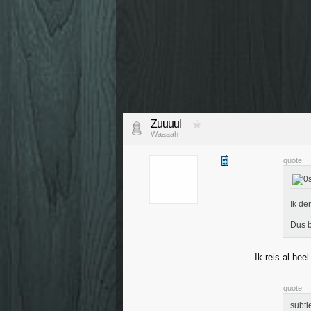
Zuuuul
Waaaah
quote:
Ik de
Dus b
Ik reis al he
quote:
subti