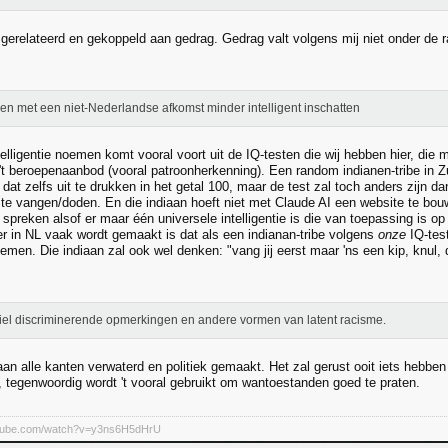
 gerelateerd en gekoppeld aan gedrag. Gedrag valt volgens mij niet onder de 
n met een niet-Nederlandse afkomst minder intelligent inschatten
telligentie noemen komt vooral voort uit de IQ-testen die wij hebben hier, die
 't beroepenaanbod (vooral patroonherkenning). Een random indianen-tribe in Zui
 dat zelfs uit te drukken in het getal 100, maar de test zal toch anders zijn d
 te vangen/doden. En die indiaan hoeft niet met Claude AI een website te bou
te spreken alsof er maar één universele intelligentie is die van toepassing is op
ier in NL vaak wordt gemaakt is dat als een indianan-tribe volgens
onze
IQ-test
oemen. Die indiaan zal ook wel denken: "vang jij eerst maar 'ns een kip, knul,
tiel discriminerende opmerkingen en andere vormen van latent racisme.
aan alle kanten verwaterd en politiek gemaakt. Het zal gerust ooit iets hebben
 tegenwoordig wordt 't vooral gebruikt om wantoestanden goed te praten.
utube.com/watch?v=y3ns6H5dHrU