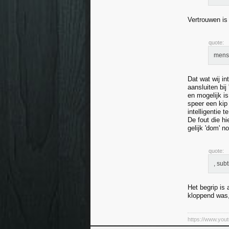
Vertrouwen is
quote:
mense
Dat wat wij in
aansluiten bij
en mogelijk is
speer een kip
intelligentie 
De fout die h
gelijk 'dom' n
quote:
, sub
Het begrip is 
kloppend was,
https://www.yo