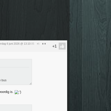
erdag 6 juni 2026 @ 13:10
:05
#5
e bus
woordig is.