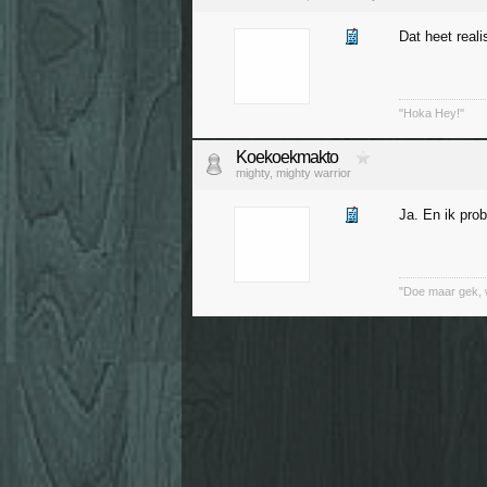
Dat heet reali
"Hoka Hey!"
Koekoekmakto
mighty, mighty warrior
Ja. En ik pro
"Doe maar gek, 