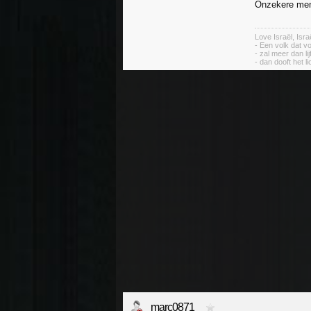
Onzekere mens
Love Israël, Isr
- Een volk dat vo
- zal meer dan li
- dan dooft het li
marc0871