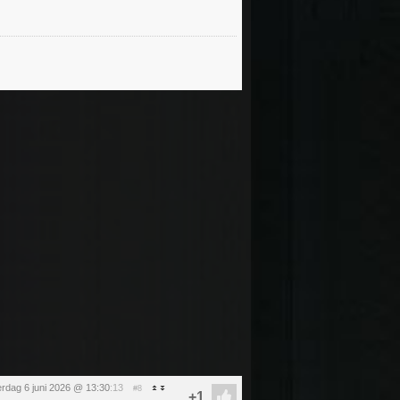
erdag 6 juni 2026 @ 13:30
:13
#8