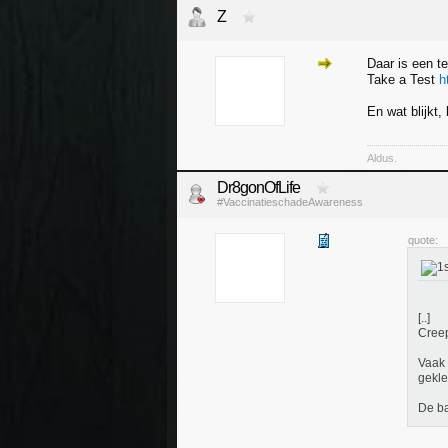
Z
Daar is een te
Take a Test
h
En wat blijkt, 
Aldus.
Dr8gonOfLife
#VaccinatieschadeAwareness
quote:
[..]
Cree
Vaak 
gekle
De ba