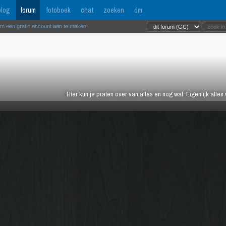
log
forum
fotoboek
chat
zoeken
dm
om een gratis account aan te maken
.
Hier kun je praten over van alles en nog wat. Eigenlijk alles