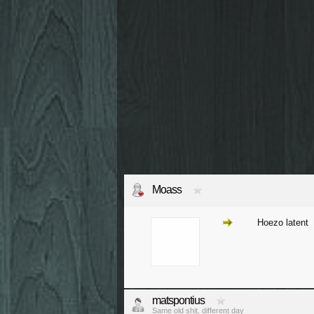
Moass
Hoezo latent
matspontius
Same old shit, different day