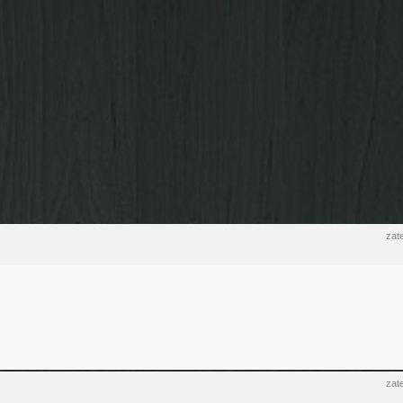
zat
zat