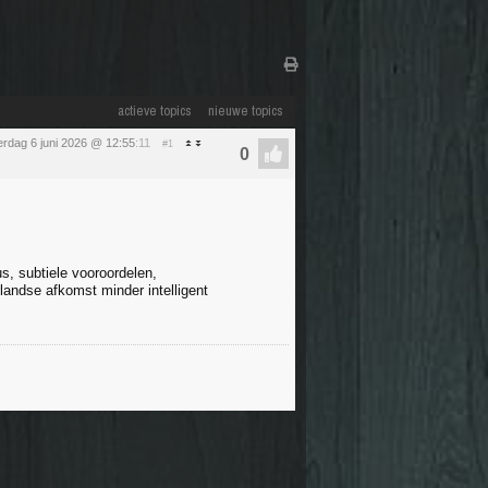
actieve topics
nieuwe topics
erdag 6 juni 2026 @ 12:55
:11
#1
s, subtiele vooroordelen,
andse afkomst minder intelligent