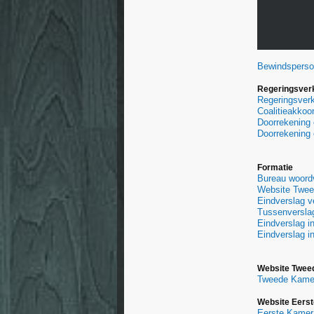
Bewindspers
Regeringsverk
Regeringsverk
Coalitieakko
Doorrekening 
Doorrekening 
Formatie
Bureau woordv
Website Twee
Eindverslag 
Tussenversla
Eindverslag 
Eindverslag i
Website Twee
Tweede Kame
Website Eers
Eerste Kamer