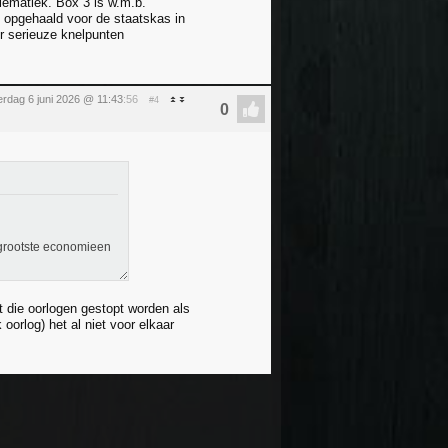
blematiek. Box 3 is w.m.b.
 opgehaald voor de staatskas in
er serieuze knelpunten
erdag 6 juni 2026 @ 11:43
:56
#4
 grootste economieen
t die oorlogen gestopt worden als
 oorlog) het al niet voor elkaar