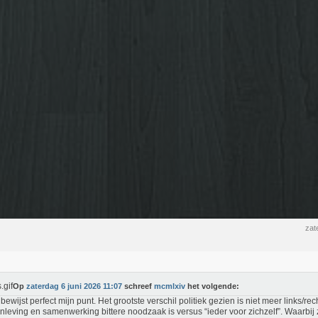
zat
Op
zaterdag 6 juni 2026 11:07
schreef
mcmlxiv
het volgende:
Je bewijst perfect mijn punt. Het grootste verschil politiek gezien is niet meer links/re
leving en samenwerking bittere noodzaak is versus “ieder voor zichzelf”. Waarbij 