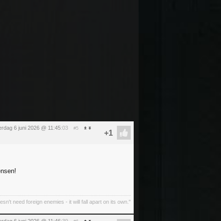
erdag 6 juni 2026 @ 11:45
:03
#5
ensen!
oesn't need foreign enemies - it will fall apart on its own."