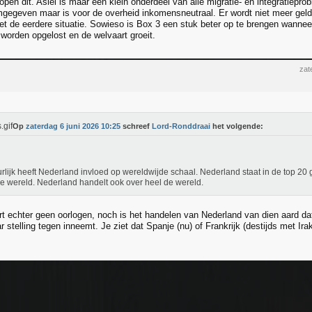
en dit. Asiel is maar een klein onderdeel van alle migratie- en integratiepro
gegeven maar is voor de overheid inkomensneutraal. Er wordt niet meer geld
met de eerdere situatie. Sowieso is Box 3 een stuk beter op te brengen wanne
 worden opgelost en de welvaart groeit.
zat
Op
zaterdag 6 juni 2026 10:25
schreef
Lord-Ronddraai
het volgende:
rlijk heeft Nederland invloed op wereldwijde schaal. Nederland staat in de top 20
e wereld. Nederland handelt ook over heel de wereld.
rt echter geen oorlogen, noch is het handelen van Nederland van dien aard da
 stelling tegen inneemt. Je ziet dat Spanje (nu) of Frankrijk (destijds met Irak