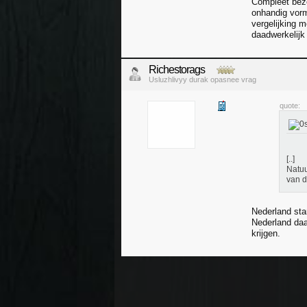
Compleet bezop
onhandig vorm
vergelijking 
daadwerkelijk
Richestorags
Usluzhlivyy durak opasnee vrag
quote:
[..]
Natuu
van d
Nederland sta
Nederland daar
krijgen.