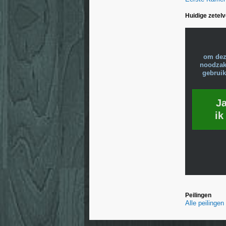
Huidige zetel
om dez
noodzake
gebruik
J
ik
Peilingen
Alle peilinge