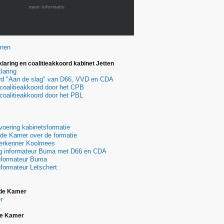
meer informatie
onen
laring en coalitieakkoord kabinet Jetten
laring
ord "Aan de slag" van D66, VVD en CDA
coalitieakkoord door het CPB
coalitieakkoord door het PBL
oering kabinetsformatie
de Kamer over de formatie
verkenner Koolmees
g informateur Buma met D66 en CDA
informateur Buma
nformateur Letschert
de Kamer
r
te Kamer