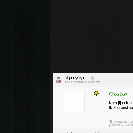
phpmystyle
The emperor of Moscow!
@Klopkoek
Kom jij ook n
Ik zou best we
"If the nation is 
[Written by Vladi