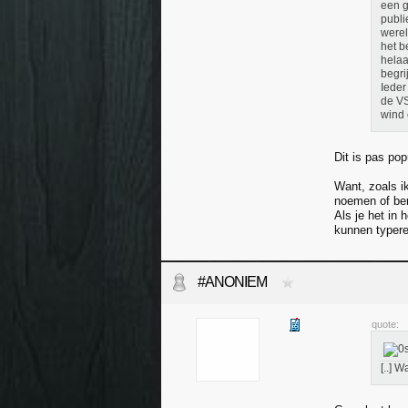
een g
publi
werel
het b
helaa
begri
Ieder
de VS
wind 
Dit is pas pop
Want, zoals i
noemen of ben 
Als je het in 
kunnen typer
#ANONIEM
quote:
[..] 