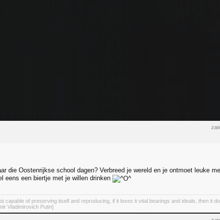
zat
aar die Oostenrijkse school dagen? Verbreed je wereld en je ontmoet leuke m
l eens een biertje met je willen drinken
not capable of preserving itself and reproducing, if it loses it vital bearings and ideals, then it d
mir Vladimirovich Putin]