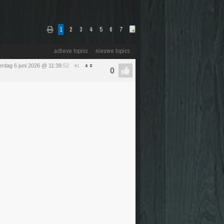
1
2
3
4
5
6
7
actieve topics
nieuwe topics
erdag 6 juni 2026 @ 11:39
:52
#1