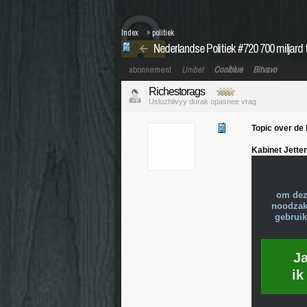
Index
»
politiek
Nederlandse Politiek #720 700 miljard 
abonnement
Unibet
Coolblue
Bitvavo
Richestorags
Usluzhlivyy durak opasnee vrag
Topic over de 
Kabinet Jetten
om dez
noodzake
gebruik
J
ik