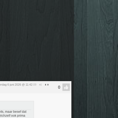
erdag 6 juni 2026 @ 11:42
:09
#2
chts, maar besef dat
zichzelf ook prima