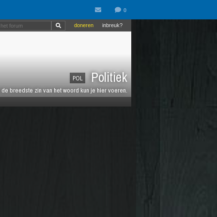
doneren
inbreuk?
Politiek
POL
de breedste zin van het woord kun je hier voeren.