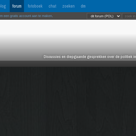
log
forum
fotoboek
chat
zoeken
dm
om een gratis account aan te maken
.
Discussies en diepgaande gesprekken over de politiek in 