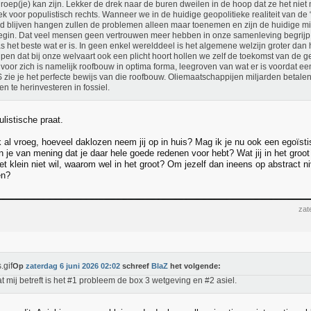
roep(je) kan zijn. Lekker de drek naar de buren dweilen in de hoop dat ze het niet
ek voor populistisch rechts. Wanneer we in de huidige geopolitieke realiteit van de 
d blijven hangen zullen de problemen alleen maar toenemen en zijn de huidige mi
egin. Dat veel mensen geen vertrouwen meer hebben in onze samenleving begrijp ik
s het beste wat er is. In geen enkel werelddeel is het algemene welzijn groter dan
jpen dat bij onze welvaart ook een plicht hoort hollen we zelf de toekomst van de ge
 voor zich is namelijk roofbouw in optima forma, leegroven van wat er is voordat een
 zie je het perfecte bewijs van die roofbouw. Oliemaatschappijen miljarden betale
en te herinvesteren in fossiel.
ulistische praat.
k al vroeg, hoeveel daklozen neem jij op in huis? Mag ik je nu ook een egoïst
je van mening dat je daar hele goede redenen voor hebt? Wat jij in het groot w
het klein niet wil, waarom wel in het groot? Om jezelf dan ineens op abstract
en?
zat
Op
zaterdag 6 juni 2026 02:02
schreef
BlaZ
het volgende:
Wat mij betreft is het #1 probleem de box 3 wetgeving en #2 asiel.