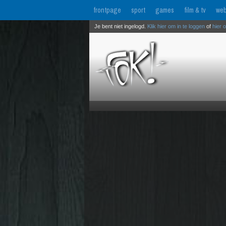
frontpage
sport
games
film & tv
web
Je bent niet ingelogd.
Klik hier om in te loggen
of
hier 