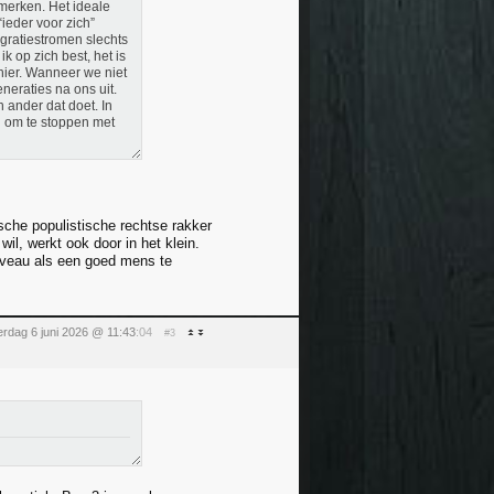
 merken. Het ideale
“ieder voor zich”
gratiestromen slechts
 op zich best, het is
 hier. Wanneer we niet
neraties na ons uit.
 ander dat doet. In
n om te stoppen met
ische populistische rechtse rakker
il, werkt ook door in het klein.
 niveau als een goed mens te
erdag 6 juni 2026 @ 11:43
:04
#3