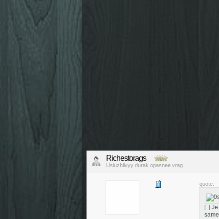
Richestorags
Usluzhlivyy durak opasnee vrag
quote:
[..] 
samen