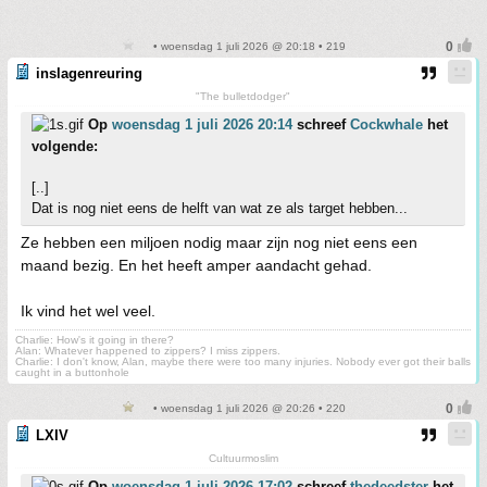
• woensdag 1 juli 2026 @ 20:18 • 219
inslagenreuring
"The bulletdodger"
Op
woensdag 1 juli 2026 20:14
schreef
Cockwhale
het
volgende:
[..]
Dat is nog niet eens de helft van wat ze als target hebben...
Ze hebben een miljoen nodig maar zijn nog niet eens een
maand bezig. En het heeft amper aandacht gehad.
Ik vind het wel veel.
Charlie: How's it going in there?
Alan: Whatever happened to zippers? I miss zippers.
Charlie: I don't know, Alan, maybe there were too many injuries. Nobody ever got their balls
caught in a buttonhole
• woensdag 1 juli 2026 @ 20:26 • 220
LXIV
Cultuurmoslim
Op
woensdag 1 juli 2026 17:02
schreef
thedeedster
het