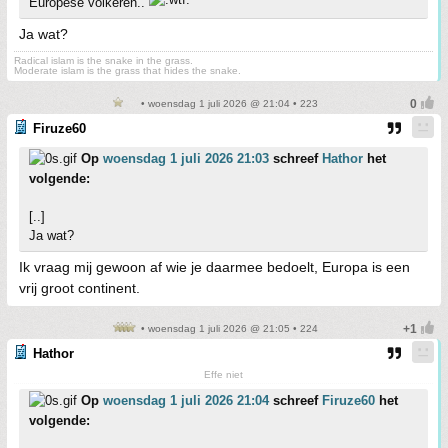
Europese volkeren..
Ja wat?
Radical islam is the snake in the grass.
Moderate islam is the grass that hides the snake.
• woensdag 1 juli 2026 @ 21:04 • 223
Firuze60
Op
woensdag 1 juli 2026 21:03
schreef
Hathor
het
volgende:
[..]
Ja wat?
Ik vraag mij gewoon af wie je daarmee bedoelt, Europa is een
vrij groot continent.
• woensdag 1 juli 2026 @ 21:05 • 224
Hathor
Effe niet
Op
woensdag 1 juli 2026 21:04
schreef
Firuze60
het
volgende: