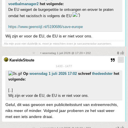
voetbalmanager2
het volgende:
De EU weigert de burgerpetitie te ontvangen en erover te praten
omdat het racistisch is volgens de EU
https://www.geenstijl.nl/5190686/save-europe
Wij zijn er voor de EU, de EU is er niet voor ons.
Als mijn post niet duidelijk is, moet je misschien even je sarcasmeradar aanzetten.
• woensdag 1 juli 2026 @ 17:20 • 202
KareldeStoute
1433 - 1477
Op
woensdag 1 juli 2026 17:02
schreef
thedeedster
het
volgende:
[..]
Wij zijn er voor de EU, de EU is er niet voor ons.
Gelul, dit was gewoon een publiciteitsstunt van extreemrechts,
niks meer of minder. Volgend jaar proberen ze het vast weer
met een iets andere draai.