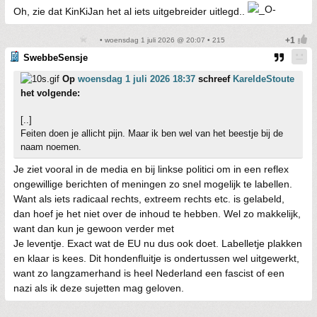
Oh, zie dat KinKiJan het al iets uitgebreider uitlegd..
• woensdag 1 juli 2026 @ 20:07 • 215
SwebbeSensje
Op
woensdag 1 juli 2026 18:37
schreef
KareldeStoute
het volgende:
[..]
Feiten doen je allicht pijn. Maar ik ben wel van het beestje bij de
naam noemen.
Je ziet vooral in de media en bij linkse politici om in een reflex
ongewillige berichten of meningen zo snel mogelijk te labellen.
Want als iets radicaal rechts, extreem rechts etc. is gelabeld,
dan hoef je het niet over de inhoud te hebben. Wel zo makkelijk,
want dan kun je gewoon verder met
Je leventje. Exact wat de EU nu dus ook doet. Labelletje plakken
en klaar is kees. Dit hondenfluitje is ondertussen wel uitgewerkt,
want zo langzamerhand is heel Nederland een fascist of een
nazi als ik deze sujetten mag geloven.