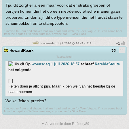
Tja, dit zorgt er alleen maar voor dat er straks groepen of
partijen komen die het op een niet-democratische manier gaan
proberen. En dan zijn dit de type mensen die het hardst staan te
schuimbekken en te stampvoeten.
'I moved to Peru and shaved half my head and wrote for Teen Vogue. If I can come back
from the depths of leftism, trust me, anyone can.' - Gina Florio
• woensdag 1 juli 2026 @ 18:41 • 212
HowardRoark
Tacticalized!
Op
woensdag 1 juli 2026 18:37
schreef
KareldeStoute
het volgende:
[..]
Feiten doen je allicht pijn. Maar ik ben wel van het beestje bij de
naam noemen.
Welke 'feiten' precies?
'I moved to Peru and shaved half my head and wrote for Teen Vogue. If I can come back
from the depths of leftism, trust me, anyone can.' - Gina Florio
▼ Advertentie door Refinery89