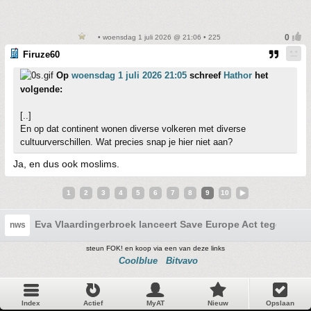
• woensdag 1 juli 2026 @ 21:06 • 225
Firuze60
Op
woensdag 1 juli 2026 21:05
schreef
Hathor
het
volgende:
[..]
En op dat continent wonen diverse volkeren met diverse
cultuurverschillen. Wat precies snap je hier niet aan?
Ja, en dus ook moslims.
1
2
3
4
5
6
7
8
9
10
Eva Vlaardingerbroek lanceert Save Europe Act tegen migr
nws
steun FOK! en koop via een van deze links
Coolblue
Bitvavo
Index
Actief
MyAT
Nieuw
Opslaan