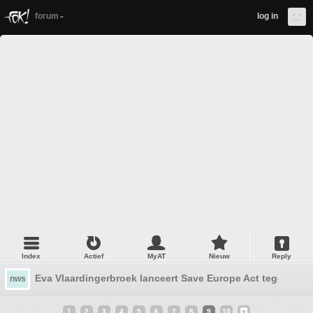
forum
log in
Index
Actief
MyAT
Nieuw
Reply
Eva Vlaardingerbroek lanceert Save Europe Act tegen migr
nws
1
2
3
4
5
6
7
8
9
10