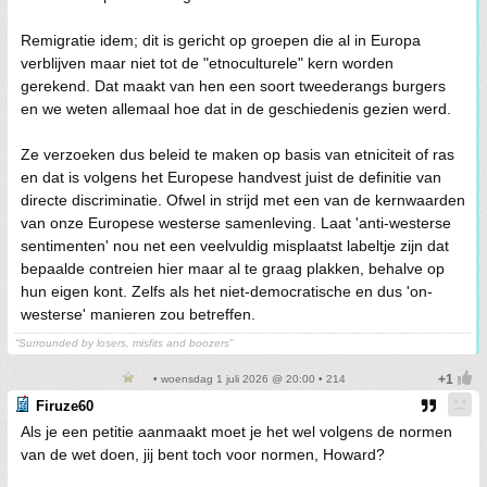
Remigratie idem; dit is gericht op groepen die al in Europa
verblijven maar niet tot de "etnoculturele" kern worden
gerekend. Dat maakt van hen een soort tweederangs burgers
en we weten allemaal hoe dat in de geschiedenis gezien werd.
Ze verzoeken dus beleid te maken op basis van etniciteit of ras
en dat is volgens het Europese handvest juist de definitie van
directe discriminatie. Ofwel in strijd met een van de kernwaarden
van onze Europese westerse samenleving. Laat 'anti-westerse
sentimenten' nou net een veelvuldig misplaatst labeltje zijn dat
bepaalde contreien hier maar al te graag plakken, behalve op
hun eigen kont. Zelfs als het niet-democratische en dus 'on-
westerse' manieren zou betreffen.
“Surrounded by losers, misfits and boozers”
• woensdag 1 juli 2026 @ 20:00 • 214
Firuze60
Als je een petitie aanmaakt moet je het wel volgens de normen
van de wet doen, jij bent toch voor normen, Howard?