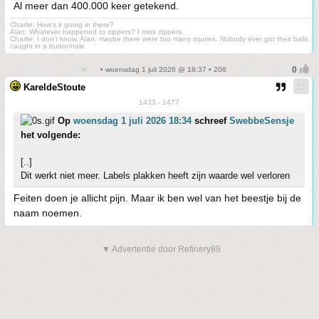
Al meer dan 400.000 keer getekend.
Charlie: How's it going in there?
Alan: Whatever happened to zippers? I miss zippers.
Charlie: I don't know, Alan, maybe there were too many injuries. Nobody ever got their balls
caught in a buttonhole
• woensdag 1 juli 2026 @ 18:37 • 206
KareldeStoute
1433 - 1477
Op
woensdag 1 juli 2026 18:34
schreef
SwebbeSensje
het volgende:
[..]
Dit werkt niet meer. Labels plakken heeft zijn waarde wel verloren
Feiten doen je allicht pijn. Maar ik ben wel van het beestje bij de
naam noemen.
▼ Advertentie door Refinery89