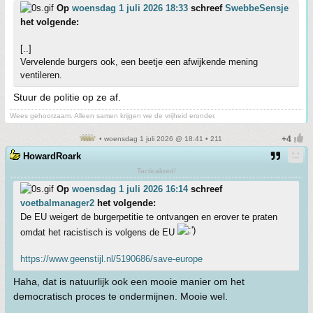
Op
woensdag 1 juli 2026 18:33
schreef
SwebbeSensje
het volgende:
[..]
Vervelende burgers ook, een beetje een afwijkende mening
ventileren.
Stuur de politie op ze af.
Wees gehoorzaam. Alleen samen krijgen we de vrijheid eronder.
• woensdag 1 juli 2026 @ 18:41 • 211
HowardRoark
Tacticalized!
Op
woensdag 1 juli 2026 16:14
schreef
voetbalmanager2
het volgende:
De EU weigert de burgerpetitie te ontvangen en erover te praten
omdat het racistisch is volgens de EU
https://www.geenstijl.nl/5190686/save-europe
Haha, dat is natuurlijk ook een mooie manier om het
democratisch proces te ondermijnen. Mooie wel.