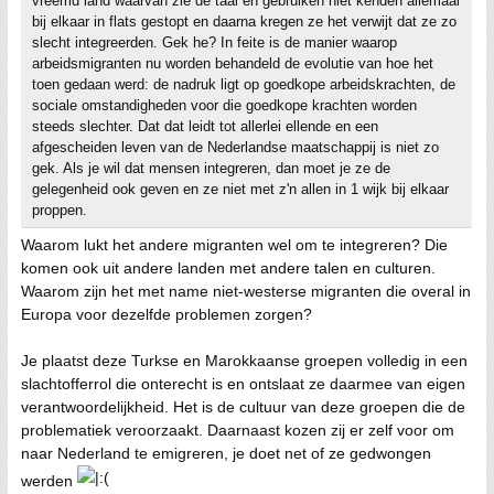
vreemd land waarvan zie de taal en gebruiken niet kenden allemaal
bij elkaar in flats gestopt en daarna kregen ze het verwijt dat ze zo
slecht integreerden. Gek he? In feite is de manier waarop
arbeidsmigranten nu worden behandeld de evolutie van hoe het
toen gedaan werd: de nadruk ligt op goedkope arbeidskrachten, de
sociale omstandigheden voor die goedkope krachten worden
steeds slechter. Dat dat leidt tot allerlei ellende en een
afgescheiden leven van de Nederlandse maatschappij is niet zo
gek. Als je wil dat mensen integreren, dan moet je ze de
gelegenheid ook geven en ze niet met z'n allen in 1 wijk bij elkaar
proppen.
Waarom lukt het andere migranten wel om te integreren? Die
komen ook uit andere landen met andere talen en culturen.
Waarom zijn het met name niet-westerse migranten die overal in
Europa voor dezelfde problemen zorgen?
Je plaatst deze Turkse en Marokkaanse groepen volledig in een
slachtofferrol die onterecht is en ontslaat ze daarmee van eigen
verantwoordelijkheid. Het is de cultuur van deze groepen die de
problematiek veroorzaakt. Daarnaast kozen zij er zelf voor om
naar Nederland te emigreren, je doet net of ze gedwongen
werden