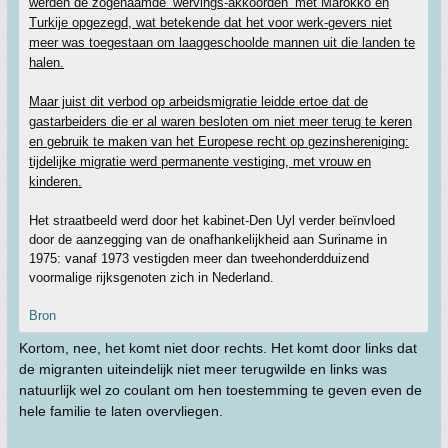
werden de zogenaamde ‘wervings-akkoorden’ met Marokko en
Turkije opgezegd, wat betekende dat het voor werk-gevers niet
meer was toegestaan om laaggeschoolde mannen uit die landen te
halen.
Maar juist dit verbod op arbeidsmigratie leidde ertoe dat de
gastarbeiders die er al waren besloten om niet meer terug te keren
en gebruik te maken van het Europese recht op gezinshereniging:
tijdelijke migratie werd permanente vestiging, met vrouw en
kinderen.
Het straatbeeld werd door het kabinet-Den Uyl verder beïnvloed
door de aanzegging van de onafhankelijkheid aan Suriname in
1975: vanaf 1973 vestigden meer dan tweehonderdduizend
voormalige rijksgenoten zich in Nederland.
Bron
Kortom, nee, het komt niet door rechts. Het komt door links dat
de migranten uiteindelijk niet meer terugwilde en links was
natuurlijk wel zo coulant om hen toestemming te geven even de
hele familie te laten overvliegen.