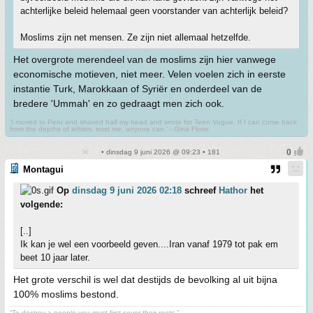
achterlijke beleid helemaal geen voorstander van achterlijk beleid?
Moslims zijn net mensen. Ze zijn niet allemaal hetzelfde.
Het overgrote merendeel van de moslims zijn hier vanwege
economische motieven, niet meer. Velen voelen zich in eerste
instantie Turk, Marokkaan of Syriër en onderdeel van de
bredere 'Ummah' en zo gedraagt men zich ook.
'I moved to Peru and shaved half my head and wrote for Teen Vogue. If I can come back
from the depths of leftism, trust me, anyone can.' - Gina Florio
• dinsdag 9 juni 2026 @ 09:23 • 181
Montagui
Op
dinsdag 9 juni 2026 02:18
schreef
Hathor
het
volgende:
[..]
Ik kan je wel een voorbeeld geven....Iran vanaf 1979 tot pak em
beet 10 jaar later.
Het grote verschil is wel dat destijds de bevolking al uit bijna
100% moslims bestond.
“To destroy a people you must first sever their roots.”