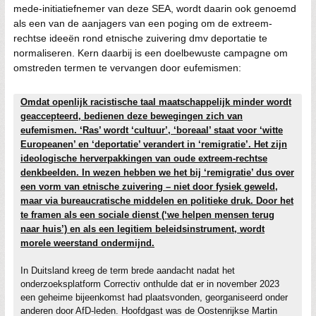
mede-initiatiefnemer van deze SEA, wordt daarin ook genoemd
als een van de aanjagers van een poging om de extreem-
rechtse ideeën rond etnische zuivering dmv deportatie te
normaliseren. Kern daarbij is een doelbewuste campagne om
omstreden termen te vervangen door eufemismen:
Omdat openlijk racistische taal maatschappelijk minder wordt
geaccepteerd, bedienen deze bewegingen zich van
eufemismen. ‘Ras’ wordt ‘cultuur’, ‘boreaal’ staat voor ‘witte
Europeanen’ en ‘deportatie’ verandert in ‘remigratie’. Het zijn
ideologische herverpakkingen van oude extreem-rechtse
denkbeelden. In wezen hebben we het bij ‘remigratie’ dus over
een vorm van etnische zuivering – niet door fysiek geweld,
maar via bureaucratische middelen en politieke druk. Door het
te framen als een sociale dienst (‘we helpen mensen terug
naar huis’) en als een legitiem beleidsinstrument, wordt
morele weerstand ondermijnd.
In Duitsland kreeg de term brede aandacht nadat het
onderzoeksplatform Correctiv onthulde dat er in november 2023
een geheime bijeenkomst had plaatsvonden, georganiseerd onder
anderen door AfD-leden. Hoofdgast was de Oostenrijkse Martin