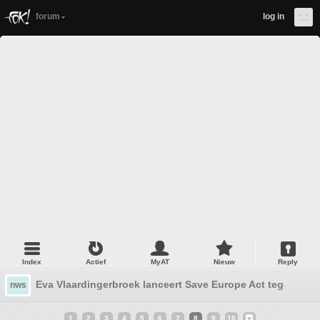
forum
log in
Index
Actief
MyAT
Nieuw
Reply
Eva Vlaardingerbroek lanceert Save Europe Act tegen migr
nws
1
2
3
4
5
6
7
8
9
10