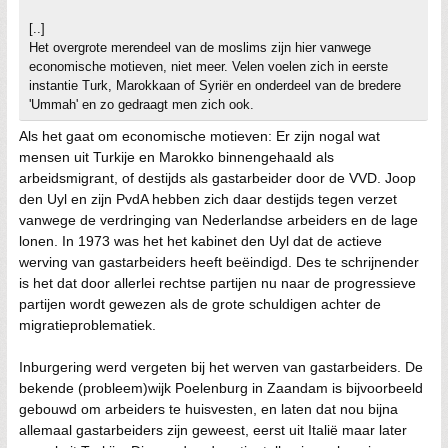
[..]
Het overgrote merendeel van de moslims zijn hier vanwege
economische motieven, niet meer. Velen voelen zich in eerste
instantie Turk, Marokkaan of Syriër en onderdeel van de bredere
'Ummah' en zo gedraagt men zich ook.
Als het gaat om economische motieven: Er zijn nogal wat
mensen uit Turkije en Marokko binnengehaald als
arbeidsmigrant, of destijds als gastarbeider door de VVD. Joop
den Uyl en zijn PvdA hebben zich daar destijds tegen verzet
vanwege de verdringing van Nederlandse arbeiders en de lage
lonen. In 1973 was het het kabinet den Uyl dat de actieve
werving van gastarbeiders heeft beëindigd. Des te schrijnender
is het dat door allerlei rechtse partijen nu naar de progressieve
partijen wordt gewezen als de grote schuldigen achter de
migratieproblematiek.
Inburgering werd vergeten bij het werven van gastarbeiders. De
bekende (probleem)wijk Poelenburg in Zaandam is bijvoorbeeld
gebouwd om arbeiders te huisvesten, en laten dat nou bijna
allemaal gastarbeiders zijn geweest, eerst uit Italië maar later