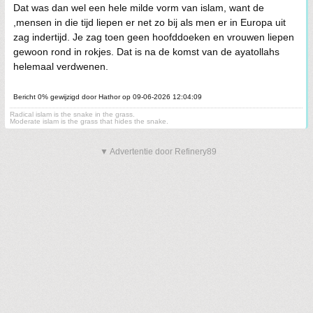
Dat was dan wel een hele milde vorm van islam, want de
,mensen in die tijd liepen er net zo bij als men er in Europa uit
zag indertijd. Je zag toen geen hoofddoeken en vrouwen liepen
gewoon rond in rokjes. Dat is na de komst van de ayatollahs
helemaal verdwenen.
Bericht 0% gewijzigd door Hathor op 09-06-2026 12:04:09
Radical islam is the snake in the grass.
Moderate islam is the grass that hides the snake.
▼ Advertentie door Refinery89