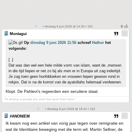
• dinsdag 9 juni 2026 @ 14:30 • 191
Montagui
Op
dinsdag 9 juni 2026 11:56
schreef
Hathor
het
volgende:
[..]
Dat was dan wel een hele milde vorm van islam, want de ,mensen
in die tijd liepen er net zo bij als men er in Europa uit zag indertijd.
Je zag toen geen hoofddoeken en vrouwen liepen gewoon rond in
rokjes. Dat is na de komst van de ayatollahs helemaal verdwenen.
Klopt. De Pahlevi's regeerden een seculiere staat.
“To destroy a people you must first sever their roots.”
• dinsdag 9 juni 2026 @ 18:42 • 192
#ANONIEM
Ik kwam nog een artikel van vorig jaar tegen over remigratie en
wat de Identitaire beweging met die term wil. Martin Sellner, de