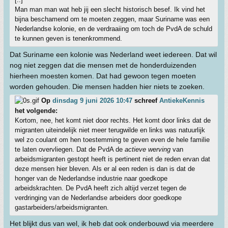
Man man man wat heb jij een slecht historisch besef. Ik vind het
bijna beschamend om te moeten zeggen, maar Suriname was een
Nederlandse kolonie, en de verdraaiing om toch de PvdA de schuld
te kunnen geven is tenenkrommend.
Dat Suriname een kolonie was Nederland weet iedereen. Dat wil
nog niet zeggen dat die mensen met de honderduizenden
hierheen moesten komen. Dat had gewoon tegen moeten
worden gehouden. Die mensen hadden hier niets te zoeken.
Op
dinsdag 9 juni 2026 10:47
schreef
AntiekeKennis
het volgende:
Kortom, nee, het komt niet door rechts. Het komt door links dat de
migranten uiteindelijk niet meer terugwilde en links was natuurlijk
wel zo coulant om hen toestemming te geven even de hele familie
te laten overvliegen. Dat de PvdA de
actieve werving
van
arbeidsmigranten gestopt heeft is pertinent niet de reden ervan dat
deze mensen hier bleven. Als er al een reden is dan is dat de
honger van de Nederlandse industrie naar goedkope
arbeidskrachten. De PvdA heeft zich altijd verzet tegen de
verdringing van de Nederlandse arbeiders door goedkope
gastarbeiders/arbeidsmigranten.
Het blijkt dus van wel, ik heb dat ook onderbouwd via meerdere