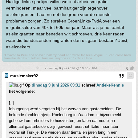
Huidige linkse partijen willen wellicht arbeidsmigratie
verminderen, maar veel barmhartiger zijn tegenover
asielmigranten. Laat nu net die groep voor de meeste
problemen zorgen. Zo spraken GroenLinks-PvdA over een
migratiesaldo van 40k tot 60k per jaar. Maar als je het aantal
asielmigranten naar beneden wilt schroeven, drie keer raden
waar die tienduizenden migranten dan uit gaan bestaan? Juist,
asielzoekers.
'I moved to Peru and shaved half my head and wrote for Teen Vogue. If I can come back
from the depths of leftism, trust me, anyone can.' - Gina Florio
• dinsdag 9 juni 2026 @ 10:30 • 184
musicmaker92
Op
dinsdag 9 juni 2026 09:31
schreef
AntiekeKennis
het volgende:
[..]
Inburgering werd vergeten bij het werven van gastarbeiders. De
bekende (probleem)wijk Poelenburg in Zaandam is bijvoorbeeld
gebouwd om arbeiders te huisvesten, en laten dat nou bijna
allemaal gastarbeiders zijn geweest, eerst uit Italië maar later
vooral uit Turkije. Die werden daar tientallen jaren lang in een