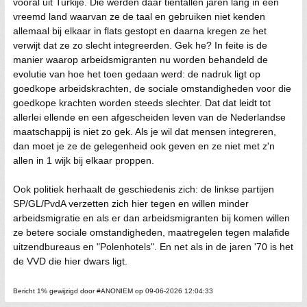
vooral uit Turkije. Die werden daar tientallen jaren lang in een
vreemd land waarvan ze de taal en gebruiken niet kenden
allemaal bij elkaar in flats gestopt en daarna kregen ze het
verwijt dat ze zo slecht integreerden. Gek he? In feite is de
manier waarop arbeidsmigranten nu worden behandeld de
evolutie van hoe het toen gedaan werd: de nadruk ligt op
goedkope arbeidskrachten, de sociale omstandigheden voor die
goedkope krachten worden steeds slechter. Dat dat leidt tot
allerlei ellende en een afgescheiden leven van de Nederlandse
maatschappij is niet zo gek. Als je wil dat mensen integreren,
dan moet je ze de gelegenheid ook geven en ze niet met z'n
allen in 1 wijk bij elkaar proppen.
Ook politiek herhaalt de geschiedenis zich: de linkse partijen
SP/GL/PvdA verzetten zich hier tegen en willen minder
arbeidsmigratie en als er dan arbeidsmigranten bij komen willen
ze betere sociale omstandigheden, maatregelen tegen malafide
uitzendbureaus en "Polenhotels". En net als in de jaren '70 is het
de VVD die hier dwars ligt.
Bericht 1% gewijzigd door #ANONIEM op 09-06-2026 12:04:33