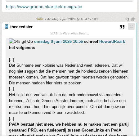
https://www.groene.nl/artikel/remigratie
• dinsdag 9 juni 2026 @ 18:47 • 193
thedeedster
IWAB: Ik Weet Alles Beter...
Op
dinsdag 9 juni 2026 10:56
schreef
HowardRoark
het volgende:
[..]
Dat Suriname een kolonie was Nederland weet iedereen. Dat wil
nog niet zeggen dat die mensen met de honderduizenden hierheen
moesten komen. Dat had gewoon tegen moeten worden gehouden.
Die mensen hadden hier niets te zoeken.
[..]
Het blijkt dus van wel, ik heb dat ook onderbouwd via meerdere
bronnen. Zelfs de Groene Amsterdammer, toch alles behalve een
rechtse bron, heeft hier openlijk over bericht. Om dit dan gewoon
maar te ontkennen vind ik een zwaktebod.
[..]
PvdA bestaat niet meer, we hebben nu te maken met een partij
genaamd PRO, een fusiepartij tussen GroenLinks en PvdA,
waar effectief gezien het GroenLinks gedachtegoed dominant