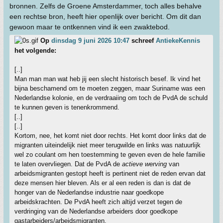
bronnen. Zelfs de Groene Amsterdammer, toch alles behalve
een rechtse bron, heeft hier openlijk over bericht. Om dit dan
gewoon maar te ontkennen vind ik een zwaktebod.
Op
dinsdag 9 juni 2026 10:47
schreef
AntiekeKennis
het volgende:
[..]
Man man man wat heb jij een slecht historisch besef. Ik vind het
bijna beschamend om te moeten zeggen, maar Suriname was een
Nederlandse kolonie, en de verdraaiing om toch de PvdA de schuld
te kunnen geven is tenenkrommend.
[..]
[..]
Kortom, nee, het komt niet door rechts. Het komt door links dat de
migranten uiteindelijk niet meer terugwilde en links was natuurlijk
wel zo coulant om hen toestemming te geven even de hele familie
te laten overvliegen. Dat de PvdA de
actieve werving
van
arbeidsmigranten gestopt heeft is pertinent niet de reden ervan dat
deze mensen hier bleven. Als er al een reden is dan is dat de
honger van de Nederlandse industrie naar goedkope
arbeidskrachten. De PvdA heeft zich altijd verzet tegen de
verdringing van de Nederlandse arbeiders door goedkope
gastarbeiders/arbeidsmigranten.