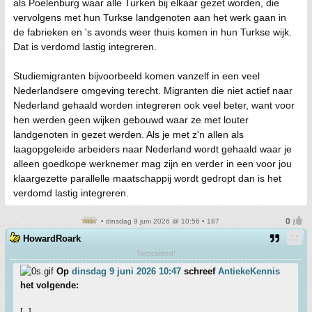
als Poelenburg waar alle Turken bij elkaar gezet worden, die
vervolgens met hun Turkse landgenoten aan het werk gaan in
de fabrieken en 's avonds weer thuis komen in hun Turkse wijk.
Dat is verdomd lastig integreren.
Studiemigranten bijvoorbeeld komen vanzelf in een veel
Nederlandsere omgeving terecht. Migranten die niet actief naar
Nederland gehaald worden integreren ook veel beter, want voor
hen werden geen wijken gebouwd waar ze met louter
landgenoten in gezet werden. Als je met z'n allen als
laagopgeleide arbeiders naar Nederland wordt gehaald waar je
alleen goedkope werknemer mag zijn en verder in een voor jou
klaargezette parallelle maatschappij wordt gedropt dan is het
verdomd lastig integreren.
• dinsdag 9 juni 2026 @ 10:56 • 187
HowardRoark
Tacticalized!
Op
dinsdag 9 juni 2026 10:47
schreef
AntiekeKennis
het volgende:
[..]