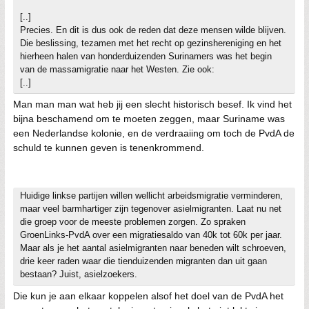
[..]
Precies. En dit is dus ook de reden dat deze mensen wilde blijven.
Die beslissing, tezamen met het recht op gezinshereniging en het
hierheen halen van honderduizenden Surinamers was het begin
van de massamigratie naar het Westen. Zie ook:
[..]
Man man man wat heb jij een slecht historisch besef. Ik vind het
bijna beschamend om te moeten zeggen, maar Suriname was
een Nederlandse kolonie, en de verdraaiing om toch de PvdA de
schuld te kunnen geven is tenenkrommend.
Huidige linkse partijen willen wellicht arbeidsmigratie verminderen,
maar veel barmhartiger zijn tegenover asielmigranten. Laat nu net
die groep voor de meeste problemen zorgen. Zo spraken
GroenLinks-PvdA over een migratiesaldo van 40k tot 60k per jaar.
Maar als je het aantal asielmigranten naar beneden wilt schroeven,
drie keer raden waar die tienduizenden migranten dan uit gaan
bestaan? Juist, asielzoekers.
Die kun je aan elkaar koppelen alsof het doel van de PvdA het