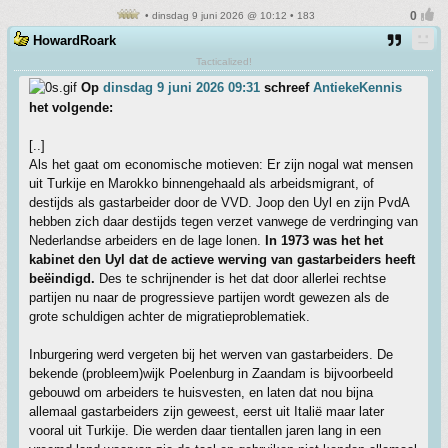
• dinsdag 9 juni 2026 @ 10:12 • 183
HowardRoark
Tacticalized!
Op
dinsdag 9 juni 2026 09:31
schreef
AntiekeKennis
het volgende:
[..]
Als het gaat om economische motieven: Er zijn nogal wat mensen
uit Turkije en Marokko binnengehaald als arbeidsmigrant, of
destijds als gastarbeider door de VVD. Joop den Uyl en zijn PvdA
hebben zich daar destijds tegen verzet vanwege de verdringing van
Nederlandse arbeiders en de lage lonen.
In 1973 was het het
kabinet den Uyl dat de actieve werving van gastarbeiders heeft
beëindigd.
Des te schrijnender is het dat door allerlei rechtse
partijen nu naar de progressieve partijen wordt gewezen als de
grote schuldigen achter de migratieproblematiek.
Inburgering werd vergeten bij het werven van gastarbeiders. De
bekende (probleem)wijk Poelenburg in Zaandam is bijvoorbeeld
gebouwd om arbeiders te huisvesten, en laten dat nou bijna
allemaal gastarbeiders zijn geweest, eerst uit Italië maar later
vooral uit Turkije. Die werden daar tientallen jaren lang in een