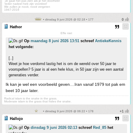
'Je gaat het pas zien als je het doorhebt'
'Ieder nadeel heb zijn voordeel'
We zullen je nooit, nooit vergeten
1947-2016
• dinsdag 9 juni 2026 @ 02:18 • 177
Hathor
Effe niet
Op
maandag 8 juni 2026 13:51
schreef
AntiekeKennis
het volgende:
[..]
Weet je hoe verdomd lastig het is om de wereld over 50 jaar te
voorspellen? 5 jaar is al een hele klus, in 50 jaar zijn we een aantal
generaties verder.
Ik kan je wel een voorbeeld geven....Iran vanaf 1979 tot pak em
beet 10 jaar later.
Radical islam is the snake in the grass.
Moderate islam is the grass that hides the snake.
• dinsdag 9 juni 2026 @ 06:22 • 178
Hallojo
Op
dinsdag 9 juni 2026 02:13
schreef
Red_85
het