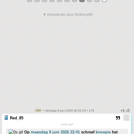
▼ Advertentie door Refinery89
• dinsdag 9 juni 2026 @ 02:13 • 176
Red_85
'echt wel'
Op
maandag 8 juni 2026 22:41
schreef
knoopie
het