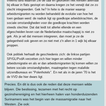
vreemd land waarvan zie de taal en gebruiken niet kenden allemaal
bij elkaar in flats gestopt en daarna kregen ze het verwijt dat ze zo
slecht integreerden. Gek he? In feite is de manier waarop
arbeidsmigranten nu worden behandeld de evolutie van hoe het
toen gedaan werd: de nadruk ligt op goedkope arbeidskrachten, de
sociale omstandigheden voor die goedkope krachten worden
steeds slechter. Dat dat leidt tot allerlei ellende en een
afgescheiden leven van de Nederlandse maatschappij is niet zo
gek. Als je wil dat mensen integreren, dan moet je ze de
gelegenheid ook geven en ze niet met z'n allen in 1 wijk bij elkaar
proppen.
Ook politiek herhaalt de geschiedenis zich: de linkse partijen
SP/GL/PvdA verzetten zich hier tegen en willen minder
arbeidsmigratie en als er dan arbeidsmigranten bij komen willen ze
betere sociale omstandigheden, maatregelen tegen malafide
uitzendbureaus en "Polenhotels". En net als in de jaren '70 is het
de VVD die hier dwars ligt.
Precies. En dit is dus ook de reden dat deze mensen wilde
blijven. Die beslissing, tezamen met het recht op
gezinshereniging en het hierheen halen van honderduizenden
Surinamers was het begin van de massamigratie naar het
Westen. Zie ook: