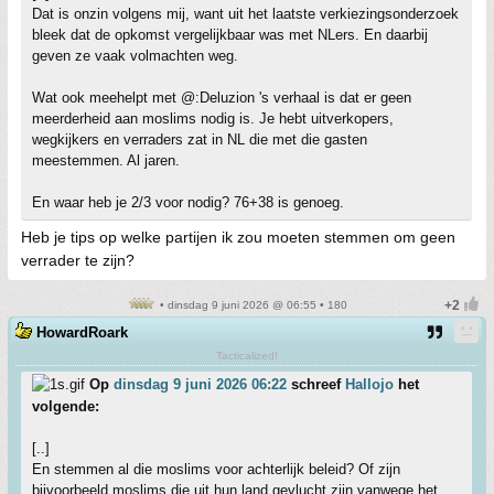
Dat is onzin volgens mij, want uit het laatste verkiezingsonderzoek
bleek dat de opkomst vergelijkbaar was met NLers. En daarbij
geven ze vaak volmachten weg.
Wat ook meehelpt met @:Deluzion 's verhaal is dat er geen
meerderheid aan moslims nodig is. Je hebt uitverkopers,
wegkijkers en verraders zat in NL die met die gasten
meestemmen. Al jaren.
En waar heb je 2/3 voor nodig? 76+38 is genoeg.
Heb je tips op welke partijen ik zou moeten stemmen om geen
verrader te zijn?
• dinsdag 9 juni 2026 @ 06:55 • 180
HowardRoark
Tacticalized!
Op
dinsdag 9 juni 2026 06:22
schreef
Hallojo
het
volgende:
[..]
En stemmen al die moslims voor achterlijk beleid? Of zijn
bijvoorbeeld moslims die uit hun land gevlucht zijn vanwege het