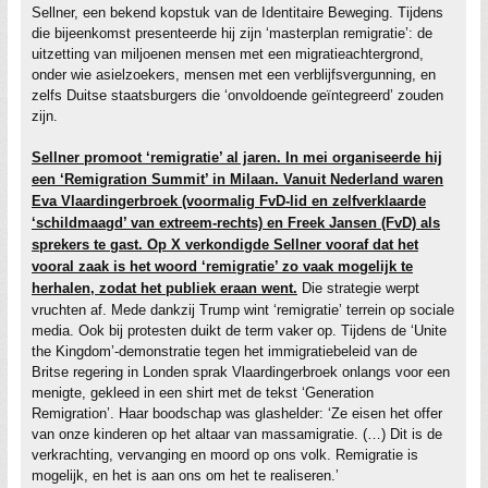
Sellner, een bekend kopstuk van de Identitaire Beweging. Tijdens
die bijeenkomst presenteerde hij zijn ‘masterplan remigratie’: de
uitzetting van miljoenen mensen met een migratieachtergrond,
onder wie asielzoekers, mensen met een verblijfsvergunning, en
zelfs Duitse staatsburgers die ‘onvoldoende geïntegreerd’ zouden
zijn.
Sellner promoot ‘remigratie’ al jaren. In mei organiseerde hij
een ‘Remigration Summit’ in Milaan. Vanuit Nederland waren
Eva Vlaardingerbroek (voormalig FvD-lid en zelfverklaarde
‘schildmaagd’ van extreem-rechts) en Freek Jansen (FvD) als
sprekers te gast. Op X verkondigde Sellner vooraf dat het
vooral zaak is het woord ‘remigratie’ zo vaak mogelijk te
herhalen, zodat het publiek eraan went.
Die strategie werpt
vruchten af. Mede dankzij Trump wint ‘remigratie’ terrein op sociale
media. Ook bij protesten duikt de term vaker op. Tijdens de ‘Unite
the Kingdom’-demonstratie tegen het immigratiebeleid van de
Britse regering in Londen sprak Vlaardingerbroek onlangs voor een
menigte, gekleed in een shirt met de tekst ‘Generation
Remigration’. Haar boodschap was glashelder: ‘Ze eisen het offer
van onze kinderen op het altaar van massamigratie. (…) Dit is de
verkrachting, vervanging en moord op ons volk. Remigratie is
mogelijk, en het is aan ons om het te realiseren.’