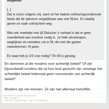
volgende:
[..]
Dat is onzin volgens mij, want uit het laatste verkiezingsonderzoek
bleek dat de opkomst vergelijkbaar was met NLers. En daarbij
geven ze vaak volmachten weg.
Wat ook meehelpt met @:Deluzion 's verhaal is dat er geen
meerderheid aan moslims nodig is. Je hebt uitverkopers,
wegkijkers en verraders zat in NL die met die gasten
meestemmen. Al jaren.
En waar heb je 2/3 voor nodig? 76+38 is genoeg.
En stemmen al die moslims voor achterlijk beleid? Of zijn
bijvoorbeeld moslims die uit hun land gevlucht zijn vanwege het
achterlijke beleid helemaal geen voorstander van achterlijk
beleid?
Moslims zijn net mensen. Ze zijn niet allemaal hetzelfde.
Het leven is geen krentenbol...
Volg de pijlen.
I am the Lizard King. I can do anything.