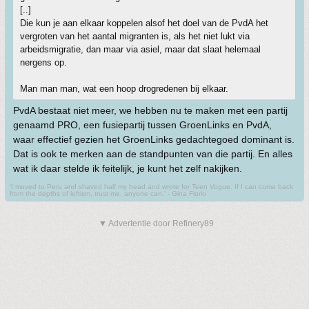
[..]
Die kun je aan elkaar koppelen alsof het doel van de PvdA het
vergroten van het aantal migranten is, als het niet lukt via
arbeidsmigratie, dan maar via asiel, maar dat slaat helemaal
nergens op.
Man man man, wat een hoop drogredenen bij elkaar.
PvdA bestaat niet meer, we hebben nu te maken met een partij
genaamd PRO, een fusiepartij tussen GroenLinks en PvdA,
waar effectief gezien het GroenLinks gedachtegoed dominant is.
Dat is ook te merken aan de standpunten van die partij. En alles
wat ik daar stelde ik feitelijk, je kunt het zelf nakijken.
'I moved to Peru and shaved half my head and wrote for Teen Vogue. If I can come back
from the depths of leftism, trust me, anyone can.' - Gina Florio
▼ Advertentie door Refinery89