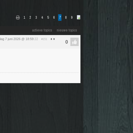
1
2
3
4
5
6
7
8
9
actieve topics
nieuwe topics
ag 7 juni 2026 @ 18:59
:22
#151