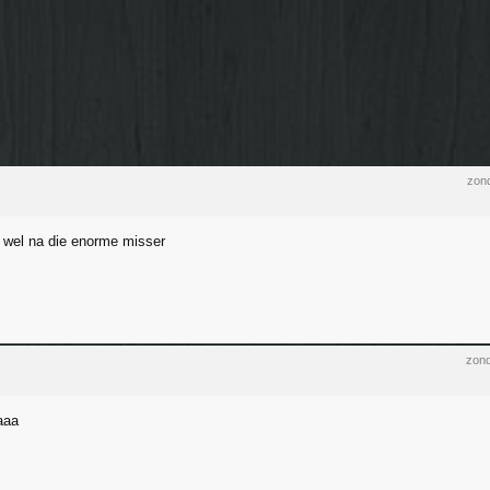
zond
 wel na die enorme misser
zond
aaa