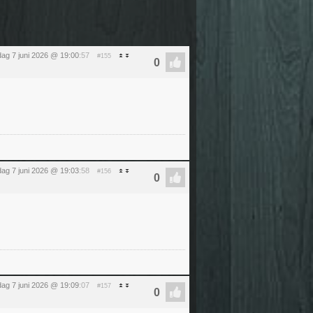
ag 7 juni 2026 @ 19:00
:57
#155
ag 7 juni 2026 @ 19:03
:58
#156
ag 7 juni 2026 @ 19:09
:07
#157