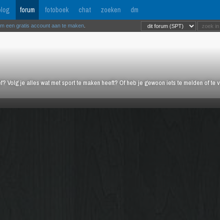
log
forum
fotoboek
chat
zoeken
dm
om een gratis account aan te maken
.
ief? Volg je alles wat met sport te maken heeft? Of heb je gewoon iets te melden of te 