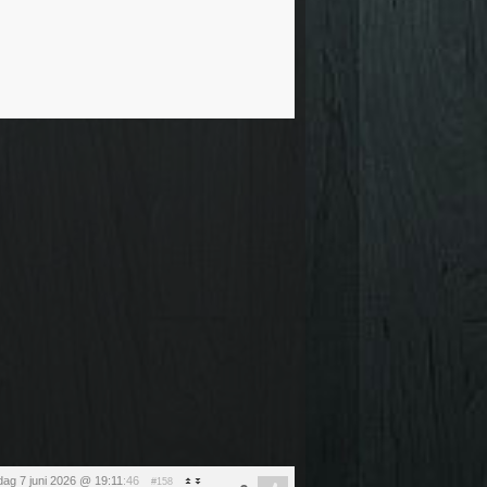
ag 7 juni 2026 @ 19:11
:46
#158