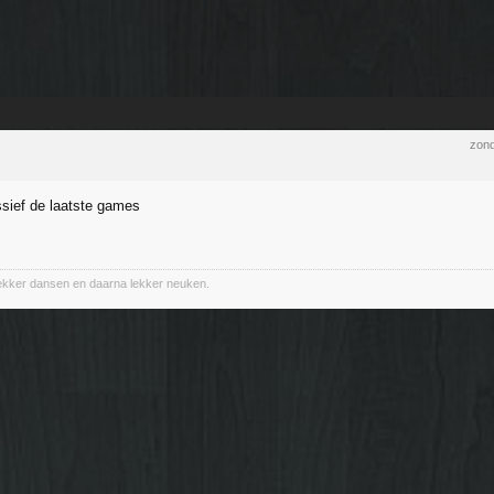
zond
sief de laatste games
lekker dansen en daarna lekker neuken.