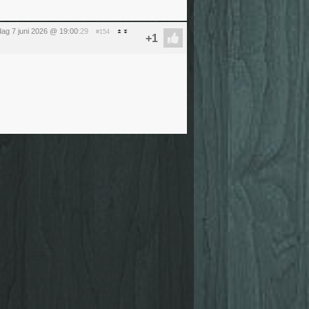
ag 7 juni 2026 @ 19:00
:29
#154