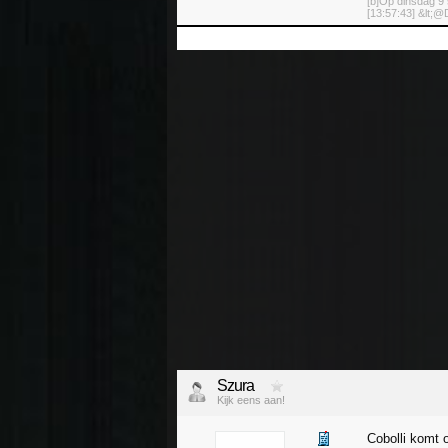
[b]Op dinsdag 9 
[13:57:43] &lt;@D
Szura
Kijk eens aan!
Cobolli komt 