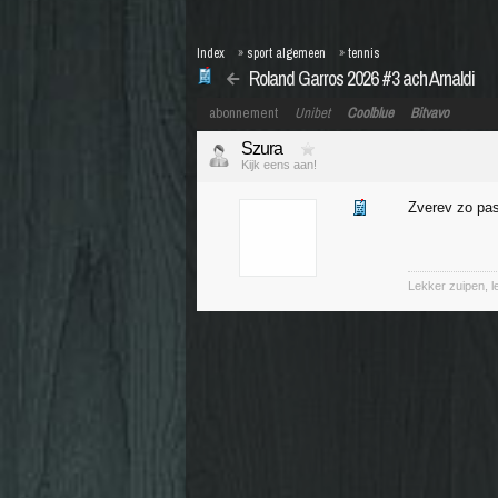
Index
»
sport algemeen
»
tennis
Roland Garros 2026 #3 ach Arnaldi
abonnement
Unibet
Coolblue
Bitvavo
Szura
Kijk eens aan!
Zverev zo pas
Lekker zuipen, 