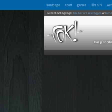
frontpage
sport
games
film & tv
web
Je bent niet ingelogd.
Klik hier om in te loggen
of
hier 
Ben jij sport