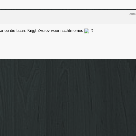
zond
r op die baan. Krijgt Zverev weer nachtmerries