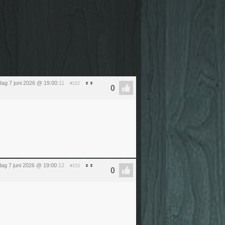
ag 7 juni 2026 @ 19:00
:11
#152
ag 7 juni 2026 @ 19:00
:12
#153