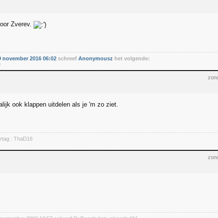
voor Zverev.
 november 2016 06:02
schreef
Anonymousz
het volgende:
0
zond
alijk ook klappen uitdelen als je 'm zo ziet.
rtag : ThaD16
zond