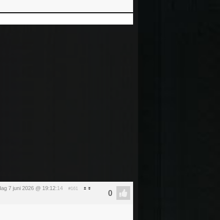
ag 7 juni 2026 @ 19:12
:14
#161