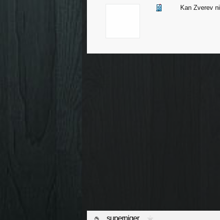
Kan Zverev ni
superniger