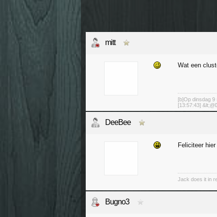
mitt
Wat een clus
[b]Op dinsdag 9 
[13:57:43] &lt;@D
DeeBee
Feliciteer hie
Jack does it in re
Bugno3