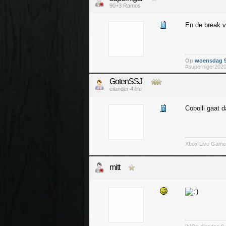
90+3 Ramos
En de break 
Op
woensdag 9
#superniger202
GotenSSJ
eilander 4-life
Cobolli gaat d
Xbox Live Game
mitt