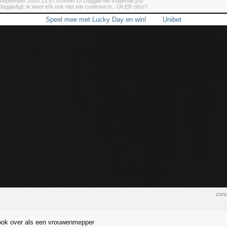
september 2003 13:57 schreef Dr.Daggla het volgende:[/b]
aggla&gt; ik weet ei'k ook niet wie corleone is.. Uit ER ofzo?
Speel mee met Lucky Day en win!
Unibet
zond
ook over als een vrouwenmepper