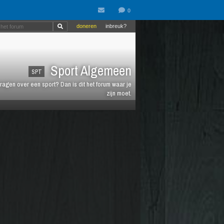
doneren
inbreuk?
Sport Algemeen
SPT
vragen over een sport? Dan is dit het forum waar je
zijn moet.