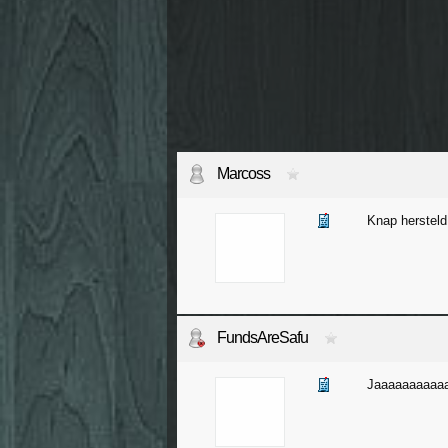
Marcoss
Knap hersteld
FundsAreSafu
Jaaaaaaaaaa