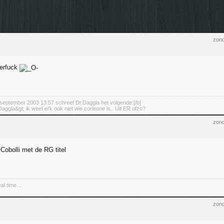
zond
terfuck
september 2003 13:57 schreef Dr.Daggla het volgende:[/b]
aggla&gt; ik weet ei'k ook niet wie corleone is.. Uit ER ofzo?
zond
r Cobolli met de RG titel
al time...
zond