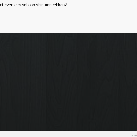
et even een schoon shirt aantrekken?
zond