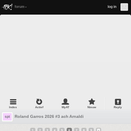
forum
log in
Index
Actief
MyAT
Nieuw
Reply
Roland Garros 2026 #3 ach Arnaldi
spt
1
2
3
4
5
6
7
8
9