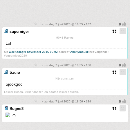
• zondag 7 juni 2026 @ 18:55 • 137
superniger
90+3 Ramos
Lol
Op
woensdag 9 november 2016 06:02
schreef
Anonymousz
het volgende:
#superniger2020
• zondag 7 juni 2026 @ 18:55 • 138
Szura
Kijk eens aan!
Sjookgod
Lekker zuipen, lekker dansen en daarna lekker neuken.
• zondag 7 juni 2026 @ 18:56 • 139
Bugno3