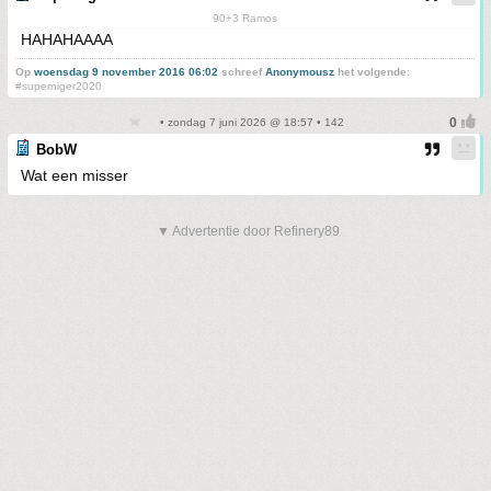
90+3 Ramos
HAHAHAAAA
Op
woensdag 9 november 2016 06:02
schreef
Anonymousz
het volgende:
#superniger2020
• zondag 7 juni 2026 @ 18:57 • 142
BobW
Wat een misser
▼ Advertentie door Refinery89