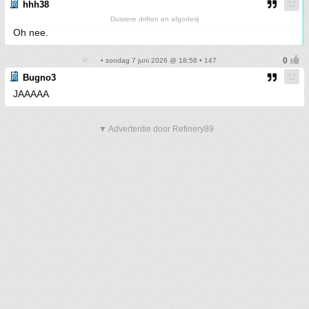
hhh38
Duistere driften en afgoderij
Oh nee.
• zondag 7 juni 2026 @ 18:58 • 147
Bugno3
JAAAAA
▼ Advertentie door Refinery89