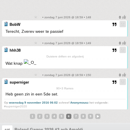
• zondag 7 juni 2026 @ 18:59 • 148
BobW
Terecht, Zverev weer te passief
• zondag 7 juni 2026 @ 18:59 • 149
hhh38
Duistere driften en afgoderij
Wat knap
• zondag 7 juni 2026 @ 18:59 • 150
superniger
90+3 Ramos
Heb geen zin in een 5de set.
Op
woensdag 9 november 2016 06:02
schreef
Anonymousz
het volgende:
#superniger2020
1
2
3
4
5
6
7
8
9
Roland Garros 2026 #3 ach Arnaldi
spt