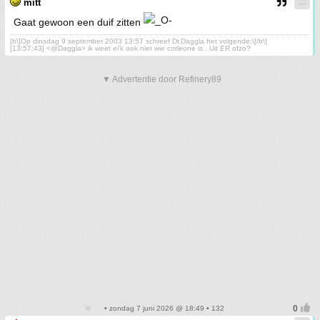
mitt
Gaat gewoon een duif zitten
[b\]Op dinsdag 9 september 2003 13:57 schreef Dr.Daggla het volgende:\[/b\]
[13:57:43] <@Daggla> ik weet ei'k ook niet wie corleone is.. Uit ER ofzo?
▼ Advertentie door Refinery89
• zondag 7 juni 2026 @ 18:49 • 132