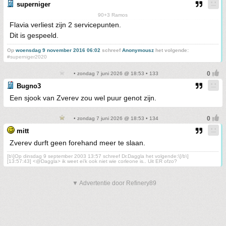
superniger
90+3 Ramos
Flavia verliest zijn 2 servicepunten.
Dit is gespeeld.
Op
woensdag 9 november 2016 06:02
schreef
Anonymousz
het volgende:
#superniger2020
• zondag 7 juni 2026 @ 18:53 • 133
Bugno3
Een sjook van Zverev zou wel puur genot zijn.
• zondag 7 juni 2026 @ 18:53 • 134
mitt
Zverev durft geen forehand meer te slaan.
[b\]Op dinsdag 9 september 2003 13:57 schreef Dr.Daggla het volgende:\[/b\]
[13:57:43] <@Daggla> ik weet ei'k ook niet wie corleone is.. Uit ER ofzo?
▼ Advertentie door Refinery89