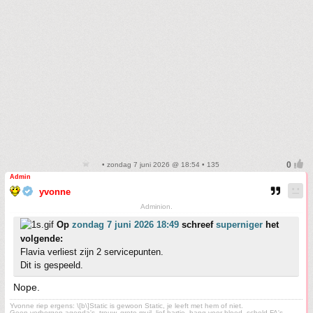
• zondag 7 juni 2026 @ 18:54 • 135
Admin
yvonne
Adminion.
Op
zondag 7 juni 2026 18:49
schreef
superniger
het
volgende:
Flavia verliest zijn 2 servicepunten.
Dit is gespeeld.
Nope.
Yvonne riep ergens: \[b\]Static is gewoon Static, je leeft met hem of niet.
Geen verborgen agenda's, trouw, grote muil, lief hartje, bang voor bloed, scheld FA's