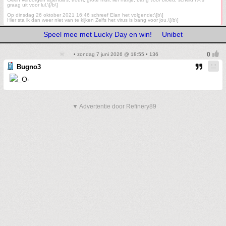
graag uit voor lul.\[/b\]
Op dinsdag 26 oktober 2021 16:46 schreef Elan het volgende:\[b\]
Hier sta ik dan weer niet van te kijken Zelfs het virus is bang voor jou.\[/b\]
Speel mee met Lucky Day en win!
Unibet
• zondag 7 juni 2026 @ 18:55 • 136
Bugno3
▼ Advertentie door Refinery89