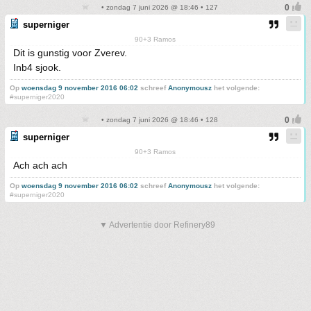
• zondag 7 juni 2026 @ 18:46 • 127
superniger
90+3 Ramos
Dit is gunstig voor Zverev.
Inb4 sjook.
Op
woensdag 9 november 2016 06:02
schreef
Anonymousz
het volgende:
#superniger2020
• zondag 7 juni 2026 @ 18:46 • 128
superniger
90+3 Ramos
Ach ach ach
Op
woensdag 9 november 2016 06:02
schreef
Anonymousz
het volgende:
#superniger2020
▼ Advertentie door Refinery89