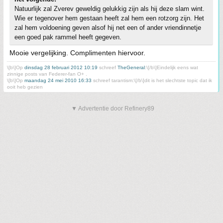
Natuurlijk zal Zverev geweldig gelukkig zijn als hij deze slam wint.
Wie er tegenover hem gestaan heeft zal hem een rotzorg zijn. Het
zal hem voldoening geven alsof hij net een of ander vriendinnetje
een goed pak rammel heeft gegeven.
Mooie vergelijking. Complimenten hiervoor.
\[b\]Op
dinsdag 28 februari 2012 10:19
schreef
TheGeneral
:\[/b\]Eindelijk eens wat
zinnige posts van Federer-fan O+ .
\[b\]Op
maandag 24 mei 2010 16:33
schreef tarantism:\[/b\]dit is het slechtste topic dat ik
ooit heb gezien
▼ Advertentie door Refinery89