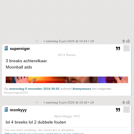
• zaterdag 6 juni 2026 @ 15:44 • 18
superniger
90+3 Ramos
3 breaks achterelkaar.
Moonball aids
Op
woensdag 9 november 2016 06:02
schreef
Anonymousz
het volgende:
#superniger2020
• zaterdag 6 juni 2026 @ 15:49 • 19
monkyyy
Myers-Briggs: INTJ
lol 4 breeks lol 2 dubbele fouten
You can learn anything, the secret lies in discipline.
"What the mind can conceive and believe, it can achieve"