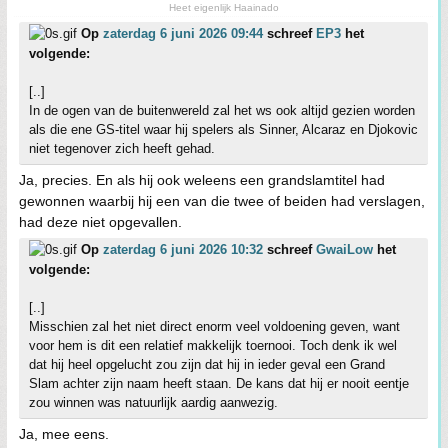
Heet eigenlijk Haainado
Op
zaterdag 6 juni 2026 09:44
schreef
EP3
het
volgende:
[..]
In de ogen van de buitenwereld zal het ws ook altijd gezien worden
als die ene GS-titel waar hij spelers als Sinner, Alcaraz en Djokovic
niet tegenover zich heeft gehad.
Ja, precies. En als hij ook weleens een grandslamtitel had
gewonnen waarbij hij een van die twee of beiden had verslagen,
had deze niet opgevallen.
Op
zaterdag 6 juni 2026 10:32
schreef
GwaiLow
het
volgende:
[..]
Misschien zal het niet direct enorm veel voldoening geven, want
voor hem is dit een relatief makkelijk toernooi. Toch denk ik wel
dat hij heel opgelucht zou zijn dat hij in ieder geval een Grand
Slam achter zijn naam heeft staan. De kans dat hij er nooit eentje
zou winnen was natuurlijk aardig aanwezig.
Ja, mee eens.