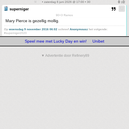
• zaterdag 6 juni 2026 @ 17:00 • 30
superniger
90+3 Ramos
Mary Pierce is gezellig mollig.
Op
woensdag 9 november 2016 06:02
schreef
Anonymousz
het volgende:
#superniger2020
Speel mee met Lucky Day en win!
Unibet
▼ Advertentie door Refinery89