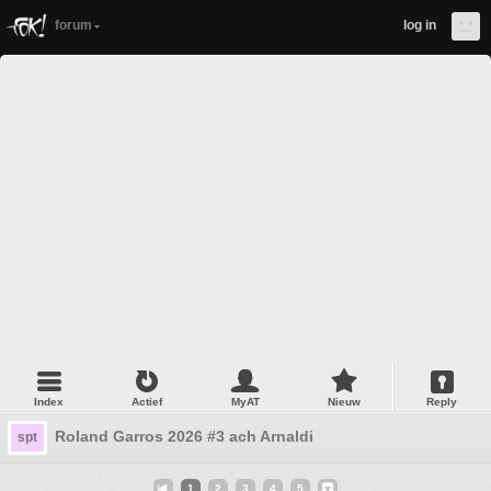
forum
log in
Index
Actief
MyAT
Nieuw
Reply
Roland Garros 2026 #3 ach Arnaldi
spt
1
2
3
4
5