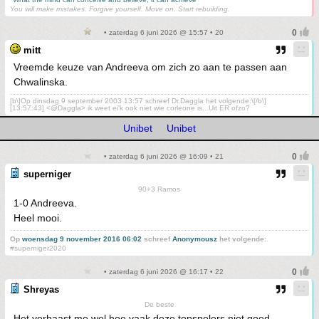
You will make mistakes. Forgive yourself. Move on. Start rebuilding.
• zaterdag 6 juni 2026 @ 15:57 • 20
mitt
Vreemde keuze van Andreeva om zich zo aan te passen aan
Chwalinska.
[b\]Op dinsdag 9 september 2003 13:57 schreef Dr.Daggla het volgende:\[/b\]
[13:57:43] <@Daggla> ik weet ei'k ook niet wie corleone is.. Uit ER ofzo?
Unibet
Unibet
• zaterdag 6 juni 2026 @ 16:09 • 21
superniger
90+3 Ramos
1-0 Andreeva.
Heel mooi.
Op
woensdag 9 november 2016 06:02
schreef
Anonymousz
het volgende:
#superniger2020
• zaterdag 6 juni 2026 @ 16:17 • 22
Shreyas
De beste
Het verbaast me wel hoe vaak deze topspelers niet goed