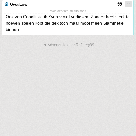
GwaiLow
Malo accepto stultus sapit
Ook van Cobolli zie ik Zverev niet verliezen. Zonder heel sterk te
hoeven spelen kopt die gek toch maar mooi ff een Slammetje
binnen.
▼ Advertentie door Refinery89