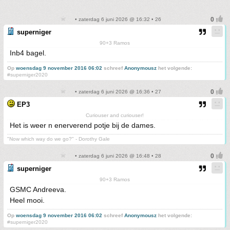
• zaterdag 6 juni 2026 @ 16:32 • 26
superniger
90+3 Ramos
Inb4 bagel.
Op
woensdag 9 november 2016 06:02
schreef
Anonymousz
het volgende:
#superniger2020
• zaterdag 6 juni 2026 @ 16:36 • 27
EP3
Curiouser and curiouser!
Het is weer n enerverend potje bij de dames.
"Now which way do we go?" - Dorothy Gale
• zaterdag 6 juni 2026 @ 16:48 • 28
superniger
90+3 Ramos
GSMC Andreeva.
Heel mooi.
Op
woensdag 9 november 2016 06:02
schreef
Anonymousz
het volgende:
#superniger2020