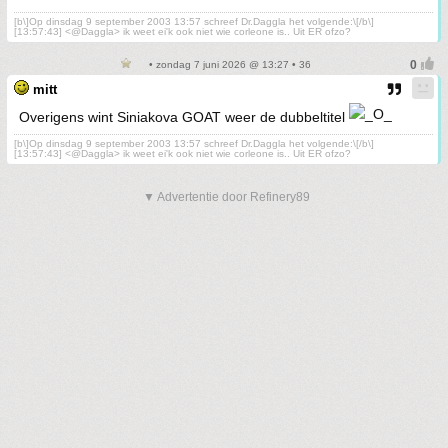
[b\]Op dinsdag 9 september 2003 13:57 schreef Dr.Daggla het volgende:\[/b\]
[13:57:43] <@Daggla> ik weet ei'k ook niet wie corleone is.. Uit ER ofzo?
• zondag 7 juni 2026 @ 13:27 • 36
mitt
Overigens wint Siniakova GOAT weer de dubbeltitel
[b\]Op dinsdag 9 september 2003 13:57 schreef Dr.Daggla het volgende:\[/b\]
[13:57:43] <@Daggla> ik weet ei'k ook niet wie corleone is.. Uit ER ofzo?
▼ Advertentie door Refinery89