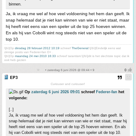
binnen.
Ja, ik vraag me wel af hoe veel voldoening het hem dan geeft. Ik
snap helemaal dat je niet kan winnen van wie er niet staat, maar
hij heeft niet eens van een speler uit de top 25 hoeven winnen.
En als hij van Cobolli wint nog steeds niet van een speler uit de
top 10.
\[b\]Op
dinsdag 28 februari 2012 10:19
schreef
TheGeneral
:\[/b\]Eindelijk eens wat
zinnige posts van Federer-fan O+ .
\[b\]Op
maandag 24 mei 2010 16:33
schreef tarantism:\[/b\]dit is het slechtste topic dat ik
ooit heb gezien
• zaterdag 6 juni 2026 @ 09:44 • 9
EP3
Curiouser and curiouser!
Op
zaterdag 6 juni 2026 09:01
schreef
Federer-fan
het
volgende:
[..]
Ja, ik vraag me wel af hoe veel voldoening het hem dan geeft. Ik
snap helemaal dat je niet kan winnen van wie er niet staat, maar hij
heeft niet eens van een speler uit de top 25 hoeven winnen. En als
hij van Cobolli wint nog steeds niet van een speler uit de top 10.