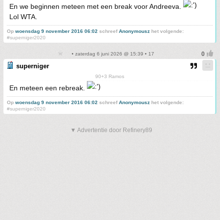
En we beginnen meteen met een break voor Andreeva.
Lol WTA.
Op
woensdag 9 november 2016 06:02
schreef
Anonymousz
het volgende:
#superniger2020
• zaterdag 6 juni 2026 @ 15:39 • 17
superniger
90+3 Ramos
En meteen een rebreak.
Op
woensdag 9 november 2016 06:02
schreef
Anonymousz
het volgende:
#superniger2020
▼ Advertentie door Refinery89