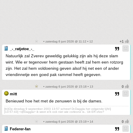
• zaterdag 6 juni 2026 @ 11:12 • 12
_-_ratjetoe_-_
Natuurlijk zal Zverev geweldig gelukkig zijn als hij deze slam
wint. Wie er tegenover hem gestaan heeft zal hem een rotzorg
zijn. Het zal hem voldoening geven alsof hij net een of ander
vriendinnetje een goed pak rammel heeft gegeven.
• zaterdag 6 juni 2026 @ 15:18 • 13
mitt
Benieuwd hoe het met de zenuwen is bij de dames.
[b\]Op dinsdag 9 september 2003 13:57 schreef Dr.Daggla het volgende:\[/b\]
[13:57:43] <@Daggla> ik weet ei'k ook niet wie corleone is.. Uit ER ofzo?
• zaterdag 6 juni 2026 @ 15:19 • 14
Federer-fan