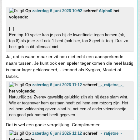
Op
zaterdag 6 juni 2026 10:52
schreef
Alpha0
het
volgende:
[..]
Een top 10 speler kan je pas bij de kwartfinale tegen komen (ok,
top 8) als je er zelf ook 1 bent (ook hier, top 8 geef ik toe). Dus zo
heel gek is dit allemaal niet.
Ja, dat is waar, maar er zit nou niet echt een aansprekende
naam tussen. Je kunt ook een speler tegenkomen die heel lastig
is maar lager geklasseerd, - iemand als Kyrgios, Moutet of
Bublik.
Op
zaterdag 6 juni 2026 11:12
schreef
_-_ratjetoe_-_
het volgende:
Natuurlijk zal Zverev geweldig gelukkig zijn als hij deze slam wint.
Wie er tegenover hem gestaan heeft zal hem een rotzorg zijn. Het
zal hem voldoening geven alsof hij net een of ander vriendinnetje
een goed pak rammel heeft gegeven.
Dat is wel een goeie vergelijking. Complimenten.
Op
zaterdag 6 juni 2026 11:12
schreef
_-_ratjetoe_-_
het volgende: