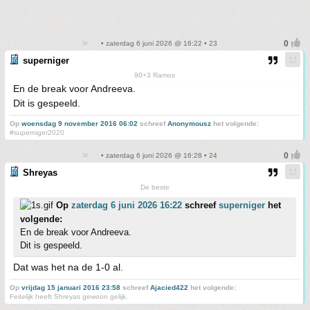
• zaterdag 6 juni 2026 @ 16:22 • 23
superniger
90+3 Ramos
En de break voor Andreeva.
Dit is gespeeld.
Op
woensdag 9 november 2016 06:02
schreef
Anonymousz
het volgende:
#superniger2020
• zaterdag 6 juni 2026 @ 16:28 • 24
Shreyas
De beste
Op
zaterdag 6 juni 2026 16:22
schreef
superniger
het
volgende:
En de break voor Andreeva.
Dit is gespeeld.
Dat was het na de 1-0 al.
Op
vrijdag 15 januari 2016 23:58
schreef
Ajacied422
het volgende:
Feitelijk heeft Shreyas gewoon gelijk.