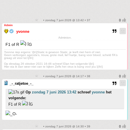
• zondag 7 juni 2026 @ 13:42 • 37
Admin
yvonne
Adminion.
F1 of R
G
Yvonne riep ergens: \[b\]Static is gewoon Static, je leeft met hem of niet.
Geen verborgen agenda's, trouw, grote muil, lief hartje, bang voor bloed, scheld FA's
graag uit voor lul.\[/b\]
Op dinsdag 26 oktober 2021 16:46 schreef Elan het volgende:\[b\]
Hier sta ik dan weer niet van te kijken Zelfs het virus is bang voor jou.\[/b\]
• zondag 7 juni 2026 @ 14:17 • 38
_-_ratjetoe_-_
Op
zondag 7 juni 2026 13:42
schreef
yvonne
het
volgende:
F1 of R
G
• zondag 7 juni 2026 @ 14:30 • 39