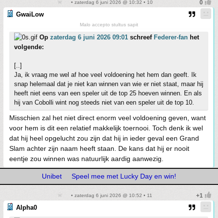
• zaterdag 6 juni 2026 @ 10:32 • 10
GwaiLow
Malo accepto stultus sapit
Op
zaterdag 6 juni 2026 09:01
schreef
Federer-fan
het
volgende:
[..]
Ja, ik vraag me wel af hoe veel voldoening het hem dan geeft. Ik
snap helemaal dat je niet kan winnen van wie er niet staat, maar hij
heeft niet eens van een speler uit de top 25 hoeven winnen. En als
hij van Cobolli wint nog steeds niet van een speler uit de top 10.
Misschien zal het niet direct enorm veel voldoening geven, want
voor hem is dit een relatief makkelijk toernooi. Toch denk ik wel
dat hij heel opgelucht zou zijn dat hij in ieder geval een Grand
Slam achter zijn naam heeft staan. De kans dat hij er nooit
eentje zou winnen was natuurlijk aardig aanwezig.
Unibet
Speel mee met Lucky Day en win!
• zaterdag 6 juni 2026 @ 10:52 • 11
Alpha0