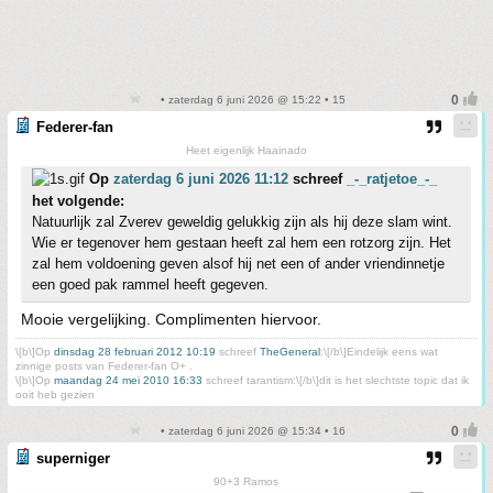
• zaterdag 6 juni 2026 @ 15:22 • 15
Federer-fan
Heet eigenlijk Haainado
Op
zaterdag 6 juni 2026 11:12
schreef
_-_ratjetoe_-_
het volgende:
Natuurlijk zal Zverev geweldig gelukkig zijn als hij deze slam wint.
Wie er tegenover hem gestaan heeft zal hem een rotzorg zijn. Het
zal hem voldoening geven alsof hij net een of ander vriendinnetje
een goed pak rammel heeft gegeven.
Mooie vergelijking. Complimenten hiervoor.
\[b\]Op
dinsdag 28 februari 2012 10:19
schreef
TheGeneral
:\[/b\]Eindelijk eens wat
zinnige posts van Federer-fan O+ .
\[b\]Op
maandag 24 mei 2010 16:33
schreef tarantism:\[/b\]dit is het slechtste topic dat ik
ooit heb gezien
• zaterdag 6 juni 2026 @ 15:34 • 16
superniger
90+3 Ramos