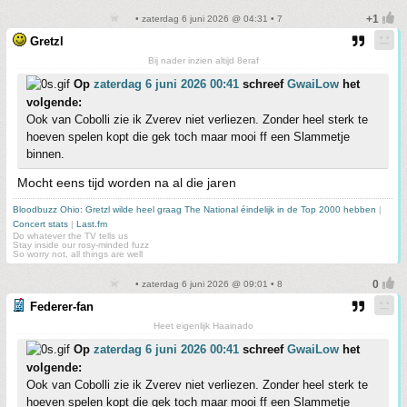
• zaterdag 6 juni 2026 @ 04:31 • 7
Gretzl
Bij nader inzien altijd 8eraf
Op
zaterdag 6 juni 2026 00:41
schreef
GwaiLow
het
volgende:
Ook van Cobolli zie ik Zverev niet verliezen. Zonder heel sterk te
hoeven spelen kopt die gek toch maar mooi ff een Slammetje
binnen.
Mocht eens tijd worden na al die jaren
Bloodbuzz Ohio: Gretzl wilde heel graag The National éindelijk in de Top 2000 hebben
|
Concert stats
|
Last.fm
Do whatever the TV tells us
Stay inside our rosy-minded fuzz
So worry not, all things are well
• zaterdag 6 juni 2026 @ 09:01 • 8
Federer-fan
Heet eigenlijk Haainado
Op
zaterdag 6 juni 2026 00:41
schreef
GwaiLow
het
volgende:
Ook van Cobolli zie ik Zverev niet verliezen. Zonder heel sterk te
hoeven spelen kopt die gek toch maar mooi ff een Slammetje