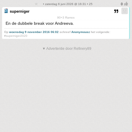
• zaterdag 6 juni 2026 @ 16:31 • 25
superniger
90+3 Ramos
En de dubbele break voor Andreeva.
Op
woensdag 9 november 2016 06:02
schreef
Anonymousz
het volgende:
#superniger2020
▼ Advertentie door Refinery89