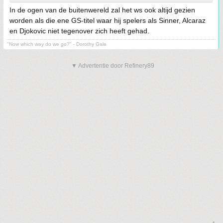
In de ogen van de buitenwereld zal het ws ook altijd gezien
worden als die ene GS-titel waar hij spelers als Sinner, Alcaraz
en Djokovic niet tegenover zich heeft gehad.
"Now which way do we go?" - Dorothy Gale
▼ Advertentie door Refinery89