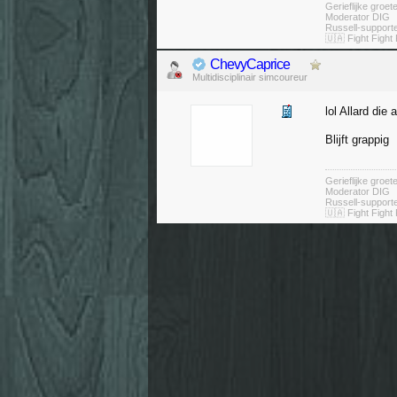
Gerieflijke groe
Moderator DIG
Russell-suppor
🇺🇦 Fight Fight 
ChevyCaprice
Multidisciplinair simcoureur
lol Allard die
Blijft grappig
Gerieflijke groe
Moderator DIG
Russell-suppor
🇺🇦 Fight Fight 