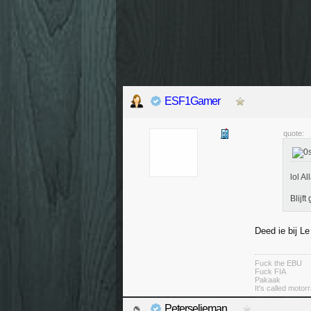
ESF1Gamer
quote:
lol A
Blijft
Deed ie bij L
Fuck the EBU
Fuck FIA
Pakaak
It's called moto
Peterselieman