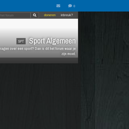
doneren
inbreuk?
Sport Algemeen
SPT
vragen over een sport? Dan is dit het forum waar je
zijn moet.