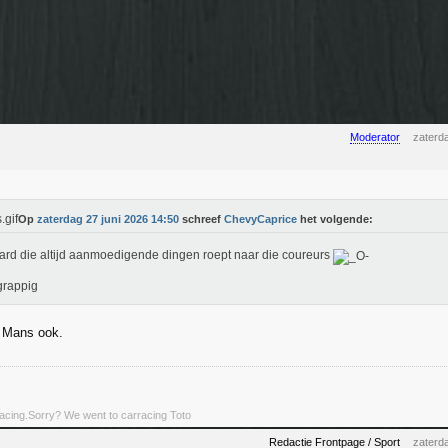
Moderator
zaterd
Op
zaterdag 27 juni 2026 14:50
schreef
ChevyCaprice
het volgende:
llard die altijd aanmoedigende dingen roept naar die coureurs
 grappig
e Mans ook.
rracing.Sorry? We went to carracing Toto
Redactie Frontpage / Sport
zaterd