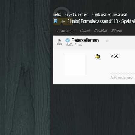
Index
»
sport algemeen
»
autosport en motorsport
[Junior] Formuleklassen #110 - Spekta
abonnement
Unibet
Coolblue
Bitvavo
Peterselieman
Maffe Fries
VSC
Altijd onderweg 