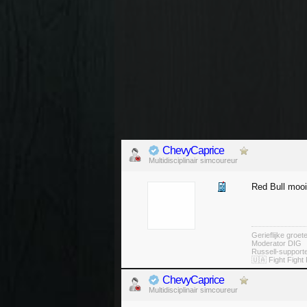
ChevyCaprice
Multidisciplinair simcoureur
Red Bull mooi
Gerieflijke groe
Moderator DIG
Russell-suppor
🇺🇦 Fight Fight 
ChevyCaprice
Multidisciplinair simcoureur