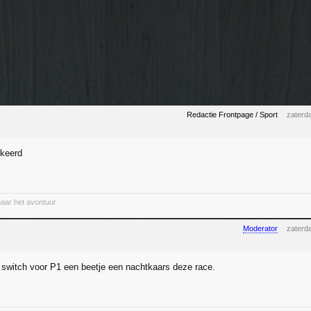
Redactie Frontpage / Sport
zaterd
rkeerd
naar het avontuur
Moderator
zaterd
e switch voor P1 een beetje een nachtkaars deze race.