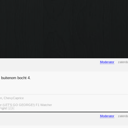
Moderator
zaterd
 buitenom bocht 4.
ten, ChevyCaprice
ter (LET'S GO GEORGE!) F1 Watcher
Fight! 🇺🇦
Moderator
zaterd