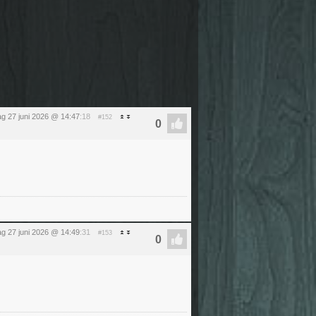
ag 27 juni 2026 @ 14:47
:18
#152
ag 27 juni 2026 @ 14:49
:31
#153