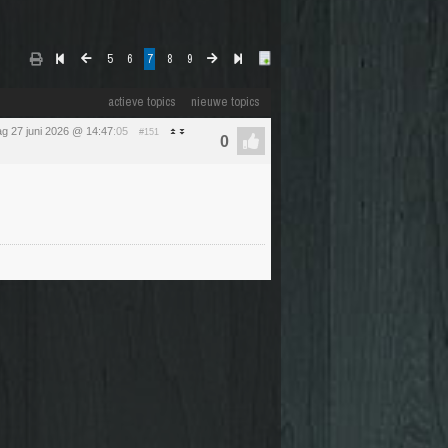
5
6
7
8
9
actieve topics
nieuwe topics
ag 27 juni 2026 @ 14:47
:05
#151