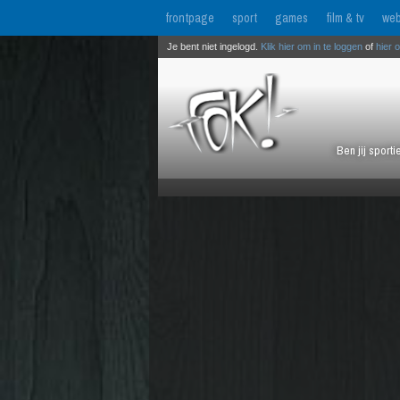
frontpage
sport
games
film & tv
web
Je bent niet ingelogd.
Klik hier om in te loggen
of
hier 
Ben jij sport