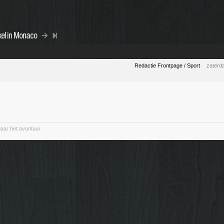
kel in Monaco
Redactie Frontpage / Sport
zaterd
naar het avontuur