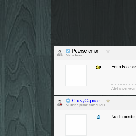
Peterselieman
Maffe Fries
Herta is gepa
Altijd onderweg 
ChevyCaprice
Multidisciplinair simcoureur
Na die positi