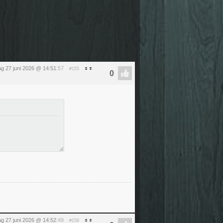
ag 27 juni 2026 @ 14:51
:57
#155
ag 27 juni 2026 @ 14:52
:49
#156