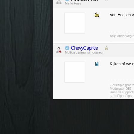
Maffe Fries
Van Hoepen w
Altijd onderweg 
ChevyCaprice
Multidisciplinair simcoureur
Kijken of we n
Gerieflijke groe
Moderator DIG
Russell-suppor
🇺🇦 Fight Fight 