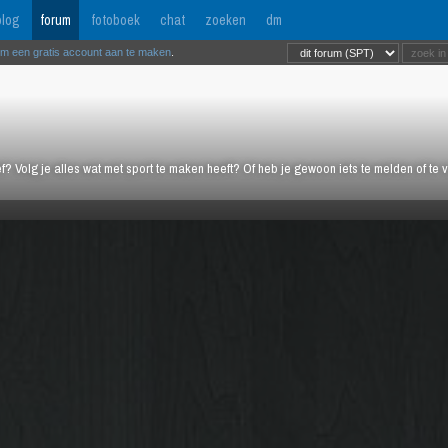
log
forum
fotoboek
chat
zoeken
dm
om een gratis account aan te maken
.
ief? Volg je alles wat met sport te maken heeft? Of heb je gewoon iets te melden of te 