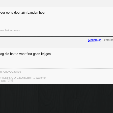
eer eens door zijn banden heen
naar het avontuur
Moderator
zaterd
og die battle voor first gaan krijgen
ten, ChevyCaprice
ter (LET'S GO GEORGE!) F1 Watcher
Fight! 🇺🇦