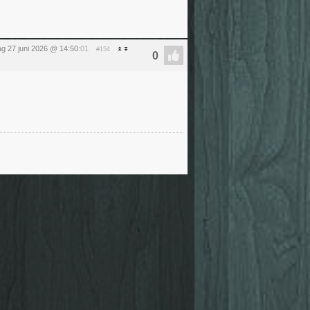
ag 27 juni 2026 @ 14:50
:01
#154