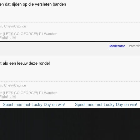
en dat rijden op die versleten banden
ten, ChevyCaprice
ter (LET'S GO GEORGE!) F1 Watcher
Fight! 🇺🇦
Moderator
zaterd
 als een leeuw deze ronde!
ten, ChevyCaprice
ter (LET'S GO GEORGE!) F1 Watcher
Fight! 🇺🇦
Speel mee met Lucky Day en win!
Speel mee met Lucky Day en win!