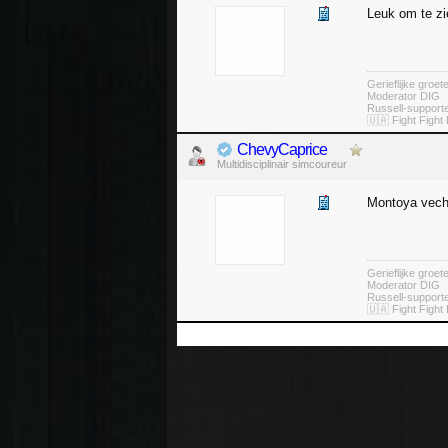
Leuk om te zi
Gerieflijke groe
Moderator DIG
Russell-suppor
🇺🇦 Fight Fight 
ChevyCaprice
Multidisciplinair simcoureur
Montoya vecht
Gerieflijke groe
Moderator DIG
Russell-suppor
🇺🇦 Fight Fight 