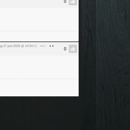
ag 27 juni 2026 @ 14:54
:02
#157