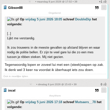
• maandag 8 juni 2026 @ 17:02 • 38
Gibson88
Ongekend.
Op
vrijdag 5 juni 2026 18:05
schreef
DoubleDip
het
volgende:
[..]
Lijkt me verstandig.
Ik zou trouwens in de meeste gevallen op afstand blijven en waar
nodig de politie bellen. Er zijn te veel gare lui die zo een mes
tussen je ribben steken. Mij niet gezien.
Tegenwoordig lopen er zoveel lui met een (steek)wapen op zak.
Ik denk wel 3 keer na voordat ik überhaupt iets zou doen.
Ook in moeilijke tijden.
• dinsdag 9 juni 2026 @ 15:43 • 39
incel
they/them
Op
vrijdag 5 juni 2026 17:18
schreef
Mutsaers__78
het
volgende: