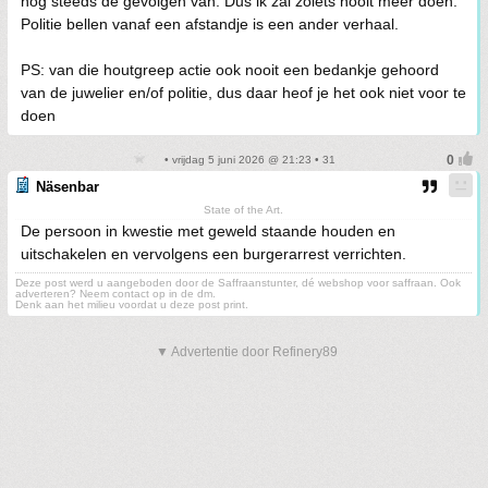
nog steeds de gevolgen van. Dus ik zal zoiets nooit meer doen.
Politie bellen vanaf een afstandje is een ander verhaal.
PS: van die houtgreep actie ook nooit een bedankje gehoord
van de juwelier en/of politie, dus daar heof je het ook niet voor te
doen
• vrijdag 5 juni 2026 @ 21:23 • 31
Näsenbar
State of the Art.
De persoon in kwestie met geweld staande houden en
uitschakelen en vervolgens een burgerarrest verrichten.
Deze post werd u aangeboden door de Saffraanstunter, dé webshop voor saffraan. Ook
adverteren? Neem contact op in de dm.
Denk aan het milieu voordat u deze post print.
▼ Advertentie door Refinery89