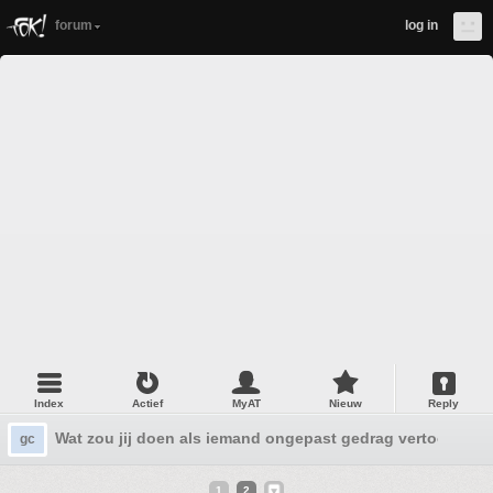
forum
log in
Index
Actief
MyAT
Nieuw
Reply
Wat zou jij doen als iemand ongepast gedrag vertoonde o
gc
1
2