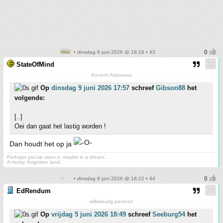
• dinsdag 9 juni 2026 @ 18:16 • 43
StateOfMind
Ancient Astronaut
Op
dinsdag 9 juni 2026 17:57
schreef
Gibson88
het
volgende:
[..]
Oei dan gaat het lastig worden !
Dan houdt het op ja
Perhaps you've seen it, maybe in a dream.
A murky, forgotten land.
• dinsdag 9 juni 2026 @ 18:22 • 44
EdRendum
willekeurig persoon
Op
vrijdag 5 juni 2026 18:49
schreef
Seeburg54
het