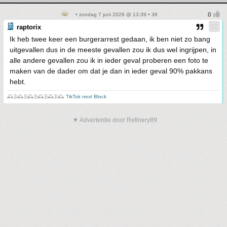
• zondag 7 juni 2026 @ 13:39 • 36
raptorix
Ik heb twee keer een burgerarrest gedaan, ik ben niet zo bang
uitgevallen dus in de meeste gevallen zou ik dus wel ingrijpen, in
alle andere gevallen zou ik in ieder geval proberen een foto te
maken van de dader om dat je dan in ieder geval 90% pakkans
hebt.
🕰️₿🕰️₿🕰️₿🕰️₿🕰️₿🕰️
TikTok next Block
▼ Advertentie door Refinery89