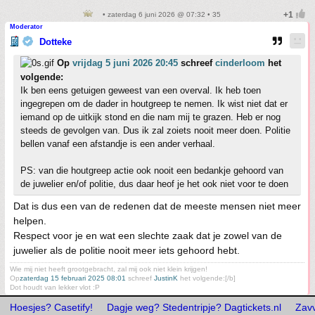
• zaterdag 6 juni 2026 @ 07:32 • 35
Moderator
Dotteke
Op
vrijdag 5 juni 2026 20:45
schreef
cinderloom
het
volgende:
Ik ben eens getuigen geweest van een overval. Ik heb toen
ingegrepen om de dader in houtgreep te nemen. Ik wist niet dat er
iemand op de uitkijk stond en die nam mij te grazen. Heb er nog
steeds de gevolgen van. Dus ik zal zoiets nooit meer doen. Politie
bellen vanaf een afstandje is een ander verhaal.
PS: van die houtgreep actie ook nooit een bedankje gehoord van
de juwelier en/of politie, dus daar heof je het ook niet voor te doen
Dat is dus een van de redenen dat de meeste mensen niet meer
helpen.
Respect voor je en wat een slechte zaak dat je zowel van de
juwelier als de politie nooit meer iets gehoord hebt.
Wie mij niet heeft grootgebracht, zal mij ook niet klein krijgen!
Op
zaterdag 15 februari 2025 08:01
schreef
JustinK
het volgende:[/b]
Dot houdt van lekker vlot :P
Hoesjes? Casetify!
Dagje weg? Stedentripje? Dagtickets.nl
Zav