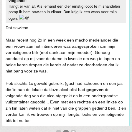
volgende:
Hangt er van af. Als iemand een dier ernstig loopt te mishandelen
pomp ik hem sowieso in elkaar. Dan krijg ik een waas voor mijn
ogen.
Dat sowieso...
Maar recent nog 2x in een week een macho medelander die
een vrouw aan het intimideren was aangesproken icm mijn
vernietigende blik (met dank aan mijn moeder). Genoeg
aandacht op mij voor de dame in kwestie om weg te lopen en
beide keren dropen die kerels af nadat ze doorhadden dat ik
niet bang voor ze was.
Heb slechts 1x geweld gebruikt (gast had schoenen en een jas
die 'ie aan de lokale dakloze alcoholist had
gegeven
de
volgende dag van die alco afgepakt en in een ondergrondse
vuilcontainer gegooid... Even met een rechtse en een linkse op
z'n kin laten weten dat ik niet van die grappen gediend ben...) en
verder kan ik vertrouwen op mijn lengte, looks en vernietigende
blik tot nu toe.