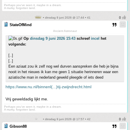
Perhaps you've seen it, maybe in a dream.
A murky, forgotten land.
• dinsdag 9 juni 2026 @ 17:44 • 41
StateOfMind
Ancient Astronaut
Op
dinsdag 9 juni 2026 15:43
schreef
incel
het
volgende:
[..]
[..]
Een aziaat zou ik zelf nog wel durven aanspreken die heb je bijna
nooit in het nieuws ik kan me geen 1 situatie herinneren waar een
aziatische man in nederland geweld pleegde of iets deed
https://www.nu.nl/binnenl(...)tij-zwijndrecht.html
Vrij geweldadig lijkt me.
Perhaps you've seen it, maybe in a dream.
A murky, forgotten land.
• dinsdag 9 juni 2026 @ 17:57 • 42
Gibson88