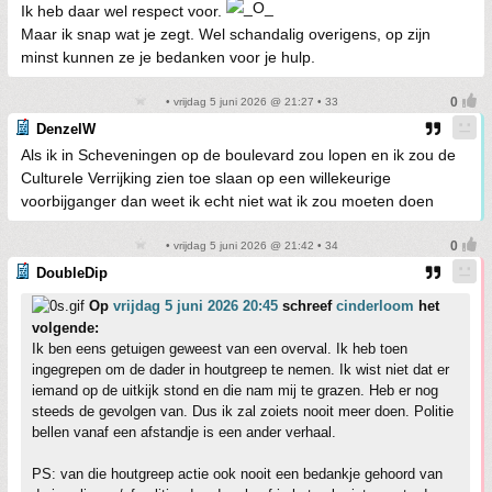
Ik heb daar wel respect voor.
Maar ik snap wat je zegt. Wel schandalig overigens, op zijn
minst kunnen ze je bedanken voor je hulp.
• vrijdag 5 juni 2026 @ 21:27 • 33
DenzelW
Als ik in Scheveningen op de boulevard zou lopen en ik zou de
Culturele Verrijking zien toe slaan op een willekeurige
voorbijganger dan weet ik echt niet wat ik zou moeten doen
• vrijdag 5 juni 2026 @ 21:42 • 34
DoubleDip
Op
vrijdag 5 juni 2026 20:45
schreef
cinderloom
het
volgende:
Ik ben eens getuigen geweest van een overval. Ik heb toen
ingegrepen om de dader in houtgreep te nemen. Ik wist niet dat er
iemand op de uitkijk stond en die nam mij te grazen. Heb er nog
steeds de gevolgen van. Dus ik zal zoiets nooit meer doen. Politie
bellen vanaf een afstandje is een ander verhaal.
PS: van die houtgreep actie ook nooit een bedankje gehoord van