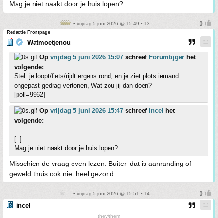
Mag je niet naakt door je huis lopen?
• vrijdag 5 juni 2026 @ 15:49 • 13
Redactie Frontpage
Watmoetjenou
Op
vrijdag 5 juni 2026 15:07
schreef
Forumtijger
het
volgende:
Stel: je loopt/fiets/rijdt ergens rond, en je ziet plots iemand
ongepast gedrag vertonen, Wat zou jij dan doen?
[poll=9962]
Op
vrijdag 5 juni 2026 15:47
schreef
incel
het
volgende:
[..]
Mag je niet naakt door je huis lopen?
Misschien de vraag even lezen. Buiten dat is aanranding of
geweld thuis ook niet heel gezond
• vrijdag 5 juni 2026 @ 15:51 • 14
incel
they/them