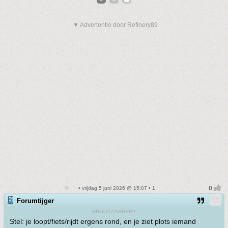
▼ Advertentie door Refinery89
• vrijdag 5 juni 2026 @ 15:07 • 1
Forumtijger
RROOAAARRRR!!
Stel: je loopt/fiets/rijdt ergens rond, en je ziet plots iemand