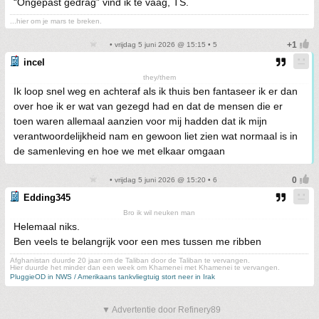
“Ongepast gedrag” vind ik te vaag, TS.
...hier om je mars te breken.
• vrijdag 5 juni 2026 @ 15:15 • 5
incel
they/them
Ik loop snel weg en achteraf als ik thuis ben fantaseer ik er dan
over hoe ik er wat van gezegd had en dat de mensen die er
toen waren allemaal aanzien voor mij hadden dat ik mijn
verantwoordelijkheid nam en gewoon liet zien wat normaal is in
de samenleving en hoe we met elkaar omgaan
• vrijdag 5 juni 2026 @ 15:20 • 6
Edding345
Bro ik wil neuken man
Helemaal niks.
Ben veels te belangrijk voor een mes tussen me ribben
Afghanistan duurde 20 jaar om de Taliban door de Taliban te vervangen.
Hier duurde het minder dan een week om Khamenei met Khamenei te vervangen.
PluggieOD in NWS / Amerikaans tankvliegtuig stort neer in Irak
▼ Advertentie door Refinery89