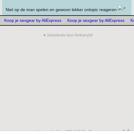
Niet op de man spelen en gewoon lekker ontopic reageren
Koop je sexgear by AliExpress
Koop je sexgear by AliExpress
K
▼ Advertentie door Refinery89
• vrijdag 5 juni 2026 @ 15:36 • 31