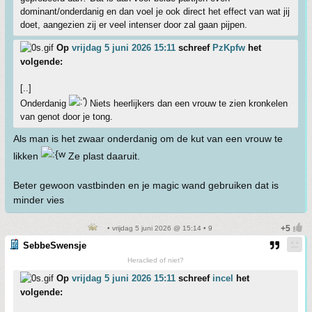
dominant/onderdanig en dan voel je ook direct het effect van wat jij
doet, aangezien zij er veel intenser door zal gaan pijpen.
Op
vrijdag 5 juni 2026 15:11
schreef
PzKpfw
het
volgende:
[..]
Onderdanig
Niets heerlijkers dan een vrouw te zien kronkelen
van genot door je tong.
Als man is het zwaar onderdanig om de kut van een vrouw te
likken
Ze plast daaruit.
Beter gewoon vastbinden en je magic wand gebruiken dat is
minder vies
• vrijdag 5 juni 2026 @ 15:14 • 9
SebbeSwensje
Heraclied of niet?
Op
vrijdag 5 juni 2026 15:11
schreef
incel
het
volgende: