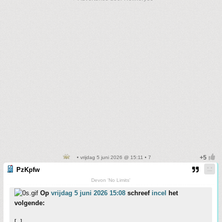
• vrijdag 5 juni 2026 @ 15:11 • 7
PzKpfw
Devon 'No Limits'
Op
vrijdag 5 juni 2026 15:08
schreef
incel
het
volgende:
[..]