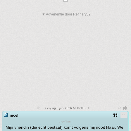
▼ Advertentie door Refinery89
• vrijdag 5 juni 2026 @ 15:00 • 1
incel
they/them
Mijn vriendin (die echt bestaat) komt volgens mij nooit klaar. We