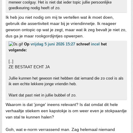
meneer coolguy. Het is niet dat ieder topic jullie persoonlijke
goedkeuring nodig heeft of zo.
Ik heb jou niet nodig om mij te vertellen wat ik moet doen,
gebruik die assertiviteit maar bij je vriendinnetje. Ik reageer
gewoon ontopic op wat je zegt, maar wat ik zeg bevalt je niet zo,
dus ga je maar rookgordijntjes opwerpen.
Op
vrijdag 5 juni 2026 15:27
schreef
incel
het
volgende:
[..]
ZE BESTAAT ECHT JA
Jullie kunnen het gewoon niet hebben dat iemand die zo cool is als
ik een echte lekkere jonge vriendin heb.
Want dat past niet in jullie bubbel of zo.
Waarom is dat 'jonge' ineens relevant? Is dat omdat dit hele
verhaaltje stiekem een kapstokje is om weer even je stokpaardje
van stal te kunnen halen?
Goh, wat e-norm verrassend man. Zag helemaal niemand