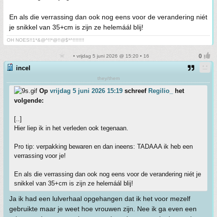
En als die verrassing dan ook nog eens voor de verandering niét
je snikkel van 35+cm is zijn ze helemáál blij!
OH NOES!!1*&@^!!*@!!@$*^!!!!!!!!
• vrijdag 5 juni 2026 @ 15:20 • 16
incel
they/them
Op
vrijdag 5 juni 2026 15:19
schreef
Regilio_
het
volgende:
[..]
Hier liep ik in het verleden ook tegenaan.
Pro tip: verpakking bewaren en dan ineens: TADAAA ik heb een
verrassing voor je!
En als die verrassing dan ook nog eens voor de verandering niét je
snikkel van 35+cm is zijn ze helemáál blij!
Ja ik had een lulverhaal opgehangen dat ik het voor mezelf
gebruikte maar je weet hoe vrouwen zijn. Nee ik ga even een