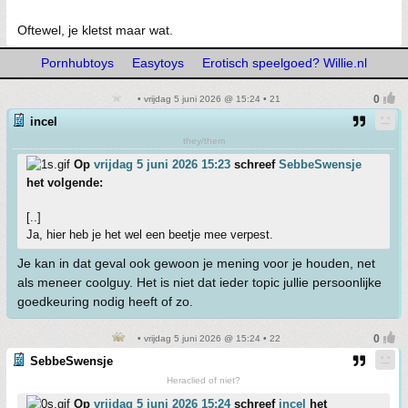
Oftewel, je kletst maar wat.
Pornhubtoys
Easytoys
Erotisch speelgoed? Willie.nl
• vrijdag 5 juni 2026 @ 15:24 • 21
incel
they/them
Op
vrijdag 5 juni 2026 15:23
schreef
SebbeSwensje
het volgende:
[..]
Ja, hier heb je het wel een beetje mee verpest.
Je kan in dat geval ook gewoon je mening voor je houden, net
als meneer coolguy. Het is niet dat ieder topic jullie persoonlijke
goedkeuring nodig heeft of zo.
• vrijdag 5 juni 2026 @ 15:24 • 22
SebbeSwensje
Heraclied of niet?
Op
vrijdag 5 juni 2026 15:24
schreef
incel
het