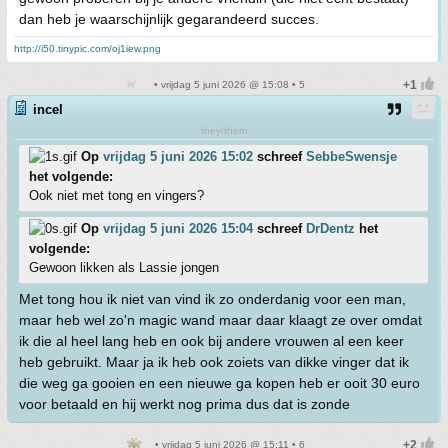
dan heb je waarschijnlijk gegarandeerd succes.
http://i50.tinypic.com/oj1iew.png
• vrijdag 5 juni 2026 @ 15:08 • 5
incel
they/them
Op
vrijdag 5 juni 2026 15:02
schreef
SebbeSwensje
het volgende:
Ook niet met tong en vingers?
Op
vrijdag 5 juni 2026 15:04
schreef
DrDentz
het
volgende:
Gewoon likken als Lassie jongen
Met tong hou ik niet van vind ik zo onderdanig voor een man,
maar heb wel zo'n magic wand maar daar klaagt ze over omdat
ik die al heel lang heb en ook bij andere vrouwen al een keer
heb gebruikt. Maar ja ik heb ook zoiets van dikke vinger dat ik
die weg ga gooien en een nieuwe ga kopen heb er ooit 30 euro
voor betaald en hij werkt nog prima dus dat is zonde
• vrijdag 5 juni 2026 @ 15:11 • 6