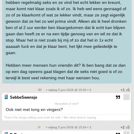
hebben regelmatig seks en ze vind het echt lekker en kreunt,
maar komt niet klaar zoals ik of zo. Ik heb wel eens gevraagd of
zo of ze klaarkomt of wat ze lekker vindt, maar ze zegt eigenlijk
gewoon dat ze het zo wel prima vindt. Alleen als ik heel dronken
ben of al 2 uur eerder ben klaargekomen dat ik echt kan blijven
gaan dan heeft ze er na een tijdje genoeg van en wil ze dat ik
stop. Maar het is niet zoals bij mij of zo dat het in 1x echt
aaaaah fuck en dat je klaar bent, het lijkt mee gelieidelijk te
gaan.
Hebben meer mensen hun vriendin dit? Ik ben bang dat ze dan
op een dag opeens gaat klagen dat de seks niet goed is of zo
terwijl ik best veel rekening met haar wensen hou.
• vrijdag 5 juni 2026 @ 15:02 • 2
SebbeSwensje
Heraclied of niet?
Ook niet met tong en vingers?
That's the drugs talking and truth be told, I like what they're saying.
• vrijdag 5 juni 2026 @ 15:04 • 3