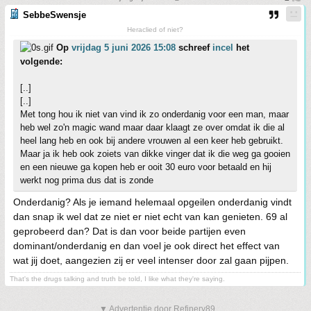
SebbeSwensje
Heraclied of niet?
Op
vrijdag 5 juni 2026 15:08
schreef
incel
het
volgende:
[..]
[..]
Met tong hou ik niet van vind ik zo onderdanig voor een man, maar
heb wel zo'n magic wand maar daar klaagt ze over omdat ik die al
heel lang heb en ook bij andere vrouwen al een keer heb gebruikt.
Maar ja ik heb ook zoiets van dikke vinger dat ik die weg ga gooien
en een nieuwe ga kopen heb er ooit 30 euro voor betaald en hij
werkt nog prima dus dat is zonde
Onderdanig? Als je iemand helemaal opgeilen onderdanig vindt
dan snap ik wel dat ze niet er niet echt van kan genieten. 69 al
geprobeerd dan? Dat is dan voor beide partijen even
dominant/onderdanig en dan voel je ook direct het effect van
wat jij doet, aangezien zij er veel intenser door zal gaan pijpen.
That's the drugs talking and truth be told, I like what they're saying.
▼ Advertentie door Refinery89