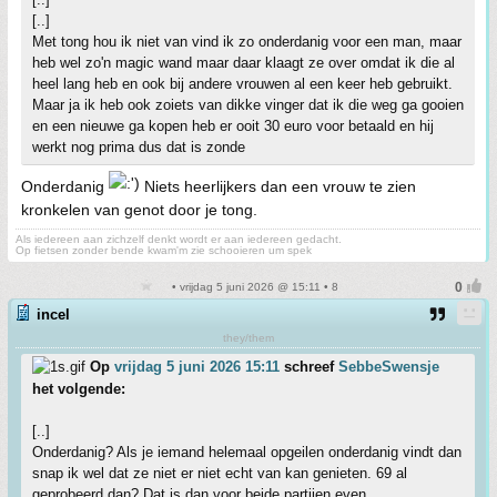
[..]
Met tong hou ik niet van vind ik zo onderdanig voor een man, maar
heb wel zo'n magic wand maar daar klaagt ze over omdat ik die al
heel lang heb en ook bij andere vrouwen al een keer heb gebruikt.
Maar ja ik heb ook zoiets van dikke vinger dat ik die weg ga gooien
en een nieuwe ga kopen heb er ooit 30 euro voor betaald en hij
werkt nog prima dus dat is zonde
Onderdanig
Niets heerlijkers dan een vrouw te zien
kronkelen van genot door je tong.
Als iedereen aan zichzelf denkt wordt er aan iedereen gedacht.
Op fietsen zonder bende kwam'm zie schooieren um spek
• vrijdag 5 juni 2026 @ 15:11 • 8
incel
they/them
Op
vrijdag 5 juni 2026 15:11
schreef
SebbeSwensje
het volgende:
[..]
Onderdanig? Als je iemand helemaal opgeilen onderdanig vindt dan
snap ik wel dat ze niet er niet echt van kan genieten. 69 al
geprobeerd dan? Dat is dan voor beide partijen even