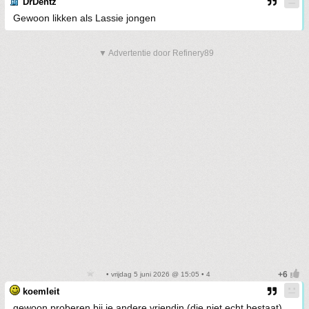
DrDentz
Gewoon likken als Lassie jongen
▼ Advertentie door Refinery89
• vrijdag 5 juni 2026 @ 15:05 • 4
koemleit
gewoon proberen bij je andere vriendin (die niet echt bestaat)