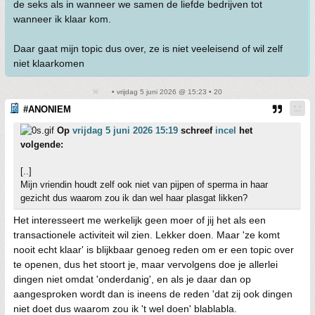
de seks als in wanneer we samen de liefde bedrijven tot
wanneer ik klaar kom.
Daar gaat mijn topic dus over, ze is niet veeleisend of wil zelf
niet klaarkomen
• vrijdag 5 juni 2026 @ 15:23 • 20
#ANONIEM
Op
vrijdag 5 juni 2026 15:19
schreef
incel
het
volgende:
[..]
Mijn vriendin houdt zelf ook niet van pijpen of sperma in haar
gezicht dus waarom zou ik dan wel haar plasgat likken?
Het interesseert me werkelijk geen moer of jij het als een
transactionele activiteit wil zien. Lekker doen. Maar 'ze komt
nooit echt klaar' is blijkbaar genoeg reden om er een topic over
te openen, dus het stoort je, maar vervolgens doe je allerlei
dingen niet omdat 'onderdanig', en als je daar dan op
aangesproken wordt dan is ineens de reden 'dat zij ook dingen
niet doet dus waarom zou ik 't wel doen' blablabla.