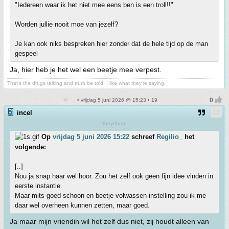
"Iedereen waar ik het niet mee eens ben is een troll!!"
Worden jullie nooit moe van jezelf?
Je kan ook niks bespreken hier zonder dat de hele tijd op de man
gespeel
Ja, hier heb je het wel een beetje mee verpest.
That's the drugs talking and truth be told, I like what they're saying.
• vrijdag 5 juni 2026 @ 15:23 • 19
incel
they/them
Op
vrijdag 5 juni 2026 15:22
schreef
Regilio_
het
volgende:
[..]
Nou ja snap haar wel hoor. Zou het zelf ook geen fijn idee vinden in
eerste instantie.
Maar mits goed schoon en beetje volwassen instelling zou ik me
daar wel overheen kunnen zetten, maar goed.
Ja maar mijn vriendin wil het zelf dus niet, zij houdt alleen van