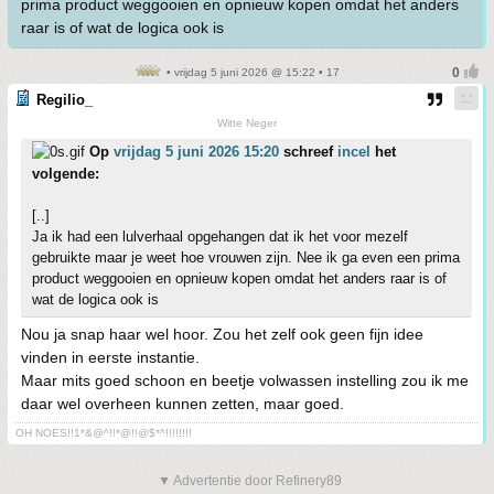
prima product weggooien en opnieuw kopen omdat het anders
raar is of wat de logica ook is
• vrijdag 5 juni 2026 @ 15:22 • 17
Regilio_
Witte Neger
Op
vrijdag 5 juni 2026 15:20
schreef
incel
het
volgende:
[..]
Ja ik had een lulverhaal opgehangen dat ik het voor mezelf
gebruikte maar je weet hoe vrouwen zijn. Nee ik ga even een prima
product weggooien en opnieuw kopen omdat het anders raar is of
wat de logica ook is
Nou ja snap haar wel hoor. Zou het zelf ook geen fijn idee
vinden in eerste instantie.
Maar mits goed schoon en beetje volwassen instelling zou ik me
daar wel overheen kunnen zetten, maar goed.
OH NOES!!1*&@^!!*@!!@$*^!!!!!!!!
▼ Advertentie door Refinery89