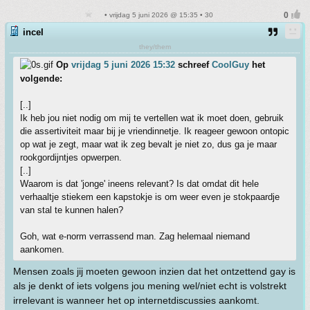
• vrijdag 5 juni 2026 @ 15:35 • 30
incel
they/them
Op
vrijdag 5 juni 2026 15:32
schreef
CoolGuy
het
volgende:
[..]
Ik heb jou niet nodig om mij te vertellen wat ik moet doen, gebruik
die assertiviteit maar bij je vriendinnetje. Ik reageer gewoon ontopic
op wat je zegt, maar wat ik zeg bevalt je niet zo, dus ga je maar
rookgordijntjes opwerpen.
[..]
Waarom is dat 'jonge' ineens relevant? Is dat omdat dit hele
verhaaltje stiekem een kapstokje is om weer even je stokpaardje
van stal te kunnen halen?
Goh, wat e-norm verrassend man. Zag helemaal niemand
aankomen.
Mensen zoals jij moeten gewoon inzien dat het ontzettend gay is
als je denkt of iets volgens jou mening wel/niet echt is volstrekt
irrelevant is wanneer het op internetdiscussies aankomt.