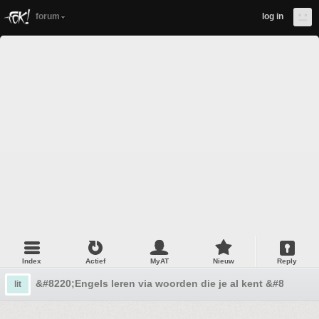
forum
log in
Index
Actief
MyAT
Nieuw
Reply
&#8220;Engels leren via woorden die je al kent &#8212; w
lit