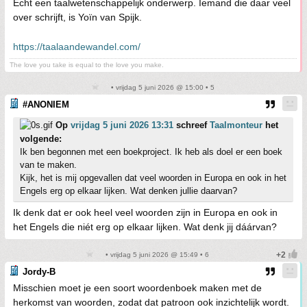
Echt een taalwetenschappelijk onderwerp. Iemand die daar veel
over schrijft, is Yoïn van Spijk.
https://taalaandewandel.com/
The love you take is equal to the love you make.
• vrijdag 5 juni 2026 @ 15:00 • 5
#ANONIEM
Op
vrijdag 5 juni 2026 13:31
schreef
Taalmonteur
het
volgende:
Ik ben begonnen met een boekproject. Ik heb als doel er een boek
van te maken.
Kijk, het is mij opgevallen dat veel woorden in Europa en ook in het
Engels erg op elkaar lijken. Wat denken jullie daarvan?
Ik denk dat er ook heel veel woorden zijn in Europa en ook in
het Engels die niét erg op elkaar lijken. Wat denk jij dáárvan?
• vrijdag 5 juni 2026 @ 15:49 • 6
Jordy-B
Misschien moet je een soort woordenboek maken met de
herkomst van woorden, zodat dat patroon ook inzichtelijk wordt.