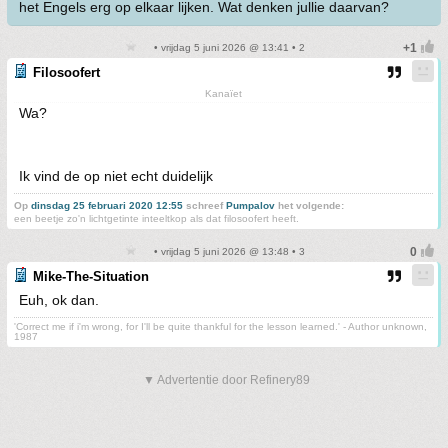
het Engels erg op elkaar lijken. Wat denken jullie daarvan?
• vrijdag 5 juni 2026 @ 13:41 • 2
Filosoofert
Kanaïet
Wa?
Ik vind de op niet echt duidelijk
Op
dinsdag 25 februari 2020 12:55
schreef
Pumpalov
het volgende:
een beetje zo'n lichtgetinte inteeltkop als dat filosoofert heeft.
• vrijdag 5 juni 2026 @ 13:48 • 3
Mike-The-Situation
Euh, ok dan.
'Correct me if i'm wrong, for I'll be quite thankful for the lesson learned.' - Author unknown,
1987
▼ Advertentie door Refinery89