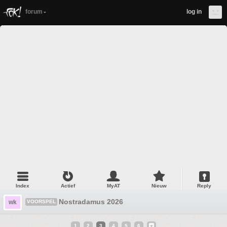
forum
log in
Index
Actief
MyAT
Nieuw
Reply
Nostradamus 2026
wk
VOORSPEL
1
2
3
4
5
6