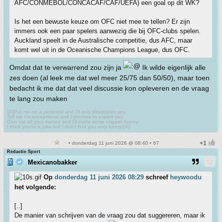
AFC/CONMEBOL/CONCACAF/CAF/UEFA) een goal op dit WK?
Is het een bewuste keuze om OFC niet mee te tellen? Er zijn
immers ook een paar spelers aanwezig die bij OFC-clubs spelen.
Auckland speelt in de Australische competitie, dus AFC, maar
komt wel uit in de Oceanische Champions League, dus OFC.
Omdat dat te verwarrend zou zijn ja
Ik wilde eigenlijk alle
zes doen (al leek me dat wel meer 25/75 dan 50/50), maar toen
bedacht ik me dat dat veel discussie kon opleveren en de vraag
te lang zou maken
\[i\]Put me on a pedestal and I'll only disappoint you
Tell me I'm exceptional and I promise to exploit you
Give me all your money and I'll make some origami honey
I think you're a joke but I don't find you very funny\[/i\]
• donderdag 11 juni 2026 @ 08:40 • 67
Redactie Sport
Mexicanobakker
Op
donderdag 11 juni 2026 08:29
schreef
heywoodu
het volgende:
[..]
De manier van schrijven van de vraag zou dat suggereren, maar ik