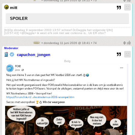
• donderdag 11 juni 2026 @ 18:22 • 73
mitt
SPOILER
[b\]Op dinsdag 9 september 2003 13:57 schreef Dr.Daggla het volgende:\[/b\]
[13:57:43] <@Daggla> ik weet ei'k ook niet wie corleone is.. Uit ER ofzo?
• donderdag 11 juni 2026 @ 18:41 • 74
Moderator
capuchon_jongen
Belg