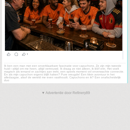
Ik ben een man met een onverklaarbare fascinatie voor capuchons. Ze zijn mijn tweede
huid—altijd om me heen, altijd vertrouwd. Ik draag ze niet alleen, ik lééf erin. Het voelt
magisch als iemand er zachtjes aan trekt, een speels moment vol onverwachte connectie.
En als mijn capuchon ergens blijft haken? Pure vreugde! Een klein avontuur in het
alledaagse, alsof de wereld me even vasthoudt. Capuchons en ik? Een onafscheidelijk
duo
▼ Advertentie door Refinery89