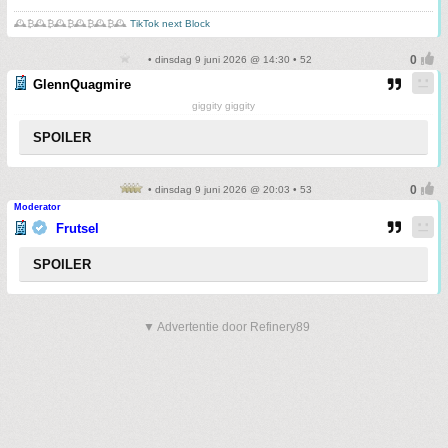
🕰️₿🕰️₿🕰️₿🕰️₿🕰️₿🕰️
TikTok next Block
• dinsdag 9 juni 2026 @ 14:30 • 52
GlennQuagmire
giggity giggity
SPOILER
• dinsdag 9 juni 2026 @ 20:03 • 53
Moderator
Frutsel
SPOILER
▼ Advertentie door Refinery89