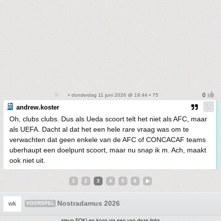
• donderdag 11 juni 2026 @ 19:44 • 75
andrew.koster
Oh, clubs clubs. Dus als Ueda scoort telt het niet als AFC, maar
als UEFA. Dacht al dat het een hele rare vraag was om te
verwachten dat geen enkele van de AFC of CONCACAF teams
uberhaupt een doelpunt scoort, maar nu snap ik m. Ach, maakt
ook niet uit.
1
2
3
4
5
6
Nostradamus 2026
wk
VOORSPEL
steun FOK! en koop via een van deze links