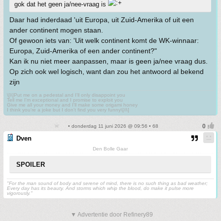
gok dat het geen ja/nee-vraag is
Daar had inderdaad 'uit Europa, uit Zuid-Amerika of uit een
ander continent mogen staan.
Of gewoon iets van: 'Uit welk continent komt de WK-winnaar:
Europa, Zuid-Amerika of een ander continent?"
Kan ik nu niet meer aanpassen, maar is geen ja/nee vraag dus.
Op zich ook wel logisch, want dan zou het antwoord al bekend
zijn
\[i\]Put me on a pedestal and I'll only disappoint you
Tell me I'm exceptional and I promise to exploit you
Give me all your money and I'll make some origami honey
I think you're a joke but I don't find you very funny\[/i\]
• donderdag 11 juni 2026 @ 09:56 • 68
Dven
Den Bolle Gaar
SPOILER
"For the man sound of body and serene of mind, there is no such thing as bad weather;
Every day has its beauty. And storms which whip the blood, do make it pulse more
vigorously."
▼ Advertentie door Refinery89