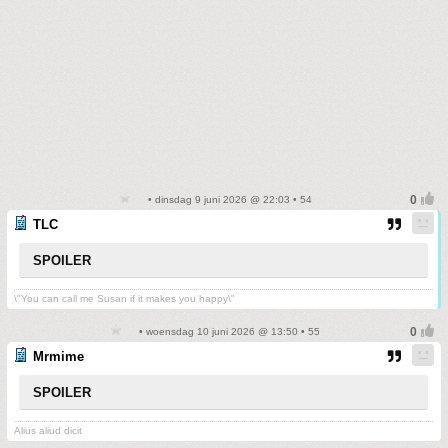
• dinsdag 9 juni 2026 @ 22:03 • 54
TLC
SPOILER
\"You can call me Susan if it makes you happy\"
• woensdag 10 juni 2026 @ 13:50 • 55
Mrmime
SPOILER
Alius aliud dicit