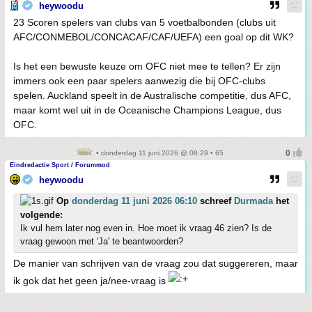
heywoodu
23 Scoren spelers van clubs van 5 voetbalbonden (clubs uit
AFC/CONMEBOL/CONCACAF/CAF/UEFA) een goal op dit WK?
Is het een bewuste keuze om OFC niet mee te tellen? Er zijn
immers ook een paar spelers aanwezig die bij OFC-clubs
spelen. Auckland speelt in de Australische competitie, dus AFC,
maar komt wel uit in de Oceanische Champions League, dus
OFC.
• donderdag 11 juni 2026 @ 08:29 • 65
Eindredactie Sport / Forummod
heywoodu
Op
donderdag 11 juni 2026 06:10
schreef
Durmada
het
volgende:
Ik vul hem later nog even in. Hoe moet ik vraag 46 zien? Is de
vraag gewoon met 'Ja' te beantwoorden?
De manier van schrijven van de vraag zou dat suggereren, maar
ik gok dat het geen ja/nee-vraag is