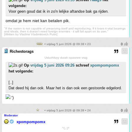
volgende:
Voor geen goud dat ik in zo'n lelijke aftandse bak ga rijden.
omdat je hem niet kan betalen pik.
"If the nation is not capable of preserving itself and reproducing, if it loses it vital bearings
and ideals, then it doesn't need foreign enemies - it will fall apart on its own."
[Written by Vladimir Vladimirovich Putin]
• vrijdag 5 juni 2026 @ 09:38 • 23
Richestorags
Usluzhlivyy durak opasnee vrag
Op
vrijdag 5 juni 2026 09:26
schreef
xpompompomx
het volgende:
[..]
Dat deed hij dan ook. Maar het is dan ook een gestoorde edgelord.
• vrijdag 5 juni 2026 @ 09:39 • 24
Moderator
xpompompomx
^(;,;)^