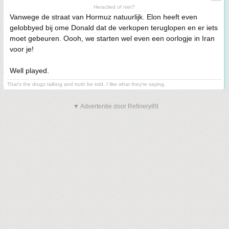
Heraclied of niet?
Vanwege de straat van Hormuz natuurlijk. Elon heeft even
gelobbyed bij ome Donald dat de verkopen teruglopen en er iets
moet gebeuren. Oooh, we starten wel even een oorlogje in Iran
voor je!
Well played.
That's the drugs talking and truth be told, I like what they're saying.
▼ Advertentie door Refinery89