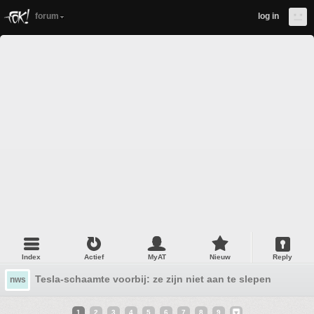
forum
log in
Index
Actief
MyAT
Nieuw
Reply
Tesla-schaamte voorbij: ze zijn niet aan te slepen
nws
1
2
3
4
5
6
7
8
9