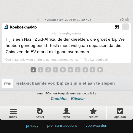
• vrijdag 5 juni 2026 @ 09:39 • 25
Koekoekmakto
mighty, mighty warrior
Hij is een Nazi. Zuid-Afrika, de denkbeelden, die groet erbij. We
hebben genoeg beeld. Tesla moet wel gaan oppassen dat die
Chinezen de EV markt niet gaan overnemen.
"Doe maar gek, want er zijn al genoeg gewone mensen" - Ted Langenbach
1
2
3
4
5
6
7
8
9
Tesla-schaamte voorbij: ze zijn niet aan te slepen
nws
steun FOK! en koop via een van deze links
Coolblue
Bitvavo
Index
Actief
MyAT
Nieuw
Opslaan
privacy
•
premium account
•
voorwaarden