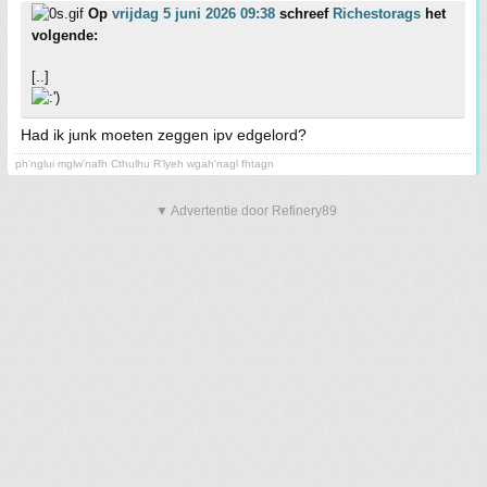
Op
vrijdag 5 juni 2026 09:38
schreef
Richestorags
het
volgende:
[..]
Had ik junk moeten zeggen ipv edgelord?
ph'nglui mglw'nafh Cthulhu R'lyeh wgah'nagl fhtagn
▼ Advertentie door Refinery89