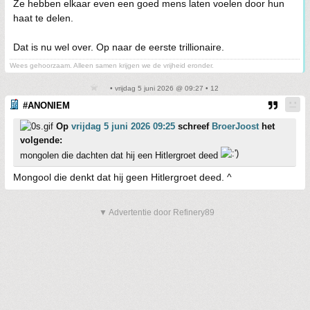
Ze hebben elkaar even een goed mens laten voelen door hun
haat te delen.
Dat is nu wel over. Op naar de eerste trillionaire.
Wees gehoorzaam. Alleen samen krijgen we de vrijheid eronder.
• vrijdag 5 juni 2026 @ 09:27 • 12
#ANONIEM
Op
vrijdag 5 juni 2026 09:25
schreef
BroerJoost
het
volgende:
mongolen die dachten dat hij een Hitlergroet deed
Mongool die denkt dat hij geen Hitlergroet deed. ^
▼ Advertentie door Refinery89