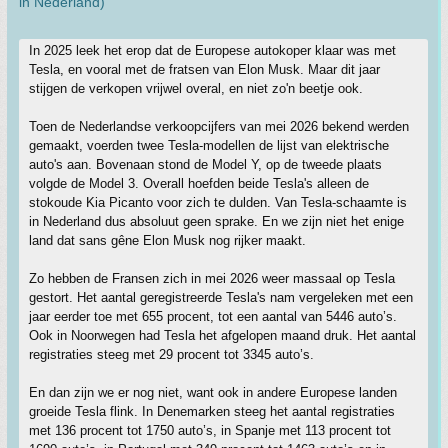
in Nederland)
In 2025 leek het erop dat de Europese autokoper klaar was met
Tesla, en vooral met de fratsen van Elon Musk. Maar dit jaar
stijgen de verkopen vrijwel overal, en niet zo'n beetje ook.
Toen de Nederlandse verkoopcijfers van mei 2026 bekend werden
gemaakt, voerden twee Tesla-modellen de lijst van elektrische
auto's aan. Bovenaan stond de Model Y, op de tweede plaats
volgde de Model 3. Overall hoefden beide Tesla's alleen de
stokoude Kia Picanto voor zich te dulden. Van Tesla-schaamte is
in Nederland dus absoluut geen sprake. En we zijn niet het enige
land dat sans gêne Elon Musk nog rijker maakt.
Zo hebben de Fransen zich in mei 2026 weer massaal op Tesla
gestort. Het aantal geregistreerde Tesla's nam vergeleken met een
jaar eerder toe met 655 procent, tot een aantal van 5446 auto’s.
Ook in Noorwegen had Tesla het afgelopen maand druk. Het aantal
registraties steeg met 29 procent tot 3345 auto’s.
En dan zijn we er nog niet, want ook in andere Europese landen
groeide Tesla flink. In Denemarken steeg het aantal registraties
met 136 procent tot 1750 auto’s, in Spanje met 113 procent tot