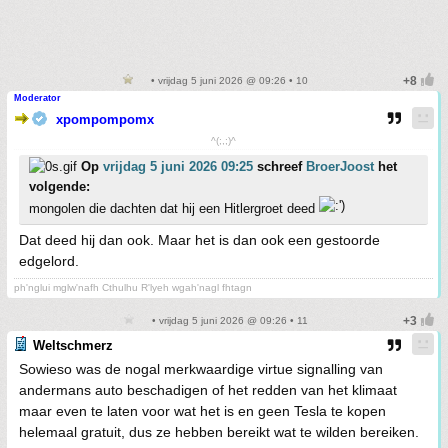
• vrijdag 5 juni 2026 @ 09:26 • 10
Moderator
xpompompomx
^(;,;)^
Op
vrijdag 5 juni 2026 09:25
schreef
BroerJoost
het
volgende:
mongolen die dachten dat hij een Hitlergroet deed
Dat deed hij dan ook. Maar het is dan ook een gestoorde
edgelord.
ph'nglui mglw'nafh Cthulhu R'lyeh wgah'nagl fhtagn
• vrijdag 5 juni 2026 @ 09:26 • 11
Weltschmerz
Sowieso was de nogal merkwaardige virtue signalling van
andermans auto beschadigen of het redden van het klimaat
maar even te laten voor wat het is en geen Tesla te kopen
helemaal gratuit, dus ze hebben bereikt wat te wilden bereiken.