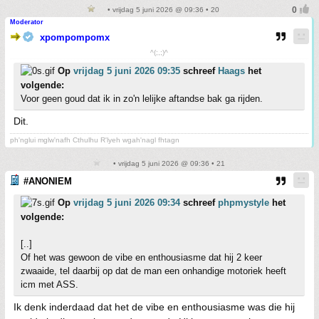
• vrijdag 5 juni 2026 @ 09:36 • 20
Moderator
xpompompomx
^(;,;)^
Op
vrijdag 5 juni 2026 09:35
schreef
Haags
het
volgende:
Voor geen goud dat ik in zo'n lelijke aftandse bak ga rijden.
Dit.
ph'nglui mglw'nafh Cthulhu R'lyeh wgah'nagl fhtagn
• vrijdag 5 juni 2026 @ 09:36 • 21
#ANONIEM
Op
vrijdag 5 juni 2026 09:34
schreef
phpmystyle
het
volgende:
[..]
Of het was gewoon de vibe en enthousiasme dat hij 2 keer
zwaaide, tel daarbij op dat de man een onhandige motoriek heeft
icm met ASS.
Ik denk inderdaad dat het de vibe en enthousiasme was die hij