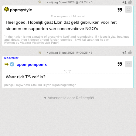
• vrijdag 5 juni 2026 @ 09:24 • 5
phpmystyle
The emperor of Moscow!
Heel goed. Hopelijk gaat Elon dat geld gebruiken voor het
steunen en supporten van conservatieve NGO's.
"If the nation is not capable of preserving itself and reproducing, if it loses it vital bearings
and ideals, then it doesn't need foreign enemies - it will fall apart on its own."
[Written by Vladimir Vladimirovich Putin]
• vrijdag 5 juni 2026 @ 09:25 • 6
Moderator
xpompompomx
^(;,;)^
Waar rijdt TS zelf in?
ph'nglui mglw'nafh Cthulhu R'lyeh wgah'nagl fhtagn
▼ Advertentie door Refinery89