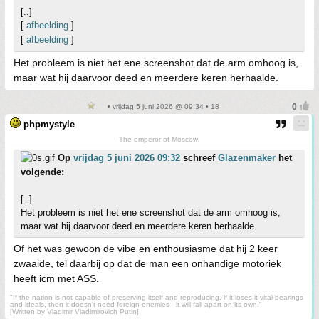
[..]
[
afbeelding
]
[
afbeelding
]
Het probleem is niet het ene screenshot dat de arm omhoog is,
maar wat hij daarvoor deed en meerdere keren herhaalde.
• vrijdag 5 juni 2026 @ 09:34 • 18
phpmystyle
The emperor of Moscow!
Op
vrijdag 5 juni 2026 09:32
schreef
Glazenmaker
het
volgende:
[..]
Het probleem is niet het ene screenshot dat de arm omhoog is,
maar wat hij daarvoor deed en meerdere keren herhaalde.
Of het was gewoon de vibe en enthousiasme dat hij 2 keer
zwaaide, tel daarbij op dat de man een onhandige motoriek
heeft icm met ASS.
"If the nation is not capable of preserving itself and reproducing, if it loses it vital bearings
and ideals, then it doesn't need foreign enemies - it will fall apart on its own."
[Written by Vladimir Vladimirovich Putin]