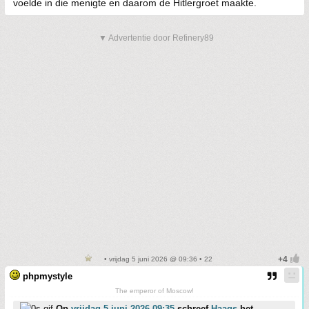
voelde in die menigte en daarom de Hitlergroet maakte.
▼ Advertentie door Refinery89
• vrijdag 5 juni 2026 @ 09:36 • 22
phpmystyle
The emperor of Moscow!
Op
vrijdag 5 juni 2026 09:35
schreef
Haags
het