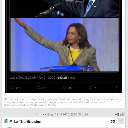
"If the nation is not capable of preserving itself and reproducing, if it loses it vital bearings
and ideals, then it doesn't need foreign enemies - it will fall apart on its own."
[Written by Vladimir Vladimirovich Putin]
• vrijdag 5 juni 2026 @ 09:30 • 14
Mike-The-Situation