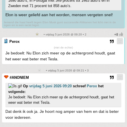
1690 auto’s, in Portugal met 349 procent tot 1463 auto’s en in
Zweden met 71 procent tot 858 auto’s.
Elon is weer geliefd aan het worden, mensen vergeten snel!
Iemand die haat heeft tegen Elon Musk gunt succesvolle Afrikanen het licht niet in de
ogen en is een racist bigot.
• vrijdag 5 juni 2026 @ 09:20 • 2
Perox
(niet de echte)
Je bedoelt: Nu Elon zich meer op de achtergrond houdt, gaat
het weer wat beter met Tesla.
• vrijdag 5 juni 2026 @ 09:21 • 3
#ANONIEM
Op
vrijdag 5 juni 2026 09:20
schreef
Perox
het
volgende:
Je bedoelt: Nu Elon zich meer op de achtergrond houdt, gaat het
weer wat beter met Tesla.
Dat denk ik ook ja. Je hoort nog amper van hem en dat is beter
voor iedereen.