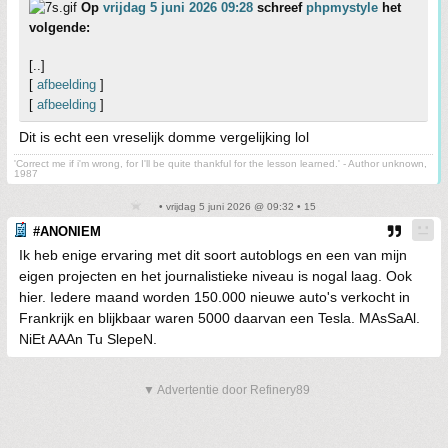
Op
vrijdag 5 juni 2026 09:28
schreef
phpmystyle
het
volgende:
[..]
[
afbeelding
]
[
afbeelding
]
Dit is echt een vreselijk domme vergelijking lol
'Correct me if i'm wrong, for I'll be quite thankful for the lesson learned.' - Author unknown,
1987
• vrijdag 5 juni 2026 @ 09:32 • 15
#ANONIEM
Ik heb enige ervaring met dit soort autoblogs en een van mijn
eigen projecten en het journalistieke niveau is nogal laag. Ook
hier. Iedere maand worden 150.000 nieuwe auto's verkocht in
Frankrijk en blijkbaar waren 5000 daarvan een Tesla. MAsSaAl.
NiEt AAAn Tu SlepeN.
▼ Advertentie door Refinery89