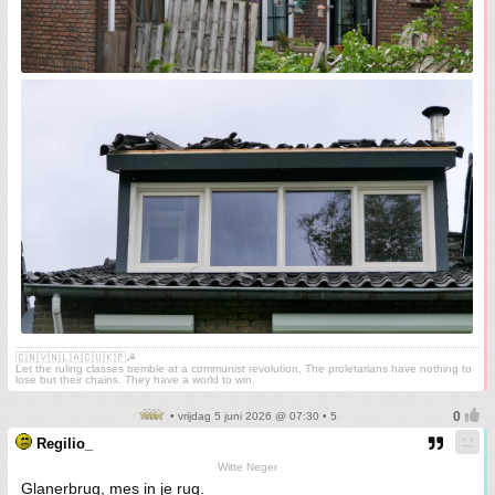
🇨🇳🇻🇳🇱🇦🇨🇺🇰🇵☭
Let the ruling classes tremble at a communist revolution. The proletarians have nothing to
lose but their chains. They have a world to win.
• vrijdag 5 juni 2026 @ 07:30 • 5
Regilio_
Witte Neger
Glanerbrug, mes in je rug.