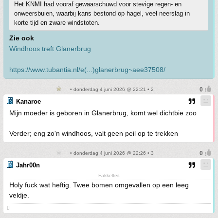
Het KNMI had vooraf gewaarschuwd voor stevige regen- en
onweersbuien, waarbij kans bestond op hagel, veel neerslag in
korte tijd en zware windstoten.
Zie ook
Windhoos treft Glanerbrug
https://www.tubantia.nl/e(...)glanerbrug~aee37508/
• donderdag 4 juni 2026 @ 22:21 • 2
Kanaroe
Mijn moeder is geboren in Glanerbrug, komt wel dichtbie zoo
Verder; eng zo'n windhoos, valt geen peil op te trekken
• donderdag 4 juni 2026 @ 22:26 • 3
Jahr00n
Fakkelteit
Holy fuck wat heftig. Twee bomen omgevallen op een leeg
veldje.
