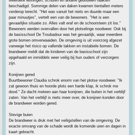
Meerdere woningen, schuren en andere gebouwen raakten
beschadigd. Sommige delen van daken kwamen tientallen meters
verderop terecht. "Het was vanuit het niets en duurde maar een
paar minuutjes", vertelt een van de bewoners. "Het is een
gevaarlijke situatie zo. Alles valt eraf en de schoorsteen zit los."
Bewoners werden overvallen door het plotselinge noodweer. Ook bij
de basisschool De Troubadour was het gevaarlijk, waar meerdere
grote bomen omverwaaiden. De omgeving is uit voorzorg afgezet
vanwege het risico op vallende takken en instabiele bomen. De
brandweer meldt dat de kinderen van de basisschool zijn
opgehaald en inmiddels weer veilig bij hun ouders of verzorgers
zijn.
Konijnen gered
Buurtbewoner Claudia schrok enorm van het plotse noodweer. "Ik
zat gewoon thuis en hoorde plots een harde klap, ik schrok me
dood." Ze dacht meteen aan haar konijnen, die buiten in het verblijf
zaten. Van het verblijf is niets meer over, de konijnen konden door
de brandweer worden gered.
Stevige buien
De brandweer is druk met het veiligstellen van de omgeving. De
exacte omvang van de schade wordt de komende uren en dagen in
kaart gebracht.