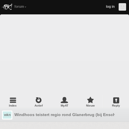
forum
log in
Index
Actief
MyAT
Nieuw
Reply
Windhoos teistert regio rond Glanerbrug (bij Enschede)
wkn