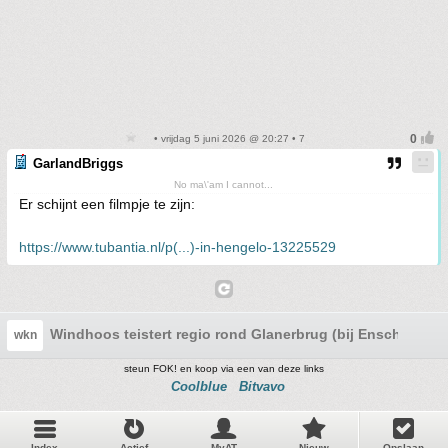
• vrijdag 5 juni 2026 @ 20:27 • 7
GarlandBriggs
No ma\'am I cannot...
Er schijnt een filmpje te zijn:
https://www.tubantia.nl/p(...)-in-hengelo-13225529
Windhoos teistert regio rond Glanerbrug (bij Enschede)
wkn
steun FOK! en koop via een van deze links
Coolblue
Bitvavo
Index
Actief
MyAT
Nieuw
Opslaan