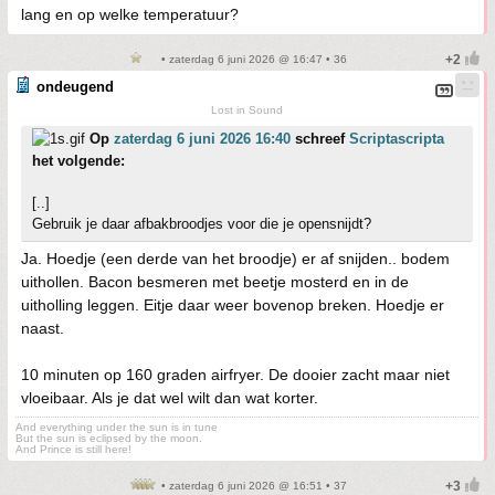
lang en op welke temperatuur?
• zaterdag 6 juni 2026 @ 16:47 • 36
ondeugend
Lost in Sound
Op
zaterdag 6 juni 2026 16:40
schreef
Scriptascripta
het volgende:
[..]
Gebruik je daar afbakbroodjes voor die je opensnijdt?
Ja. Hoedje (een derde van het broodje) er af snijden.. bodem
uithollen. Bacon besmeren met beetje mosterd en in de
uitholling leggen. Eitje daar weer bovenop breken. Hoedje er
naast.
10 minuten op 160 graden airfryer. De dooier zacht maar niet
vloeibaar. Als je dat wel wilt dan wat korter.
And everything under the sun is in tune
But the sun is eclipsed by the moon.
And Prince is still here!
• zaterdag 6 juni 2026 @ 16:51 • 37