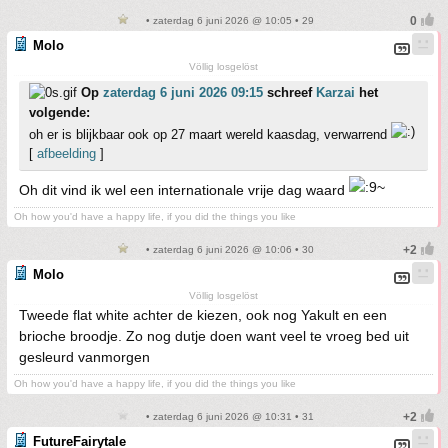
• zaterdag 6 juni 2026 @ 10:05 • 29
Molo
Völlig losgelöst
Op
zaterdag 6 juni 2026 09:15
schreef
Karzai
het
volgende:
oh er is blijkbaar ook op 27 maart wereld kaasdag, verwarrend
[
afbeelding
]
Oh dit vind ik wel een internationale vrije dag waard
Oh how you'd have a happy life, if you did the things you like
• zaterdag 6 juni 2026 @ 10:06 • 30
Molo
Völlig losgelöst
Tweede flat white achter de kiezen, ook nog Yakult en een
brioche broodje. Zo nog dutje doen want veel te vroeg bed uit
gesleurd vanmorgen
Oh how you'd have a happy life, if you did the things you like
• zaterdag 6 juni 2026 @ 10:31 • 31
FutureFairytale