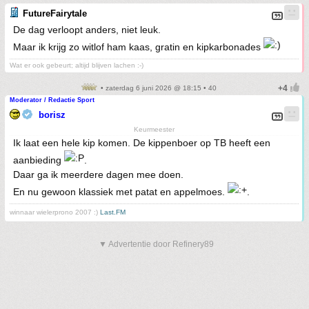
FutureFairytale
De dag verloopt anders, niet leuk.
Maar ik krijg zo witlof ham kaas, gratin en kipkarbonades
Wat er ook gebeurt; altijd blijven lachen :-)
• zaterdag 6 juni 2026 @ 18:15 • 40
Moderator / Redactie Sport
borisz
Keurmeester
Ik laat een hele kip komen. De kippenboer op TB heeft een
aanbieding
.
Daar ga ik meerdere dagen mee doen.
En nu gewoon klassiek met patat en appelmoes.
.
winnaar wielerprono 2007 :)
Last.FM
▼ Advertentie door Refinery89