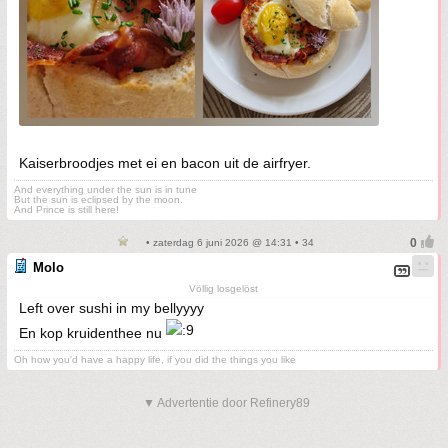
Kaiserbroodjes met ei en bacon uit de airfryer.
And everything under the sun is in tune
But the sun is eclipsed by the moon.
And Prince is still here!
• zaterdag 6 juni 2026 @ 14:31 • 34
Molo
Völlig losgelöst
Left over sushi in my bellyyyy
En kop kruidenthee nu
Oh how you'd have a happy life, if you did the things you like
▼ Advertentie door Refinery89