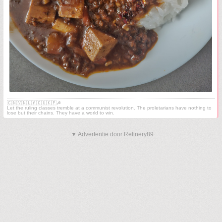
🇨🇳🇻🇳🇱🇦🇨🇺🇰🇵☭
Let the ruling classes tremble at a communist revolution. The proletarians have nothing to
lose but their chains. They have a world to win.
▼ Advertentie door Refinery89