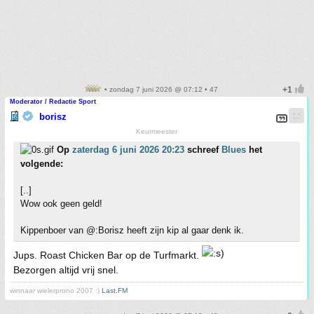
• zondag 7 juni 2026 @ 07:12 • 47
Moderator / Redactie Sport
borisz
Keurmeester
Op
zaterdag 6 juni 2026 20:23
schreef
Blues
het
volgende:
[..]
Wow ook geen geld!
Kippenboer van @:Borisz heeft zijn kip al gaar denk ik.
Jups. Roast Chicken Bar op de Turfmarkt.
Bezorgen altijd vrij snel.
winnaar wielerprono 2007 :)
Last.FM