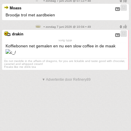
• zondag 7 juni 2026 @ 07:13 • 48
Moass
Broodje trol met aardbeien
• zondag 7 juni 2026 @ 10:04 • 49
drakin
vurig typje
Koffiebonen net gemalen en nu een slow coffee in de maak
Do not meddle in the affairs of dragons, for you are lickable and taste good with chocolat,
caramel and whipped cream!
Freaks like me drink tea
▼ Advertentie door Refinery89