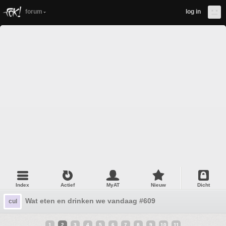
forum
log in
Index
Actief
MyAT
Nieuw
Dicht
Wat eten en drinken we vandaag #609
cul
1
2
3
4
5
6
7
8
9
10
11