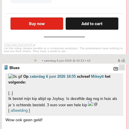
🇨🇳🇻🇳🇱🇦🇨🇺🇰🇵☭
Let the ruling classes tremble at a communist revolution. The proletarians have nothing to
lose but their chains. They have a world to win.
• zaterdag 6 juni 2026 @ 20:23 • 43
Blues
Op
zaterdag 6 juni 2026 18:55
schreef
Mikeytt
het
volgende:
[..]
Ik bestel mijn kip altijd op Joybuy. Is dezelfde dag nog in huis als
je 's ochtends besteld. 3 euro voor een hele kip
[
afbeelding
]
Wow ook geen geld!