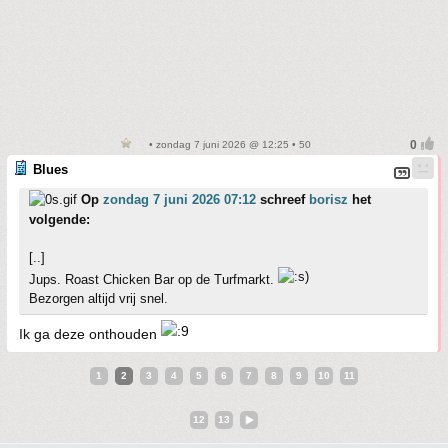
• zondag 7 juni 2026 @ 12:25 • 50
Blues
Op
zondag 7 juni 2026 07:12
schreef
borisz
het
volgende:
[..]
Jups. Roast Chicken Bar op de Turfmarkt.
Bezorgen altijd vrij snel.
Ik ga deze onthouden
1
2
3
4
5
6
7
8
9
10
11
12
13