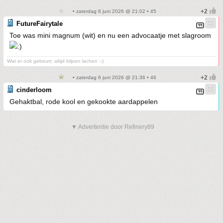
• zaterdag 6 juni 2026 @ 21:02 • 45
FutureFairytale
Toe was mini magnum (wit) en nu een advocaatje met slagroom
Wat er ook gebeurt; altijd blijven lachen :-)
• zaterdag 6 juni 2026 @ 21:36 • 46
cinderloom
Gehaktbal, rode kool en gekookte aardappelen
▼ Advertentie door Refinery89