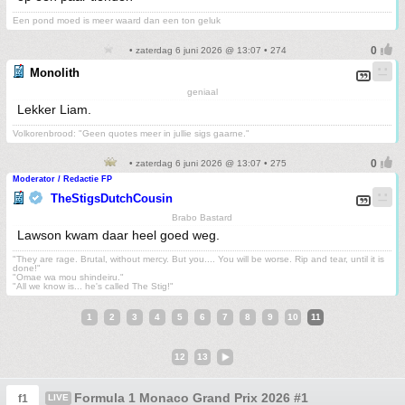
Een pond moed is meer waard dan een ton geluk
• zaterdag 6 juni 2026 @ 13:07 • 274
Monolith
geniaal
Lekker Liam.
Volkorenbrood: "Geen quotes meer in jullie sigs gaarne."
• zaterdag 6 juni 2026 @ 13:07 • 275
Moderator / Redactie FP
TheStigsDutchCousin
Brabo Bastard
Lawson kwam daar heel goed weg.
"They are rage. Brutal, without mercy. But you.... You will be worse. Rip and tear, until it is
done!"
"Omae wa mou shindeiru."
"All we know is... he's called The Stig!"
1
2
3
4
5
6
7
8
9
10
11
12
13
Formula 1 Monaco Grand Prix 2026 #1
f1
LIVE