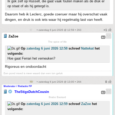
Ik gok zelf op Russell, die gaat vaak fouten maken als de druk er
op staat of als hij getergd is.
Daarom heb ik Leclerc, goede coeruer maar hij overschat vaak
dingen, en druk is ook iets waar hij regelmatig last van heeft.
• zaterdag 6 juni 2026 @ 12:59 • 263
ZaZoe
The spice of life
Op
zaterdag 6 juni 2026 12:58
schreef
Nattekat
het
volgende:
Hoe gaat Ferrari het verneuken?
Rigoreus en ondoordacht
Een pond moed is meer waard dan een ton geluk
• zaterdag 6 juni 2026 @ 13:00 • 264
Moderator / Redactie FP
TheStigsDutchCousin
Brabo Bastard
Op
zaterdag 6 juni 2026 12:59
schreef
ZaZoe
het
volgende: