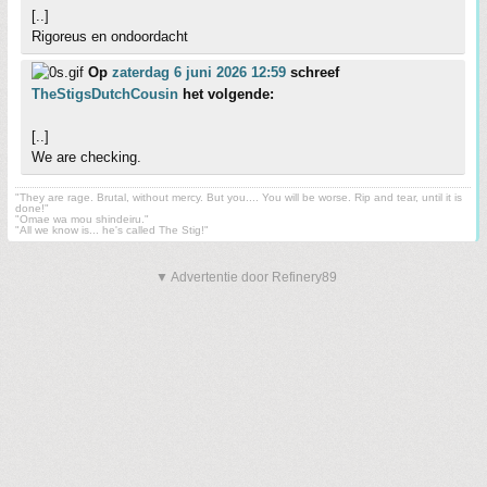
[..]
Rigoreus en ondoordacht
Op
zaterdag 6 juni 2026 12:59
schreef
TheStigsDutchCousin
het volgende:
[..]
We are checking.
"They are rage. Brutal, without mercy. But you.... You will be worse. Rip and tear, until it is
done!"
"Omae wa mou shindeiru."
"All we know is... he's called The Stig!"
▼ Advertentie door Refinery89