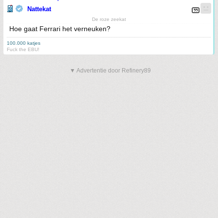
Nattekat
De roze zeekat
Hoe gaat Ferrari het verneuken?
100.000 katjes
Fuck the EBU!
▼ Advertentie door Refinery89