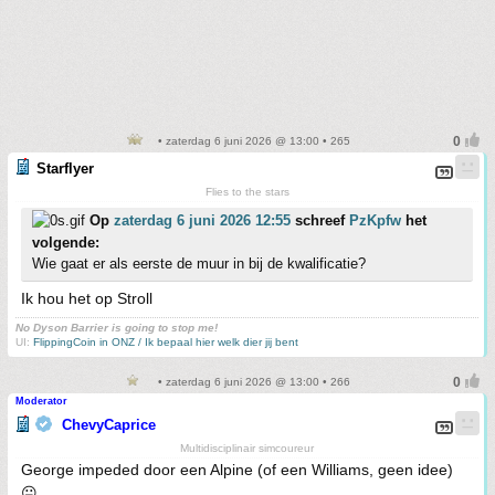
• zaterdag 6 juni 2026 @ 13:00 • 265
Starflyer
Flies to the stars
Op
zaterdag 6 juni 2026 12:55
schreef
PzKpfw
het
volgende:
Wie gaat er als eerste de muur in bij de kwalificatie?
Ik hou het op Stroll
No Dyson Barrier is going to stop me!
UI:
FlippingCoin in ONZ / Ik bepaal hier welk dier jij bent
• zaterdag 6 juni 2026 @ 13:00 • 266
Moderator
ChevyCaprice
Multidisciplinair simcoureur
George impeded door een Alpine (of een Williams, geen idee)
😐