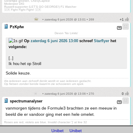
Gerieflijke groeten, ChevyCaprice
Moderator DIG
Russell-supporter (LET'S GO GEORGE!) F1 Watcher
🇺🇦 Fight Fight Fight! 🇺🇦
• zaterdag 6 juni 2026 @ 13:01 • 269
PzKpfw
Devon 'No Limits'
Op
zaterdag 6 juni 2026 13:00
schreef
Starflyer
het
volgende:
[..]
Ik hou het op Stroll
Solide keuze.
Als iedereen aan zichzelf denkt wordt er aan iedereen gedacht.
Op fietsen zonder bende kwam'm zie schooieren um spek
• zaterdag 6 juni 2026 @ 13:06 • 270
spectrumanalyser
vanmorgen tijdens de Formule3 brachten ze een meeuw in
beeld die er vandoor ging met een hele omelet.
Roses are red, violets are blue. Invalid character '}' at line 32
Unibet
Unibet