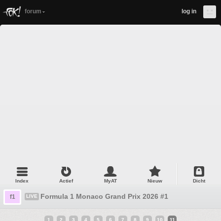
forum
log in
Index
Actief
MyAT
Nieuw
Dicht
Formula 1 Monaco Grand Prix 2026 #1
f1
LIVE
1
2
3
4
5
6
7
8
9
10
11