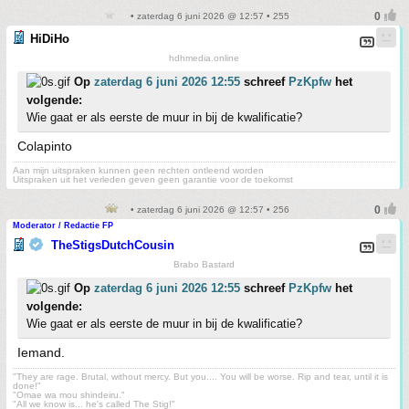
• zaterdag 6 juni 2026 @ 12:57 • 255
HiDiHo
hdhmedia.online
Op
zaterdag 6 juni 2026 12:55
schreef
PzKpfw
het
volgende:
Wie gaat er als eerste de muur in bij de kwalificatie?
Colapinto
Aan mijn uitspraken kunnen geen rechten ontleend worden
Uitspraken uit het verleden geven geen garantie voor de toekomst
• zaterdag 6 juni 2026 @ 12:57 • 256
Moderator / Redactie FP
TheStigsDutchCousin
Brabo Bastard
Op
zaterdag 6 juni 2026 12:55
schreef
PzKpfw
het
volgende:
Wie gaat er als eerste de muur in bij de kwalificatie?
Iemand.
"They are rage. Brutal, without mercy. But you.... You will be worse. Rip and tear, until it is
done!"
"Omae wa mou shindeiru."
"All we know is... he's called The Stig!"