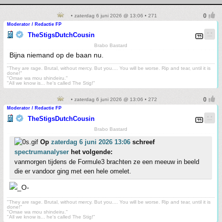
• zaterdag 6 juni 2026 @ 13:06 • 271
Moderator / Redactie FP
TheStigsDutchCousin
Brabo Bastard
Bijna niemand op de baan nu.
"They are rage. Brutal, without mercy. But you.... You will be worse. Rip and tear, until it is
done!"
"Omae wa mou shindeiru."
"All we know is... he's called The Stig!"
• zaterdag 6 juni 2026 @ 13:06 • 272
Moderator / Redactie FP
TheStigsDutchCousin
Brabo Bastard
Op
zaterdag 6 juni 2026 13:06
schreef
spectrumanalyser
het volgende:
vanmorgen tijdens de Formule3 brachten ze een meeuw in beeld
die er vandoor ging met een hele omelet.
"They are rage. Brutal, without mercy. But you.... You will be worse. Rip and tear, until it is
done!"
"Omae wa mou shindeiru."
"All we know is... he's called The Stig!"