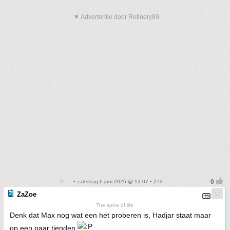
▼ Advertentie door Refinery89
• zaterdag 6 juni 2026 @ 13:07 • 273
ZaZoe
The spice of life
Denk dat Max nog wat een het proberen is, Hadjar staat maar
op een paar tienden