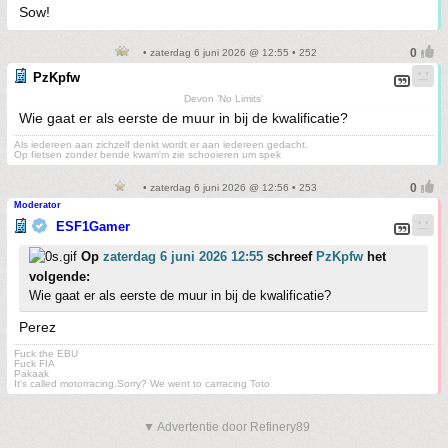
Sow!
• zaterdag 6 juni 2026 @ 12:55 • 252
PzKpfw
Devon 'No Limits'
Wie gaat er als eerste de muur in bij de kwalificatie?
Als iedereen aan zichzelf denkt wordt er aan iedereen gedacht.
Op fietsen zonder bende kwam'm zie schooieren um spek
• zaterdag 6 juni 2026 @ 12:56 • 253
Moderator
ESF1Gamer
Op
zaterdag 6 juni 2026 12:55
schreef
PzKpfw
het
volgende:
Wie gaat er als eerste de muur in bij de kwalificatie?
Perez
Fuck the EBU
Fuck FIA
Pakaak
It's called motorracing.Sorry? We went to carracing Toto
▼ Advertentie door Refinery89