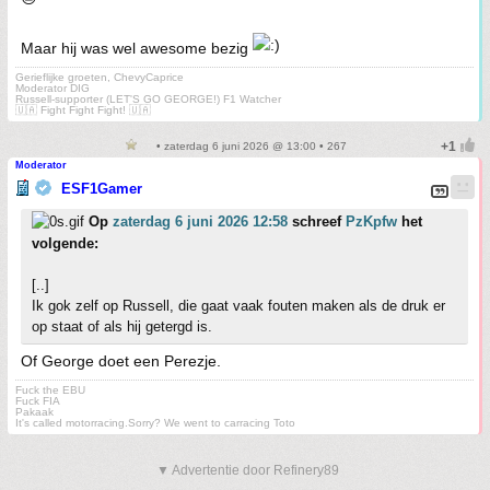
Maar hij was wel awesome bezig
Gerieflijke groeten, ChevyCaprice
Moderator DIG
Russell-supporter (LET'S GO GEORGE!) F1 Watcher
🇺🇦 Fight Fight Fight! 🇺🇦
• zaterdag 6 juni 2026 @ 13:00 • 267
Moderator
ESF1Gamer
Op
zaterdag 6 juni 2026 12:58
schreef
PzKpfw
het
volgende:
[..]
Ik gok zelf op Russell, die gaat vaak fouten maken als de druk er
op staat of als hij getergd is.
Of George doet een Perezje.
Fuck the EBU
Fuck FIA
Pakaak
It's called motorracing.Sorry? We went to carracing Toto
▼ Advertentie door Refinery89