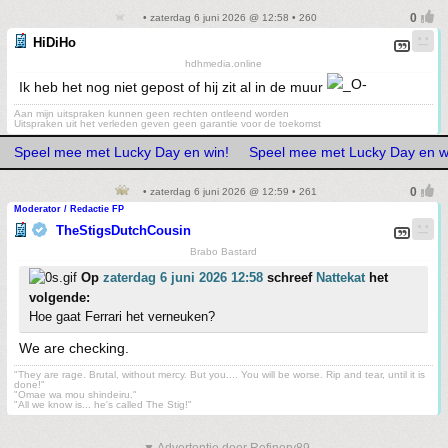
• zaterdag 6 juni 2026 @ 12:58 • 260
HiDiHo
hdhmedia.online
Ik heb het nog niet gepost of hij zit al in de muur
Aan mijn uitspraken kunnen geen rechten ontleend worden
Uitspraken uit het verleden geven geen garantie voor de toekomst
Speel mee met Lucky Day en win!
Speel mee met Lucky Day en w
• zaterdag 6 juni 2026 @ 12:59 • 261
Moderator / Redactie FP
TheStigsDutchCousin
Brabo Bastard
Op
zaterdag 6 juni 2026 12:58
schreef
Nattekat
het
volgende:
Hoe gaat Ferrari het verneuken?
We are checking.
"They are rage. Brutal, without mercy. But you.... You will be worse. Rip and tear, until it is
done!"
"Omae wa mou shindeiru."
"All we know is... he's called The Stig!"