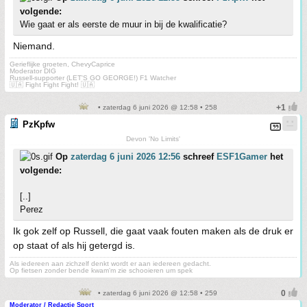
volgende:
Wie gaat er als eerste de muur in bij de kwalificatie?
Niemand.
Gerieflijke groeten, ChevyCaprice
Moderator DIG
Russell-supporter (LET'S GO GEORGE!) F1 Watcher
🇺🇦 Fight Fight Fight! 🇺🇦
• zaterdag 6 juni 2026 @ 12:58 • 258
PzKpfw
Devon 'No Limits'
Op
zaterdag 6 juni 2026 12:56
schreef
ESF1Gamer
het
volgende:
[..]
Perez
Ik gok zelf op Russell, die gaat vaak fouten maken als de druk er
op staat of als hij getergd is.
Als iedereen aan zichzelf denkt wordt er aan iedereen gedacht.
Op fietsen zonder bende kwam'm zie schooieren um spek
• zaterdag 6 juni 2026 @ 12:58 • 259
Moderator / Redactie Sport