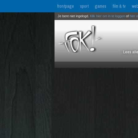
frontpage
sport
games
film & tv
web
Je bent niet ingelogd.
Klik hier om in te loggen
of
hier 
Lees all