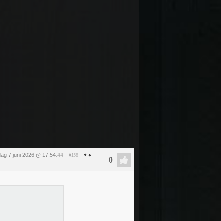
ag 7 juni 2026 @ 17:54
:44
#158