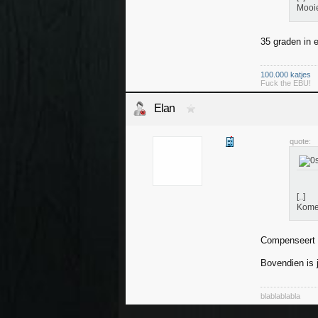
Mooie
35 graden in e
100.000 katjes
Fuck the EBU!
Elan
quote:
[..]
Komen
Compenseert m
Bovendien is j
blablablabla