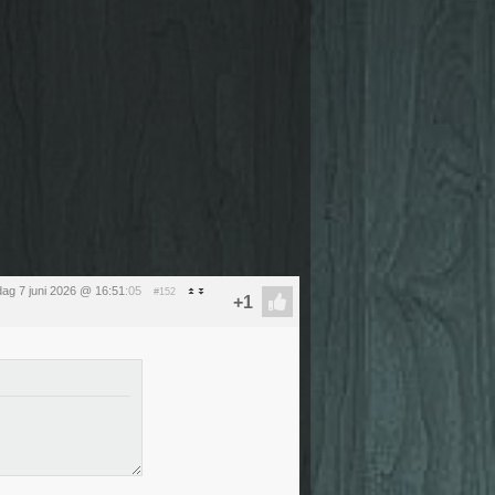
ag 7 juni 2026 @ 16:51
:05
#152