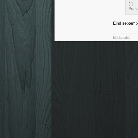
[..]
Perfe
Eind septembe
blablablabla