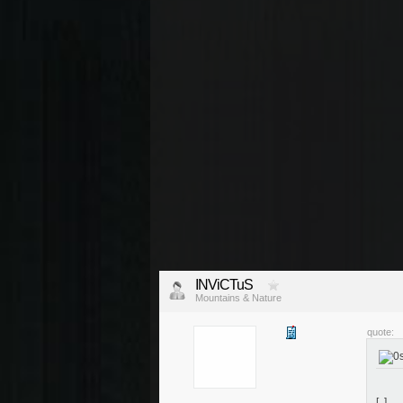
INViCTuS
Mountains & Nature
quote:
[..]