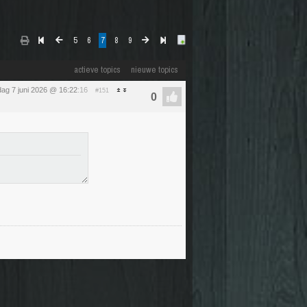
5
6
7
8
9
actieve topics
nieuwe topics
ag 7 juni 2026 @ 16:22
:16
#151