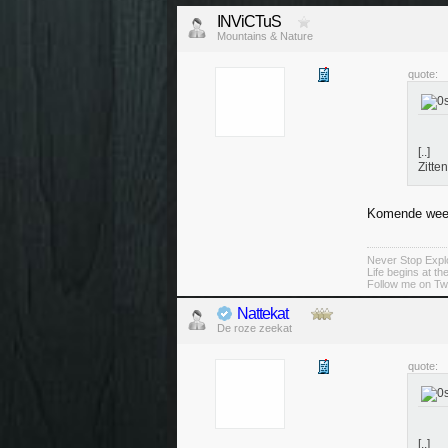
INViCTuS
Mountains & Nature
quote:
[..]
Zitte
Komende week
Never Stop Explo
Life begins at t
Follow me on Twi
Nattekat
De roze zeekat
quote:
[..]