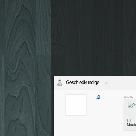
Geschiedkundige
quote:
[..]
Mooie