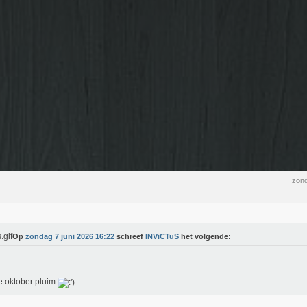
zond
Op
zondag 7 juni 2026 16:22
schreef
INViCTuS
het volgende:
 oktober pluim