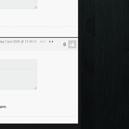
ag 7 juni 2026 @ 17:44
:05
#157
warm.