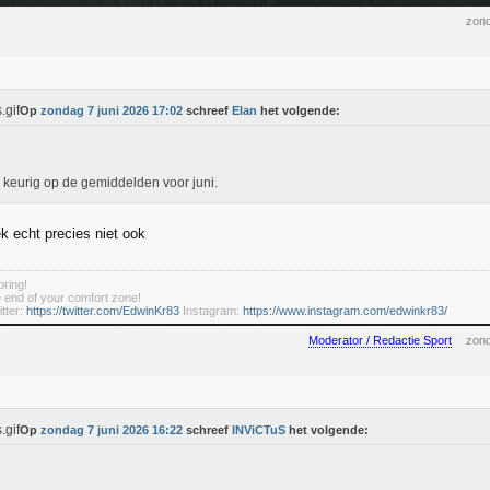
zond
Op
zondag 7 juni 2026 17:02
schreef
Elan
het volgende:
n keurig op de gemiddelden voor juni.
 echt precies niet ook
ring!
he end of your comfort zone!
tter:
https://twitter.com/EdwinKr83
Instagram:
https://www.instagram.com/edwinkr83/
Moderator / Redactie Sport
zond
Op
zondag 7 juni 2026 16:22
schreef
INViCTuS
het volgende: