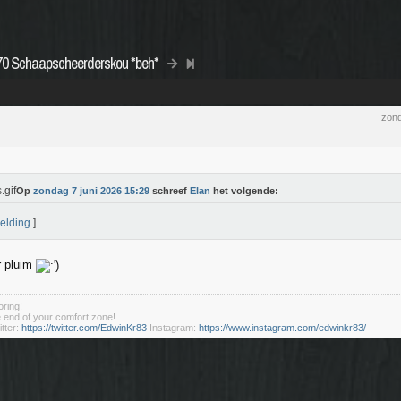
470 Schaapscheerderskou *beh*
zond
Op
zondag 7 juni 2026 15:29
schreef
Elan
het volgende:
elding
]
r pluim
ring!
he end of your comfort zone!
tter:
https://twitter.com/EdwinKr83
Instagram:
https://www.instagram.com/edwinkr83/