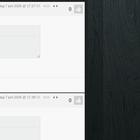
ag 7 juni 2026 @ 17:27
:58
#155
ag 7 juni 2026 @ 17:39
:29
#156