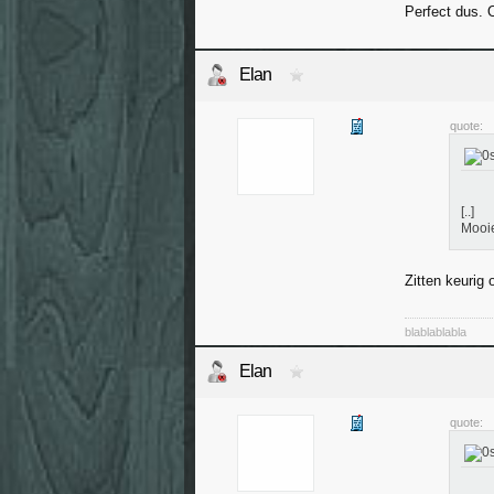
Perfect dus.
Elan
quote:
[..]
Mooie
Zitten keurig 
blablablabla
Elan
quote: