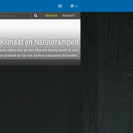
doneren
inbreuk?
Klimaat en Natuurrampen
anen uitbarsten en hoe Moeder Aarde beeft bij een
e planeet en tal van andere natuurverschijnselen.