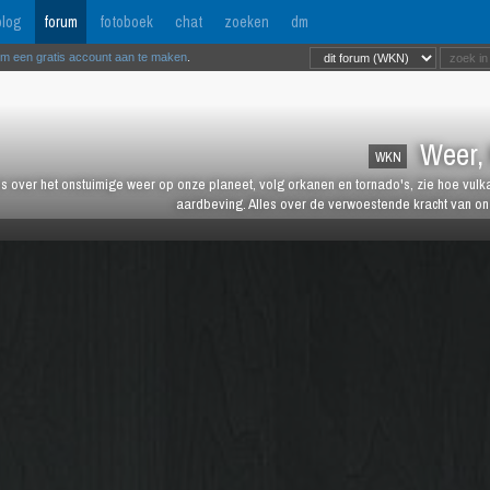
log
forum
fotoboek
chat
zoeken
dm
om een gratis account aan te maken
.
Weer, 
WKN
es over het onstuimige weer op onze planeet, volg orkanen en tornado's, zie hoe vulk
aardbeving. Alles over de verwoestende kracht van onz