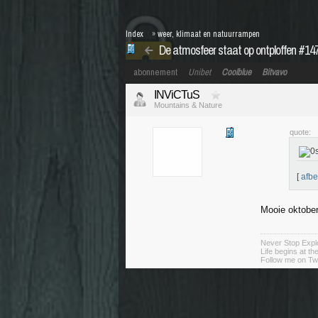
Index
»
weer, klimaat en natuurrampen
De atmosfeer staat op ontploffen #1
abonnement
Unibet
Coolblue
Bitvavo
INViCTuS
Mountains & Nature
quote:
[
afbe
Mooie oktobe
Never Stop Explo
Life begins at t
Follow me on Twi