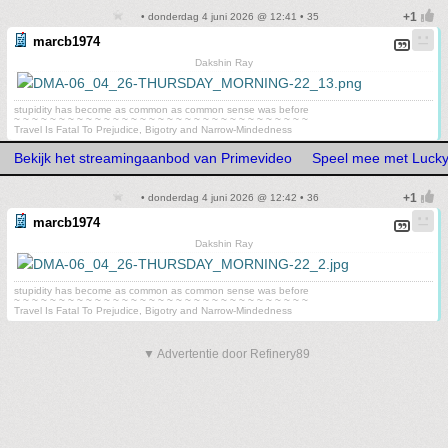
• donderdag 4 juni 2026 @ 12:41 • 35
marcb1974
Dakshin Ray
stupidity has become as common as common sense was before
~ ~ ~ ~ ~ ~ ~ ~ ~ ~ ~ ~ ~ ~ ~ ~ ~ ~ ~ ~ ~ ~ ~ ~ ~ ~ ~ ~ ~ ~ ~ ~ ~
Travel Is Fatal To Prejudice, Bigotry and Narrow-Mindedness
Bekijk het streamingaanbod van Primevideo
Speel mee met Lucky
• donderdag 4 juni 2026 @ 12:42 • 36
marcb1974
Dakshin Ray
stupidity has become as common as common sense was before
~ ~ ~ ~ ~ ~ ~ ~ ~ ~ ~ ~ ~ ~ ~ ~ ~ ~ ~ ~ ~ ~ ~ ~ ~ ~ ~ ~ ~ ~ ~ ~ ~
Travel Is Fatal To Prejudice, Bigotry and Narrow-Mindedness
▼ Advertentie door Refinery89