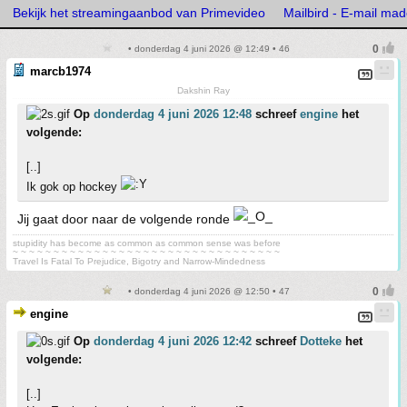
Bekijk het streamingaanbod van Primevideo
Mailbird - E-mail mad
• donderdag 4 juni 2026 @ 12:49 • 46
marcb1974
Dakshin Ray
Op
donderdag 4 juni 2026 12:48
schreef
engine
het
volgende:
[..]
Ik gok op hockey
Jij gaat door naar de volgende ronde
stupidity has become as common as common sense was before
~ ~ ~ ~ ~ ~ ~ ~ ~ ~ ~ ~ ~ ~ ~ ~ ~ ~ ~ ~ ~ ~ ~ ~ ~ ~ ~ ~ ~ ~ ~ ~ ~
Travel Is Fatal To Prejudice, Bigotry and Narrow-Mindedness
• donderdag 4 juni 2026 @ 12:50 • 47
engine
Op
donderdag 4 juni 2026 12:42
schreef
Dotteke
het
volgende:
[..]