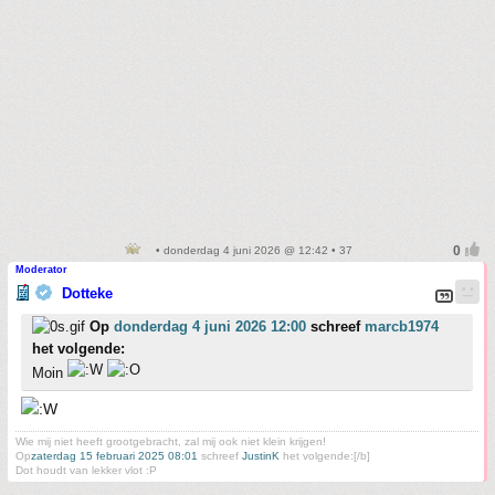
• donderdag 4 juni 2026 @ 12:42 • 37
Moderator
Dotteke
Op
donderdag 4 juni 2026 12:00
schreef
marcb1974
het volgende:
Moin
Wie mij niet heeft grootgebracht, zal mij ook niet klein krijgen!
Op
zaterdag 15 februari 2025 08:01
schreef
JustinK
het volgende:[/b]
Dot houdt van lekker vlot :P