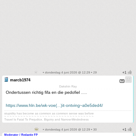
• donderdag 4 juni 2026 @ 12:29 • 29
marcb1974
Dakshin Ray
Ondertussen richtig fifa en die pedofiel .....
https://www.hln.be/wk-voe(...)it-ontving~a0e5ded4/
stupidity has become as common as common sense was before
~ ~ ~ ~ ~ ~ ~ ~ ~ ~ ~ ~ ~ ~ ~ ~ ~ ~ ~ ~ ~ ~ ~ ~ ~ ~ ~ ~ ~ ~ ~ ~ ~
Travel Is Fatal To Prejudice, Bigotry and Narrow-Mindedness
• donderdag 4 juni 2026 @ 12:29 • 30
Moderator / Redactie FP