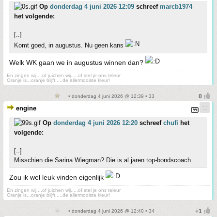
Op
donderdag 4 juni 2026 12:09
schreef
marcb1974
het volgende:
[..]
Komt goed, in augustus. Nu geen kans
Welk WK gaan we in augustus winnen dan?
En zingen wij....of juichen wij.....of stel je ons teleur
Oranje is...oranje blijft.....de allermooiste kleur!
• donderdag 4 juni 2026 @ 12:39 • 33
engine
Op
donderdag 4 juni 2026 12:20
schreef
chufi
het
volgende:
[..]
Misschien die Sarina Wiegman? Die is al jaren top-bondscoach...
Zou ik wel leuk vinden eigenlijk
En zingen wij....of juichen wij.....of stel je ons teleur
Oranje is...oranje blijft.....de allermooiste kleur!
• donderdag 4 juni 2026 @ 12:40 • 34