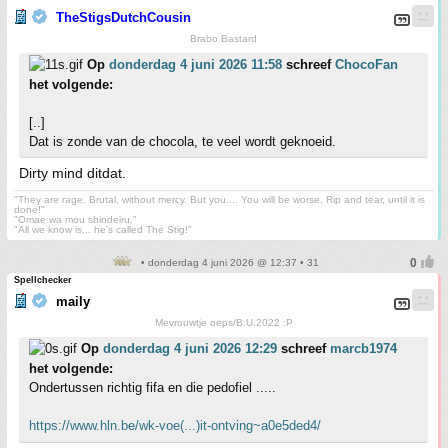
TheStigsDutchCousin
Brabo Bastard
Op
donderdag 4 juni 2026 11:58
schreef
ChocoFan
het volgende:
[..]
Dat is zonde van de chocola, te veel wordt geknoeid.
Dirty mind ditdat.
"They are rage. Brutal, without mercy. But you.... You will be worse. Rip and tear, until it is
done!"
"Omae wa mou shindeiru."
"All we know is... he's called The Stig!"
• donderdag 4 juni 2026 @ 12:37 • 31
Spellchecker
maily
Mevrouwtje oeps/B.U.2022 :P
Op
donderdag 4 juni 2026 12:29
schreef
marcb1974
het volgende:
Ondertussen richtig fifa en die pedofiel .....
https://www.hln.be/wk-voe(...)it-ontving~a0e5ded4/