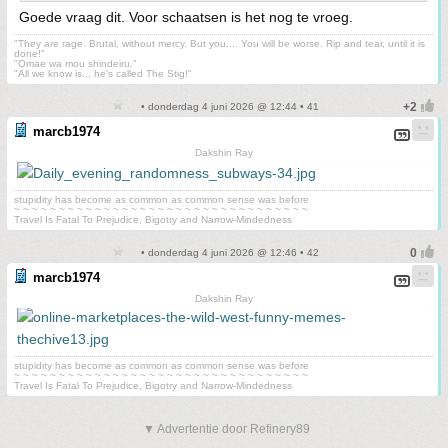
Goede vraag dit. Voor schaatsen is het nog te vroeg.
"They are rage. Brutal, without mercy. But you.... You will be worse. Rip and tear, until it is
done!"
"Omae wa mou shindeiru."
"All we know is... he's called The Stig!"
• donderdag 4 juni 2026 @ 12:44 • 41
marcb1974
Dakshin Ray
stupidity has become as common as common sense was before
~ ~ ~ ~ ~ ~ ~ ~ ~ ~ ~ ~ ~ ~ ~ ~ ~ ~ ~ ~ ~ ~ ~ ~ ~ ~ ~ ~ ~ ~ ~ ~ ~
Travel Is Fatal To Prejudice, Bigotry and Narrow-Mindedness
• donderdag 4 juni 2026 @ 12:46 • 42
marcb1974
Dakshin Ray
stupidity has become as common as common sense was before
~ ~ ~ ~ ~ ~ ~ ~ ~ ~ ~ ~ ~ ~ ~ ~ ~ ~ ~ ~ ~ ~ ~ ~ ~ ~ ~ ~ ~ ~ ~ ~ ~
Travel Is Fatal To Prejudice, Bigotry and Narrow-Mindedness
▼ Advertentie door Refinery89