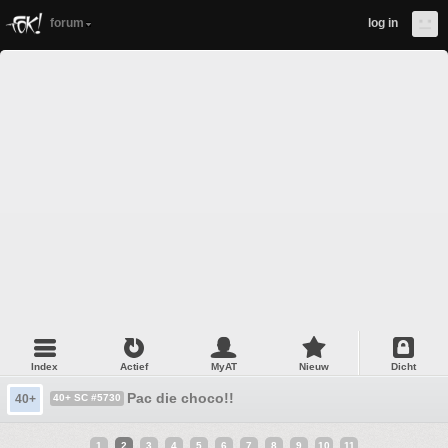
forum
log in
Index
Actief
MyAT
Nieuw
Dicht
Pac die choco!!
40+
40+ SC #5730
1
2
3
4
5
6
7
8
9
10
11