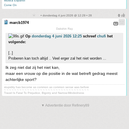
Musica Español
Come On
• donderdag 4 juni 2026 @ 12:29 • 28
marcb1974
Dakshin Ray
Op
donderdag 4 juni 2026 12:25
schreef
chufi
het
volgende:
[..]
Proberen kan toch altijd .. Veel erger zal het niet worden ...
Ik zeg niet dat zij het niet kan,
maar een vrouw op die positie in de wat betreft gedrag meest
achterlijke sport?
stupidity has become as common as common sense was before
~ ~ ~ ~ ~ ~ ~ ~ ~ ~ ~ ~ ~ ~ ~ ~ ~ ~ ~ ~ ~ ~ ~ ~ ~ ~ ~ ~ ~ ~ ~ ~ ~
Travel Is Fatal To Prejudice, Bigotry and Narrow-Mindedness
▼ Advertentie door Refinery89