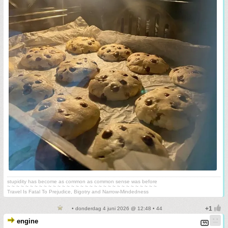
stupidity has become as common as common sense was before
~ ~ ~ ~ ~ ~ ~ ~ ~ ~ ~ ~ ~ ~ ~ ~ ~ ~ ~ ~ ~ ~ ~ ~ ~ ~ ~ ~ ~ ~ ~ ~ ~
Travel Is Fatal To Prejudice, Bigotry and Narrow-Mindedness
• donderdag 4 juni 2026 @ 12:48 • 44
engine