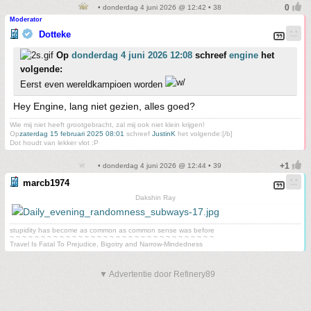
• donderdag 4 juni 2026 @ 12:42 • 38
Moderator
Dotteke
Op
donderdag 4 juni 2026 12:08
schreef
engine
het
volgende:
Eerst even wereldkampioen worden
Hey Engine, lang niet gezien, alles goed?
Wie mij niet heeft grootgebracht, zal mij ook niet klein krijgen!
Op
zaterdag 15 februari 2025 08:01
schreef
JustinK
het volgende:[/b]
Dot houdt van lekker vlot :P
• donderdag 4 juni 2026 @ 12:44 • 39
marcb1974
Dakshin Ray
stupidity has become as common as common sense was before
~ ~ ~ ~ ~ ~ ~ ~ ~ ~ ~ ~ ~ ~ ~ ~ ~ ~ ~ ~ ~ ~ ~ ~ ~ ~ ~ ~ ~ ~ ~ ~ ~
Travel Is Fatal To Prejudice, Bigotry and Narrow-Mindedness
▼ Advertentie door Refinery89