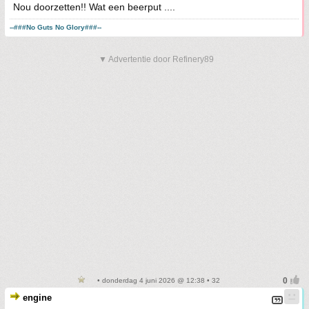
Nou doorzetten!! Wat een beerput ....
--###No Guts No Glory###--
▼ Advertentie door Refinery89
• donderdag 4 juni 2026 @ 12:38 • 32
engine