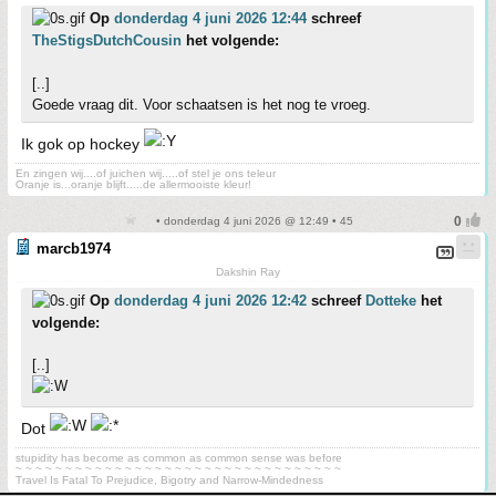
Op
donderdag 4 juni 2026 12:44
schreef
TheStigsDutchCousin
het volgende:
[..]
Goede vraag dit. Voor schaatsen is het nog te vroeg.
Ik gok op hockey
En zingen wij....of juichen wij.....of stel je ons teleur
Oranje is...oranje blijft.....de allermooiste kleur!
• donderdag 4 juni 2026 @ 12:49 • 45
marcb1974
Dakshin Ray
Op
donderdag 4 juni 2026 12:42
schreef
Dotteke
het
volgende:
[..]
Dot
stupidity has become as common as common sense was before
~ ~ ~ ~ ~ ~ ~ ~ ~ ~ ~ ~ ~ ~ ~ ~ ~ ~ ~ ~ ~ ~ ~ ~ ~ ~ ~ ~ ~ ~ ~ ~ ~
Travel Is Fatal To Prejudice, Bigotry and Narrow-Mindedness