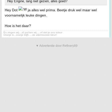
Hey Engine, lang niet gezien, alles goed?
Hey Dot
ja alles wel prima. Beetje druk wel maar wel
voornamelijk leuke dingen.
Hoe is het daar?
En zingen wij....of juichen wij.....of stel je ons teleur
Oranje is...oranje blijft.....de allermooiste kleur!
▼ Advertentie door Refinery89