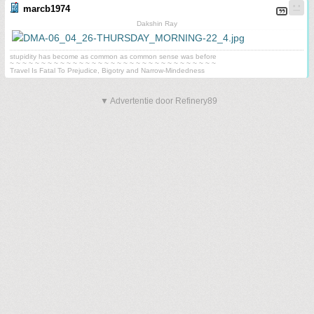
marcb1974
Dakshin Ray
stupidity has become as common as common sense was before
~ ~ ~ ~ ~ ~ ~ ~ ~ ~ ~ ~ ~ ~ ~ ~ ~ ~ ~ ~ ~ ~ ~ ~ ~ ~ ~ ~ ~ ~ ~ ~ ~
Travel Is Fatal To Prejudice, Bigotry and Narrow-Mindedness
▼ Advertentie door Refinery89