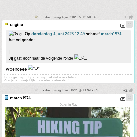
• donderdag 4 juni 2026 @ 12:50 • 48
engine
Op
donderdag 4 juni 2026 12:49
schreef
marcb1974
het volgende:
[..]
Jij gaat door naar de volgende ronde
Woehoeee
En zingen wij....of juichen wij.....of stel je ons teleur
Oranje is...oranje blijft.....de allermooiste kleur!
• donderdag 4 juni 2026 @ 12:54 • 49
marcb1974
Dakshin Ray