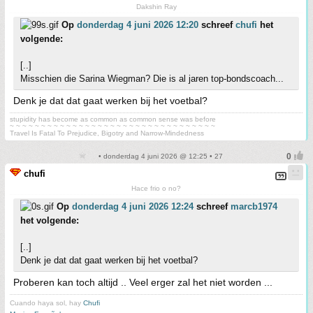
Dakshin Ray
Op
donderdag 4 juni 2026 12:20
schreef
chufi
het
volgende:
[..]
Misschien die Sarina Wiegman? Die is al jaren top-bondscoach...
Denk je dat dat gaat werken bij het voetbal?
stupidity has become as common as common sense was before
~ ~ ~ ~ ~ ~ ~ ~ ~ ~ ~ ~ ~ ~ ~ ~ ~ ~ ~ ~ ~ ~ ~ ~ ~ ~ ~ ~ ~ ~ ~ ~ ~
Travel Is Fatal To Prejudice, Bigotry and Narrow-Mindedness
• donderdag 4 juni 2026 @ 12:25 • 27
chufi
Hace frio o no?
Op
donderdag 4 juni 2026 12:24
schreef
marcb1974
het volgende:
[..]
Denk je dat dat gaat werken bij het voetbal?
Proberen kan toch altijd .. Veel erger zal het niet worden ...
Cuando haya sol, hay
Chufi