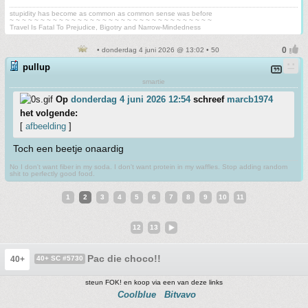
stupidity has become as common as common sense was before
~ ~ ~ ~ ~ ~ ~ ~ ~ ~ ~ ~ ~ ~ ~ ~ ~ ~ ~ ~ ~ ~ ~ ~ ~ ~ ~ ~ ~ ~ ~ ~ ~
Travel Is Fatal To Prejudice, Bigotry and Narrow-Mindedness
• donderdag 4 juni 2026 @ 13:02 • 50
pullup
smartie
Op
donderdag 4 juni 2026 12:54
schreef
marcb1974
het volgende:
[
afbeelding
]
Toch een beetje onaardig
No I don't want fiber in my soda. I don't want protein in my waffles. Stop adding random
shit to perfectly good food.
1
2
3
4
5
6
7
8
9
10
11
12
13
Pac die choco!!
40+
40+ SC #5730
steun FOK! en koop via een van deze links
Coolblue
Bitvavo