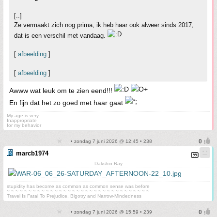
[..]
Ze vermaakt zich nog prima, ik heb haar ook alweer sinds 2017,
dat is een verschil met vandaag.
[
afbeelding
]
[
afbeelding
]
Awww wat leuk om te zien eend!!!
En fijn dat het zo goed met haar gaat
My age is very
Inappropriate
for my behavior
• zondag 7 juni 2026 @ 12:45 • 238
marcb1974
Dakshin Ray
stupidity has become as common as common sense was before
~ ~ ~ ~ ~ ~ ~ ~ ~ ~ ~ ~ ~ ~ ~ ~ ~ ~ ~ ~ ~ ~ ~ ~ ~ ~ ~ ~ ~ ~ ~ ~ ~
Travel Is Fatal To Prejudice, Bigotry and Narrow-Mindedness
• zondag 7 juni 2026 @ 15:59 • 239