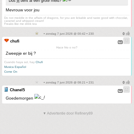
Dus jij bent al een grote meid?
Mevrouw voor jou
Do not meddle in the affairs of dragons, for you are lickable and taste good with chocolat,
caramel and whipped cream!
Freaks like me drink tea
• zondag 7 juni 2026 @ 00:42 • 230
chufi
Hace frio o no?
Zweepje er bij ?
Cuando haya sol, hay
Chufi
Musica Español
Come On
• zondag 7 juni 2026 @ 08:21 • 231
Chanel5
Goedemorgen
▼ Advertentie door Refinery89