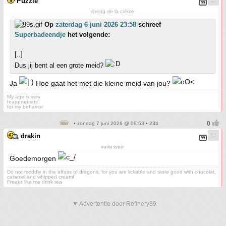
Puzzie
Kreng de la crème
Op
zaterdag 6 juni 2026 23:58
schreef
Superbadeendje
het volgende:
[..]
Dus jij bent al een grote meid?
Ja
Hoe gaat het met die kleine meid van jou?
My age is very
Inappropriate
for my behavior
• zondag 7 juni 2026 @ 09:53 • 234
drakin
vurig typje
Goedemorgen
Do not meddle in the affairs of dragons, for you are lickable and taste good with chocolat,
caramel and whipped cream!
Freaks like me drink tea
▼ Advertentie door Refinery89