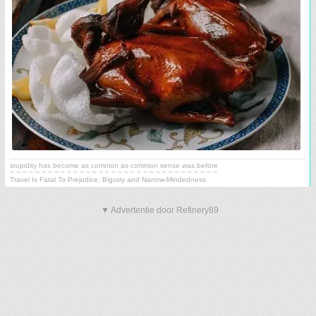
stupidity has become as common as common sense was before
~ ~ ~ ~ ~ ~ ~ ~ ~ ~ ~ ~ ~ ~ ~ ~ ~ ~ ~ ~ ~ ~ ~ ~ ~ ~ ~ ~ ~ ~ ~ ~ ~
Travel Is Fatal To Prejudice, Bigotry and Narrow-Mindedness
▼ Advertentie door Refinery89