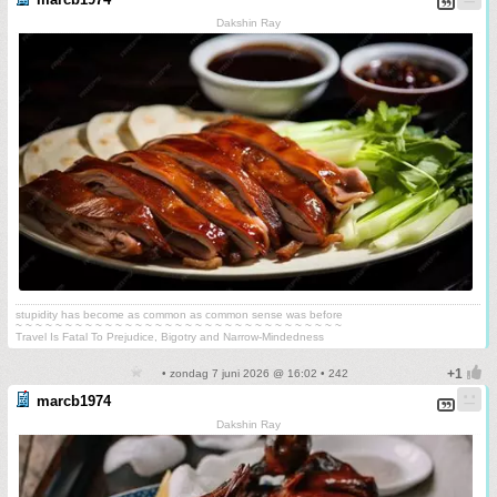
Dakshin Ray
stupidity has become as common as common sense was before
~ ~ ~ ~ ~ ~ ~ ~ ~ ~ ~ ~ ~ ~ ~ ~ ~ ~ ~ ~ ~ ~ ~ ~ ~ ~ ~ ~ ~ ~ ~ ~ ~
Travel Is Fatal To Prejudice, Bigotry and Narrow-Mindedness
• zondag 7 juni 2026 @ 16:02 • 242
marcb1974
Dakshin Ray