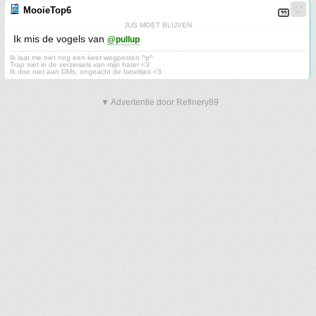
MooieTop6
JUS MOET BLIJVEN
Ik mis de vogels van
@pullup
Ik laat me niet nog een keer wegpesten ^p^
Trap niet in de verzinsels van mijn hater <3
Ik doe niet aan DMs, ongeacht de fabeltjes <3
▼ Advertentie door Refinery89