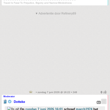
~ ~ ~ ~ ~ ~ ~ ~ ~ ~ ~ ~ ~ ~ ~ ~ ~ ~ ~ ~ ~ ~ ~ ~ ~ ~ ~ ~ ~ ~ ~ ~ ~
Travel Is Fatal To Prejudice, Bigotry and Narrow-Mindedness
▼ Advertentie door Refinery89
• zondag 7 juni 2026 @ 16:22 • 248
Moderator
Dotteke
Op
zondag 7 juni 2026 16:01
schreef
marcb1974
het