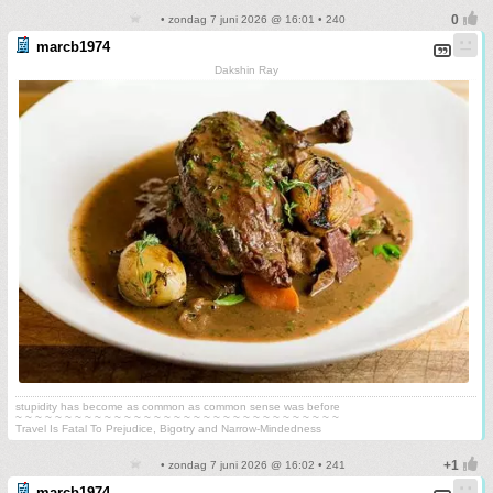
• zondag 7 juni 2026 @ 16:01 • 240
marcb1974
Dakshin Ray
stupidity has become as common as common sense was before
~ ~ ~ ~ ~ ~ ~ ~ ~ ~ ~ ~ ~ ~ ~ ~ ~ ~ ~ ~ ~ ~ ~ ~ ~ ~ ~ ~ ~ ~ ~ ~ ~
Travel Is Fatal To Prejudice, Bigotry and Narrow-Mindedness
• zondag 7 juni 2026 @ 16:02 • 241
marcb1974