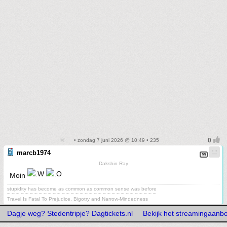
• zondag 7 juni 2026 @ 10:49 • 235
marcb1974
Dakshin Ray
Moin
stupidity has become as common as common sense was before
~ ~ ~ ~ ~ ~ ~ ~ ~ ~ ~ ~ ~ ~ ~ ~ ~ ~ ~ ~ ~ ~ ~ ~ ~ ~ ~ ~ ~ ~ ~ ~ ~
Travel Is Fatal To Prejudice, Bigotry and Narrow-Mindedness
Dagje weg? Stedentripje? Dagtickets.nl
Bekijk het streamingaanb