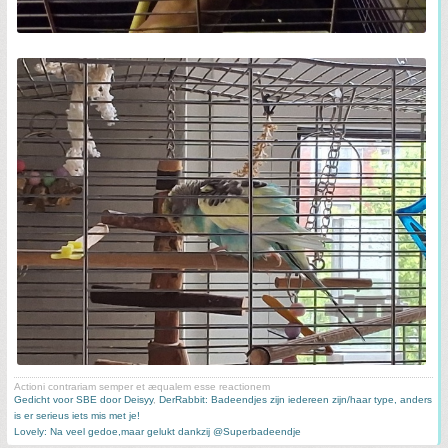
Actioni contrariam semper et æqualem esse reactionem
Gedicht voor SBE door Deisyy
,
DerRabbit: Badeendjes zijn iedereen zijn/haar type, anders
is er serieus iets mis met je!
Lovely: Na veel gedoe,maar gelukt dankzij @Superbadeendje