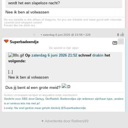
wordt het een slapeloze nacht?
Nee ik ben al volwassen
Do not meddle in the affairs of dragons, for you are lickable and taste good with chocolat,
caramel and whipped cream!
Freaks like me drink tea
• zaterdag 6 juni 2026 @ 23:58 • 228
Superbadeendje
De wereld is mijn vijver
Op
zaterdag 6 juni 2026 21:52
schreef
drakin
het
volgende:
[..]
Nee ik ben al volwassen
Dus jij bent al een grote meid?
Actioni contrariam semper et æqualem esse reactionem
Gedicht voor SBE door Deisyy
,
DerRabbit: Badeendjes zijn iedereen zijn/haar type, anders
is er serieus iets mis met je!
Lovely: Na veel gedoe,maar gelukt dankzij @Superbadeendje
▼ Advertentie door Refinery89