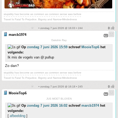
stupidity has become as common as common sense was before
~ ~ ~ ~ ~ ~ ~ ~ ~ ~ ~ ~ ~ ~ ~ ~ ~ ~ ~ ~ ~ ~ ~ ~ ~ ~ ~ ~ ~ ~ ~ ~ ~
Travel Is Fatal To Prejudice, Bigotry and Narrow-Mindedness
• zondag 7 juni 2026 @ 16:03 • 244
marcb1974
Dakshin Ray
Op
zondag 7 juni 2026 15:59
schreef
MooieTop6
het
volgende:
Ik mis de vogels van @:pullup
Zo dan?
stupidity has become as common as common sense was before
~ ~ ~ ~ ~ ~ ~ ~ ~ ~ ~ ~ ~ ~ ~ ~ ~ ~ ~ ~ ~ ~ ~ ~ ~ ~ ~ ~ ~ ~ ~ ~ ~
Travel Is Fatal To Prejudice, Bigotry and Narrow-Mindedness
• zondag 7 juni 2026 @ 16:18 • 245
MooieTop6
JUS MOET BLIJVEN
Op
zondag 7 juni 2026 16:02
schreef
marcb1974
het
volgende:
[
afbeelding
]