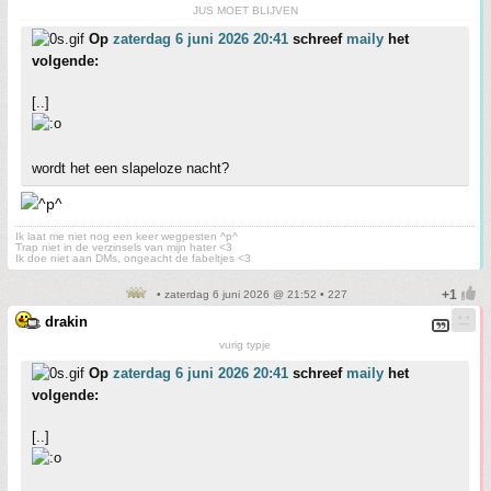
JUS MOET BLIJVEN
Op
zaterdag 6 juni 2026 20:41
schreef
maily
het
volgende:
[..]
wordt het een slapeloze nacht?
Ik laat me niet nog een keer wegpesten ^p^
Trap niet in de verzinsels van mijn hater <3
Ik doe niet aan DMs, ongeacht de fabeltjes <3
• zaterdag 6 juni 2026 @ 21:52 • 227
drakin
vurig typje
Op
zaterdag 6 juni 2026 20:41
schreef
maily
het
volgende:
[..]