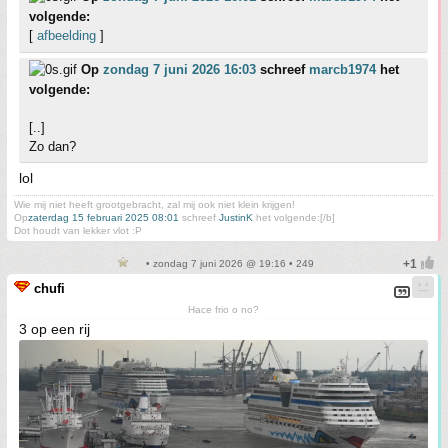
volgende:
[
afbeelding
]
Op
zondag 7 juni 2026 16:03
schreef
marcb1974
het
volgende:
[..]
Zo dan?
lol
Wie mij niet heeft grootgebracht, zal mij ook niet klein krijgen!
Op
zaterdag 15 februari 2025 08:01
schreef
JustinK
het volgende:[/b]
Dot houdt van lekker vlot :P
• zondag 7 juni 2026 @ 19:16 • 249
chufi
Hace frio o no?
3 op een rij