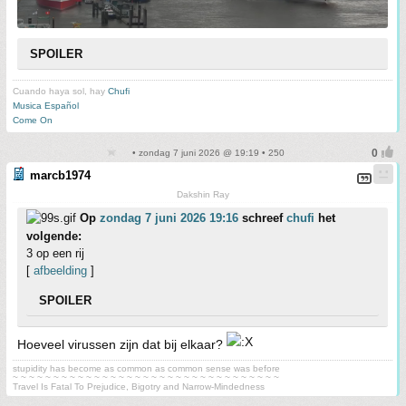
SPOILER
Cuando haya sol, hay
Chufi
Musica Español
Come On
• zondag 7 juni 2026 @ 19:19 • 250
marcb1974
Dakshin Ray
Op
zondag 7 juni 2026 19:16
schreef
chufi
het
volgende:
3 op een rij
[
afbeelding
]
SPOILER
Hoeveel virussen zijn dat bij elkaar?
stupidity has become as common as common sense was before
~ ~ ~ ~ ~ ~ ~ ~ ~ ~ ~ ~ ~ ~ ~ ~ ~ ~ ~ ~ ~ ~ ~ ~ ~ ~ ~ ~ ~ ~ ~ ~ ~
Travel Is Fatal To Prejudice, Bigotry and Narrow-Mindedness