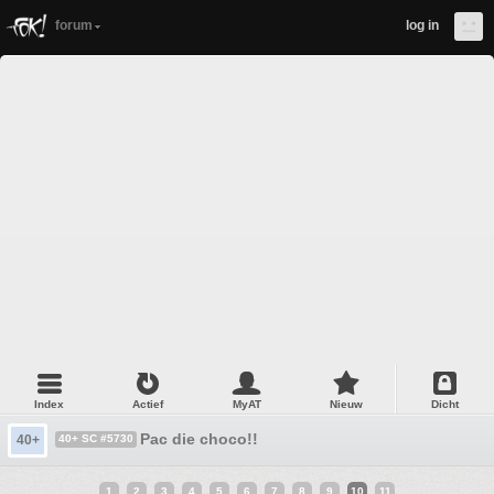
forum
log in
Index
Actief
MyAT
Nieuw
Dicht
Pac die choco!!
40+
40+ SC #5730
1
2
3
4
5
6
7
8
9
10
11