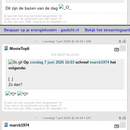
Dit zijn de bazen van de dag
Ik laat me niet nog een keer wegpesten ^p^
Trap niet in de verzinsels van mijn hater <3
Ik doe niet aan DMs, ongeacht de fabeltjes <3
Bespaar op je energiekosten - gaslicht.nl
Bekijk het streamingaan
• zondag 7 juni 2026 @ 16:18 • 246
MooieTop6
JUS MOET BLIJVEN
Op
zondag 7 juni 2026 16:03
schreef
marcb1974
het
volgende:
[..]
Zo dan?
Ik laat me niet nog een keer wegpesten ^p^
Trap niet in de verzinsels van mijn hater <3
Ik doe niet aan DMs, ongeacht de fabeltjes <3
• zondag 7 juni 2026 @ 16:19 • 247
marcb1974