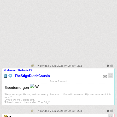
• zondag 7 juni 2026 @ 08:40 • 232
Moderator / Redactie FP
TheStigsDutchCousin
Brabo Bastard
Goedemorgen
"They are rage. Brutal, without mercy. But you.... You will be worse. Rip and tear, until it is
done!"
"Omae wa mou shindeiru."
"All we know is... he's called The Stig!"
• zondag 7 juni 2026 @ 09:23 • 233