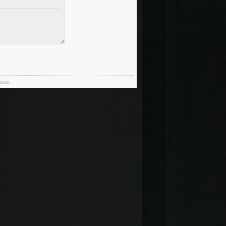
food.