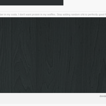
iber in my soda. I don't want protein in my waffles. Stop adding random shit to perfectly good 
donde