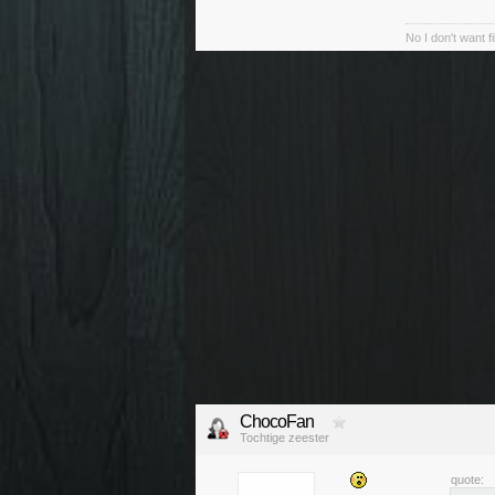
No I don't want f
ChocoFan
Tochtige zeester
quote: