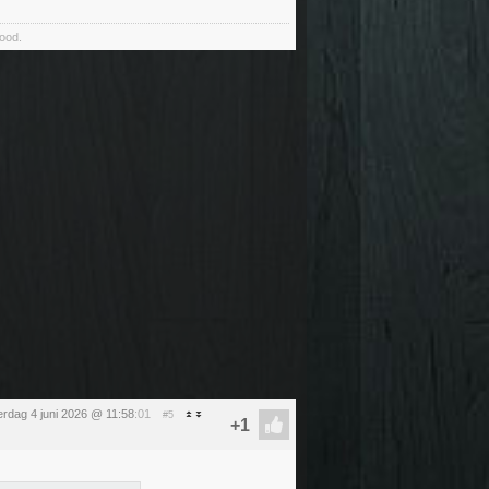
food.
rdag 4 juni 2026 @ 11:58
:01
#5