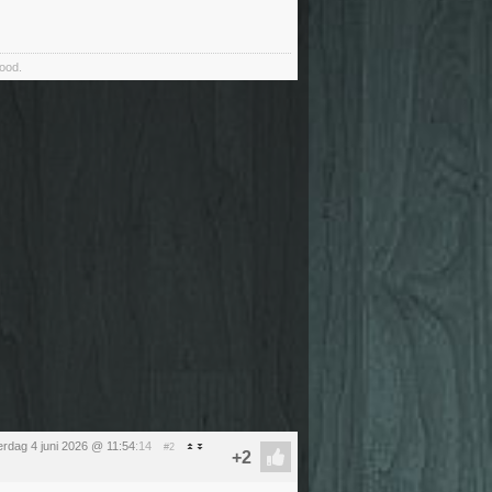
food.
rdag 4 juni 2026 @ 11:54
:14
#2