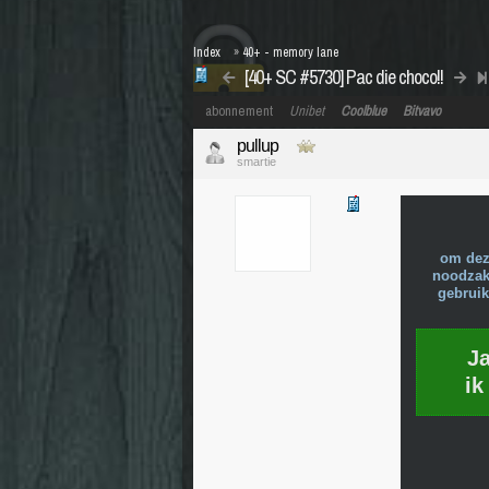
Index
»
40+ - memory lane
[40+ SC #5730] Pac die choco!!
abonnement
Unibet
Coolblue
Bitvavo
pullup
smartie
om dez
noodzake
gebruik
J
ik