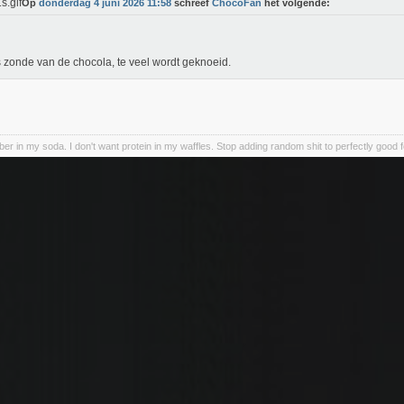
Op
donderdag 4 juni 2026 11:58
schreef
ChocoFan
het volgende:
s zonde van de chocola, te veel wordt geknoeid.
iber in my soda. I don't want protein in my waffles. Stop adding random shit to perfectly good 