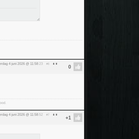
rdag 4 juni 2026 @ 11:58
:23
#6
food.
rdag 4 juni 2026 @ 11:58
:52
#7