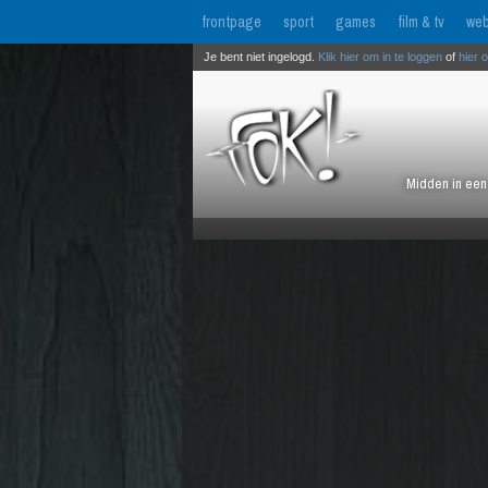
frontpage
sport
games
film & tv
web
Je bent niet ingelogd.
Klik hier om in te loggen
of
hier 
Midden in een 