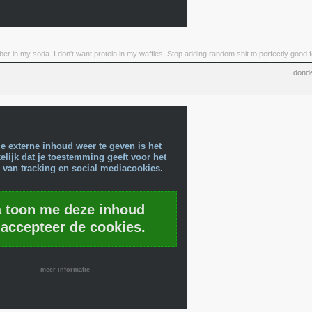
iber in my soda. I don't want protein in my waffles. Stop adding random shit to perfectly good 
donde
e externe inhoud weer te geven is het
lijk dat je toestemming geeft voor het
 van tracking en social mediacookies.
a toon me deze inhoud
 accepteer de cookies.
meer informatie