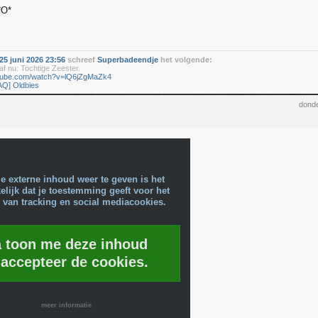
5 juni 2026 23:56
schreef
Superbadeendje
het volgende:
f nu: Tochtige Zeester.
utube.com/watch?v=lQ6jZgMaZk4
AQ] Oldbies
donde
e externe inhoud weer te geven is het
lijk dat je toestemming geeft voor het
 van tracking en social mediacookies.
a toon me deze inhoud
 accepteer de cookies.
meer informatie