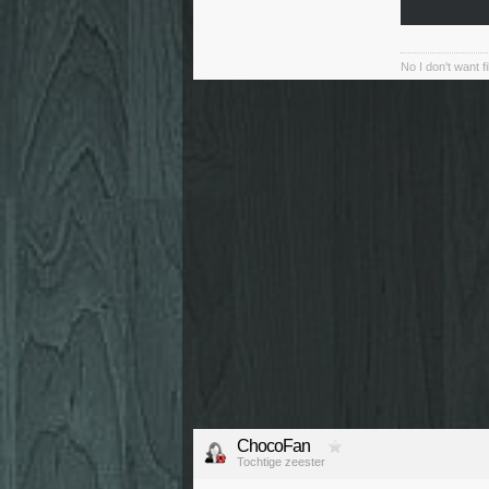
No I don't want f
ChocoFan
Tochtige zeester