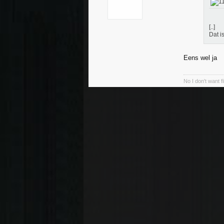
[..]
Dat i
Eens wel ja
No I don't want f