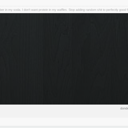
iber in my soda. I don't want protein in my waffles. Stop adding random shit to perfectly good 
donde