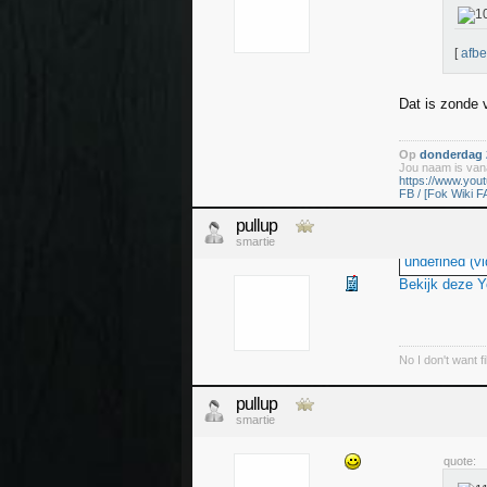
[
afbe
Dat is zonde 
Op
donderdag 2
Jou naam is vana
https://www.yo
FB / [Fok Wiki F
pullup
smartie
undefined (vi
Bekijk deze 
No I don't want f
pullup
smartie
quote: