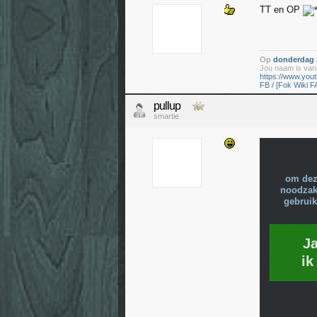
TT en OP
Op
donderdag 2
Jou naam is vana
https://www.yo
FB / [Fok Wiki F
pullup
smartie
om dez
noodzake
gebruik
J
ik