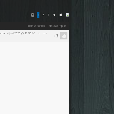
1
2
3
actieve topics
nieuwe topics
rdag 4 juni 2026 @ 11:53
:06
#1