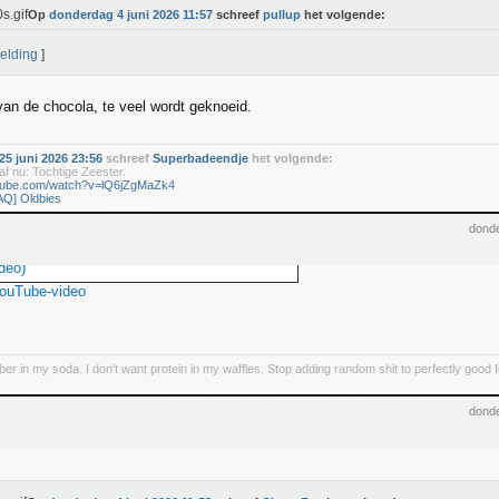
Op
donderdag 4 juni 2026 11:57
schreef
pullup
het volgende:
elding
]
van de chocola, te veel wordt geknoeid.
5 juni 2026 23:56
schreef
Superbadeendje
het volgende:
f nu: Tochtige Zeester.
utube.com/watch?v=lQ6jZgMaZk4
AQ] Oldbies
donde
deo)
YouTube-video
iber in my soda. I don't want protein in my waffles. Stop adding random shit to perfectly good 
donde