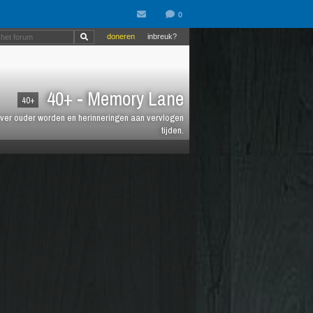
doneren
inbreuk?
40+ - Memory Lane
40+
jt over ouder worden en herinneringen aan vervlogen
tijden.