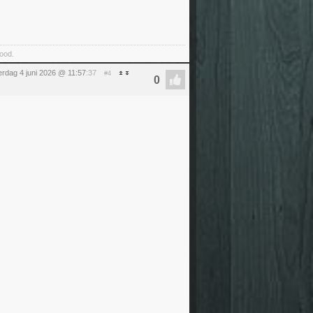
food.
rdag 4 juni 2026 @ 11:57
:37
#4