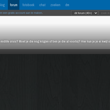
log
forum
fotoboek
chat
zoeken
dm
om een gratis account aan te maken
.
midlife crisis? Moet je die nog krijgen of ben je die al voorbij? Hier kun je je ei kwi