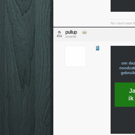
No I don't want f
pullup
smartie
om dez
noodzake
gebruik
J
ik