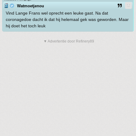
Watmoetjenou
Vind Lange Frans wel oprecht een leuke gast. Na dat
coronagedoe dacht ik dat hij helemaal gek was geworden. Maar
hij doet het toch leuk
▼ Advertentie door Refinery89