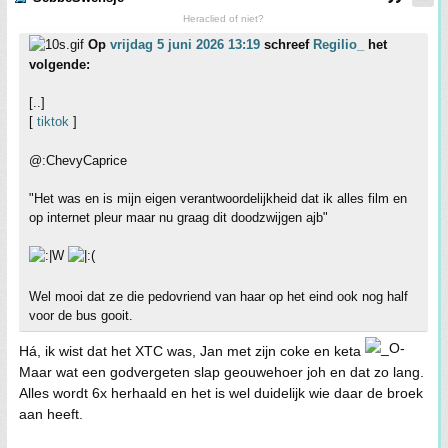
Heraclied of niet?
Op
vrijdag 5 juni 2026 13:19
schreef
Regilio_
het
volgende:
[..]
[
tiktok
]
@:ChevyCaprice
"Het was en is mijn eigen verantwoordelijkheid dat ik alles film en
op internet pleur maar nu graag dit doodzwijgen ajb"
Wel mooi dat ze die pedovriend van haar op het eind ook nog half
voor de bus gooit.
Há, ik wist dat het XTC was, Jan met zijn coke en keta
Maar wat een godvergeten slap geouwehoer joh en dat zo lang.
Alles wordt 6x herhaald en het is wel duidelijk wie daar de broek
aan heeft.