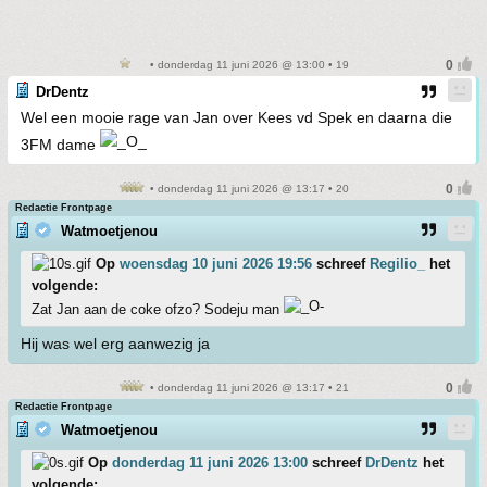
• donderdag 11 juni 2026 @ 13:00 • 19
DrDentz
Wel een mooie rage van Jan over Kees vd Spek en daarna die
3FM dame
• donderdag 11 juni 2026 @ 13:17 • 20
Redactie Frontpage
Watmoetjenou
Op
woensdag 10 juni 2026 19:56
schreef
Regilio_
het
volgende:
Zat Jan aan de coke ofzo? Sodeju man
Hij was wel erg aanwezig ja
• donderdag 11 juni 2026 @ 13:17 • 21
Redactie Frontpage
Watmoetjenou
Op
donderdag 11 juni 2026 13:00
schreef
DrDentz
het
volgende: