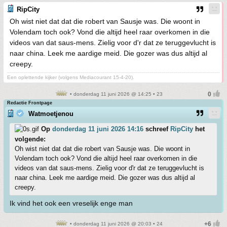
RipCity
Oh wist niet dat dat die robert van Sausje was. Die woont in
Volendam toch ook? Vond die altijd heel raar overkomen in die
videos van dat saus-mens. Zielig voor d'r dat ze teruggevlucht is
naar china. Leek me aardige meid. Die gozer was dus altijd al
creepy.
Een oplettende kijker (volgens Mediacourant 15-4-20).
• donderdag 11 juni 2026 @ 14:25 • 23
Redactie Frontpage
Watmoetjenou
Op
donderdag 11 juni 2026 14:16
schreef
RipCity
het
volgende:
Oh wist niet dat dat die robert van Sausje was. Die woont in
Volendam toch ook? Vond die altijd heel raar overkomen in die
videos van dat saus-mens. Zielig voor d'r dat ze teruggevlucht is
naar china. Leek me aardige meid. Die gozer was dus altijd al
creepy.
Ik vind het ook een vreselijk enge man
• donderdag 11 juni 2026 @ 20:03 • 24