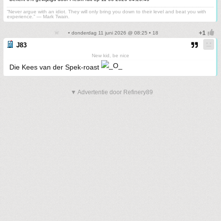
“Never argue with an idiot. They will only bring you down to their level and beat you with
experience.” ― Mark Twain.
• donderdag 11 juni 2026 @ 08:25 • 18
J83
New kid, be nice
Die Kees van der Spek-roast
▼ Advertentie door Refinery89