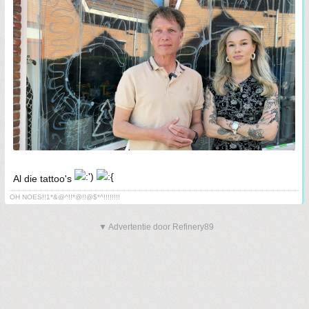
Al die tattoo's
OH NOES!!1*&@^!!*@!!@$*^!!!!!!!!
▼ Advertentie door Refinery89