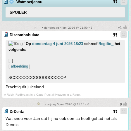
Watmoetjenou
SPOILER
• donderdag 4 juni 2026 @ 21:50 • 5
Discombobulate
Op
donderdag 4 juni 2026 18:23
schreef
Regilio_
het
volgende:
[..]
[
afbeelding
]
SCOOOOOOOOOOOOOOOOOP
Prachtig dit juiceland.
A Robin Redbreast in a Cage Puts all Heaven in a Rage.
• vrijdag 5 juni 2026 @ 11:14 • 6
DrDentz
Wat sneu voor Jan dat hij nu ook een tia heeft gehad net als
Dennis