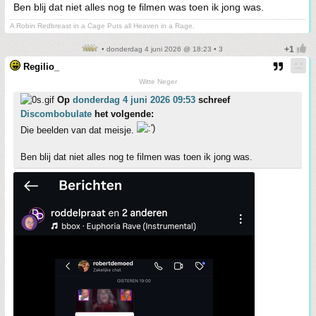
Ben blij dat niet alles nog te filmen was toen ik jong was.
A Robin Redbreast in a Cage Puts all Heaven in a Rage.
• donderdag 4 juni 2026 @ 18:23 • 3
Regilio_
Witte Neger
Op
donderdag 4 juni 2026 09:53
schreef
Discombobulate
het volgende:
Die beelden van dat meisje.
Ben blij dat niet alles nog te filmen was toen ik jong was.