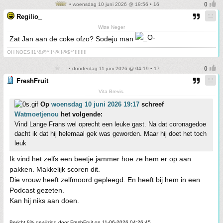
• woensdag 10 juni 2026 @ 19:56 • 16
Regilio_
Witte Neger
Zat Jan aan de coke ofzo? Sodeju man
OH NOES!!1*&@^!!*@!!@$*^!!!!!!!!
• donderdag 11 juni 2026 @ 04:19 • 17
FreshFruit
Vita Brevis.
Op
woensdag 10 juni 2026 19:17
schreef
Watmoetjenou
het volgende:
Vind Lange Frans wel oprecht een leuke gast. Na dat coronagedoe
dacht ik dat hij helemaal gek was geworden. Maar hij doet het toch
leuk
Ik vind het zelfs een beetje jammer hoe ze hem er op aan
pakken. Makkelijk scoren dit.
Die vrouw heeft zelfmoord gepleegd. En heeft bij hem in een
Podcast gezeten.
Kan hij niks aan doen.
Bericht 8% gewijzigd door FreshFruit op 11-06-2026 04:26:45