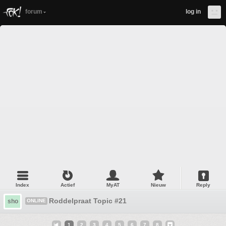
forum
log in
Index
Actief
MyAT
Nieuw
Reply
Roddelpraat Topic #21
sho
ONLINE
1
2
3
4
5
6
7
8