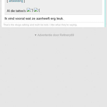
[
afbeelding
]
Al die tattoo's
Ik vind vooral wat ze aanheeft erg leuk.
That's the drugs talking and truth be told, I like what they're saying.
▼ Advertentie door Refinery89