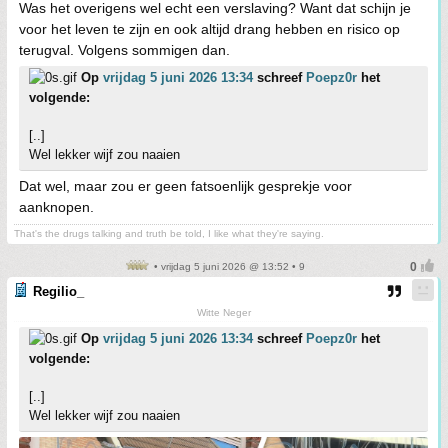
Was het overigens wel echt een verslaving? Want dat schijn je
voor het leven te zijn en ook altijd drang hebben en risico op
terugval. Volgens sommigen dan.
Op
vrijdag 5 juni 2026 13:34
schreef
Poepz0r
het
volgende:
[..]
Wel lekker wijf zou naaien
Dat wel, maar zou er geen fatsoenlijk gesprekje voor
aanknopen.
That's the drugs talking and truth be told, I like what they're saying.
• vrijdag 5 juni 2026 @ 13:52 • 9
Regilio_
Witte Neger
Op
vrijdag 5 juni 2026 13:34
schreef
Poepz0r
het
volgende:
[..]
Wel lekker wijf zou naaien