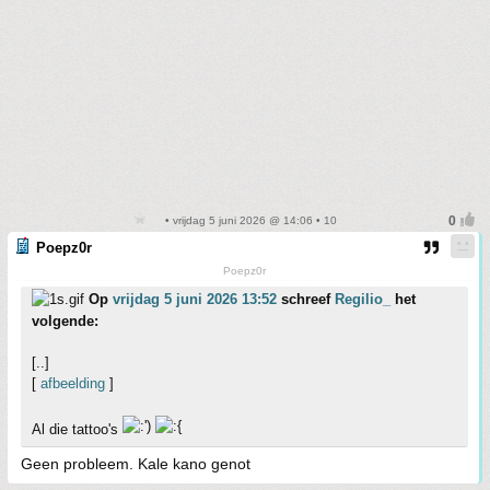
• vrijdag 5 juni 2026 @ 14:06 • 10
Poepz0r
Poepz0r
Op
vrijdag 5 juni 2026 13:52
schreef
Regilio_
het
volgende:
[..]
[
afbeelding
]
Al die tattoo's
Geen probleem. Kale kano genot