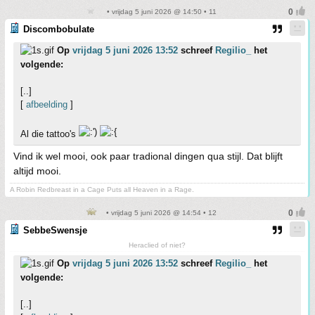
• vrijdag 5 juni 2026 @ 14:50 • 11
Discombobulate
Op
vrijdag 5 juni 2026 13:52
schreef
Regilio_
het
volgende:
[..]
[
afbeelding
]
Al die tattoo's
Vind ik wel mooi, ook paar tradional dingen qua stijl. Dat blijft
altijd mooi.
A Robin Redbreast in a Cage Puts all Heaven in a Rage.
• vrijdag 5 juni 2026 @ 14:54 • 12
SebbeSwensje
Heraclied of niet?
Op
vrijdag 5 juni 2026 13:52
schreef
Regilio_
het
volgende:
[..]