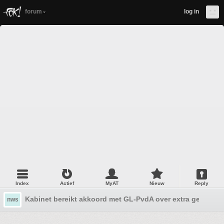
forum
log in
Index
Actief
MyAT
Nieuw
Reply
Kabinet bereikt akkoord met GL-PvdA over extra geld voo
nws