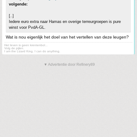
volgende:
[..]
Iedere euro extra naar Hamas en overige terreurgroepen is pure
winst voor PvdA-GL.
Wat is nou eigenlijk het doel van het vertellen van deze leugen?
Het leven is geen krentenbol...
Volg de pijlen.
I am the Lizard King. I can do anything.
▼ Advertentie door Refinery89