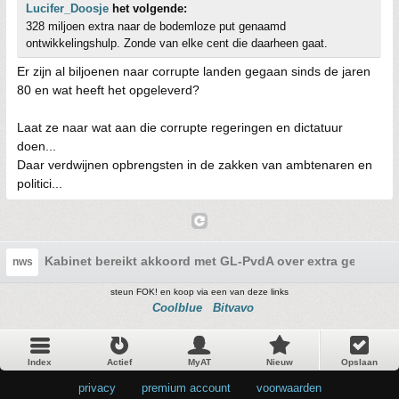
Lucifer_Doosje
het volgende:
328 miljoen extra naar de bodemloze put genaamd
ontwikkelingshulp. Zonde van elke cent die daarheen gaat.
Er zijn al biljoenen naar corrupte landen gegaan sinds de jaren
80 en wat heeft het opgeleverd?
Laat ze naar wat aan die corrupte regeringen en dictatuur
doen...
Daar verdwijnen opbrengsten in de zakken van ambtenaren en
politici...
Kabinet bereikt akkoord met GL-PvdA over extra geld voo
nws
steun FOK! en koop via een van deze links
Coolblue
Bitvavo
Index
Actief
MyAT
Nieuw
Opslaan
privacy
•
premium account
•
voorwaarden