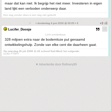
maar dat kan niet. Ik begrijp het niet meer. Investeren in eigen
land lijkt een verboden onderwerp daar.
Een dag zonder vlees is een dag niet geleefd
• donderdag 4 juni 2026 @ 00:05 • 6
Lucifer_Doosje
Licht ontvlambaar
328 miljoen extra naar de bodemloze put genaamd
ontwikkelingshulp. Zonde van elke cent die daarheen gaat.
Op zaterdag 26 juli 2008 11:43 schreef Kali-Mist1 het volgende:
lucifer FTW!!!!
▼ Advertentie door Refinery89