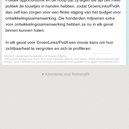
Politiek opportunisme en de hoop dat zij tegen die tijd zelf meer
politiek de touwtjes in handen hebben, zodat GroenLinks/PvdA
dan zelf kan zorgen voor een flinke stijging van het budget voor
ontwikkelingssamenwerking. Die honderden miljoenen extra
voor ontwikkelingssamenwerking hebben ze nu in elk geval
binnen kunnen halen.
In elk geval voor GroenLinks/PvdA een mooie kans om hun
zichtbaarheid te vergroten en zich te profileren.
Article 1 Universal Declaration of Human Rights
'All human beings are born free and equal in dignity and rights. They are endowed with
reason and conscience and should act towards one another in a spirit of brotherhood.'
▼ Advertentie door Refinery89