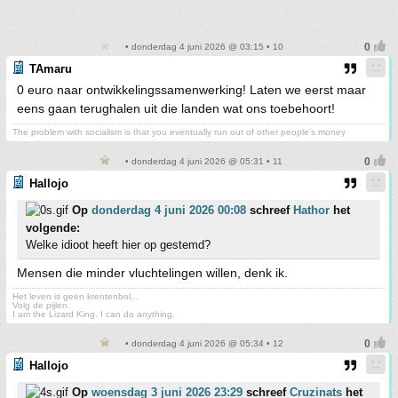
• donderdag 4 juni 2026 @ 03:15 • 10
TAmaru
0 euro naar ontwikkelingssamenwerking! Laten we eerst maar
eens gaan terughalen uit die landen wat ons toebehoort!
The problem with socialism is that you eventually run out of other people's money
• donderdag 4 juni 2026 @ 05:31 • 11
Hallojo
Op
donderdag 4 juni 2026 00:08
schreef
Hathor
het
volgende:
Welke idioot heeft hier op gestemd?
Mensen die minder vluchtelingen willen, denk ik.
Het leven is geen krentenbol...
Volg de pijlen.
I am the Lizard King. I can do anything.
• donderdag 4 juni 2026 @ 05:34 • 12
Hallojo
Op
woensdag 3 juni 2026 23:29
schreef
Cruzinats
het