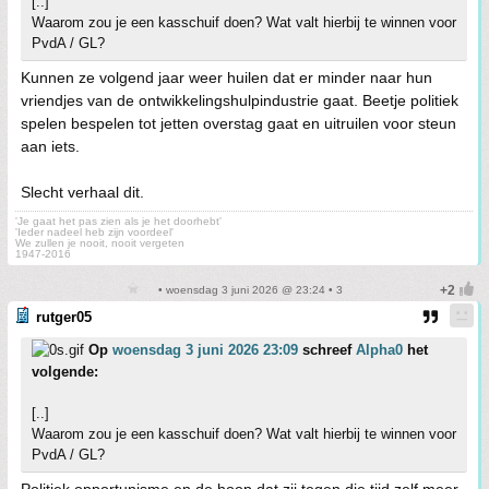
[..]
Waarom zou je een kasschuif doen? Wat valt hierbij te winnen voor
PvdA / GL?
Kunnen ze volgend jaar weer huilen dat er minder naar hun
vriendjes van de ontwikkelingshulpindustrie gaat. Beetje politiek
spelen bespelen tot jetten overstag gaat en uitruilen voor steun
aan iets.
Slecht verhaal dit.
'Je gaat het pas zien als je het doorhebt'
'Ieder nadeel heb zijn voordeel'
We zullen je nooit, nooit vergeten
1947-2016
• woensdag 3 juni 2026 @ 23:24 • 3
rutger05
Op
woensdag 3 juni 2026 23:09
schreef
Alpha0
het
volgende:
[..]
Waarom zou je een kasschuif doen? Wat valt hierbij te winnen voor
PvdA / GL?