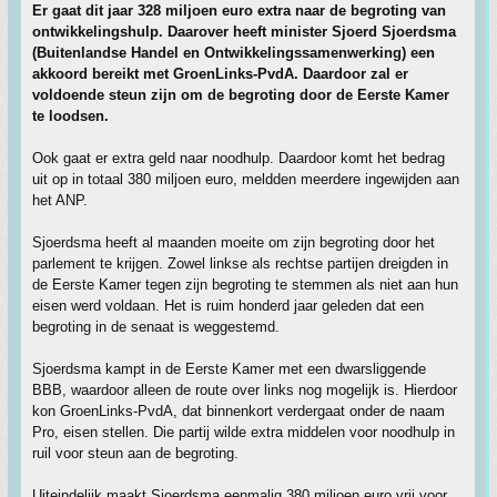
Er gaat dit jaar 328 miljoen euro extra naar de begroting van
ontwikkelingshulp. Daarover heeft minister Sjoerd Sjoerdsma
(Buitenlandse Handel en Ontwikkelingssamenwerking) een
akkoord bereikt met GroenLinks-PvdA. Daardoor zal er
voldoende steun zijn om de begroting door de Eerste Kamer
te loodsen.
Ook gaat er extra geld naar noodhulp. Daardoor komt het bedrag
uit op in totaal 380 miljoen euro, meldden meerdere ingewijden aan
het ANP.
Sjoerdsma heeft al maanden moeite om zijn begroting door het
parlement te krijgen. Zowel linkse als rechtse partijen dreigden in
de Eerste Kamer tegen zijn begroting te stemmen als niet aan hun
eisen werd voldaan. Het is ruim honderd jaar geleden dat een
begroting in de senaat is weggestemd.
Sjoerdsma kampt in de Eerste Kamer met een dwarsliggende
BBB, waardoor alleen de route over links nog mogelijk is. Hierdoor
kon GroenLinks-PvdA, dat binnenkort verdergaat onder de naam
Pro, eisen stellen. Die partij wilde extra middelen voor noodhulp in
ruil voor steun aan de begroting.
Uiteindelijk maakt Sjoerdsma eenmalig 380 miljoen euro vrij voor