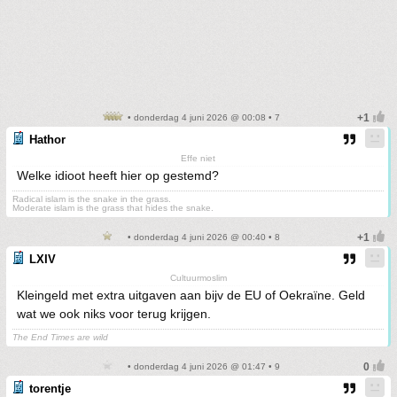
• donderdag 4 juni 2026 @ 00:08 • 7
Hathor
Effe niet
Welke idioot heeft hier op gestemd?
Radical islam is the snake in the grass.
Moderate islam is the grass that hides the snake.
• donderdag 4 juni 2026 @ 00:40 • 8
LXIV
Cultuurmoslim
Kleingeld met extra uitgaven aan bijv de EU of Oekraïne. Geld
wat we ook niks voor terug krijgen.
The End Times are wild
• donderdag 4 juni 2026 @ 01:47 • 9
torentje