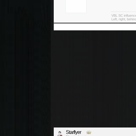
VBL SC influenc
Left, right, behin
Starflyer