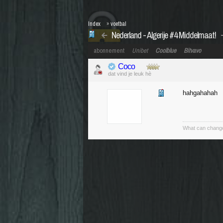
Index
»
voetbal
Nederland - Algerije #4 Middelmaat!
abonnement
Unibet
Coolblue
Bitvavo
Coco
dat vind je leuk hè
hahgahahah
What can change