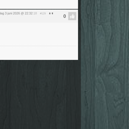
ag 3 juni 2026 @ 22:32
:18
#129