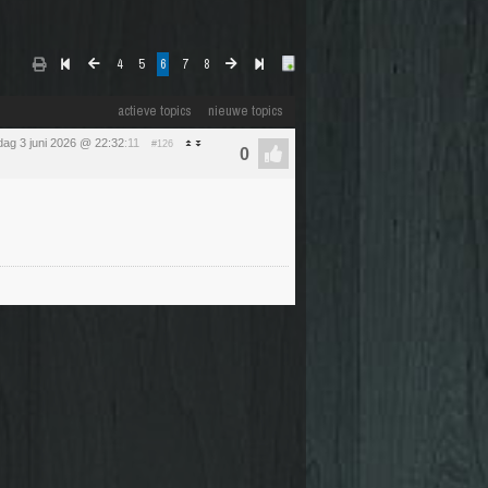
4
5
6
7
8
actieve topics
nieuwe topics
ag 3 juni 2026 @ 22:32
:11
#126