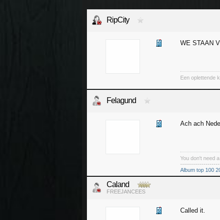
RipCity
WE STAAN V
Een oplettende k
Felagund
Ach ach Nede
You don't need 
--------------------
Album top 100 2
Caland
FREEJANCEES
Called it.