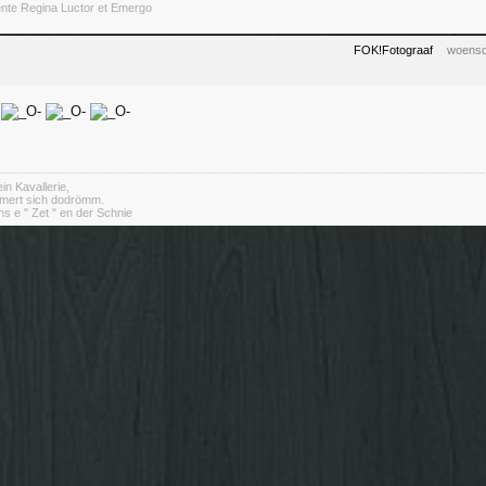
ente Regina Luctor et Emergo
FOK!Fotograaf
woensd
in Kavallerie,
mert sich dodrömm.
s e " Zet " en der Schnie