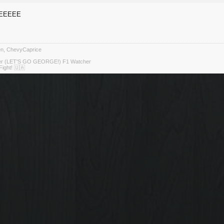
EEEEE
ten, ChevyCaprice
ter (LET'S GO GEORGE!) F1 Watcher
Fight! 🇺🇦