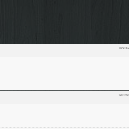
woensd
woensd