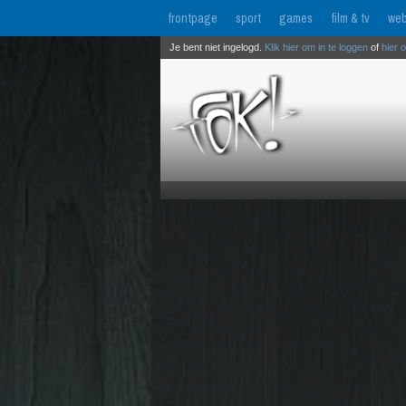
frontpage
sport
games
film & tv
web
Je bent niet ingelogd.
Klik hier om in te loggen
of
hier 