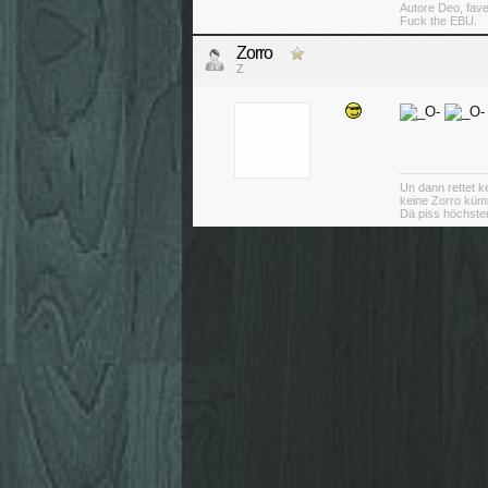
Autore Deo, fav
Fuck the EBU.
Zorro
Z
Un dann rettet ke
keine Zorro küm
Dä piss höchsten