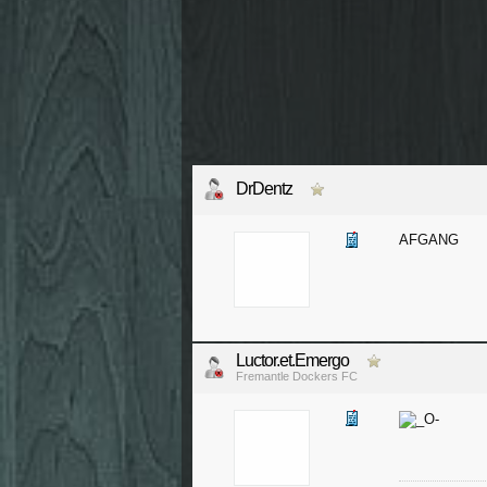
DrDentz
AFGANG
Luctor.et.Emergo
Fremantle Dockers FC