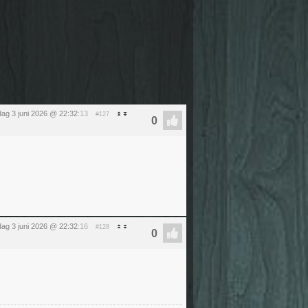
ag 3 juni 2026 @ 22:32
:13
#127
ag 3 juni 2026 @ 22:32
:16
#128