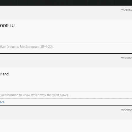
woensd
OOR LUL
ijker (volgens Mediacourant 15-4-20).
woensd
rland.
a weatherman to know which way the wind blows.
----------------------------------------------------------------------------------------------------------------
024
woensd