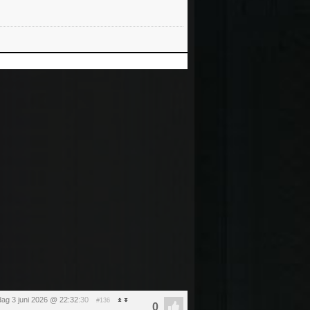
ag 3 juni 2026 @ 22:32
:30
#136