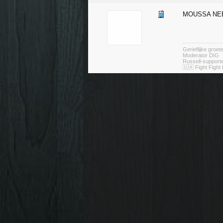
MOUSSA NE
Gerieflijke groe
Moderator DIG
Russell-suppor
🇺🇦 Fight Fight 