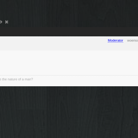
Moderator
woensd
 the nature of a man?