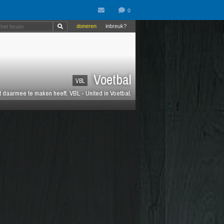
doneren
inbreuk?
Voetbal
VBL
at daarmee te maken heeft. VBL - United in Voetbal.