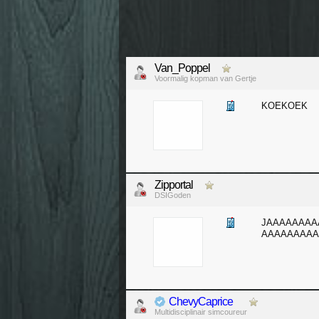
Van_Poppel
Voormalig kopman van Gertje
KOEKOEK
Zipportal
DSIGoden
JAAAAAAAA
AAAAAAAAA
ChevyCaprice
Multidisciplinair simcoureur