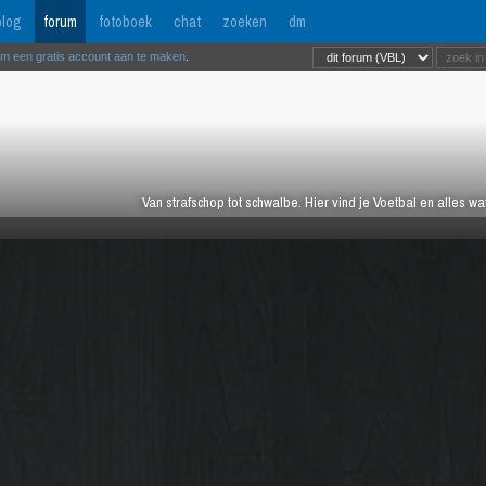
log
forum
fotoboek
chat
zoeken
dm
om een gratis account aan te maken
.
Van strafschop tot schwalbe. Hier vind je Voetbal en alles w