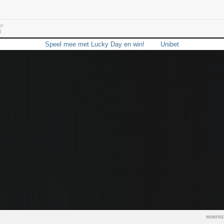
er
d
Speel mee met Lucky Day en win!
Unibet
woensd