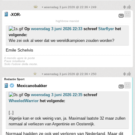
• woensdag 3 juni 2026 @ 22:36 • 249
-XOR-
highbrow marxist
Op
woensdag 3 juni 2026 22:33
schreef
Starflyer
het
volgende:
Wie zei ook al weer dat we wereldkampioen zouden worden?
Emile Schelvis
Il mondo apre le porte
Pace totalitaria
Solo l'odore della morte.
• woensdag 3 juni 2026 @ 22:36 • 250
Redactie Sport
Mexicanobakker
Op
woensdag 3 juni 2026 22:35
schreef
WheeledWarrior
het volgende:
[..]
Algerije kan er ook weinig van, ja. Maximaal laatste 32 maar zullen
normaal al verliezen van Argentinie en Oostenrijk.
Normaal hadden ze ook wel verloren van Nederland. Maar dit