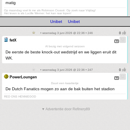
matig
Op maandag voel ik me als Robinson Crusoë: Op zoek naar Vrijdag!
Het leven is als Lucille Werner: het kan raar lopen!
Unibet
Unibet
• woensdag 3 juni 2026 @ 22:36 • 246
fetX
Al bezig met volgend seizoen
De eerste de beste knock-out wedstrijd en we liggen eruit dit
WK.
• woensdag 3 juni 2026 @ 22:36 • 247
PowerLoungen
Duurt een kwartiertje
De Dutch Fanatics mogen zo aan de bak buiten het stadion
RED ONS HENNIEGOD
▼ Advertentie door Refinery89