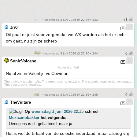
• woensdag 3 juni 2026 @ 22:36 • 243
3rr0r
Dit gaat er juist voor zorgen dat we WK worden als het er echt
om gaat, nu zijn ze scherp
• woensdag 3 juni 2026 @ 22:36 • 244
SonicVolcano
Hotter than hell
Nu al zin in Valentijn vs Cowman
The ordinary teacher tells. The good teacher explains. The superior teacher demonstrates.
The best teacher inspires.
• woensdag 3 juni 2026 @ 22:36 • 245
TheVulture
Op
woensdag 3 juni 2026 22:35
schreef
Mexicanobakker
het volgende:
Overigens is dit geflatteerd, maar ja.
Het is wel de B-kant van de selectie inderdaad, maar alsnog vrij