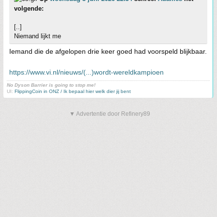
volgende:
[..]
Niemand lijkt me
Iemand die de afgelopen drie keer goed had voorspeld blijkbaar.
https://www.vi.nl/nieuws/(...)wordt-wereldkampioen
No Dyson Barrier is going to stop me!
UI:
FlippingCoin in ONZ / Ik bepaal hier welk dier jij bent
▼ Advertentie door Refinery89