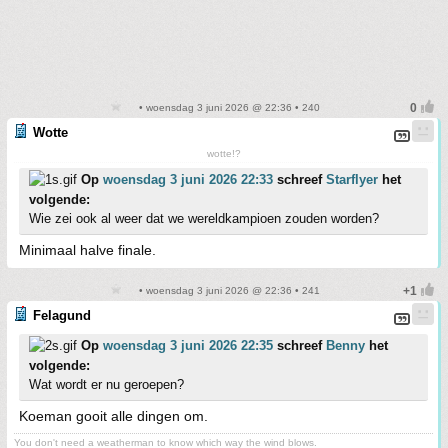
• woensdag 3 juni 2026 @ 22:36 • 240
Wotte
wotte!?
Op
woensdag 3 juni 2026 22:33
schreef
Starflyer
het
volgende:
Wie zei ook al weer dat we wereldkampioen zouden worden?
Minimaal halve finale.
• woensdag 3 juni 2026 @ 22:36 • 241
Felagund
Op
woensdag 3 juni 2026 22:35
schreef
Benny
het
volgende:
Wat wordt er nu geroepen?
Koeman gooit alle dingen om.
You don't need a weatherman to know which way the wind blows.