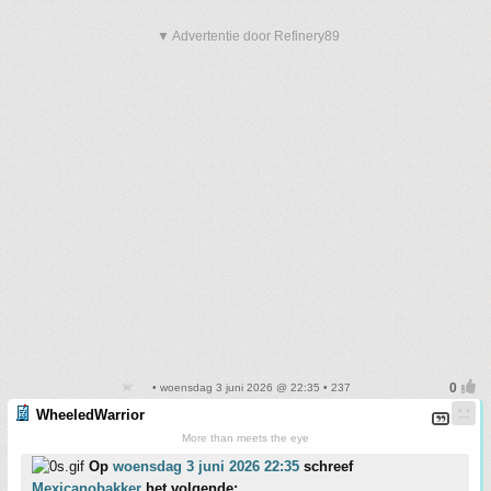
▼ Advertentie door Refinery89
• woensdag 3 juni 2026 @ 22:35 • 237
WheeledWarrior
More than meets the eye
Op
woensdag 3 juni 2026 22:35
schreef
Mexicanobakker
het volgende: