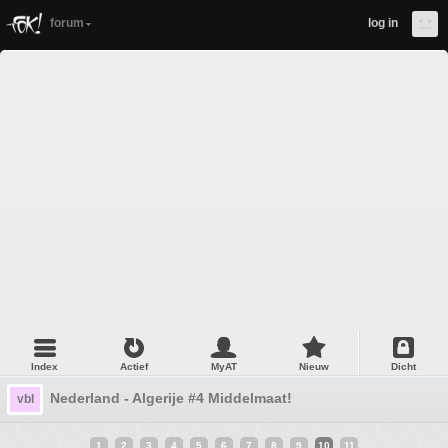
forum
log in
Index
Actief
MyAT
Nieuw
Dicht
Nederland - Algerije #4 Middelmaat!
vbl
1
2
3
4
5
6
7
8
9
10
11