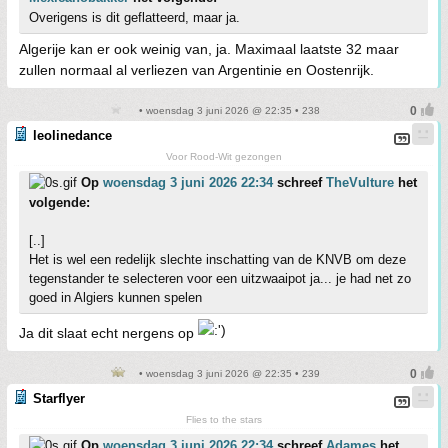
Overigens is dit geflatteerd, maar ja.
Algerije kan er ook weinig van, ja. Maximaal laatste 32 maar
zullen normaal al verliezen van Argentinie en Oostenrijk.
• woensdag 3 juni 2026 @ 22:35 • 238
leolinedance
Voor Rood-Wit gezongen
Op
woensdag 3 juni 2026 22:34
schreef
TheVulture
het
volgende:
[..]
Het is wel een redelijk slechte inschatting van de KNVB om deze
tegenstander te selecteren voor een uitzwaaipot ja... je had net zo
goed in Algiers kunnen spelen
Ja dit slaat echt nergens op
• woensdag 3 juni 2026 @ 22:35 • 239
Starflyer
Flies to the stars
Op
woensdag 3 juni 2026 22:34
schreef
Adames
het