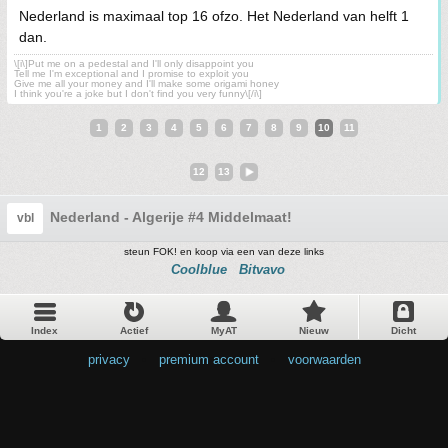
Nederland is maximaal top 16 ofzo. Het Nederland van helft 1
dan.
\[i\]Put me on a pedestal and I'll only disappoint you
Tell me I'm exceptional and I promise to exploit you
Give me all your money and I'll make some origami honey
I think you're a joke but I don't find you very funny\[/i\]
1
2
3
4
5
6
7
8
9
10
11
12
13
Nederland - Algerije #4 Middelmaat!
vbl
steun FOK! en koop via een van deze links
Coolblue
Bitvavo
Index
Actief
MyAT
Nieuw
Dicht
privacy
•
premium account
•
voorwaarden