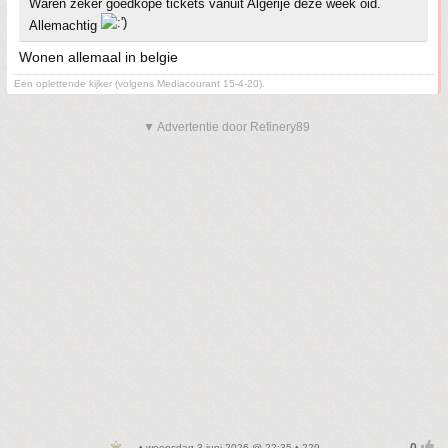
Waren zeker goedkope tickets vanuit Algerije deze week oid.
Allemachtig
Wonen allemaal in belgie
Een oplettende kijker (volgens Mediacourant 15-4-20).
▼ Advertentie door Refinery89
• woensdag 3 juni 2026 @ 22:35 • 229