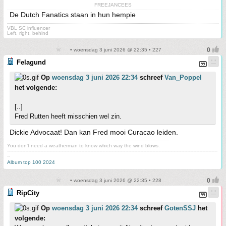
FREEJANCEES
De Dutch Fanatics staan in hun hempie
VBL SC influencer
Left, right, behind
• woensdag 3 juni 2026 @ 22:35 • 227
Felagund
Op
woensdag 3 juni 2026 22:34
schreef
Van_Poppel
het volgende:
[..]
Fred Rutten heeft misschien wel zin.
Dickie Advocaat! Dan kan Fred mooi Curacao leiden.
You don't need a weatherman to know which way the wind blows.
-------------------------------------------------------------------------------------------------------------------------------------------
--
Album top 100 2024
• woensdag 3 juni 2026 @ 22:35 • 228
RipCity
Op
woensdag 3 juni 2026 22:34
schreef
GotenSSJ
het
volgende: