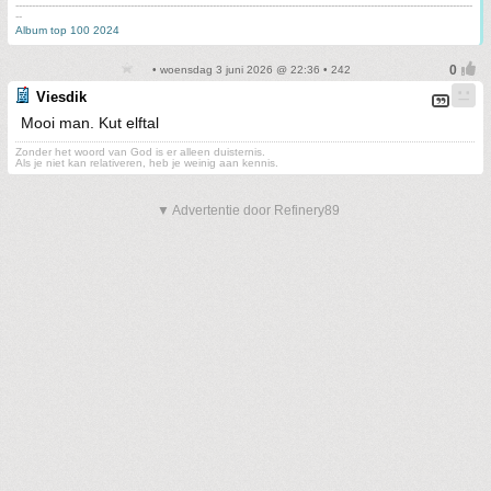
-------------------------------------------------------------------------------------------------------------------------------------------
--
Album top 100 2024
• woensdag 3 juni 2026 @ 22:36 • 242
Viesdik
Mooi man. Kut elftal
Zonder het woord van God is er alleen duisternis.
Als je niet kan relativeren, heb je weinig aan kennis.
▼ Advertentie door Refinery89