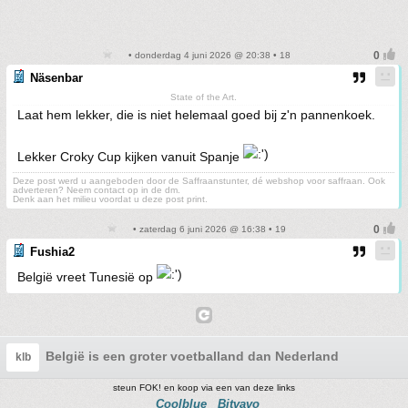
• donderdag 4 juni 2026 @ 20:38 • 18
Näsenbar
State of the Art.
Laat hem lekker, die is niet helemaal goed bij z'n pannenkoek.
Lekker Croky Cup kijken vanuit Spanje
Deze post werd u aangeboden door de Saffraanstunter, dé webshop voor saffraan. Ook
adverteren? Neem contact op in de dm.
Denk aan het milieu voordat u deze post print.
• zaterdag 6 juni 2026 @ 16:38 • 19
Fushia2
België vreet Tunesië op
België is een groter voetballand dan Nederland
klb
steun FOK! en koop via een van deze links
Coolblue
Bitvavo