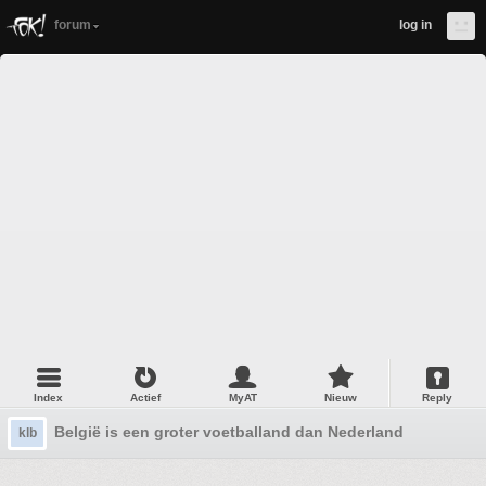
forum
log in
Index
Actief
MyAT
Nieuw
Reply
België is een groter voetballand dan Nederland
klb