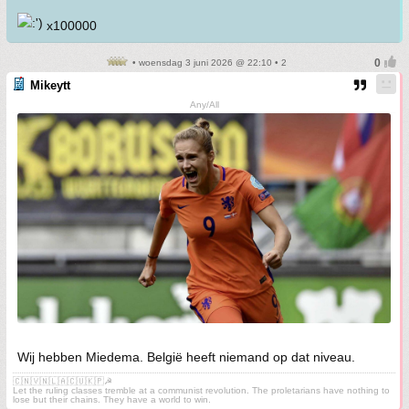
x100000
• woensdag 3 juni 2026 @ 22:10 • 2
Mikeytt
Any/All
Wij hebben Miedema. België heeft niemand op dat niveau.
🇨🇳🇻🇳🇱🇦🇨🇺🇰🇵☭
Let the ruling classes tremble at a communist revolution. The proletarians have nothing to
lose but their chains. They have a world to win.