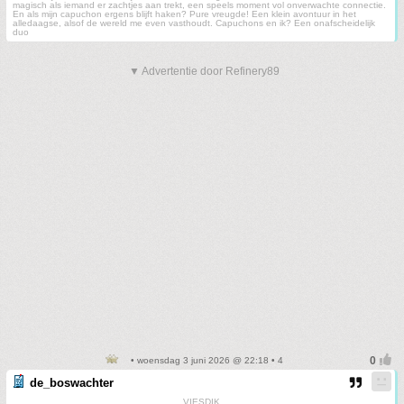
magisch als iemand er zachtjes aan trekt, een speels moment vol onverwachte connectie.
En als mijn capuchon ergens blijft haken? Pure vreugde! Een klein avontuur in het
alledaagse, alsof de wereld me even vasthoudt. Capuchons en ik? Een onafscheidelijk
duo
▼ Advertentie door Refinery89
• woensdag 3 juni 2026 @ 22:18 • 4
de_boswachter
VIESDIK