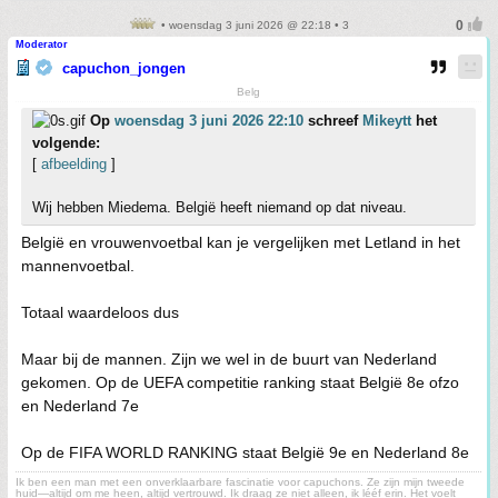
• woensdag 3 juni 2026 @ 22:18 • 3
Moderator
capuchon_jongen
Belg
Op
woensdag 3 juni 2026 22:10
schreef
Mikeytt
het
volgende:
[
afbeelding
]
Wij hebben Miedema. België heeft niemand op dat niveau.
België en vrouwenvoetbal kan je vergelijken met Letland in het
mannenvoetbal.
Totaal waardeloos dus
Maar bij de mannen. Zijn we wel in de buurt van Nederland
gekomen. Op de UEFA competitie ranking staat België 8e ofzo
en Nederland 7e
Op de FIFA WORLD RANKING staat België 9e en Nederland 8e
Ik ben een man met een onverklaarbare fascinatie voor capuchons. Ze zijn mijn tweede
huid—altijd om me heen, altijd vertrouwd. Ik draag ze niet alleen, ik lééf erin. Het voelt