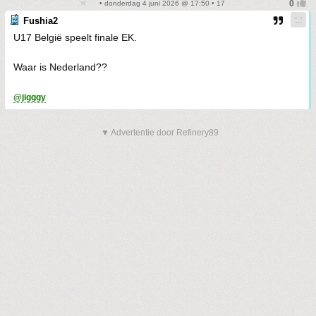
• donderdag 4 juni 2026 @ 17:50 • 17
Fushia2
U17 België speelt finale EK.
Waar is Nederland??
@jigggy
▼ Advertentie door Refinery89