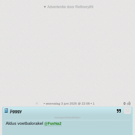
▼ Advertentie door Refinery89
• woensdag 3 juni 2026 @ 22:08 • 1
jigggy
moegenblatvlekker
Aldus voetbalorakel
@Fushia2