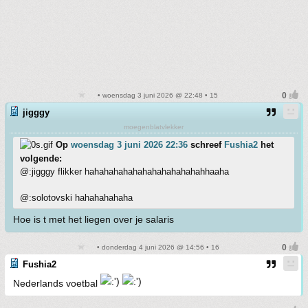
• woensdag 3 juni 2026 @ 22:48 • 15
jigggy
moegenblatvlekker
Op
woensdag 3 juni 2026 22:36
schreef
Fushia2
het
volgende:
@:jigggy flikker hahahahahahahahahahahahahhaaha
@:solotovski hahahahahaha
Hoe is t met het liegen over je salaris
• donderdag 4 juni 2026 @ 14:56 • 16
Fushia2
Nederlands voetbal