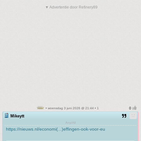
▼ Advertentie door Refinery89
• woensdag 3 juni 2026 @ 21:44 • 1
Mikeytt
Any/All
https://nieuws.nl/economi(...)effingen-ook-voor-eu