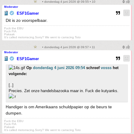
• donderdag 4 juni 2026 @ 09:55 • 10
Moderator
ESF1Gamer
Dit is zo voorspelbaar.
Fuck the EBU
Fuck FIA
Pakaak
It's called motorracing.Sorry? We went to carracing Toto
• donderdag 4 juni 2026 @ 09:57 • 11
Moderator
ESF1Gamer
Op
donderdag 4 juni 2026 09:54
schreef
vosss
het
volgende:
[..]
Precies. Zet onze handelsbazooka maar in. Fuck die kutyanks.
Handiger is om Amerikaans schuldpapier op de beurs te
dumpen.
Fuck the EBU
Fuck FIA
Pakaak
It's called motorracing.Sorry? We went to carracing Toto