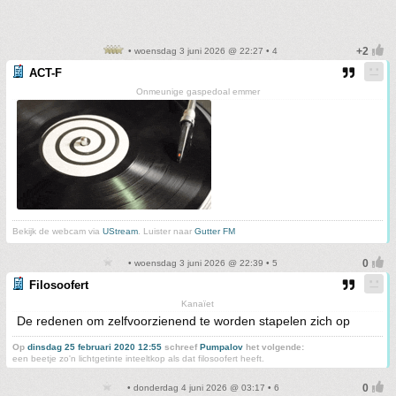
• woensdag 3 juni 2026 @ 22:27 • 4
ACT-F
Onmeunige gaspedoal emmer
Bekijk de webcam via
UStream
. Luister naar
Gutter FM
• woensdag 3 juni 2026 @ 22:39 • 5
Filosoofert
Kanaïet
De redenen om zelfvoorzienend te worden stapelen zich op
Op
dinsdag 25 februari 2020 12:55
schreef
Pumpalov
het volgende:
een beetje zo'n lichtgetinte inteeltkop als dat filosoofert heeft.
• donderdag 4 juni 2026 @ 03:17 • 6