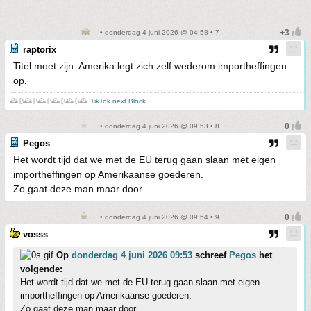
• donderdag 4 juni 2026 @ 04:58 • 7
raptorix
Titel moet zijn: Amerika legt zich zelf wederom importheffingen
op.
🕰️₿🕰️₿🕰️₿🕰️₿🕰️₿🕰️
TikTok next Block
• donderdag 4 juni 2026 @ 09:53 • 8
Pegos
Het wordt tijd dat we met de EU terug gaan slaan met eigen
importheffingen op Amerikaanse goederen.
Zo gaat deze man maar door.
• donderdag 4 juni 2026 @ 09:54 • 9
vosss
Op
donderdag 4 juni 2026 09:53
schreef
Pegos
het
volgende:
Het wordt tijd dat we met de EU terug gaan slaan met eigen
importheffingen op Amerikaanse goederen.
Zo gaat deze man maar door.