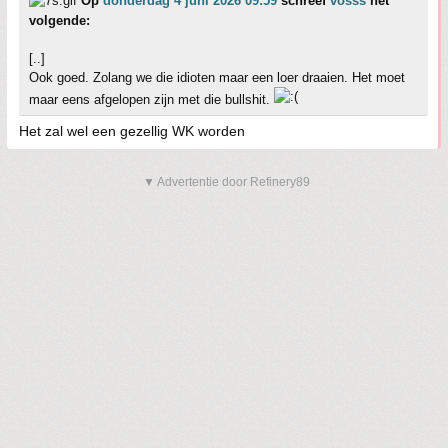
Op
donderdag 4 juni 2026 09:59
schreef
vosss
het
volgende:
[..]
Ook goed. Zolang we die idioten maar een loer draaien. Het moet
maar eens afgelopen zijn met die bullshit.
Het zal wel een gezellig WK worden
▼ Advertentie door Refinery89