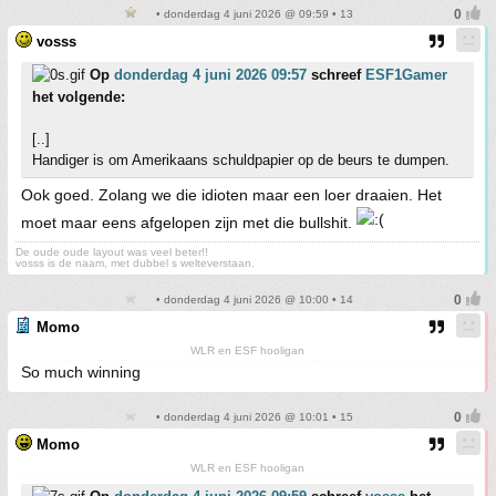
• donderdag 4 juni 2026 @ 09:59 • 13
vosss
Op
donderdag 4 juni 2026 09:57
schreef
ESF1Gamer
het volgende:
[..]
Handiger is om Amerikaans schuldpapier op de beurs te dumpen.
Ook goed. Zolang we die idioten maar een loer draaien. Het
moet maar eens afgelopen zijn met die bullshit.
De oude oude layout was veel beter!!
vosss is de naam, met dubbel s welteverstaan.
• donderdag 4 juni 2026 @ 10:00 • 14
Momo
WLR en ESF hooligan
So much winning
• donderdag 4 juni 2026 @ 10:01 • 15
Momo
WLR en ESF hooligan