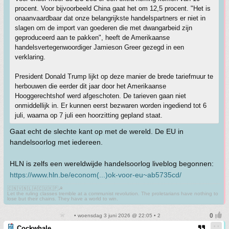
procent. Voor bijvoorbeeld China gaat het om 12,5 procent. "Het is
onaanvaardbaar dat onze belangrijkste handelspartners er niet in
slagen om de import van goederen die met dwangarbeid zijn
geproduceerd aan te pakken", heeft de Amerikaanse
handelsvertegenwoordiger Jamieson Greer gezegd in een
verklaring.
President Donald Trump lijkt op deze manier de brede tariefmuur te
herbouwen die eerder dit jaar door het Amerikaanse
Hooggerechtshof werd afgeschoten. De tarieven gaan niet
onmiddellijk in. Er kunnen eerst bezwaren worden ingediend tot 6
juli, waarna op 7 juli een hoorzitting gepland staat.
Gaat echt de slechte kant op met de wereld. De EU in
handelsoorlog met iedereen.
HLN is zelfs een wereldwijde handelsoorlog liveblog begonnen:
https://www.hln.be/econom(...)ok-voor-eu~ab5735cd/
🇨🇳🇻🇳🇱🇦🇨🇺🇰🇵☭
Let the ruling classes tremble at a communist revolution. The proletarians have nothing to
lose but their chains. They have a world to win.
• woensdag 3 juni 2026 @ 22:05 • 2
Cockwhale