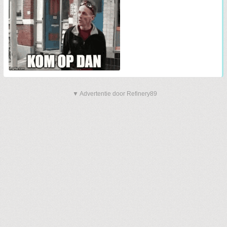
▼ Advertentie door Refinery89