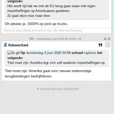
volgende:
Het wordt tijd dat we met de EU terug gaan slaan met eigen
importheffingen op Amerikaanse goederen.
Zo gaat deze man maar door.
Oh please ja. 1500% op pick-up trucks.
That's the drugs talking and truth be told, I like what they're saying.
• donderdag 4 juni 2026 @ 10:46 • 18
KaheemSaid
Op
donderdag 4 juni 2026 04:58
schreef
raptorix
het
volgende:
Titel moet zijn: Amerika legt zich zelf wederom importheffingen op.
Titel moet zijn: Amerika gaat voor nieuwe toekomstige
terugbetalingen bedrijfsleven.
▼ Advertentie door Refinery89