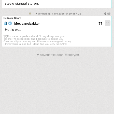
stevig signaal sturen.
• donderdag 4 juni 2026 @ 10:58 • 21
Redactie Sport
Mexicanobakker
Het is wat.
\[i\]Put me on a pedestal and I'll only disappoint you
Tell me I'm exceptional and I promise to exploit you
Give me all your money and I'll make some origami honey
I think you're a joke but I don't find you very funny\[/i\]
▼ Advertentie door Refinery89