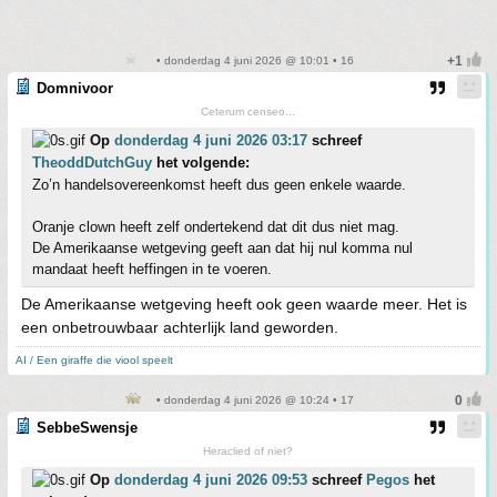
• donderdag 4 juni 2026 @ 10:01 • 16
Domnivoor
Ceterum censeo...
Op
donderdag 4 juni 2026 03:17
schreef
TheoddDutchGuy
het volgende:
Zo’n handelsovereenkomst heeft dus geen enkele waarde.
Oranje clown heeft zelf ondertekend dat dit dus niet mag.
De Amerikaanse wetgeving geeft aan dat hij nul komma nul
mandaat heeft heffingen in te voeren.
De Amerikaanse wetgeving heeft ook geen waarde meer. Het is
een onbetrouwbaar achterlijk land geworden.
AI / Een giraffe die viool speelt
• donderdag 4 juni 2026 @ 10:24 • 17
SebbeSwensje
Heraclied of niet?
Op
donderdag 4 juni 2026 09:53
schreef
Pegos
het