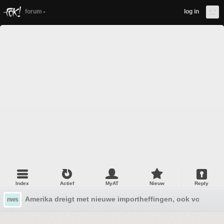
forum
log in
Index
Actief
MyAT
Nieuw
Reply
Amerika dreigt met nieuwe importheffingen, ook voor Eu
nws