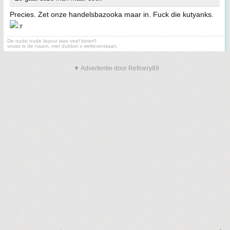
Precies. Zet onze handelsbazooka maar in. Fuck die kutyanks.
De oude oude layout was veel beter!!
vosss is de naam, met dubbel s welteverstaan.
▼ Advertentie door Refinery89