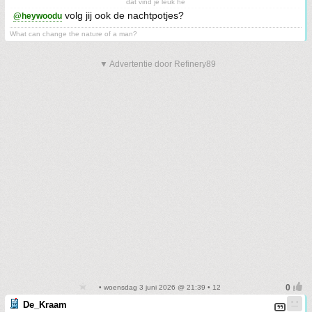
dat vind je leuk hè
volg jij ook de nachtpotjes?
@heywoodu
What can change the nature of a man?
▼ Advertentie door Refinery89
• woensdag 3 juni 2026 @ 21:39 • 12
De_Kraam