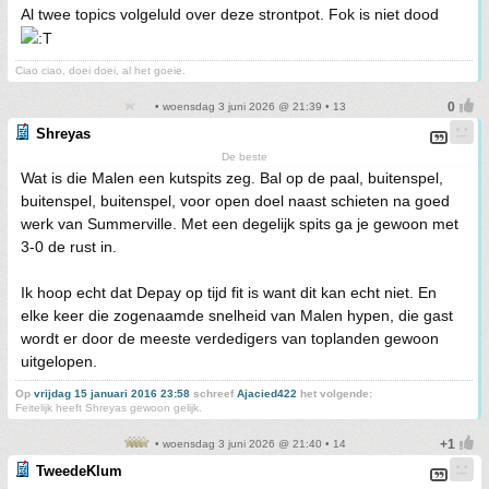
Al twee topics volgeluld over deze strontpot. Fok is niet dood
Ciao ciao, doei doei, al het goeie.
• woensdag 3 juni 2026 @ 21:39 • 13
Shreyas
De beste
Wat is die Malen een kutspits zeg. Bal op de paal, buitenspel,
buitenspel, buitenspel, voor open doel naast schieten na goed
werk van Summerville. Met een degelijk spits ga je gewoon met
3-0 de rust in.
Ik hoop echt dat Depay op tijd fit is want dit kan echt niet. En
elke keer die zogenaamde snelheid van Malen hypen, die gast
wordt er door de meeste verdedigers van toplanden gewoon
uitgelopen.
Op
vrijdag 15 januari 2016 23:58
schreef
Ajacied422
het volgende:
Feitelijk heeft Shreyas gewoon gelijk.
• woensdag 3 juni 2026 @ 21:40 • 14
TweedeKlum