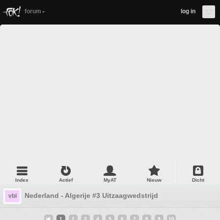
forum
log in
Index
Actief
MyAT
Nieuw
Dicht
Nederland - Algerije #3 Uitzaagwedstrijd
vbl
1
2
3
4
5
6
7
8
9
10