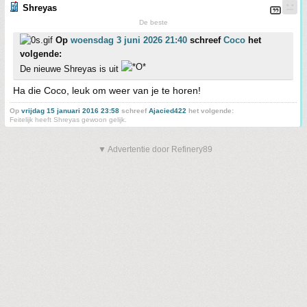
Shreyas
De beste
Op
woensdag 3 juni 2026 21:40
schreef
Coco
het
volgende:
De nieuwe Shreyas is uit
Ha die Coco, leuk om weer van je te horen!
Op
vrijdag 15 januari 2016 23:58
schreef
Ajacied422
het volgende:
Feitelijk heeft Shreyas gewoon gelijk.
▼ Advertentie door Refinery89