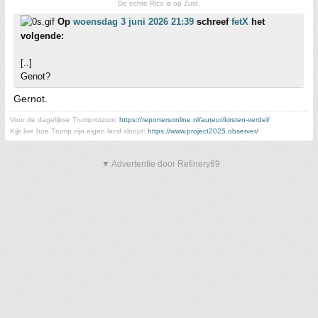
De echte Rico is op Zuid.
Op
woensdag 3 juni 2026 21:39
schreef
fetX
het
volgende:
[..]
Genot?
Gernot.
Voor de dagelijkse Trumprotzooi:
https://reportersonline.nl/auteur/kirsten-verdel/
Kijk live hoe Trump zijn eigen land sloopt:
https://www.project2025.observer/
▼ Advertentie door Refinery89