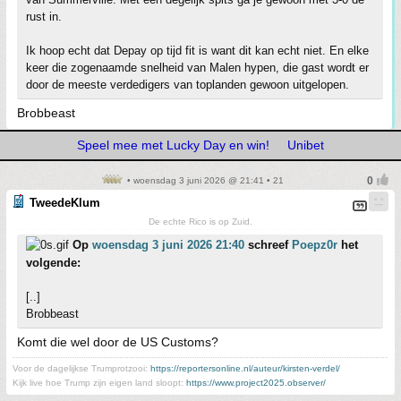
rust in.
Ik hoop echt dat Depay op tijd fit is want dit kan echt niet. En elke
keer die zogenaamde snelheid van Malen hypen, die gast wordt er
door de meeste verdedigers van toplanden gewoon uitgelopen.
Brobbeast
Speel mee met Lucky Day en win!
Unibet
• woensdag 3 juni 2026 @ 21:41 • 21
TweedeKlum
De echte Rico is op Zuid.
Op
woensdag 3 juni 2026 21:40
schreef
Poepz0r
het
volgende:
[..]
Brobbeast
Komt die wel door de US Customs?
Voor de dagelijkse Trumprotzooi:
https://reportersonline.nl/auteur/kirsten-verdel/
Kijk live hoe Trump zijn eigen land sloopt:
https://www.project2025.observer/