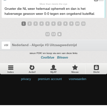
More than meets the eye
Grueter die NL weer helemaal ophemelt en dan is het
halverwege gewoon weer 0-0 tegen een ongekend kutelftal.
1
2
3
4
5
6
7
8
9
10
11
12
13
Nederland - Algerije #3 Uitzaagwedstrijd
vbl
steun FOK! en koop via een van deze links
Coolblue
Bitvavo
Index
Actief
MyAT
Nieuw
Dicht
privacy
•
premium account
•
voorwaarden