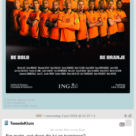
Il mondo apre le porte
Pace totalitaria
Solo l'odore della morte.
• woensdag 3 juni 2026 @ 21:37 • 2
TweedeKlum
De echte Rico is op Zuid.
Erg matig, wat doen die lui op trainingen?