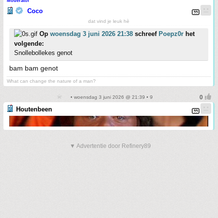
Moderator
Coco
dat vind je leuk hè
Op
woensdag 3 juni 2026 21:38
schreef
Poepz0r
het
volgende:
Snollebollekes genot
bam bam genot
What can change the nature of a man?
• woensdag 3 juni 2026 @ 21:39 • 9
Houtenbeen
▼ Advertentie door Refinery89