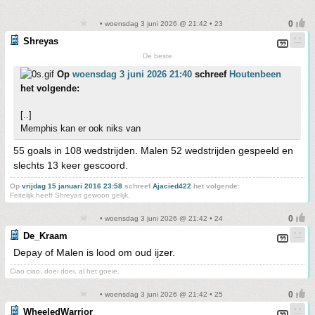
• woensdag 3 juni 2026 @ 21:42 • 23
Shreyas
De beste
Op
woensdag 3 juni 2026 21:40
schreef
Houtenbeen
het volgende:
[..]
Memphis kan er ook niks van
55 goals in 108 wedstrijden. Malen 52 wedstrijden gespeeld en
slechts 13 keer gescoord.
Op
vrijdag 15 januari 2016 23:58
schreef
Ajacied422
het volgende:
Feitelijk heeft Shreyas gewoon gelijk.
• woensdag 3 juni 2026 @ 21:42 • 24
De_Kraam
Depay of Malen is lood om oud ijzer.
Ciao ciao, doei doei, al het goeie.
• woensdag 3 juni 2026 @ 21:42 • 25
WheeledWarrior