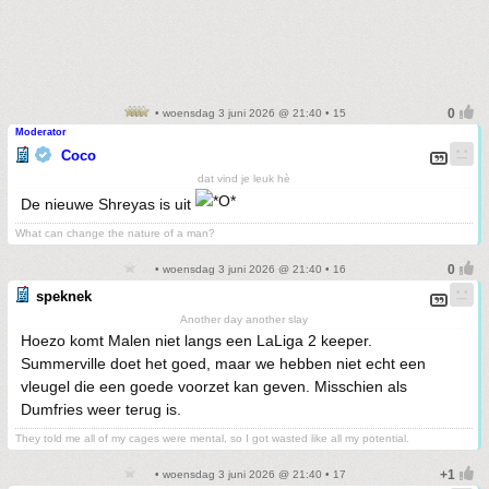
• woensdag 3 juni 2026 @ 21:40 • 15
Moderator
Coco
dat vind je leuk hè
De nieuwe Shreyas is uit
What can change the nature of a man?
• woensdag 3 juni 2026 @ 21:40 • 16
speknek
Another day another slay
Hoezo komt Malen niet langs een LaLiga 2 keeper.
Summerville doet het goed, maar we hebben niet echt een
vleugel die een goede voorzet kan geven. Misschien als
Dumfries weer terug is.
They told me all of my cages were mental, so I got wasted like all my potential.
• woensdag 3 juni 2026 @ 21:40 • 17