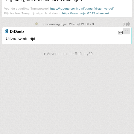
Voor de dagelijkse Trumprotzooi:
https://reportersonline.nl/auteur/kirsten-verdel/
Kijk live hoe Trump zijn eigen land sloopt:
https://www.project2025.observer/
• woensdag 3 juni 2026 @ 21:38 • 3
DrDentz
Uitzaaiwedstrijd
▼ Advertentie door Refinery89