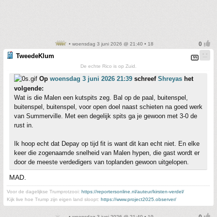
• woensdag 3 juni 2026 @ 21:40 • 18
TweedeKlum
De echte Rico is op Zuid.
Op
woensdag 3 juni 2026 21:39
schreef
Shreyas
het
volgende:
Wat is die Malen een kutspits zeg. Bal op de paal, buitenspel,
buitenspel, buitenspel, voor open doel naast schieten na goed werk
van Summerville. Met een degelijk spits ga je gewoon met 3-0 de
rust in.
Ik hoop echt dat Depay op tijd fit is want dit kan echt niet. En elke
keer die zogenaamde snelheid van Malen hypen, die gast wordt er
door de meeste verdedigers van toplanden gewoon uitgelopen.
MAD.
Voor de dagelijkse Trumprotzooi:
https://reportersonline.nl/auteur/kirsten-verdel/
Kijk live hoe Trump zijn eigen land sloopt:
https://www.project2025.observer/
• woensdag 3 juni 2026 @ 21:40 • 19