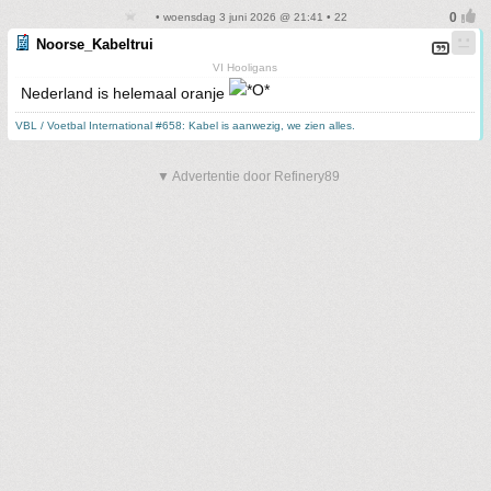
• woensdag 3 juni 2026 @ 21:41 • 22
Noorse_Kabeltrui
VI Hooligans
Nederland is helemaal oranje
VBL / Voetbal International #658: Kabel is aanwezig, we zien alles.
▼ Advertentie door Refinery89