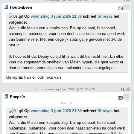
Houtenbeen
Op
woensdag 3 juni 2026 21:39
schreef
Shreyas
het
volgende:
Wat is die Malen een kutspits zeg. Bal op de paal, buitenspel,
buitenspel, buitenspel, voor open doel naast schieten na goed werk
van Summerville. Met een degelijk spits ga je gewoon met 3-0 de
rust in.
Ik hoop echt dat Depay op tijd fit is want dit kan echt niet. En elke
keer die zogenaamde snelheid van Malen hypen, die gast wordt er
door de meeste verdedigers van toplanden gewoon uitgelopen.
Memphis kan er ook niks van
• woensdag 3 juni 2026 @ 21:40 • 20
Poepz0r
Poepz0r
Op
woensdag 3 juni 2026 21:39
schreef
Shreyas
het
volgende:
Wat is die Malen een kutspits zeg. Bal op de paal, buitenspel,
buitenspel, buitenspel, voor open doel naast schieten na goed werk
van Summerville. Met een degelijk spits ga je gewoon met 3-0 de