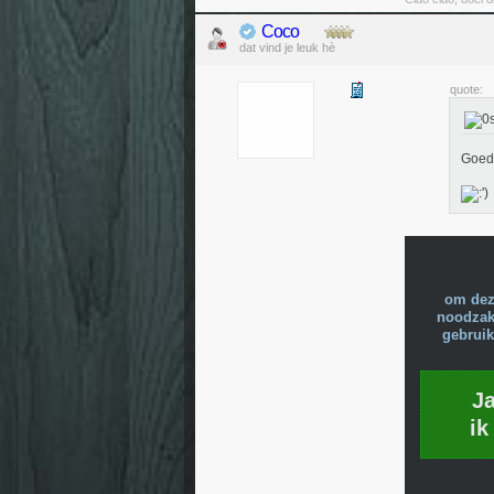
Coco
dat vind je leuk hè
quote:
Goed 
om dez
noodzake
gebruik
J
ik