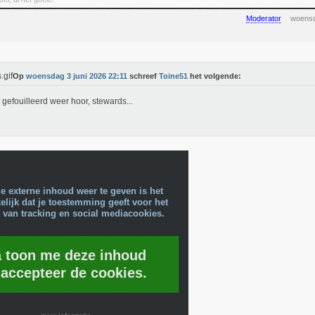
Moderator
woensd
Op
woensdag 3 juni 2026 22:11
schreef
Toine51
het volgende:
gefouilleerd weer hoor, stewards...
e externe inhoud weer te geven is het
lijk dat je toestemming geeft voor het
 van tracking en social mediacookies.
a toon me deze inhoud
 accepteer de cookies.