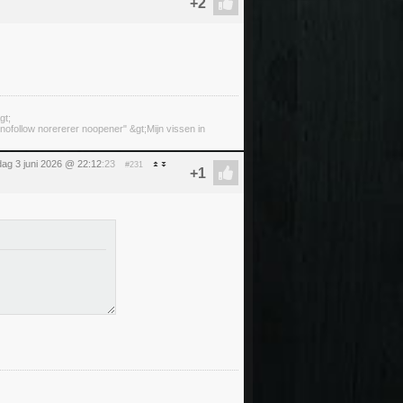
gt;
ofollow norererer noopener" &gt;Mijn vissen in
ag 3 juni 2026 @ 22:12
:23
#231