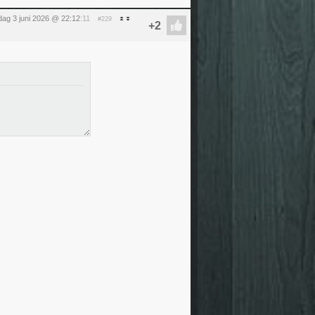
ag 3 juni 2026 @ 22:12
:11
#229