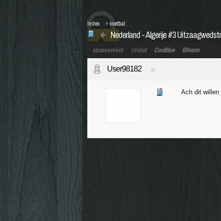
Index
»
voetbal
Nederland - Algerije #3 Uitzaagwedstr
abonnement
Unibet
Coolblue
Bitvavo
User98182
Ach dit wille