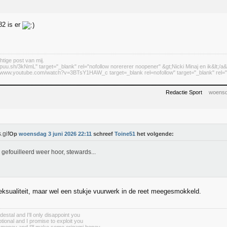
82 is er
htige post van mij.
//puu.sh/3kNmL" target="_blank" rel="nofollow norererer noopener" &gt;Nicki Minaj en ik&lt;/a&
://www.youtube.com/watch?v=3BTsY1HAW_c target=_blank rel=nofollow" target="_blank" rel="n
Redactie Sport
woensd
Op
woensdag 3 juni 2026 22:11
schreef
Toine51
het volgende:
gefouilleerd weer hoor, stewards...
sualiteit, maar wel een stukje vuurwerk in de reet meegesmokkeld.
destal and I'll only disappoint you
tional and I promise to exploit you