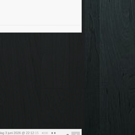
ag 3 juni 2026 @ 22:12
:15
#230