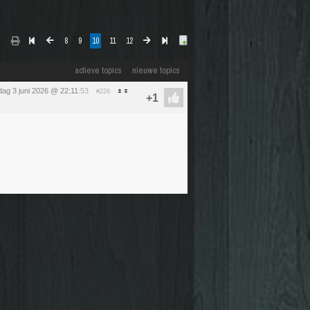
8
9
10
11
12
actieve topics
nieuwe topics
ag 3 juni 2026 @ 22:11
:53
#226