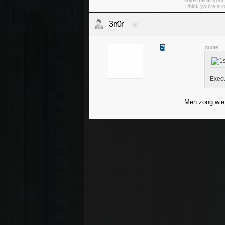
Give me all you
I think you're a j
3rr0r
quote:
Execu
Men zong wie 