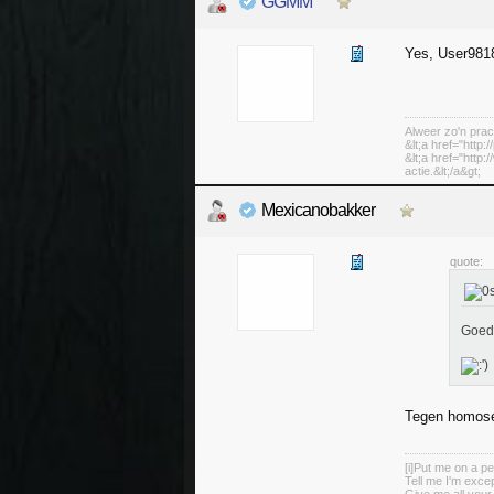
GGMM
Yes, User981
Alweer zo'n prac
&lt;a href="http:
&lt;a href="http
actie.&lt;/a&gt;
Mexicanobakker
quote:
Goed 
Tegen homosek
[i]Put me on a pe
Tell me I'm excep