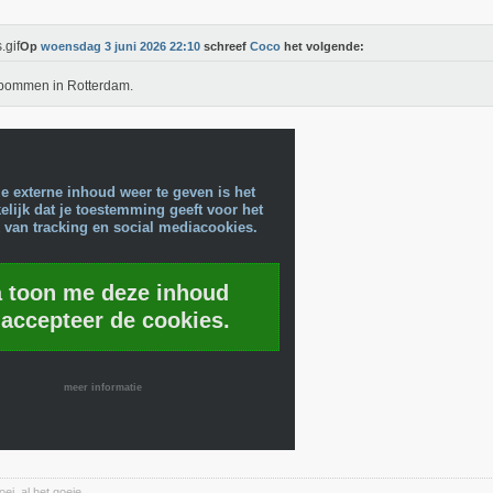
Op
woensdag 3 juni 2026 22:10
schreef
Coco
het volgende:
 bommen in Rotterdam.
e externe inhoud weer te geven is het
lijk dat je toestemming geeft voor het
 van tracking en social mediacookies.
a toon me deze inhoud
 accepteer de cookies.
meer informatie
oei, al het goeie.