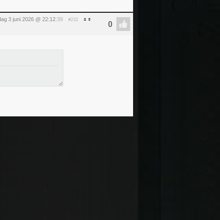
ag 3 juni 2026 @ 22:12
:39
#232