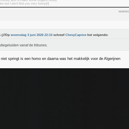
r money and I'll make some origami honey
oke but I don't find you very funny[/i]
woensd
Op
woensdag 3 juni 2026 22:10
schreef
ChevyCaprice
het volgende:
tiegeluiden vanaf de tribunes.
niet springt is een homo en daarna was het makkelijk voor de Algerijnen