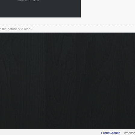
meer informatie
 the nature of a man?
Forum Admin
woensd