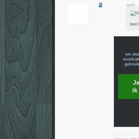
quote:
Veel
om dez
noodzake
gebruik
J
ik
Ciao ciao, doei d