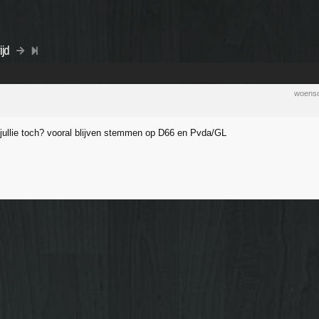
ijd
woensd
n jullie toch? vooral blijven stemmen op D66 en Pvda/GL