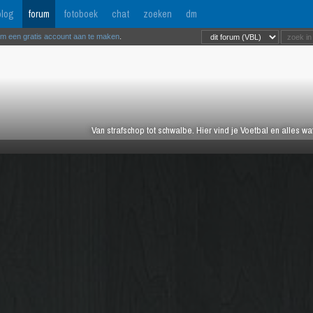
log
forum
fotoboek
chat
zoeken
dm
om een gratis account aan te maken
.
Van strafschop tot schwalbe. Hier vind je Voetbal en alles w