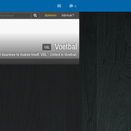
doneren
inbreuk?
Voetbal
VBL
at daarmee te maken heeft. VBL - United in Voetbal.