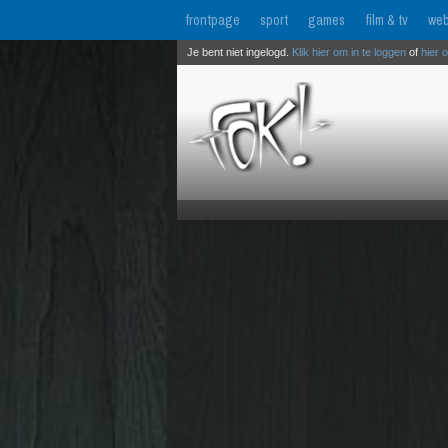
frontpage
sport
games
film & tv
web
Je bent niet ingelogd.
Klik hier om in te loggen
of
hier 