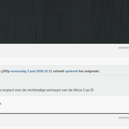
woensd
Op
woensdag 3 juni 2026 22:11
schreef
speknek
het volgende:
e respect voor de rechtmatige winnaars van de Africa Cup 🤭
n
woensd