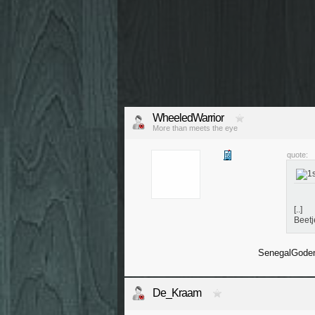
WheeledWarrior
More than meets the eye
quote:
[..]
Beetj
SenegalGode
De_Kraam