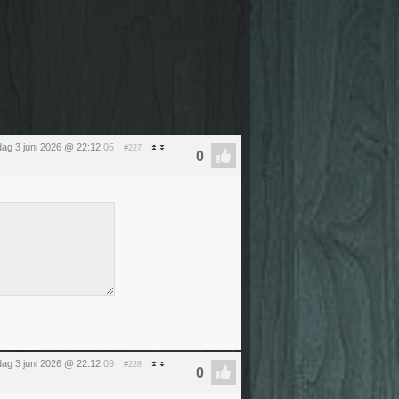
ag 3 juni 2026 @ 22:12
:05
#227
ag 3 juni 2026 @ 22:12
:09
#228