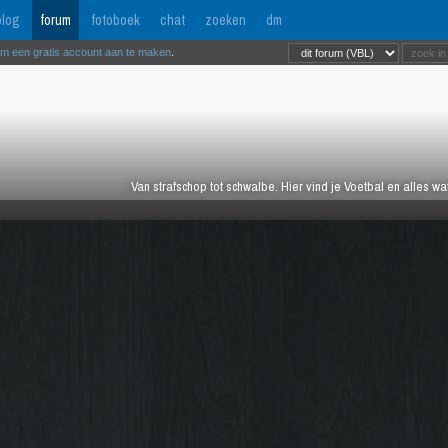
log
forum
fotoboek
chat
zoeken
dm
om een gratis account aan te maken
.
Van strafschop tot schwalbe. Hier vind je Voetbal en alles w