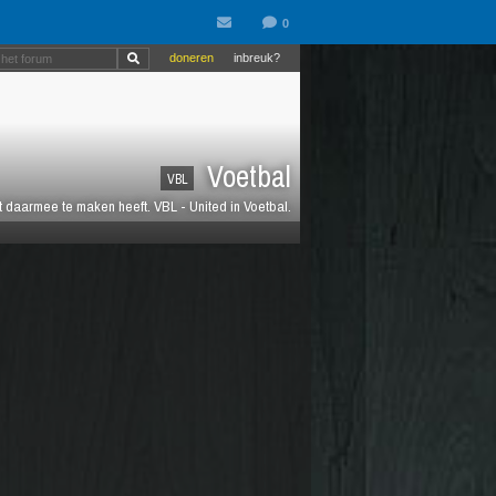
doneren
inbreuk?
Voetbal
VBL
at daarmee te maken heeft. VBL - United in Voetbal.