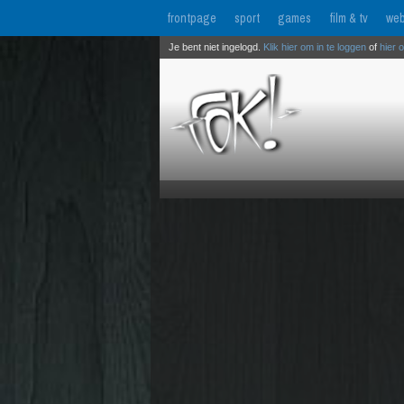
frontpage
sport
games
film & tv
web
Je bent niet ingelogd.
Klik hier om in te loggen
of
hier 