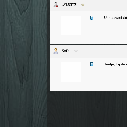
DrDentz
Uitzaaiwedstri
3rr0r
Jeetje, bij de