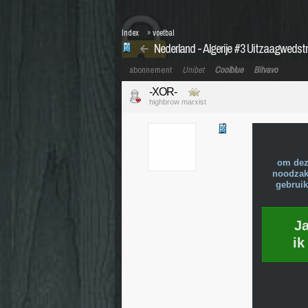
Index
»
voetbal
Nederland - Algerije #3 Uitzaagwedstr
abonnement
Unibet
Coolblue
Bitvavo
-XOR-
highbrow marxist
om dez
noodzake
gebruik
J
ik