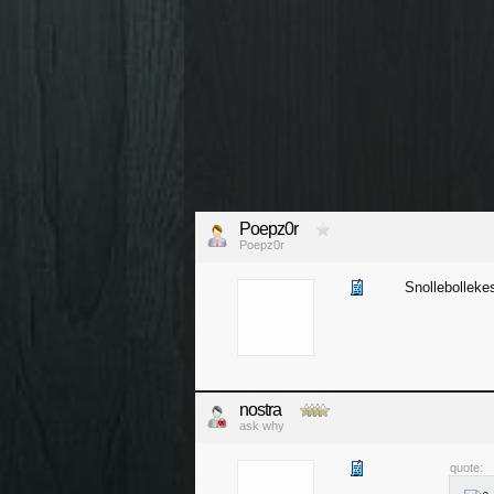
Poepz0r
Poepz0r
Snollebolleke
nostra
ask why
quote: