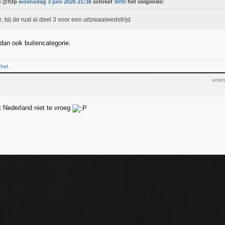
Op
woensdag 3 juni 2026 21:38
schreef
3rr0r
het volgende:
e, bij de rust al deel 3 voor een uitzwaaiwedstrijd
 dan ook buitencategorie.
chet.
woen
t Nederland niet te vroeg