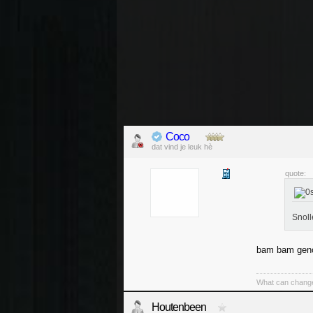
Coco
dat vind je leuk hè
quote:
Snoll
bam bam gen
What can change
Houtenbeen