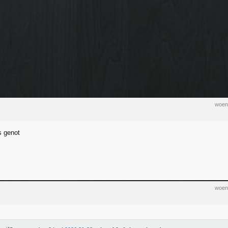
woen
s genot
woen