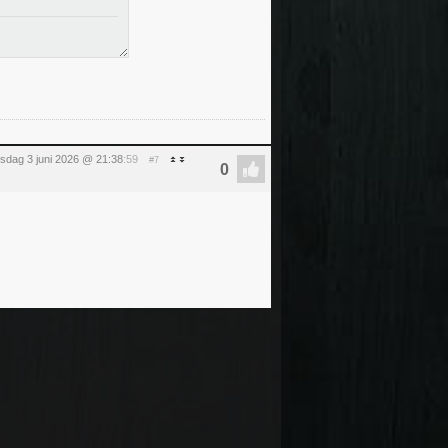
sdag 3 juni 2026 @ 21:38
:59
#7