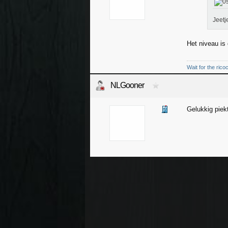
Jeetj
Het niveau is
Wait for the rico
NLGooner
Gelukkig piek