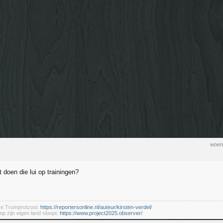
woen
 doen die lui op trainingen?
se Trumprotzooi:
https://reportersonline.nl/auteur/kirsten-verdel/
mp zijn eigen land sloopt:
https://www.project2025.observer/