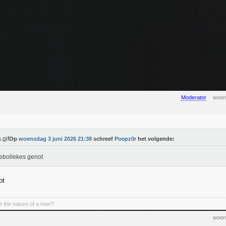
Moderator
woen
Op
woensdag 3 juni 2026 21:38
schreef
Poepz0r
het volgende:
ebollekes genot
ot
 the nature of a man?
woen