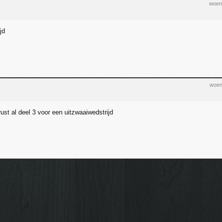
woen
jd
woen
 rust al deel 3 voor een uitzwaaiwedstrijd