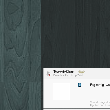
TweedeKlum
De echte Rico is op Zuid.
Erg matig, wat
Voor de dagelijk
Kijk live hoe Tru