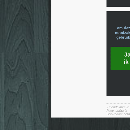
om dez
noodzake
gebruik
J
ik
Il mondo apre le
Pace totalitaria
Solo l'odore dell