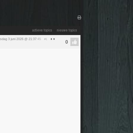
actieve topics
nieuwe topics
sdag 3 juni 2026 @ 21:37
:45
#1