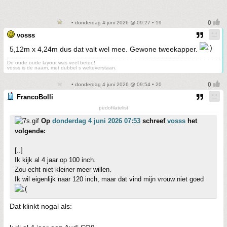
• donderdag 4 juni 2026 @ 09:27 • 19
vosss
5,12m x 4,24m dus dat valt wel mee. Gewone tweekapper.
De oude oude layout was veel beter!!
vosss is de naam, met dubbel s welteverstaan.
• donderdag 4 juni 2026 @ 09:54 • 20
FrancoBolli
pedofilatelist
Op
donderdag 4 juni 2026 07:53
schreef
vosss
het
volgende:
[..]
Ik kijk al 4 jaar op 100 inch.
Zou echt niet kleiner meer willen.
Ik wil eigenlijk naar 120 inch, maar dat vind mijn vrouw niet goed
Dat klinkt nogal als: