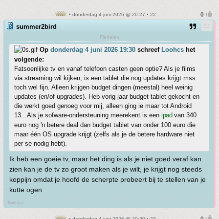
• donderdag 4 juni 2026 @ 20:27 • 22
summer2bird
Fiedelen
Op
donderdag 4 juni 2026 19:30
schreef
Loohcs
het
volgende:
Fatsoenlijke tv en vanaf telefoon casten geen optie? Als je films
via streaming wil kijken, is een tablet die nog updates krijgt mss
toch wel fijn. Alleen krijgen budget dingen (meestal) heel weinig
updates (en/of upgrades). Heb vorig jaar budget tablet gekocht en
die werkt goed genoeg voor mij, alleen ging ie maar tot Android
13...Als je sofware-ondersteuning meerekent is een
ipad
van 340
euro nog 'n betere deal dan budget tablet van onder 100 euro die
maar één OS upgrade krijgt (zelfs als je de betere hardware niet
per se nodig hebt).
Ik heb een goeie tv, maar het ding is als je niet goed veraf kan
zien kan je de tv zo groot maken als je wilt, je krijgt nog steeds
koppijn omdat je hoofd de scherpte probeert bij te stellen van je
kutte ogen
Twiddel
• donderdag 4 juni 2026 @ 20:30 • 23