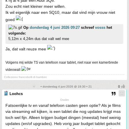
k rij al 4 jaar een Audi SQ8.
Zou echt niet kleiner meer willen.
Ik wil eigenlijk naar een SQ10, maar dat vind mijn vrouw niet
goed
Op
donderdag 4 juni 2026 09:27
schreef
vosss
het
volgende:
5,12m x 4,24m dus dat valt wel mee
Ja, dat valt reuze mee
Volgens mij wilde TS van telefoon naar tablet, niet naar een kamerbrede
videowall
Colleziono francobolli di bambini
• donderdag 4 juni 2026 @ 19:30 • 21
Loohcs
Osslim
Fatsoenlijke tv en vanaf telefoon casten geen optie? Als je films
via streaming wil kijken, is een tablet die nog updates krijgt mss
toch wel fijn. Alleen krijgen budget dingen (meestal) heel weinig
updates (en/of upgrades). Heb vorig jaar budget tablet gekocht