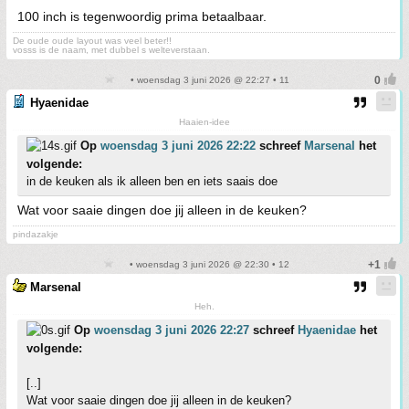
100 inch is tegenwoordig prima betaalbaar.
De oude oude layout was veel beter!!
vosss is de naam, met dubbel s welteverstaan.
• woensdag 3 juni 2026 @ 22:27 • 11
Hyaenidae
Haaien-idee
Op
woensdag 3 juni 2026 22:22
schreef
Marsenal
het
volgende:
in de keuken als ik alleen ben en iets saais doe
Wat voor saaie dingen doe jij alleen in de keuken?
pindazakje
• woensdag 3 juni 2026 @ 22:30 • 12
Marsenal
Heh.
Op
woensdag 3 juni 2026 22:27
schreef
Hyaenidae
het
volgende:
[..]
Wat voor saaie dingen doe jij alleen in de keuken?