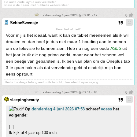
De oude oude layout was veel beter!!
vosss is de naam, met dubbel s welteverstaan.
• donderdag 4 juni 2026 @ 09:01 • 17
SebbeSwensje
Heraclied of niet?
Voor mij is het ideaal, want ik kan de tablet meenemen als ik wil
draaien en dan hoef je dus niet maar 1 houding aan te nemen
om de televisie te kunnen zien. Heb nu nog een oude
ASUS
uit
het jaar kruik die nog prima werkt, maar waar het scherm wel
een beetje van gebarsten is. Ik ben van plan om de Oneplus tab
3 te gaan halen als dat vervelende geld.nl eindelijk mijn bon
eens opstuurt.
That's the drugs talking and truth be told, I like what they're saying.
• donderdag 4 juni 2026 @ 09:11 • 18
sleepingbeauty
Op
donderdag 4 juni 2026 07:53
schreef
vosss
het
volgende:
[..]
Ik kijk al 4 jaar op 100 inch.