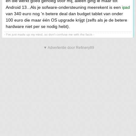
en die werkt goed genoeg voor mij, alleen ging ie maar tot
Android 13...Als je sofware-ondersteuning meerekent is een
ipad
van 340 euro nog 'n betere deal dan budget tablet van onder
100 euro die maar één OS upgrade krijgt (zelfs als je de betere
hardware niet per se nodig hebt).
- I've just made up my mind, so don't confuse me with the facts -
▼ Advertentie door Refinery89