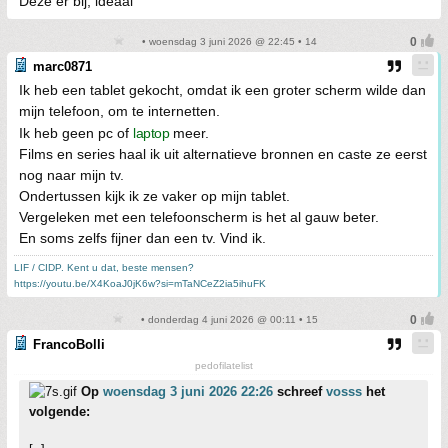
Deze er bij, ideaal
• woensdag 3 juni 2026 @ 22:45 • 14
marc0871
Ik heb een tablet gekocht, omdat ik een groter scherm wilde dan
mijn telefoon, om te internetten.
Ik heb geen pc of
laptop
meer.
Films en series haal ik uit alternatieve bronnen en caste ze eerst
nog naar mijn tv.
Ondertussen kijk ik ze vaker op mijn tablet.
Vergeleken met een telefoonscherm is het al gauw beter.
En soms zelfs fijner dan een tv. Vind ik.
LIF / CIDP. Kent u dat, beste mensen?
https://youtu.be/X4KoaJ0jK6w?si=mTaNCeZ2ia5ihuFK
• donderdag 4 juni 2026 @ 00:11 • 15
FrancoBolli
pedofilatelist
Op
woensdag 3 juni 2026 22:26
schreef
vosss
het
volgende: