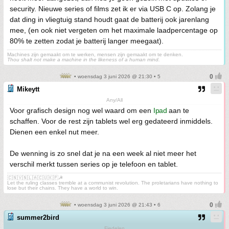
security. Nieuwe series of films zet ik er via USB C op. Zolang je
dat ding in vliegtuig stand houdt gaat de batterij ook jarenlang
mee, (en ook niet vergeten om het maximale laadpercentage op
80% te zetten zodat je batterij langer meegaat).
Machines zijn gemaakt om te werken, mensen zijn gemaakt om te denken.
Thou shalt not make a machine in the likeness of a human mind.
• woensdag 3 juni 2026 @ 21:30 • 5
Mikeytt
Any/All
Voor grafisch design nog wel waard om een
Ipad
aan te
schaffen. Voor de rest zijn tablets wel erg gedateerd inmiddels.
Dienen een enkel nut meer.
De wenning is zo snel dat je na een week al niet meer het
verschil merkt tussen series op je telefoon en tablet.
🇨🇳🇻🇳🇱🇦🇨🇺🇰🇵☭
Let the ruling classes tremble at a communist revolution. The proletarians have nothing to
lose but their chains. They have a world to win.
• woensdag 3 juni 2026 @ 21:43 • 6
summer2bird
Fiedelen