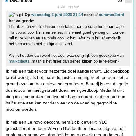
DuvalBrood
Duval... heerlijk!
Op
woensdag 3 juni 2026 21:14
schreef
summer2bird
het volgende:
Hai, ik zit erover te denken een tablet aan te schaffen maar twijfel.
Tis vooral voor films en series, ik zie niet goed genoeg om zonder
bril tv te kijken en savonds gooi ik het liefst mijn bril af omdat ik
het sensorisch niet zo fijn altijd vind.
Als ik het doe dan word het zeer waarschijnlijk een goedkope van
marktplaats
, maar is het fijner dan series kijken op je telefoon?
Ik heb een tablet voor hetzelfde doel aangeschaft. Elk goedkoop
tablet werkt, als het maar de juiste afmeting heeft en een niet te
grote bezel om het actieve scherm heen. Batterij is een dingetje
dus ik zou het niet gebruikt doen, een goedkoop Media Markt
ding is slimmer dan een tweede hands duurdere die maar een
half uurtje aan kan zonder weer op de voeding gegooid te
moeten worden.
Ik heb een Le novo gekocht, hem 1x bijgewerkt, VLC
geinstalleerd en toen WiFi en Bluetooth en locatie uitgezet, en
nooit meer aangezet, dan heb je geen gezeik met updates of