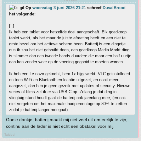
Op
woensdag 3 juni 2026 21:21
schreef
DuvalBrood
het volgende:
[..]
Ik heb een tablet voor hetzelfde doel aangeschaft. Elk goedkoop
tablet werkt, als het maar de juiste afmeting heeft en een niet te
grote bezel om het actieve scherm heen. Batterij is een dingetje
dus ik zou het niet gebruikt doen, een goedkoop Media Markt ding
is slimmer dan een tweede hands duurdere die maar een half uurtje
aan kan zonder weer op de voeding gegooid te moeten worden.
Ik heb een Le novo gekocht, hem 1x bijgewerkt, VLC geinstalleerd
en toen WiFi en Bluetooth en locatie uitgezet, en nooit meer
aangezet, dan heb je geen gezeik met updates of security. Nieuwe
series of films zet ik er via USB C op. Zolang je dat ding in
vliegtuig stand houdt gaat de batterij ook jarenlang mee, (en ook
niet vergeten om het maximale laadpercentage op 80% te zetten
zodat je batterij langer meegaat).
Goeie dankje, batterij maakt mij niet veel uit om eerlijk te zijn,
continu aan de lader is niet echt een obstakel voor mij.
Twiddel