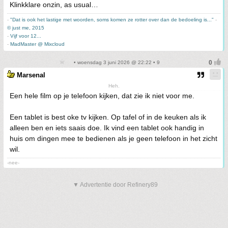
Klinkklare onzin, as usual…
-
"Dat is ook het lastige met woorden, soms komen ze rotter over dan de bedoeling is..."
-
© just me, 2015
-
Vijf voor 12...
-
MadMaster @ Mixcloud
• woensdag 3 juni 2026 @ 22:22 • 9
Marsenal
Heh.
Een hele film op je telefoon kijken, dat zie ik niet voor me.
Een tablet is best oke tv kijken. Op tafel of in de keuken als ik
alleen ben en iets saais doe. Ik vind een tablet ook handig in
huis om dingen mee te bedienen als je geen telefoon in het zicht
wil.
-nee-
▼ Advertentie door Refinery89