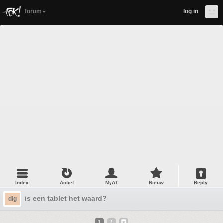
forum
log in
Index
Actief
MyAT
Nieuw
Reply
is een tablet het waard?
dig
1
2