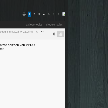
1
2
3
4
5
6
7
actieve topics
nieuwe topics
sdag 3 juni 2026 @ 21:08
:53
#1
laatste seizoen van VPRO
mma.