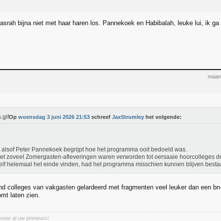
asrah bijna niet met haar haren los. Pannekoek en Habibalah, leuke lui, ik ga
maand
Op
woensdag 3 juni 2026 21:53
schreef
JaxStrumley
het volgende:
t alsof Peter Pannekoek begrijpt hoe het programma ooit bedoeld was.
iet zoveel Zomergasten-afleveringen waren verworden tot oersaaie hoorcolleges do
elf helemaal het einde vinden, had het programma misschien kunnen blijven besta
ind colleges van vakgasten gelardeerd met fragmenten veel leuker dan een bn-e
mt laten zien.
voor al uw primeurs!