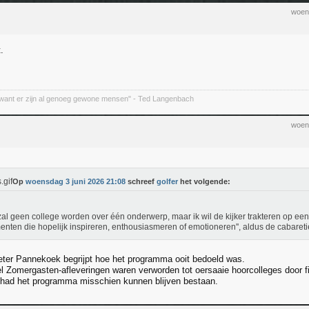
woen
.
want er zijn al genoeg gewone mensen" - Ted Langenbach
woen
Op
woensdag 3 juni 2026 21:08
schreef
golfer
het volgende:
 zal geen college worden over één onderwerp, maar ik wil de kijker trakteren op ee
enten die hopelijk inspireren, enthousiasmeren of emotioneren'', aldus de cabareti
Peter Pannekoek begrijpt hoe het programma ooit bedoeld was.
el Zomergasten-afleveringen waren verworden tot oersaaie hoorcolleges door fi
 had het programma misschien kunnen blijven bestaan.