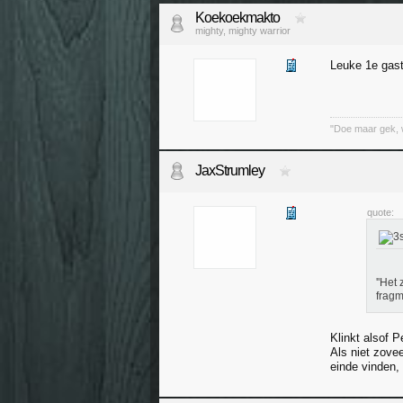
Koekoekmakto
mighty, mighty warrior
Leuke 1e gast
"Doe maar gek, 
JaxStrumley
quote:
''Het
fragm
Klinkt alsof 
Als niet zove
einde vinden,