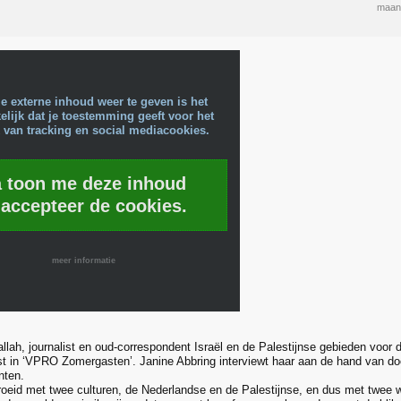
maand
e externe inhoud weer te geven is het
lijk dat je toestemming geeft voor het
 van tracking en social mediacookies.
a toon me deze inhoud
 accepteer de cookies.
meer informatie
llah, journalist en oud-correspondent Israël en de Palestijnse gebieden voor
t in ‘VPRO Zomergasten’. Janine Abbring interviewt haar aan de hand van door
nten.
roeid met twee culturen, de Nederlandse en de Palestijnse, en dus met twee w