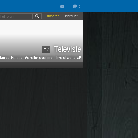
doneren
inbreuk?
Televisie
TV
es. Praat er gezellig over mee, live of achteraf!