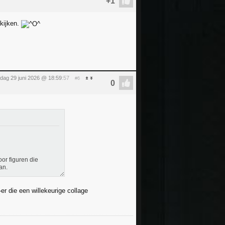
 kijken.
ag 29 juni 2026 @ 18:59
:57
#6
or figuren die
an.
r die een willekeurige collage