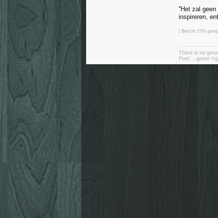
''Het zal geen
inspireren, en
[ Bericht 15% gewij
There is no great
Poef.....gone! ©g