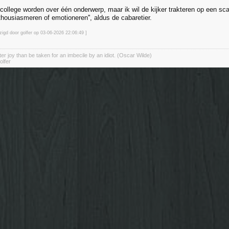
 college worden over één onderwerp, maar ik wil de kijker trakteren op een sc
thousiasmeren of emotioneren'', aldus de cabaretier.
zigd door golfer op 03-06-2026 22:06
:49
]
er joy than be taken for an imbecile by an idiot. (Oscar Wilde)
olfer