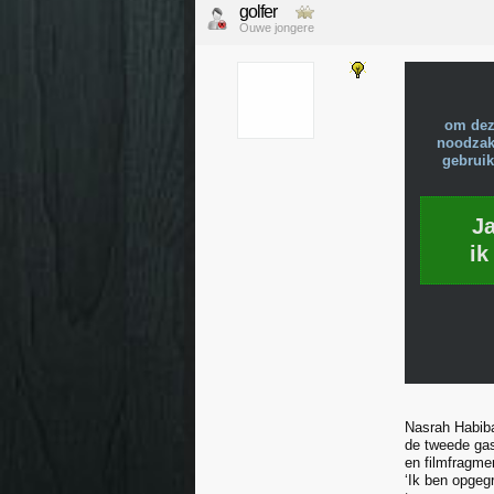
golfer
Ouwe jongere
om dez
noodzake
gebruik
J
ik
Nasrah Habiba
de tweede gas
en filmfragme
‘Ik ben opgeg