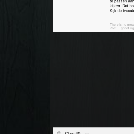
te passen aan
kijken. Dat h
Kijk de twee
There is no great
Poef.....gone! ©g
Chea49