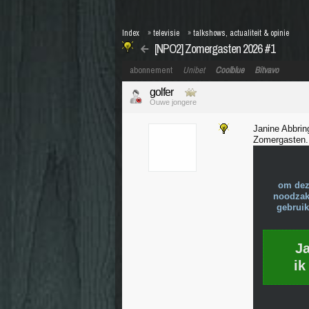
Index
»
televisie
»
talkshows, actualiteit & opinie
[NPO2] Zomergasten 2026 #1
abonnement
Unibet
Coolblue
Bitvavo
golfer
Ouwe jongere
Janine Abbrin
Zomergasten. 
om dez
noodzake
gebruik
J
ik