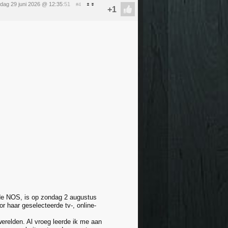
ag 29 juni 2026 @ 12:35
:51
#4
 de NOS, is op zondag 2 augustus
 haar geselecteerde tv-, online-
erelden. Al vroeg leerde ik me aan