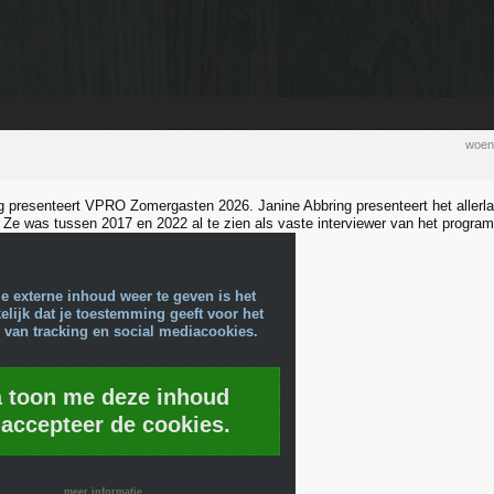
woen
g presenteert VPRO Zomergasten 2026. Janine Abbring presenteert het aller
Ze was tussen 2017 en 2022 al te zien als vaste interviewer van het progra
e externe inhoud weer te geven is het
lijk dat je toestemming geeft voor het
 van tracking en social mediacookies.
a toon me deze inhoud
 accepteer de cookies.
meer informatie