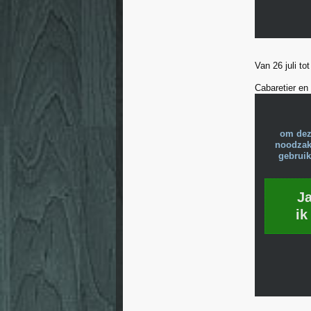
Van 26 juli t
Cabaretier en
om dez
noodzake
gebruik
J
ik