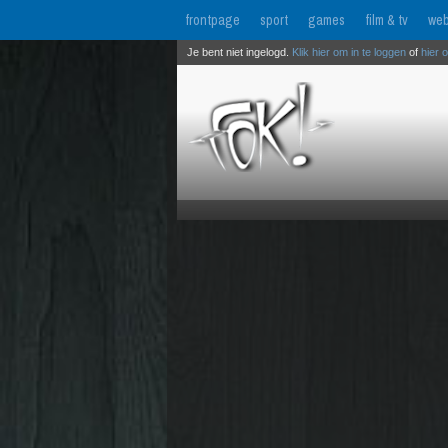
frontpage
sport
games
film & tv
web
Je bent niet ingelogd.
Klik hier om in te loggen
of
hier 