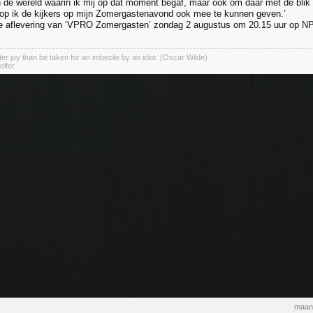
 de wereld waarin ik mij op dat moment begaf, maar ook om daar met de blik 
oop ik de kijkers op mijn Zomergastenavond ook mee te kunnen geven.’
de aflevering van ‘VPRO Zomergasten’ zondag 2 augustus om 20.15 uur op N
er joy than be taken for an imbecile by an idiot. (Oscar Wilde)
olfer
maand