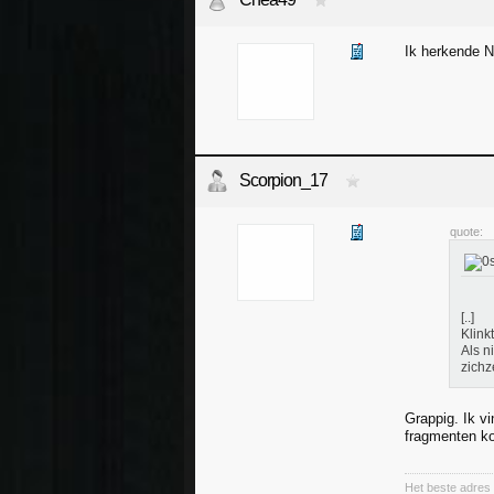
Ik herkende N
Scorpion_17
quote:
[..]
Klink
Als n
zichz
Grappig. Ik v
fragmenten ko
Het beste adres 