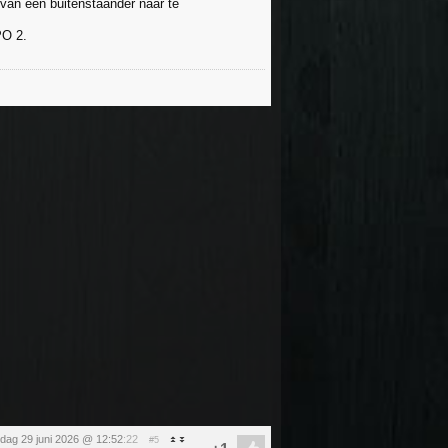
van een buitenstaander naar te
PO 2.
ag 29 juni 2026 @ 12:52
:22
#5