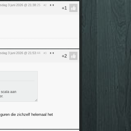
sdag 3 juni 2026 @ 21:38
:25
#2
sdag 3 juni 2026 @ 21:53
:44
#3
n scala aan
er.
guren die zichzelf helemaal het