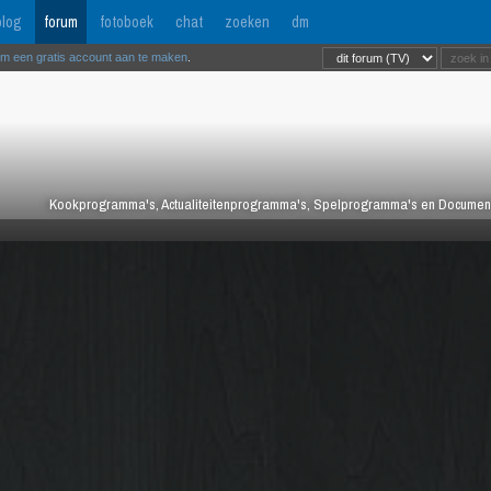
log
forum
fotoboek
chat
zoeken
dm
om een gratis account aan te maken
.
Kookprogramma's, Actualiteitenprogramma's, Spelprogramma's en Documentair