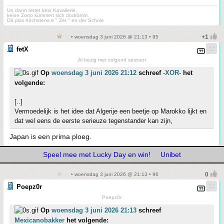
Un dann rettet kein Kavallerie,
keine Zorro kümmert sich dodrömm.
Dä piss höchstens e " Zet " en der Schnie
• woensdag 3 juni 2026 @ 21:13 • 95
fetX
Al bezig met volgend seizoen
Op
woensdag 3 juni 2026 21:12
schreef
-XOR-
het
volgende:
[..]
Vermoedelijk is het idee dat Algerije een beetje op Marokko lijkt en
dat wel eens de eerste serieuze tegenstander kan zijn,
Japan is een prima ploeg.
Speel mee met Lucky Day en win!
Unibet
• woensdag 3 juni 2026 @ 21:13 • 96
Poepz0r
Poepz0r
Op
woensdag 3 juni 2026 21:13
schreef
Mexicanobakker
het volgende: