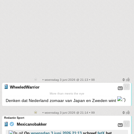
• woensdag 3 juni 2026 @ 21:13 • 98
WheeledWarrior
More than meets the eye
Denken dat Nederland zomaar van Japan en Zweden wint
• woensdag 3 juni 2026 @ 21:14 • 99
Redactie Sport
Mexicanobakker
Op
woensdag 3 juni 2026 21:13
schreef
fetX
het