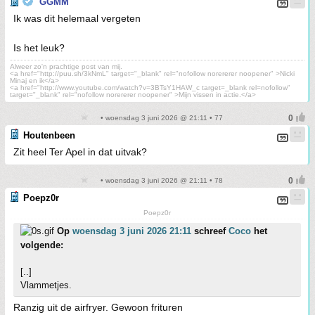
GGMM
Ik was dit helemaal vergeten
Is het leuk?
Alweer zo'n prachtige post van mij.
<a href="http://puu.sh/3kNmL" target="_blank" rel="nofollow norererer noopener" >Nicki
Minaj en ik</a>
<a href="http://www.youtube.com/watch?v=3BTsY1HAW_c target=_blank rel=nofollow"
target="_blank" rel="nofollow norererer noopener" >Mijn vissen in actie.</a>
• woensdag 3 juni 2026 @ 21:11 • 77
Houtenbeen
Zit heel Ter Apel in dat uitvak?
• woensdag 3 juni 2026 @ 21:11 • 78
Poepz0r
Poepz0r
Op
woensdag 3 juni 2026 21:11
schreef
Coco
het
volgende:
[..]
Vlammetjes.
Ranzig uit de airfryer. Gewoon frituren