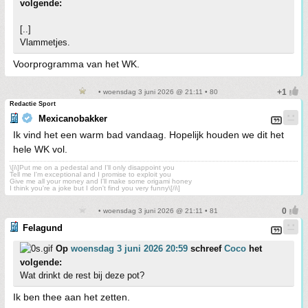
volgende:
[..]
Vlammetjes.
Voorprogramma van het WK.
• woensdag 3 juni 2026 @ 21:11 • 80
Redactie Sport
Mexicanobakker
Ik vind het een warm bad vandaag. Hopelijk houden we dit het
hele WK vol.
\[i\]Put me on a pedestal and I'll only disappoint you
Tell me I'm exceptional and I promise to exploit you
Give me all your money and I'll make some origami honey
I think you're a joke but I don't find you very funny\[/i\]
• woensdag 3 juni 2026 @ 21:11 • 81
Felagund
Op
woensdag 3 juni 2026 20:59
schreef
Coco
het
volgende:
Wat drinkt de rest bij deze pot?
Ik ben thee aan het zetten.