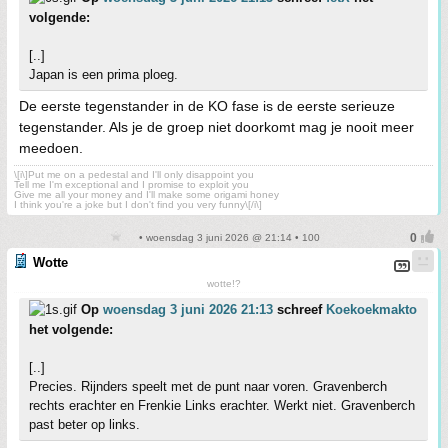
volgende:
[..]
Japan is een prima ploeg.
De eerste tegenstander in de KO fase is de eerste serieuze
tegenstander. Als je de groep niet doorkomt mag je nooit meer
meedoen.
\[i\]Put me on a pedestal and I'll only disappoint you
Tell me I'm exceptional and I promise to exploit you
Give me all your money and I'll make some origami honey
I think you're a joke but I don't find you very funny\[/i\]
• woensdag 3 juni 2026 @ 21:14 • 100
Wotte
wotte!?
Op
woensdag 3 juni 2026 21:13
schreef
Koekoekmakto
het volgende:
[..]
Precies. Rijnders speelt met de punt naar voren. Gravenberch
rechts erachter en Frenkie Links erachter. Werkt niet. Gravenberch
past beter op links.