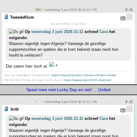
• woensdag 3 juni 2026 @ 21:12 • 85
TweedeKlum
De echte Rico is op Zuid.
Op
woensdag 3 juni 2026 21:11
schreef
Cara
het
volgende:
Waarom eigenlijk tegen Algerije? Vanwege de gezellige
supporterssfeer en spelers die er kom bekend staan nooit hun
hoofd te verliezen?
Die zaten hier toch al.
Voor de dagelijkse Trumprotzooi:
https://reportersonline.nl/auteur/kirsten-verdel/
Kijk live hoe Trump zijn eigen land sloopt:
https://www.project2025.observer/
Speel mee met Lucky Day en win!
Unibet
• woensdag 3 juni 2026 @ 21:12 • 86
3rr0r
Op
woensdag 3 juni 2026 21:11
schreef
Cara
het
volgende:
Waarom eigenlijk tegen Algerije? Vanwege de gezellige
supporterssfeer en spelers die er kom bekend staan nooit hun