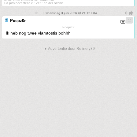
Dä piss höchstens e " Zet " en der Schnie
• woensdag 3 juni 2026 @ 21:12 • 84
Poepz0r
Poepz0r
Ik heb nog twee vlamtostis bohhh
▼ Advertentie door Refinery89