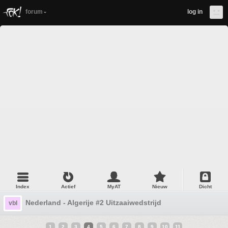
forum
log in
Index
Actief
MyAT
Nieuw
Dicht
Nederland - Algerije #2 Uitzaaiwedstrijd
vbl
1
2
3
4
5
6
7
8
9
10
11