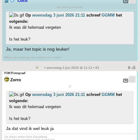
Coco
dat vind je leuk hè
Op
woensdag 3 juni 2026 21:11
schreef
GGMM
het
volgende:
Ik was dit helemaal vergeten
Is het leuk?
Ja, maar het topic is nog leuker!
What can change the nature of a man?
• woensdag 3 juni 2026 @ 21:12 • 83
FOK!Fotograaf
Zorro
Z
Op
woensdag 3 juni 2026 21:11
schreef
GGMM
het
volgende:
Ik was dit helemaal vergeten
Is het leuk?
Ja dat vind ik wel leuk ja
Un dann rettet kein Kavallerie,
keine Zorro kümmert sich dodrömm.