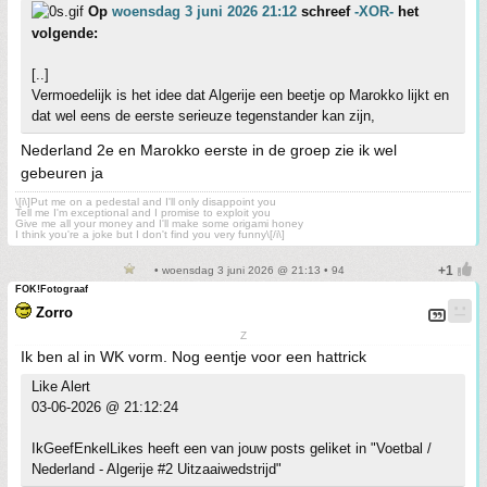
Op
woensdag 3 juni 2026 21:12
schreef
-XOR-
het
volgende:
[..]
Vermoedelijk is het idee dat Algerije een beetje op Marokko lijkt en
dat wel eens de eerste serieuze tegenstander kan zijn,
Nederland 2e en Marokko eerste in de groep zie ik wel
gebeuren ja
\[i\]Put me on a pedestal and I'll only disappoint you
Tell me I'm exceptional and I promise to exploit you
Give me all your money and I'll make some origami honey
I think you're a joke but I don't find you very funny\[/i\]
• woensdag 3 juni 2026 @ 21:13 • 94
FOK!Fotograaf
Zorro
Z
Ik ben al in WK vorm. Nog eentje voor een hattrick
Like Alert
03-06-2026 @ 21:12:24
IkGeefEnkelLikes heeft een van jouw posts geliket in "Voetbal /
Nederland - Algerije #2 Uitzaaiwedstrijd"