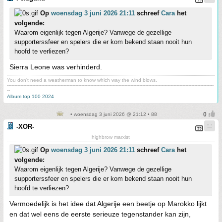
Op
woensdag 3 juni 2026 21:11
schreef
Cara
het
volgende:
Waarom eigenlijk tegen Algerije? Vanwege de gezellige
supporterssfeer en spelers die er kom bekend staan nooit hun
hoofd te verliezen?
Sierra Leone was verhinderd.
You don't need a weatherman to know which way the wind blows.
-------------------------------------------------------------------------------------------------------------------------------------------
--
Album top 100 2024
• woensdag 3 juni 2026 @ 21:12 • 88
-XOR-
highbrow marxist
Op
woensdag 3 juni 2026 21:11
schreef
Cara
het
volgende:
Waarom eigenlijk tegen Algerije? Vanwege de gezellige
supporterssfeer en spelers die er kom bekend staan nooit hun
hoofd te verliezen?
Vermoedelijk is het idee dat Algerije een beetje op Marokko lijkt
en dat wel eens de eerste serieuze tegenstander kan zijn,