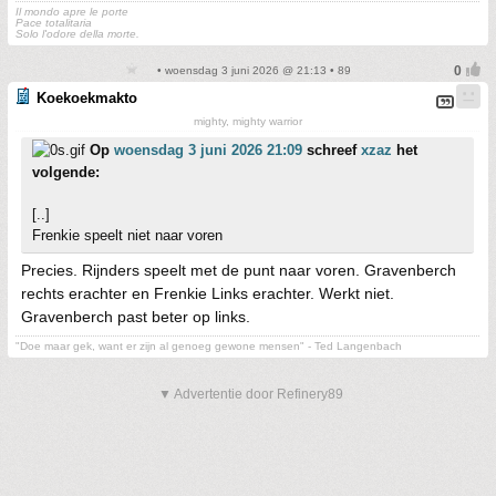
Il mondo apre le porte
Pace totalitaria
Solo l'odore della morte.
• woensdag 3 juni 2026 @ 21:13 • 89
Koekoekmakto
mighty, mighty warrior
Op
woensdag 3 juni 2026 21:09
schreef
xzaz
het
volgende:
[..]
Frenkie speelt niet naar voren
Precies. Rijnders speelt met de punt naar voren. Gravenberch
rechts erachter en Frenkie Links erachter. Werkt niet.
Gravenberch past beter op links.
"Doe maar gek, want er zijn al genoeg gewone mensen" - Ted Langenbach
▼ Advertentie door Refinery89