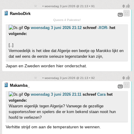
• woensdag 3 juni 2026 @ 21:13 • 91
RamboDirk
Queers 4 Palestine!
Op
woensdag 3 juni 2026 21:12
schreef
-XOR-
het
volgende:
[..]
Vermoedelijk is het idee dat Algerije een beetje op Marokko lijkt en
dat wel eens de eerste serieuze tegenstander kan zijn,
Japan en Zweden worden hier onderschat.
• woensdag 3 juni 2026 @ 21:13 • 92
Makamba_
Op
woensdag 3 juni 2026 21:11
schreef
Cara
het
volgende:
Waarom eigenlijk tegen Algerije? Vanwege de gezellige
supporterssfeer en spelers die er kom bekend staan nooit hun
hoofd te verliezen?
Verhitte strijd om aan de temperaturen te wennen.