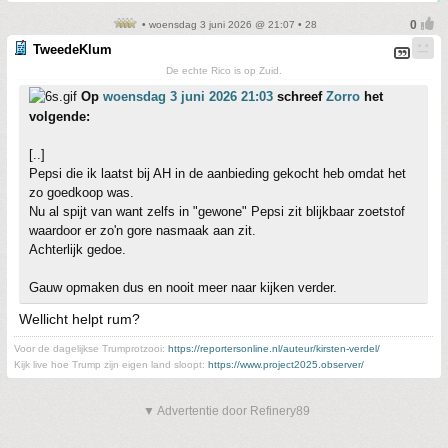
• woensdag 3 juni 2026 @ 21:07 • 28
TweedeKlum
De echte Rico is op Zuid.
Op
woensdag 3 juni 2026 21:03
schreef
Zorro
het
volgende:
[..]
Pepsi die ik laatst bij AH in de aanbieding gekocht heb omdat het
zo goedkoop was.
Nu al spijt van want zelfs in "gewone" Pepsi zit blijkbaar zoetstof
waardoor er zo'n gore nasmaak aan zit.
Achterlijk gedoe.
Gauw opmaken dus en nooit meer naar kijken verder.
Wellicht helpt rum?
Voor de dagelijkse Trumprotzooi:
https://reportersonline.nl/auteur/kirsten-verdel/
Kijk live hoe Trump zijn eigen land sloopt:
https://www.project2025.observer/
▼ Advertentie door Refinery89