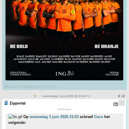
What can change the nature of a man?
• woensdag 3 juni 2026 @ 21:04 • 2
Zipportal
DSIGoden
Op
woensdag 3 juni 2026 21:03
schreef
Coco
het
volgende: