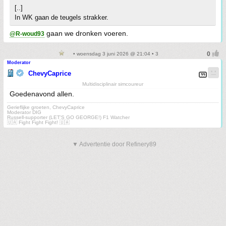
[..]
In WK gaan de teugels strakker.
gaan we dronken voeren.
@R-woud93
• woensdag 3 juni 2026 @ 21:04 • 3
Moderator
ChevyCaprice
Multidisciplinair simcoureur
Goedenavond allen.
Gerieflijke groeten, ChevyCaprice
Moderator DIG
Russell-supporter (LET'S GO GEORGE!) F1 Watcher
🇺🇦 Fight Fight Fight! 🇺🇦
▼ Advertentie door Refinery89