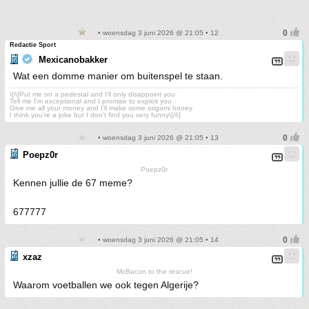
• woensdag 3 juni 2026 @ 21:05 • 12
Redactie Sport
Mexicanobakker
Wat een domme manier om buitenspel te staan.
\[i\]Put me on a pedestal and I'll only disappoint you
Tell me I'm exceptional and I promise to exploit you
Give me all your money and I'll make some origami honey
I think you're a joke but I don't find you very funny\[/i\]
• woensdag 3 juni 2026 @ 21:05 • 13
Poepz0r
Poepz0r
Kennen jullie de 67 meme?
677777
• woensdag 3 juni 2026 @ 21:05 • 14
xzaz
McBacon to the rescue!
Waarom voetballen we ook tegen Algerije?