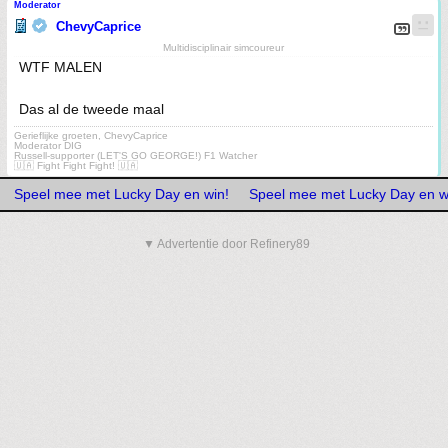
Moderator
ChevyCaprice
Multidisciplinair simcoureur
WTF MALEN
Das al de tweede maal
Gerieflijke groeten, ChevyCaprice
Moderator DIG
Russell-supporter (LET'S GO GEORGE!) F1 Watcher
🇺🇦 Fight Fight Fight! 🇺🇦
Speel mee met Lucky Day en win!
Speel mee met Lucky Day en w
▼ Advertentie door Refinery89