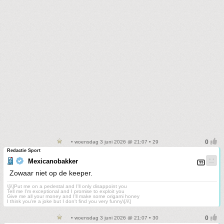
• woensdag 3 juni 2026 @ 21:07 • 29
Redactie Sport
Mexicanobakker
Zowaar niet op de keeper.
\[i\]Put me on a pedestal and I'll only disappoint you
Tell me I'm exceptional and I promise to exploit you
Give me all your money and I'll make some origami honey
I think you're a joke but I don't find you very funny\[/i\]
• woensdag 3 juni 2026 @ 21:07 • 30