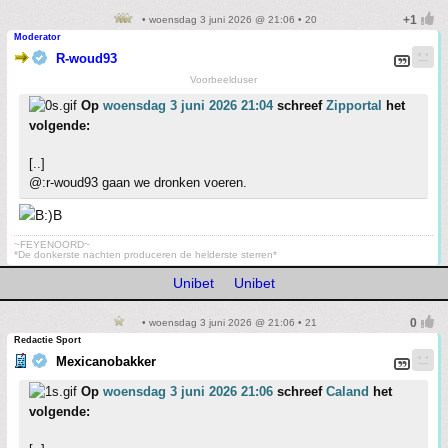
• woensdag 3 juni 2026 @ 21:06 • 20
Moderator
R-woud93
Voorbeelduser
Op
woensdag 3 juni 2026 21:04
schreef
Zipportal
het
volgende:
[..]
@:r-woud93 gaan we dronken voeren.
~FEYENOORD~
*De donkerste nachten produceren de helderste sterren*
Unibet
Unibet
• woensdag 3 juni 2026 @ 21:06 • 21
Redactie Sport
Mexicanobakker
Op
woensdag 3 juni 2026 21:06
schreef
Caland
het
volgende: