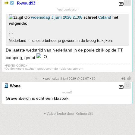
R-woud93
Voorbeelduser
Op
woensdag 3 juni 2026 21:06
schreef
Caland
het
volgende:
[..]
Nederland - Tunesie behoor je gewoon in de kroeg te kijken.
De laatste wedstrijd van Nederland in de poule zit ik op de TT
camping, genot
~FEYENOORD~
*De donkerste nachten produceren de helderste sterren*
• woensdag 3 juni 2026 @ 21:07 • 39
Wotte
wotte!?
Gravenberch is echt een klasbak.
▼ Advertentie door Refinery89