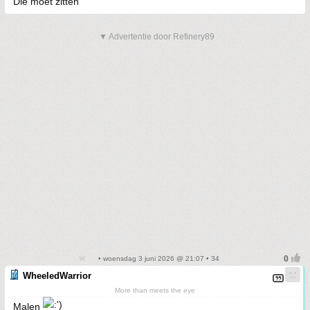
Die moet zitten
▼ Advertentie door Refinery89
• woensdag 3 juni 2026 @ 21:07 • 34
WheeledWarrior
More than meets the eye
Malen