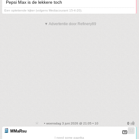
Pepsi Max is de lekkere toch
Een oplettende kijker (volgens Mediacourant 15-4-20).
▼ Advertentie door Refinery89
• woensdag 3 juni 2026 @ 21:05 • 10
MMaRsu
I need some paprika