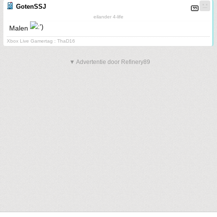
GotenSSJ
eilander 4-life
Malen
Xbox Live Gamertag : ThaD16
▼ Advertentie door Refinery89