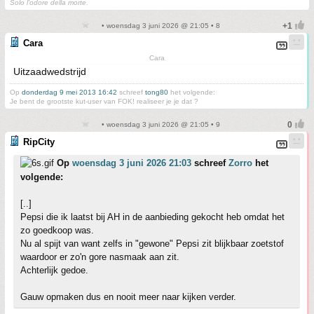
Solo l'odore della morte.
• woensdag 3 juni 2026 @ 21:05 • 8
Cara
Cara
Uitzaadwedstrijd
Op
donderdag 9 mei 2013 16:42
schreef
tong80
het volgende:
Je bent de grootste kut-user van FOK! realiseer je je dat ?
• woensdag 3 juni 2026 @ 21:05 • 9
RipCity
Op
woensdag 3 juni 2026 21:03
schreef
Zorro
het
volgende:
[..]
Pepsi die ik laatst bij AH in de aanbieding gekocht heb omdat het
zo goedkoop was.
Nu al spijt van want zelfs in "gewone" Pepsi zit blijkbaar zoetstof
waardoor er zo'n gore nasmaak aan zit.
Achterlijk gedoe.
Gauw opmaken dus en nooit meer naar kijken verder.