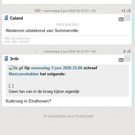
• woensdag 3 juni 2026 @ 21:07 • 35
Caland
FREEJANCEES
Wederom uitstekond van Summerville
VBL SC influencer
Left, right, behind
• woensdag 3 juni 2026 @ 21:07 • 36
3rr0r
Op
woensdag 3 juni 2026 21:06
schreef
Mexicanobakker
het volgende:
[..]
Geen fan van in de kroeg kijken eigenlijk.
Kutkroeg in Eindhoven?
▼ Advertentie door Refinery89