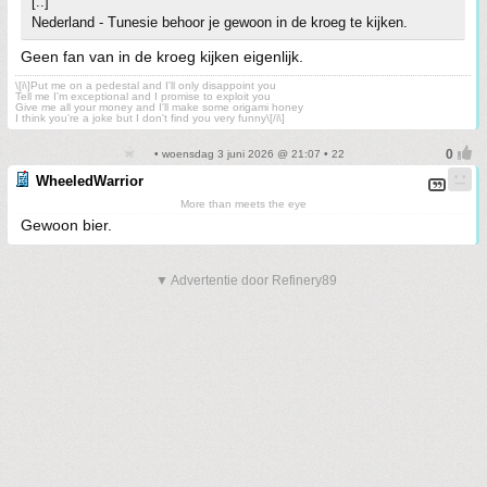
[..]
Nederland - Tunesie behoor je gewoon in de kroeg te kijken.
Geen fan van in de kroeg kijken eigenlijk.
\[i\]Put me on a pedestal and I'll only disappoint you
Tell me I'm exceptional and I promise to exploit you
Give me all your money and I'll make some origami honey
I think you're a joke but I don't find you very funny\[/i\]
• woensdag 3 juni 2026 @ 21:07 • 22
WheeledWarrior
More than meets the eye
Gewoon bier.
▼ Advertentie door Refinery89