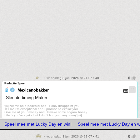
• woensdag 3 juni 2026 @ 21:07 • 40
Redactie Sport
Mexicanobakker
Slechte timing Malen.
\[i\]Put me on a pedestal and I'll only disappoint you
Tell me I'm exceptional and I promise to exploit you
Give me all your money and I'll make some origami honey
I think you're a joke but I don't find you very funny\[/i\]
Speel mee met Lucky Day en win!
Speel mee met Lucky Day en w
• woensdag 3 juni 2026 @ 21:07 • 41