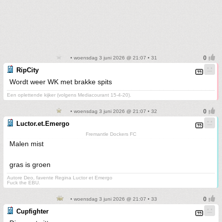
• woensdag 3 juni 2026 @ 21:07 • 31
RipCity
Wordt weer WK met brakke spits
Een oplettende kijker (volgens Mediacourant 15-4-20).
• woensdag 3 juni 2026 @ 21:07 • 32
Luctor.et.Emergo
Fremantle Dockers FC
Malen mist
gras is groen
Autore Deo, favente Regina Luctor et Emergo
Fuck the EBU.
• woensdag 3 juni 2026 @ 21:07 • 33
Cupfighter