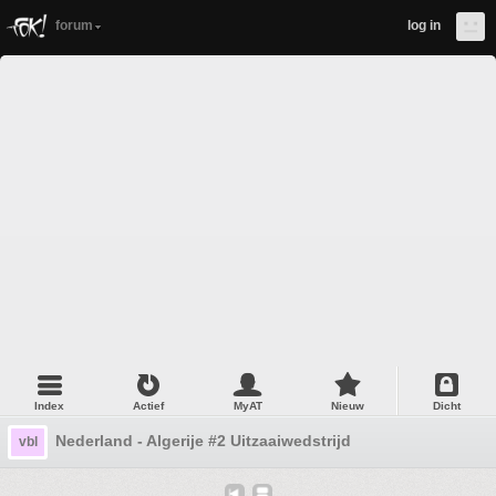
forum
log in
Index
Actief
MyAT
Nieuw
Dicht
Nederland - Algerije #2 Uitzaaiwedstrijd
vbl