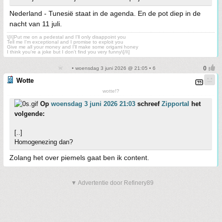
Nederland - Tunesië staat in de agenda. En de pot diep in de
nacht van 11 juli.
\[i\]Put me on a pedestal and I'll only disappoint you
Tell me I'm exceptional and I promise to exploit you
Give me all your money and I'll make some origami honey
I think you're a joke but I don't find you very funny\[/i\]
• woensdag 3 juni 2026 @ 21:05 • 6
Wotte
wotte!?
Op
woensdag 3 juni 2026 21:03
schreef
Zipportal
het
volgende:
[..]
Homogenezing dan?
Zolang het over piemels gaat ben ik content.
▼ Advertentie door Refinery89