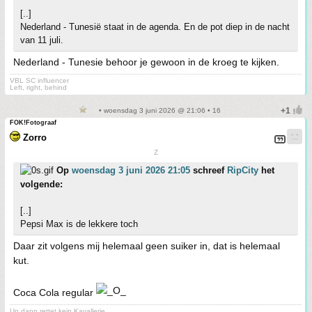
[..]
Nederland - Tunesië staat in de agenda. En de pot diep in de nacht
van 11 juli.
Nederland - Tunesie behoor je gewoon in de kroeg te kijken.
VBL SC influencer
Left, right, behind
• woensdag 3 juni 2026 @ 21:06 • 16
FOK!Fotograaf
Zorro
Z
Op
woensdag 3 juni 2026 21:05
schreef
RipCity
het
volgende:
[..]
Pepsi Max is de lekkere toch
Daar zit volgens mij helemaal geen suiker in, dat is helemaal
kut.
Coca Cola regular
Un dann rettet kein Kavallerie,