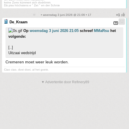
keine Zorro kümmert sich dodrömm.
Dä piss höchstens e " Zet " en der Schnie
• woensdag 3 juni 2026 @ 21:06 • 17
De_Kraam
Op
woensdag 3 juni 2026 21:05
schreef
MMaRsu
het
volgende:
[..]
Uitzaai wedstrijd
Cremeren moet weer leuk worden.
Ciao ciao, doei doei, al het goeie.
▼ Advertentie door Refinery89