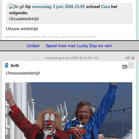
Op
woensdag 3 juni 2026 21:05
schreef
Cara
het
volgende:
Uitzaadwedstrijd
Uitzaai wedstrijd
welcome to my submarine lair. It's long, hard and full of seamen!
Unibet
Speel mee met Lucky Day en win!
• woensdag 3 juni 2026 @ 21:05 • 11
3rr0r
Uitzwaaiwedstrijd