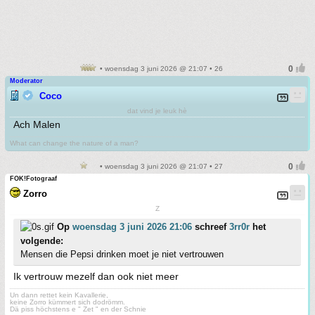
• woensdag 3 juni 2026 @ 21:07 • 26
Moderator
Coco
dat vind je leuk hè
Ach Malen
What can change the nature of a man?
• woensdag 3 juni 2026 @ 21:07 • 27
FOK!Fotograaf
Zorro
Z
Op
woensdag 3 juni 2026 21:06
schreef
3rr0r
het
volgende:
Mensen die Pepsi drinken moet je niet vertrouwen
Ik vertrouw mezelf dan ook niet meer
Un dann rettet kein Kavallerie,
keine Zorro kümmert sich dodrömm.
Dä piss höchstens e " Zet " en der Schnie