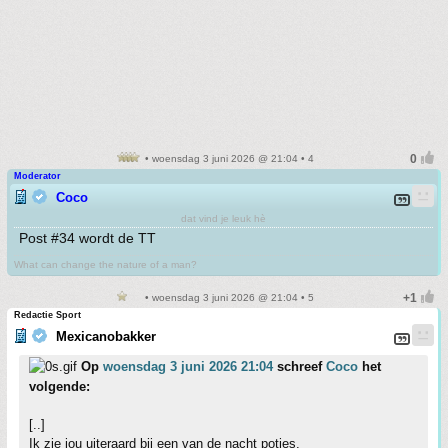
• woensdag 3 juni 2026 @ 21:04 • 4
Moderator
Coco
dat vind je leuk hè
Post #34 wordt de TT
What can change the nature of a man?
• woensdag 3 juni 2026 @ 21:04 • 5
Redactie Sport
Mexicanobakker
Op
woensdag 3 juni 2026 21:04
schreef
Coco
het
volgende:
[..]
Ik zie jou uiteraard bij een van de nacht potjes.