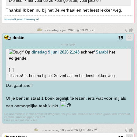
Die heb ik net voor de 2e keer gelezen, veel plezier!
Thanks! Ik ben nu bij het 3e verhaal en het leest lekker weg.
www.milkyroadbrewery.nl
• dinsdag 9 juni 2026 @ 23:21 • 20
drakin
vurig typje
Op
dinsdag 9 juni 2026 21:43
schreef
Sarabi
het
volgende:
[..]
Thanks! Ik ben nu bij het 3e verhaal en het leest lekker weg.
Dat gaat snel!
Of je bent in staat 1 boek tegelijk te lezen, iets wat voor mij als
een onmogelijke taak klinkt.
Do not meddle in the affairs of dragons, for you are lickable and taste good with chocolat,
caramel and whipped cream!
Freaks like me drink tea
• woensdag 10 juni 2026 @ 08:48 • 21