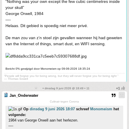
“Nothing was your own except the few cubic centimetres inside
your skull”
George Orwell, 1984
—-
Helaas. Dit gebied is spoedig niet meer privé.
De man zou van z’n stoel zijn gevallen wanneer hij had geweten
van the Internet of things, smart dust, en WIFI sensing.
Bericht 0% gewijzigd door Monomeism op 09-06-2026 18:35:24
“People will forgive you for being wrong, but they will never forgive you for being right ”
― Thomas Sowell
• dinsdag 9 juni 2026 @ 18:49 • 11
Jan_Onderwater
Culinair tegen Corona
Op
dinsdag 9 juni 2026 18:07
schreef
Monomeism
het
volgende:
1984 van George Orwell aan het herlezen.
—-