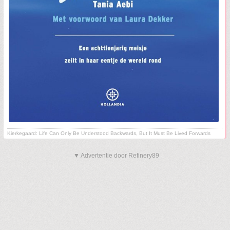
Kierkegaard: Life Can Only Be Understood Backwards, But It Must Be Lived Forwards
▼ Advertentie door Refinery89