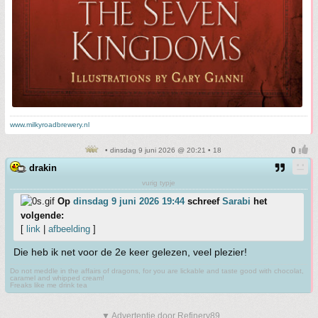
www.milkyroadbrewery.nl
• dinsdag 9 juni 2026 @ 20:21 • 18
drakin
vurig typje
Op
dinsdag 9 juni 2026 19:44
schreef
Sarabi
het
volgende:
[
link
|
afbeelding
]
Die heb ik net voor de 2e keer gelezen, veel plezier!
Do not meddle in the affairs of dragons, for you are lickable and taste good with chocolat,
caramel and whipped cream!
Freaks like me drink tea
▼ Advertentie door Refinery89