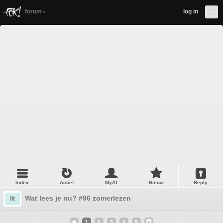
forum
log in
Index
Actief
MyAT
Nieuw
Reply
Wat lees je nu? #96 zomerlezen
lit
1
2
3
4
5