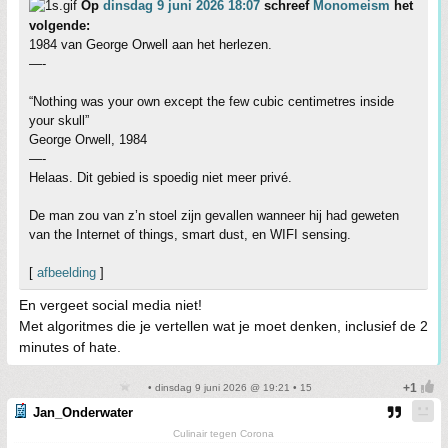
Op
dinsdag 9 juni 2026 18:07
schreef
Monomeism
het
volgende:
1984 van George Orwell aan het herlezen.
—-
“Nothing was your own except the few cubic centimetres inside
your skull”
George Orwell, 1984
—-
Helaas. Dit gebied is spoedig niet meer privé.
De man zou van z’n stoel zijn gevallen wanneer hij had geweten
van the Internet of things, smart dust, en WIFI sensing.
[
afbeelding
]
En vergeet social media niet!
Met algoritmes die je vertellen wat je moet denken, inclusief de 2
minutes of hate.
• dinsdag 9 juni 2026 @ 19:21 • 15
Jan_Onderwater
Culinair tegen Corona