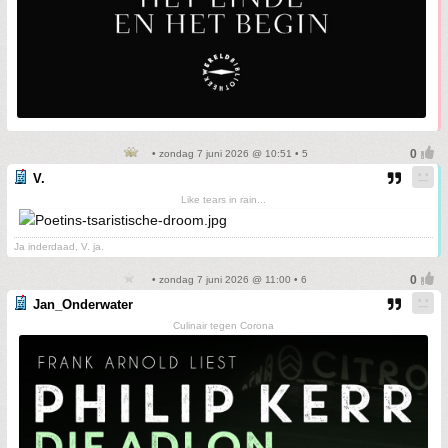
• zondag 7 juni 2026 @ 10:51 • 5
V.
Like tears in rain...
Ja inderdaad, V. ja.
• zondag 7 juni 2026 @ 11:00 • 6
Jan_Onderwater
Culinair tegen Corona