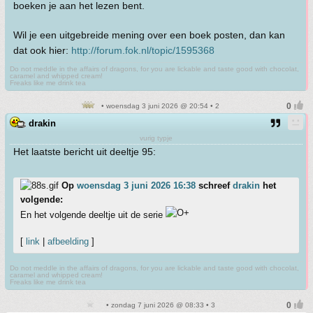
boeken je aan het lezen bent.
Wil je een uitgebreide mening over een boek posten, dan kan
dat ook hier:
http://forum.fok.nl/topic/1595368
Do not meddle in the affairs of dragons, for you are lickable and taste good with chocolat,
caramel and whipped cream!
Freaks like me drink tea
• woensdag 3 juni 2026 @ 20:54 • 2
drakin
vurig typje
Het laatste bericht uit deeltje 95:
Op
woensdag 3 juni 2026 16:38
schreef
drakin
het
volgende:
En het volgende deeltje uit de serie
[
link
|
afbeelding
]
Do not meddle in the affairs of dragons, for you are lickable and taste good with chocolat,
caramel and whipped cream!
Freaks like me drink tea
• zondag 7 juni 2026 @ 08:33 • 3