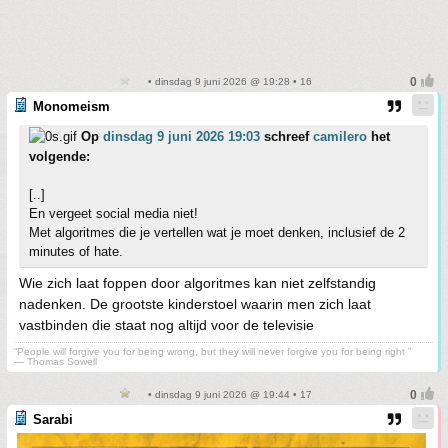
• dinsdag 9 juni 2026 @ 19:28 • 16
Monomeism
Op
dinsdag 9 juni 2026 19:03
schreef
camilero
het
volgende:
[..]
En vergeet social media niet!
Met algoritmes die je vertellen wat je moet denken, inclusief de 2
minutes of hate.
Wie zich laat foppen door algoritmes kan niet zelfstandig
nadenken. De grootste kinderstoel waarin men zich laat
vastbinden die staat nog altijd voor de televisie
“People will forgive you for being wrong, but they will never forgive you for being right ”
― Thomas Sowell
• dinsdag 9 juni 2026 @ 19:44 • 17
Sarabi