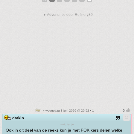
▼ Advertentie door Refinery89
• woensdag 3 juni 2026 @ 20:52 • 1
drakin
vurig typje
Ook in dit deel van de reeks kun je met FOK!kers delen welke