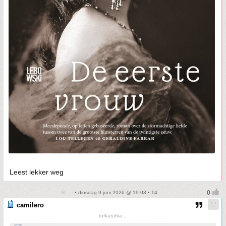
Leest lekker weg
• dinsdag 9 juni 2026 @ 19:03 • 14
camilero
tufkatufka...