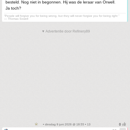
besteld. Nog niet in begonnen. Hij was de leraar van Orwell.
Ja toch?
“People will forgive you for being wrong, but they will never forgive you for being right ”
― Thomas Sowell
▼ Advertentie door Refinery89
• dinsdag 9 juni 2026 @ 18:55 • 13