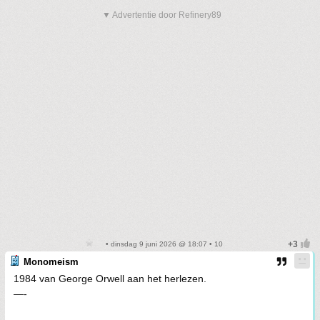
▼ Advertentie door Refinery89
• dinsdag 9 juni 2026 @ 18:07 • 10
Monomeism
1984 van George Orwell aan het herlezen.
—-