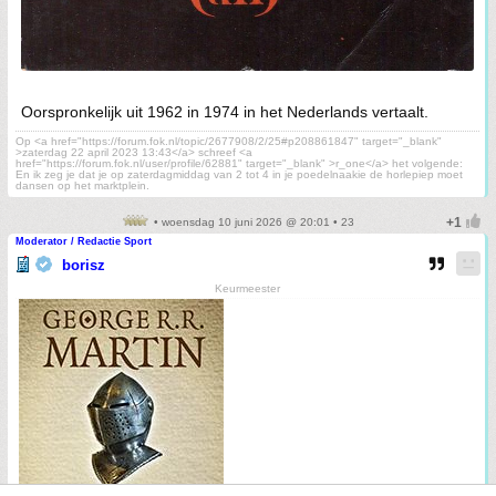
Oorspronkelijk uit 1962 in 1974 in het Nederlands vertaalt.
Op <a href="https://forum.fok.nl/topic/2677908/2/25#p208861847" target="_blank"
>zaterdag 22 april 2023 13:43</a> schreef <a
href="https://forum.fok.nl/user/profile/62881" target="_blank" >r_one</a> het volgende:
En ik zeg je dat je op zaterdagmiddag van 2 tot 4 in je poedelnaakie de horlepiep moet
dansen op het marktplein.
• woensdag 10 juni 2026 @ 20:01 • 23
Moderator / Redactie Sport
borisz
Keurmeester