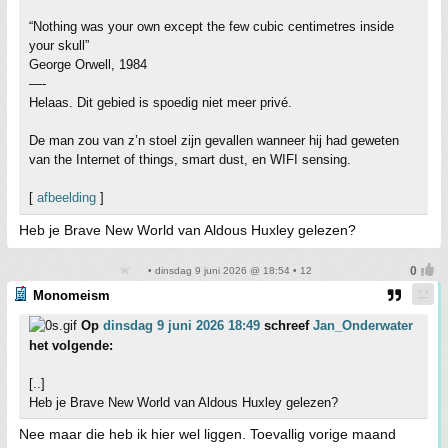
“Nothing was your own except the few cubic centimetres inside
your skull”
George Orwell, 1984
—-
Helaas. Dit gebied is spoedig niet meer privé.
De man zou van z’n stoel zijn gevallen wanneer hij had geweten
van the Internet of things, smart dust, en WIFI sensing.
[
afbeelding
]
Heb je Brave New World van Aldous Huxley gelezen?
• dinsdag 9 juni 2026 @ 18:54 • 12
Monomeism
Op
dinsdag 9 juni 2026 18:49
schreef
Jan_Onderwater
het volgende:
[..]
Heb je Brave New World van Aldous Huxley gelezen?
Nee maar die heb ik hier wel liggen. Toevallig vorige maand