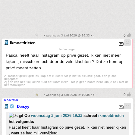
• woensdag 3 juni 2026 @ 19:33 • 4
ikmoetdrieten
leuke vogel
Pascal heeft haar Instagram op privé gezet, ik kan niet meer
kijken , misschien toch door de vele klachten ? Dat ze hem op
privé moest zetten
A’j mekaar geliek geft, bu’j rap oet e kuierd Als je niet in dicussie gaat, ben je snel
uitgepraat
Aj gen kop hebt kuj ok niet uut het roam kiekn - als je geen hoofd hebt kun je ook niet uit
het raam kijken
• woensdag 3 juni 2026 @ 19:35 • 5
Moderator
Deisyy
Op
woensdag 3 juni 2026 19:33
schreef
ikmoetdrieten
het volgende:
Pascal heeft haar Instagram op privé gezet, ik kan niet meer kijken
, want ze had mij verwijderd