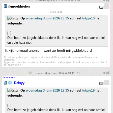
• woensdag 3 juni 2026 @ 19:40 • 10
ikmoetdrieten
leuke vogel
Op
woensdag 3 juni 2026 19:35
schreef
tulpje19
het
volgende:
[..]
Dan heeft ze je geblokkeerd denk ik. Ik kan nog wel op haar profiel
en volg haar niet.
Ik kijk normaal anoniem want ze heeft mij gwblokkeerd
A’j mekaar geliek geft, bu’j rap oet e kuierd Als je niet in dicussie gaat, ben je snel
uitgepraat
Aj gen kop hebt kuj ok niet uut het roam kiekn - als je geen hoofd hebt kun je ook niet uit
het raam kijken
• woensdag 3 juni 2026 @ 19:41 • 11
Moderator
Deisyy
Op
woensdag 3 juni 2026 19:35
schreef
tulpje19
het
volgende:
[..]
Dan heeft ze je geblokkeerd denk ik. Ik kan nog wel op haar profiel