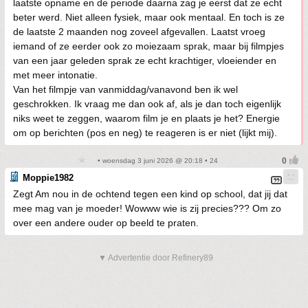
laatste opname en de periode daarna zag je eerst dat ze echt
beter werd. Niet alleen fysiek, maar ook mentaal. En toch is ze
de laatste 2 maanden nog zoveel afgevallen. Laatst vroeg
iemand of ze eerder ook zo moiezaam sprak, maar bij filmpjes
van een jaar geleden sprak ze echt krachtiger, vloeiender en
met meer intonatie.
Van het filmpje van vanmiddag/vanavond ben ik wel
geschrokken. Ik vraag me dan ook af, als je dan toch eigenlijk
niks weet te zeggen, waarom film je en plaats je het? Energie
om op berichten (pos en neg) te reageren is er niet (lijkt mij).
• woensdag 3 juni 2026 @ 20:18 • 24
Moppie1982
Zegt Am nou in de ochtend tegen een kind op school, dat jij dat
mee mag van je moeder! Wowww wie is zij precies??? Om zo
over een andere ouder op beeld te praten.
▼ Advertentie door Refinery89