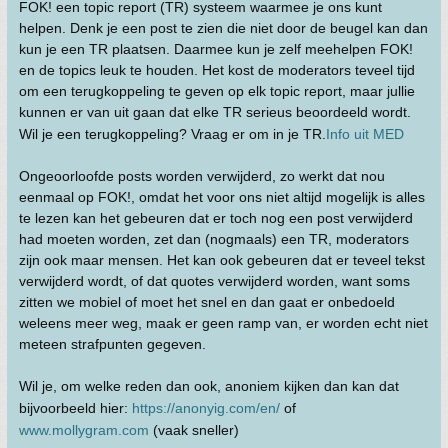
FOK! een topic report (TR) systeem waarmee je ons kunt
helpen. Denk je een post te zien die niet door de beugel kan dan
kun je een TR plaatsen. Daarmee kun je zelf meehelpen FOK!
en de topics leuk te houden. Het kost de moderators teveel tijd
om een terugkoppeling te geven op elk topic report, maar jullie
kunnen er van uit gaan dat elke TR serieus beoordeeld wordt.
Wil je een terugkoppeling? Vraag er om in je TR.
Info uit MED
Ongeoorloofde posts worden verwijderd, zo werkt dat nou
eenmaal op FOK!, omdat het voor ons niet altijd mogelijk is alles
te lezen kan het gebeuren dat er toch nog een post verwijderd
had moeten worden, zet dan (nogmaals) een TR, moderators
zijn ook maar mensen. Het kan ook gebeuren dat er teveel tekst
verwijderd wordt, of dat quotes verwijderd worden, want soms
zitten we mobiel of moet het snel en dan gaat er onbedoeld
weleens meer weg, maak er geen ramp van, er worden echt niet
meteen strafpunten gegeven.
Wil je, om welke reden dan ook, anoniem kijken dan kan dat
bijvoorbeeld hier:
https://anonyig.com/en/
of
www.mollygram.com
(vaak sneller)