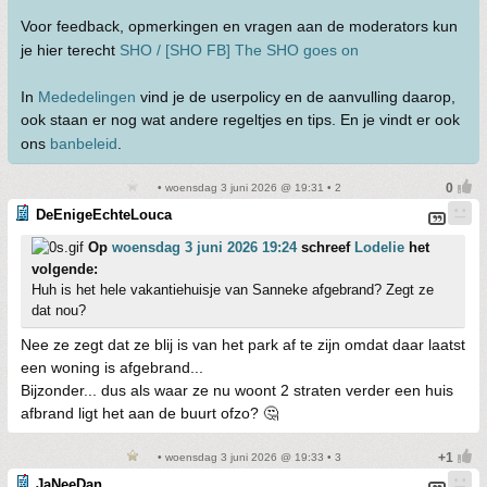
Voor feedback, opmerkingen en vragen aan de moderators kun
je hier terecht
SHO / [SHO FB] The SHO goes on
In
Mededelingen
vind je de userpolicy en de aanvulling daarop,
ook staan er nog wat andere regeltjes en tips. En je vindt er ook
ons
banbeleid
.
• woensdag 3 juni 2026 @ 19:31 • 2
DeEnigeEchteLouca
Op
woensdag 3 juni 2026 19:24
schreef
Lodelie
het
volgende:
Huh is het hele vakantiehuisje van Sanneke afgebrand? Zegt ze
dat nou?
Nee ze zegt dat ze blij is van het park af te zijn omdat daar laatst
een woning is afgebrand...
Bijzonder... dus als waar ze nu woont 2 straten verder een huis
afbrand ligt het aan de buurt ofzo? 🤔
• woensdag 3 juni 2026 @ 19:33 • 3
JaNeeDan