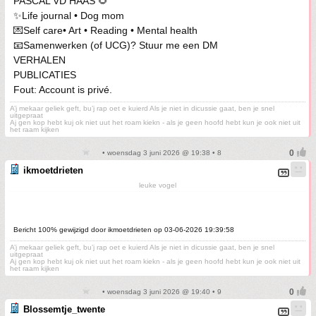
PASCAL VD HAAS 🌻
✨Life journal • Dog mom
💌Self care• Art • Reading • Mental health
📧Samenwerken (of UCG)? Stuur me een DM
VERHALEN
PUBLICATIES
Fout: Account is privé.
A’j mekaar geliek geft, bu’j rap oet e kuierd Als je niet in dicussie gaat, ben je snel
uitgepraat
Aj gen kop hebt kuj ok niet uut het roam kiekn - als je geen hoofd hebt kun je ook niet uit
het raam kijken
• woensdag 3 juni 2026 @ 19:38 • 8
ikmoetdrieten
leuke vogel
Bericht 100% gewijzigd door ikmoetdrieten op 03-06-2026 19:39:58
A’j mekaar geliek geft, bu’j rap oet e kuierd Als je niet in dicussie gaat, ben je snel
uitgepraat
Aj gen kop hebt kuj ok niet uut het roam kiekn - als je geen hoofd hebt kun je ook niet uit
het raam kijken
• woensdag 3 juni 2026 @ 19:40 • 9
Blossemtje_twente