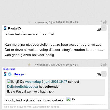
• woensdag 3 juni 2026 @ 19:47 • 13
Kaatje35
Ik kan het zien en volg haar niet.
Kan me bijna niet voorstellen dat ze haar account op privé zet.
Dat er deze ak weken volop dit soort story's zouden komen daar
was geen glazen bol voor nodig.
• woensdag 3 juni 2026 @ 19:51 • 14
Moderator
Deisyy
Op
woensdag 3 juni 2026 19:47
schreef
DeEnigeEchteLouca
het volgende:
Ik zie Pascal wel (volg haar niet)
Ik ook, had blijkbaar niet goed gekeken
Ik ga gaten graven! Want waar gaten zijn is hoop!