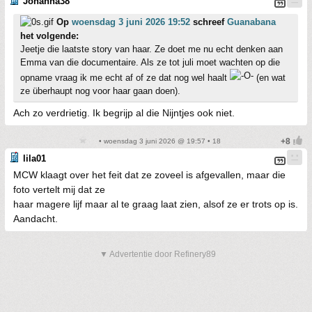
Johanna38
Op
woensdag 3 juni 2026 19:52
schreef
Guanabana
het volgende:
Jeetje die laatste story van haar. Ze doet me nu echt denken aan
Emma van die documentaire. Als ze tot juli moet wachten op die
opname vraag ik me echt af of ze dat nog wel haalt
(en wat
ze überhaupt nog voor haar gaan doen).
Ach zo verdrietig. Ik begrijp al die Nijntjes ook niet.
• woensdag 3 juni 2026 @ 19:57 • 18
lila01
MCW klaagt over het feit dat ze zoveel is afgevallen, maar die
foto vertelt mij dat ze
haar magere lijf maar al te graag laat zien, alsof ze er trots op is.
Aandacht.
▼ Advertentie door Refinery89