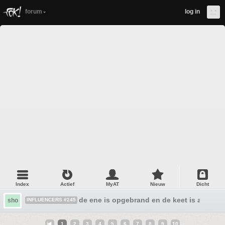
forum
log in
Index
Actief
MyAT
Nieuw
Dicht
de ene is opgebrand en de keet is afgebr
sho
INFLUENCERS #245
1
2
3
4
5
6
7
8
9
10