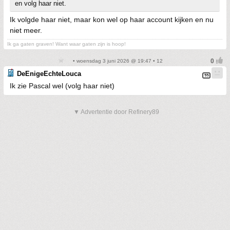
en volg haar niet.
Ik volgde haar niet, maar kon wel op haar account kijken en nu
niet meer.
Ik ga gaten graven! Want waar gaten zijn is hoop!
• woensdag 3 juni 2026 @ 19:47 • 12
DeEnigeEchteLouca
Ik zie Pascal wel (volg haar niet)
▼ Advertentie door Refinery89