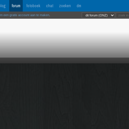
log
forum
fotoboek
chat
zoeken
dm
om een gratis account aan te maken
.