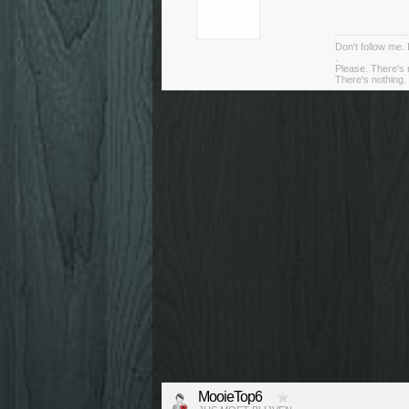
Don't follow me. 
.
Please. There's 
There's nothing. 
MooieTop6