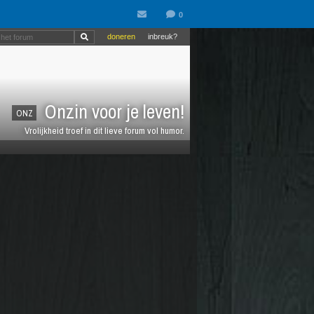
doneren
inbreuk?
Onzin voor je leven!
ONZ
Vrolijkheid troef in dit lieve forum vol humor.