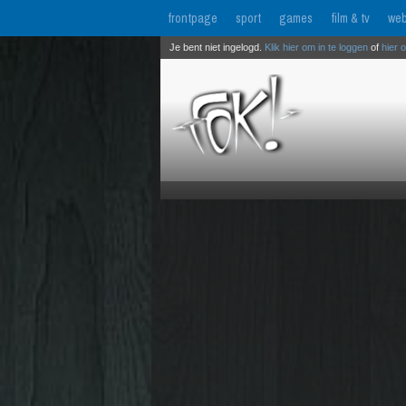
frontpage
sport
games
film & tv
web
Je bent niet ingelogd.
Klik hier om in te loggen
of
hier 