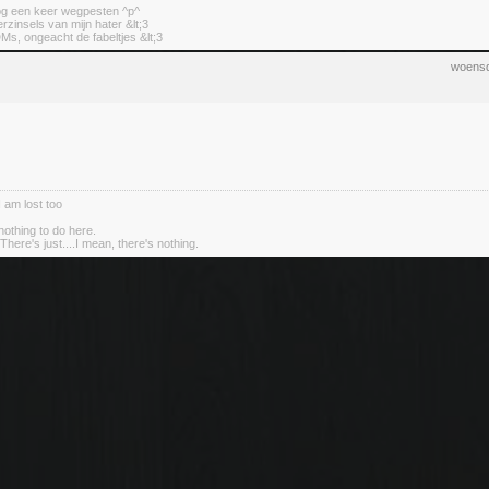
nog een keer wegpesten ^p^
erzinsels van mijn hater &lt;3
DMs, ongeacht de fabeltjes &lt;3
woensd
I am lost too
nothing to do here.
There's just....I mean, there's nothing.