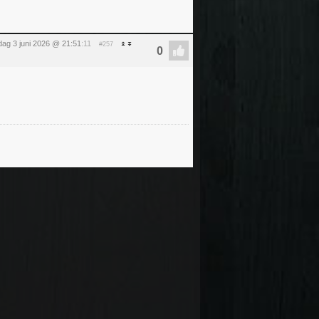
ag 3 juni 2026 @ 21:51
:11
#257