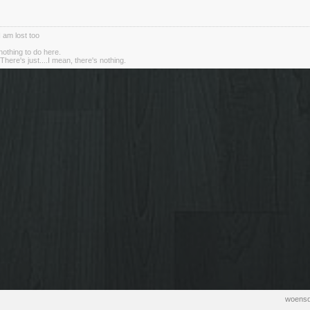
I am lost too
nothing to do here.
There's just....I mean, there's nothing.
woensd