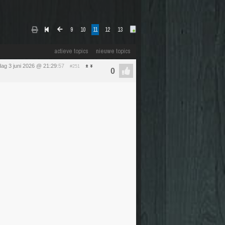
9
10
11
12
13
actieve topics
nieuwe topics
ag 3 juni 2026 @ 21:29
:57
#251