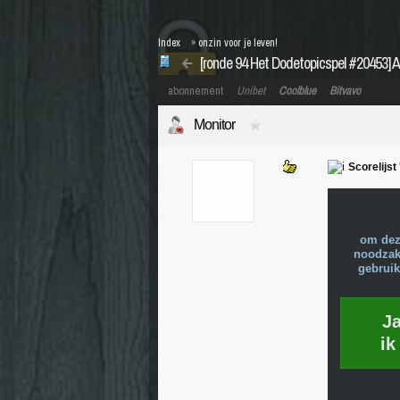
Index
»
onzin voor je leven!
[ronde 94 Het Dodetopicspel #20453] A
abonnement
Unibet
Coolblue
Bitvavo
Monitor
Scorelijst
om dez
noodzake
gebruik
J
ik