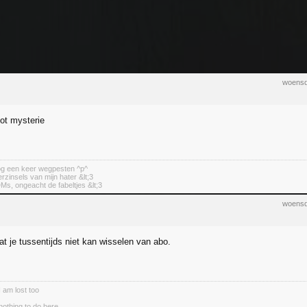
woensd
oot mysterie
nog een keer wegpesten ^p^
erzinsels van mijn hater &lt;3
DMs, ongeacht de fabeltjes &lt;3
woensd
t je tussentijds niet kan wisselen van abo.
I am lost too
nothing to do here.