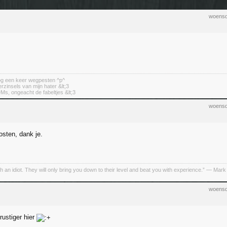
woensd
nog een keer wegpesten ^p^
erzinsels van mijn hater &lt;3
DMs, ongeacht de fabeltjes &lt;3
woensd
osten, dank je.
h an idiot. They will only bring you down to their level and beat you with experience.” ― Mark
woensd
rustiger hier