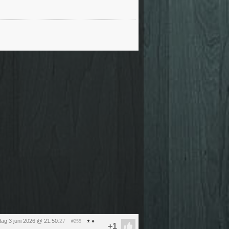
ag 3 juni 2026 @ 21:50
:27
#255