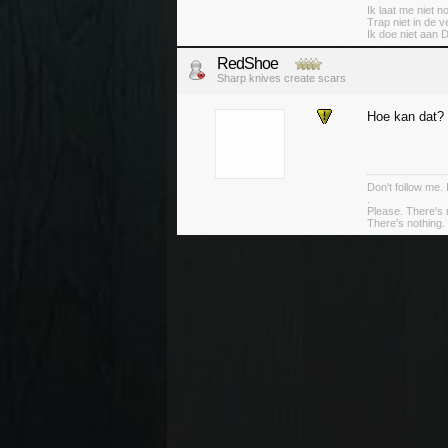
Ik laat me niet 
Trap niet in de v
Ik doe niet aan 
RedShoe
Sharp knives create scars
Hoe kan dat?
Don't follow me. 
.
Please. There's 
There's nothing. 