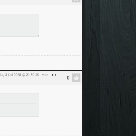
ag 3 juni 2026 @ 21:50
:35
#256