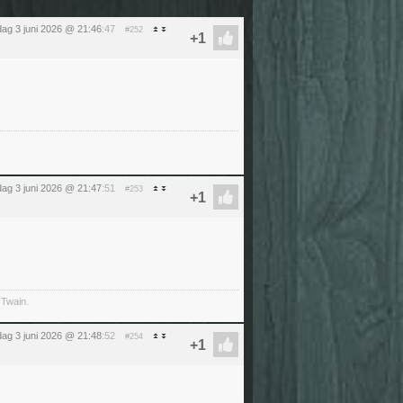
ag 3 juni 2026 @ 21:46
:47
#252
ag 3 juni 2026 @ 21:47
:51
#253
 Twain.
ag 3 juni 2026 @ 21:48
:52
#254