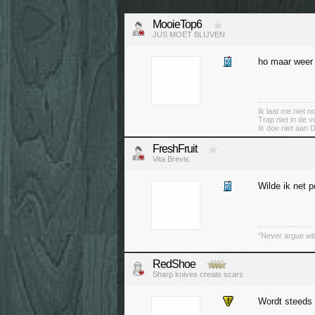
MooieTop6
JUS MOET BLIJVEN
ho maar weer
Ik laat me niet 
Trap niet in de v
Ik doe niet aan 
FreshFruit
Vita Brevis.
Wilde ik net p
“Never argue wit
RedShoe
Sharp knives create scars
Wordt steeds 