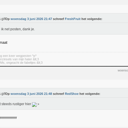
Op
woensdag 3 juni 2026 21:47
schreef
FreshFruit
het volgende:
 ik net posten, dank je.
 maat
nog een keer wegpesten ^p^
erzinsels van mijn hater &lt;3
DMs, ongeacht de fabeltjes &lt;3
woensd
Op
woensdag 3 juni 2026 21:48
schreef
RedShoe
het volgende:
 steeds rustiger hier
rrrrrrrrrrrrrr