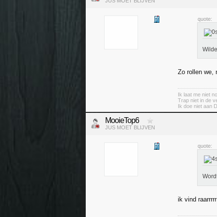
JUS MOET BLIJVEN
quote:
Wilde
Zo rollen we,
Ik laat me niet 
Trap niet in de v
Ik doe niet aan 
MooieTop6
JUS MOET BLIJVEN
quote:
Wordt
ik vind raarrrrrr