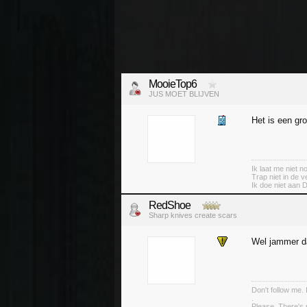
MooieTop6
JUS MOET BLIJVEN
Het is een gr
Ik laat me niet 
Trap niet in de v
Ik doe niet aan 
RedShoe
Sharp knives create scars
Wel jammer da
Don't follow me. 
.
Please. There's 