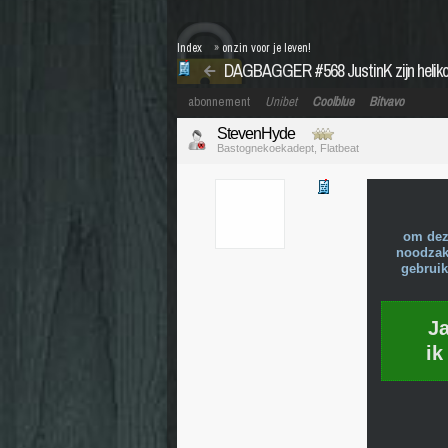
Index
»
onzin voor je leven!
DAGBAGGER #568 JustinK zijn heliko
abonnement
Unibet
Coolblue
Bitvavo
StevenHyde
Bastognekoekadept, Flatbeat
om dez
noodzake
gebruik
J
ik