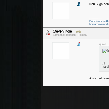
Nou ik ga ech
Domnivoor in AI /
hemarookworst in 
StevenHyde
Bastognekoekadept, Flatbeat
quote:
[..]
jaa d
Alsof het over