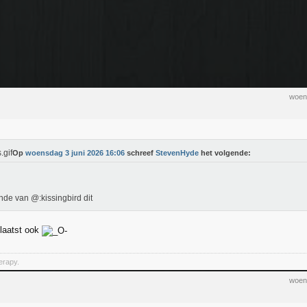
woen
Op
woensdag 3 juni 2026 16:06
schreef
StevenHyde
het volgende:
de van @:kissingbird dit
 laatst ook
herapy.
woen