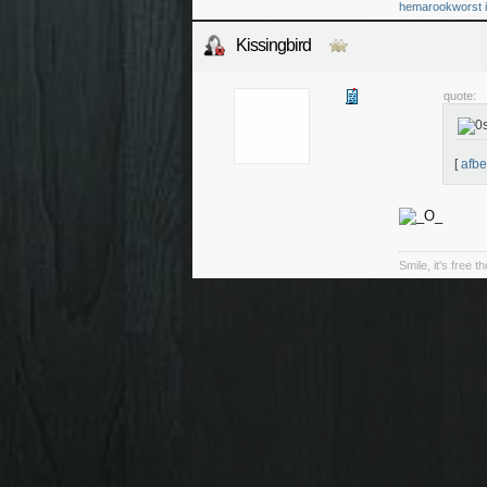
hemarookworst in 
Kissingbird
quote:
[
afbe
Smile, it's free t