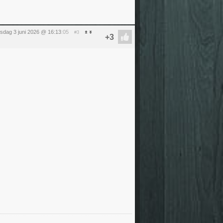
sdag 3 juni 2026 @ 16:13
:05
#3