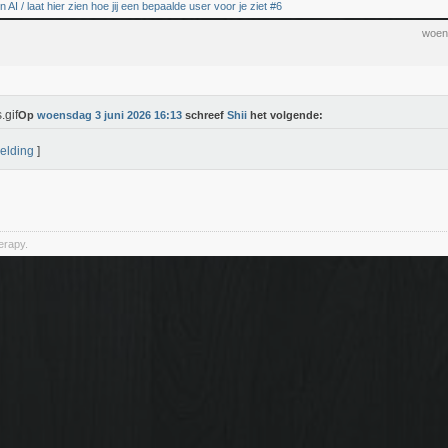
AI / laat hier zien hoe jij een bepaalde user voor je ziet #6
woen
Op
woensdag 3 juni 2026 16:13
schreef
Shii
het volgende:
elding
]
herapy.