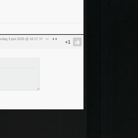
sdag 3 juni 2026 @ 16:17
:38
#7