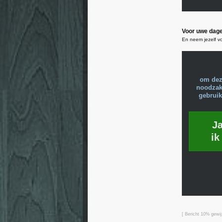
Voor uwe dage
En neem jezelf vo
om dez
noodzake
gebruik
J
ik
[ Bericht 10% gewi