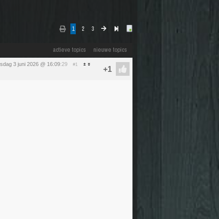
1
2
3
actieve topics
nieuwe topics
sdag 3 juni 2026 @ 16:09
:29
#1