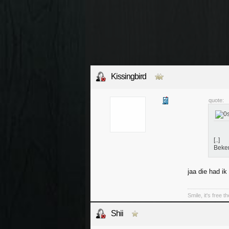
Kissingbird
quote:
[..]
Beken
jaa die had ik
Smile, it's free t
Shii