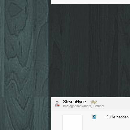
StevenHyde
Bastognekoekadept, Flatbeat
Jullie hadden