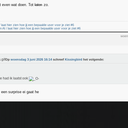
t even wat doen. Tot
later.
zo.
 laat hier zien hoe jij een bepaalde user voor je ziet #6
AI / laat hier zien hoe jij een bepaalde user voor je ziet #6
woen
Op
woensdag 3 juni 2026 16:14
schreef
Kissingbird
het volgende:
ie had ik laatst ook
 een surprise ei gaat he