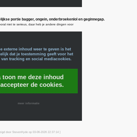
lijkse portie bagger, ongein, onderbroekenlol en geginnegap.
oral niet te serieus, daar heb je andere dingen voor
e externe inhoud weer te geven is het
lijk dat je toestemming geeft voor het
 van tracking en social mediacookies.
a toon me deze inhoud
 accepteer de cookies.
meer informatie
jzigd door StevenHyde op 03-06-2026 22:37
:14
]