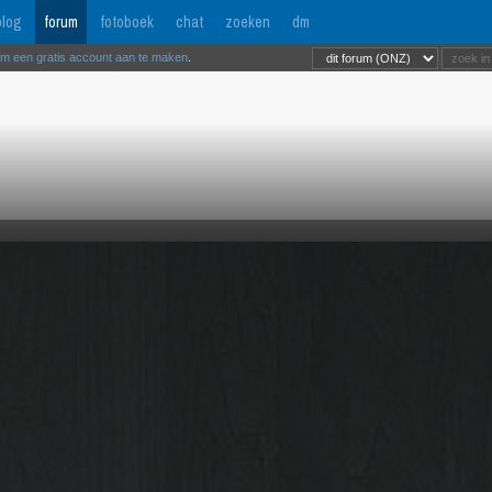
log
forum
fotoboek
chat
zoeken
dm
om een gratis account aan te maken
.