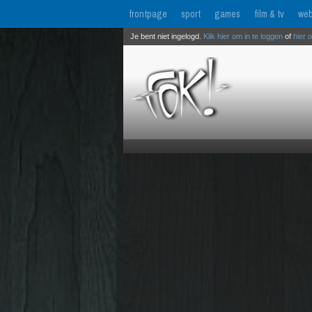
frontpage
sport
games
film & tv
web
Je bent niet ingelogd.
Klik hier om in te loggen
of
hier 