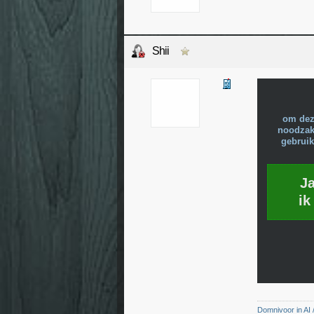
Shii
om dez
noodzake
gebruik
J
ik
Domnivoor in AI /