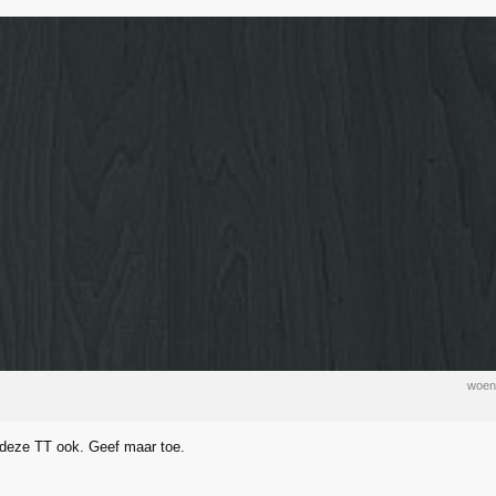
woen
 deze TT ook. Geef maar toe.