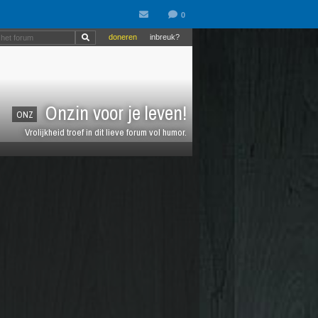
doneren
inbreuk?
Onzin voor je leven!
ONZ
Vrolijkheid troef in dit lieve forum vol humor.