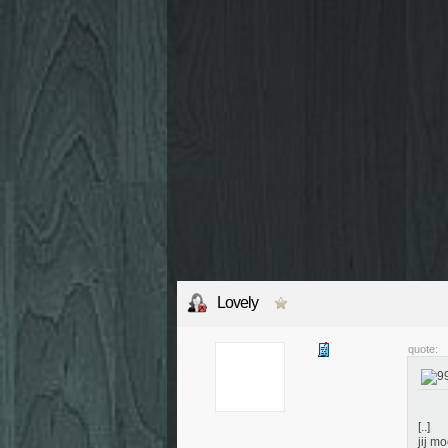
Lovely
quote:
[..]
jij m