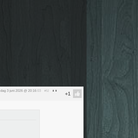
dag 3 juni 2026 @ 20:16
:03
#52