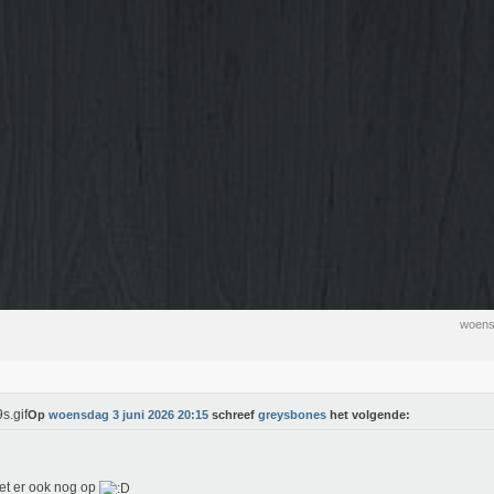
woens
Op
woensdag 3 juni 2026 20:15
schreef
greysbones
het volgende:
oet er ook nog op