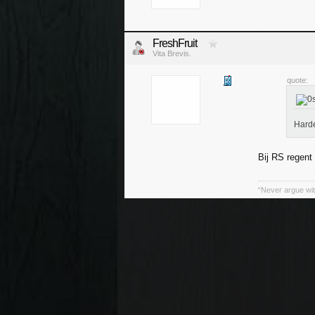
FreshFruit
Vita Brevis.
quote:
Harde
Bij RS regent 
“Never argue wit