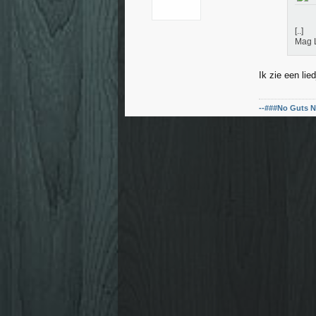
[..]
Mag L
Ik zie een li
--###No Guts N