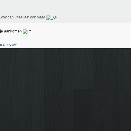
ovy dan , nee laat ook maar.
edje aankomen
o Glory###--