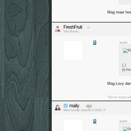
Mag maar hoef
FreshFruit
Vita Brevis.
quote:
[..]
jij m
Mag Lovy dan 
“Never argue wit
maily
Mevrouwtje oeps/B.U.2022 :P
quote: