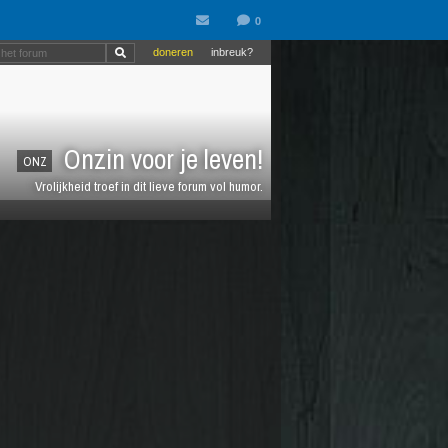
doneren
inbreuk?
Onzin voor je leven!
ONZ
Vrolijkheid troef in dit lieve forum vol humor.