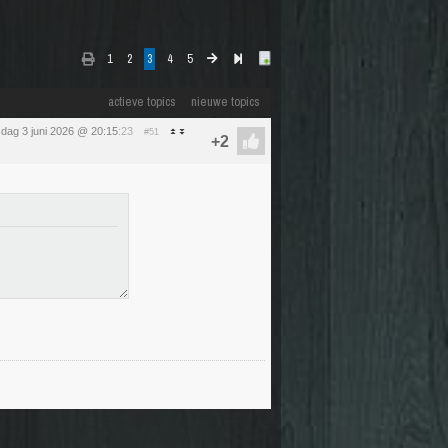
1
2
3
4
5
actieve topics
nieuwe topics
dag 3 juni 2026 @ 20:15
:23
#51