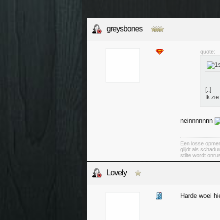
greysbones
quote:
[..]
Ik zi
neinnnnnnn
Een losse opmer
glijdt als schad
stilte wordt onru
Lovely
Harde woei hi