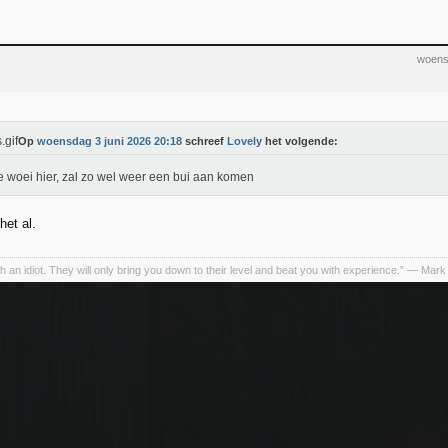
woens
Op
woensdag 3 juni 2026 20:18
schreef
Lovely
het volgende:
 woei hier, zal zo wel weer een bui aan komen
het al.
h an idiot. They will only bring you down to their level and beat you with experience.” ― Mark