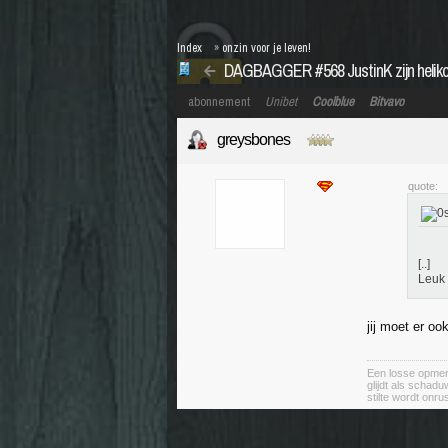
Index
»
onzin voor je leven!
DAGBAGGER #568 JustinK zijn heliko
abonnement
Unibet
Coolblue
Bitvavo
greysbones
quote:
[..]
Leuk
jij moet er o
Een losse opmer
glijdt als schad
stilte wordt onru