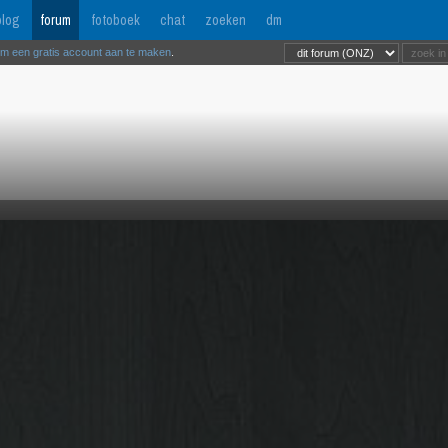
log
forum
fotoboek
chat
zoeken
dm
om een gratis account aan te maken
.