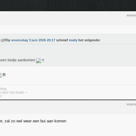
woens
Op
woensdag 3 juni 2026 20:17
schreef
maily
het volgende:
e een liedje aankomen
king
uw door het draad —
st
woens
er, zal zo wel weer een bui aan komen