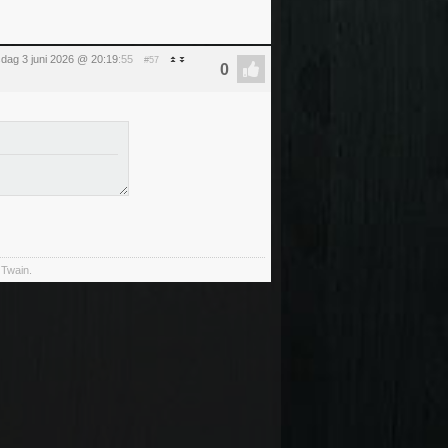
dag 3 juni 2026 @ 20:19
:55
#57
 Twain.