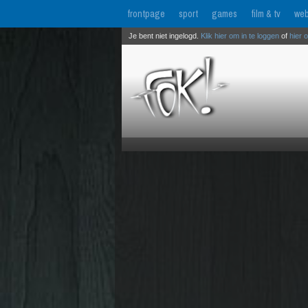
frontpage
sport
games
film & tv
web
Je bent niet ingelogd.
Klik hier om in te loggen
of
hier 