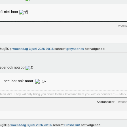
t niet hoor
woens
Op
woensdag 3 juni 2026 20:15
schreef
greysbones
het volgende:
oet er ook nog op
, nee laat ook maar.
h an idiot. They will only bring you down to their level and beat you with experience.” ― Mark
Spellchecker
woens
Op
woensdag 3 juni 2026 20:16
schreef
FreshFruit
het volgende: