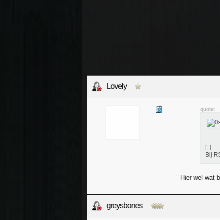
Lovely
quote:
[..]
Bij R
Hier wel wat 
greysbones