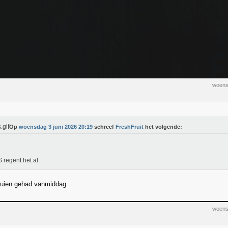
woens
Op
woensdag 3 juni 2026 20:19
schreef
FreshFruit
het volgende:
S regent het al.
buien gehad vanmiddag
woens