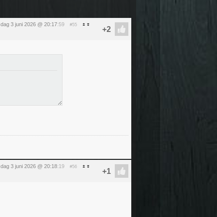
dag 3 juni 2026 @ 20:17
:59
#55
dag 3 juni 2026 @ 20:18
:19
#56