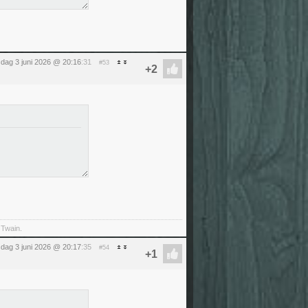
dag 3 juni 2026 @ 20:16
:31
#53
 Twain.
dag 3 juni 2026 @ 20:17
:35
#54