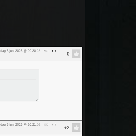
dag 3 juni 2026 @ 20:20
:23
#58
dag 3 juni 2026 @ 20:21
:02
#59