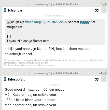
• woensdag 3 juni 2026 @ 20:08 • 19
Näsenbar
State of the Art.
Op
woensdag 3 juni 2026 20:06
schreef
jigggy
het
volgende:
[..]
Loyaal zijn aan je Barber neef
Is hij loyaal naar zijn klanten? Hij laat jou zitten met een
belachelijk kapsel.
Deze post werd u aangeboden door de Saffraanstunter, dé webshop voor saffraan. Ook
adverteren? Neem contact op in de dm.
Denk aan het milieu voordat u deze post print.
• woensdag 3 juni 2026 @ 20:09 • 20
Filosoofert
Kanaïet
Goed meej d’r haande, nôôt gin gezeur
Mèn Kapster heej un stripke veur
Lôôp dikkels binne veur un beurt
Mèn Kapster heej un stripke veur