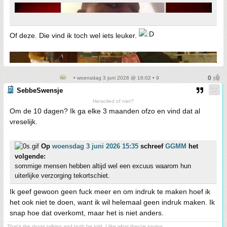
Of deze. Die vind ik toch wel iets leuker.
• woensdag 3 juni 2026 @ 16:02 • 9
SebbeSwensje
Heraclied of niet?
Om de 10 dagen? Ik ga elke 3 maanden ofzo en vind dat al
vreselijk.
Op
woensdag 3 juni 2026 15:35
schreef
GGMM
het
volgende:
sommige mensen hebben altijd wel een excuus waarom hun
uiterlijke verzorging tekortschiet.
Ik geef gewoon geen fuck meer en om indruk te maken hoef ik
het ook niet te doen, want ik wil helemaal geen indruk maken. Ik
snap hoe dat overkomt, maar het is niet anders.
That's the drugs talking and truth be told, I like what they're saying.