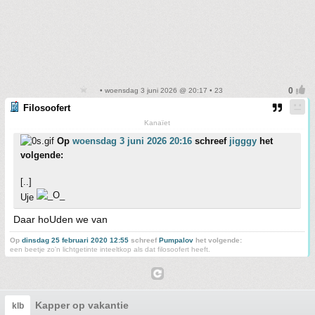
• woensdag 3 juni 2026 @ 20:17 • 23
Filosoofert
Kanaïet
Op
woensdag 3 juni 2026 20:16
schreef
jigggy
het
volgende:
[..]
Uje
Daar hoUden we van
Op
dinsdag 25 februari 2020 12:55
schreef
Pumpalov
het volgende:
een beetje zo'n lichtgetinte inteeltkop als dat filosoofert heeft.
Kapper op vakantie
klb