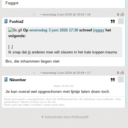
Faggot
• woensdag 3 juni 2026 @ 18:02 • 16
Fushia2
Op
woensdag 3 juni 2026 17:38
schreef
jigggy
het
volgende:
[..]
Ik snap dat jij anderen mee wilt sleuren in het kale koppen trauma
Bro, die inhammen liegen niet
• woensdag 3 juni 2026 @ 20:06 • 17
Näsenbar
State of the Art.
Je kan overal wel opgeschoren met lijntje laten doen toch.
Deze post werd u aangeboden door de Saffraanstunter, dé webshop voor saffraan. Ook
adverteren? Neem contact op in de dm.
Denk aan het milieu voordat u deze post print.
▼ Advertentie door Refinery89