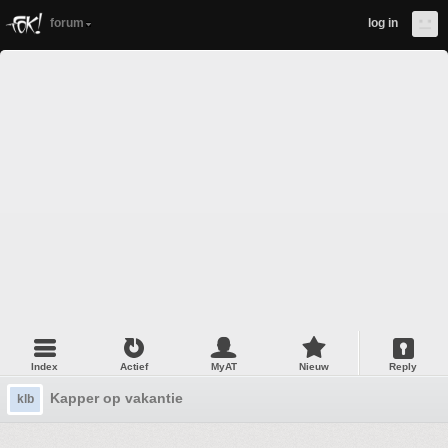
forum
log in
Index
Actief
MyAT
Nieuw
Reply
Kapper op vakantie
klb