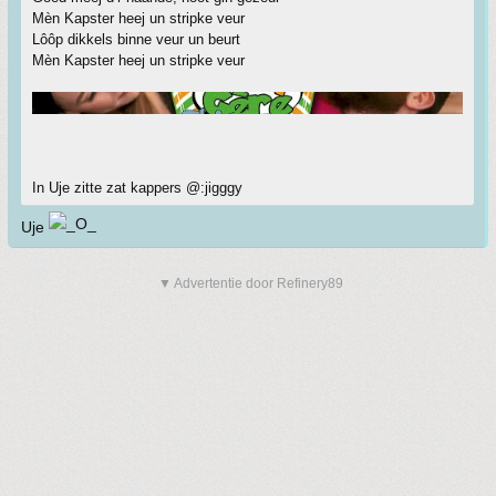
Mèn Kapster heej un stripke veur
Lôôp dikkels binne veur un beurt
Mèn Kapster heej un stripke veur
In Uje zitte zat kappers @:jigggy
Uje
▼ Advertentie door Refinery89