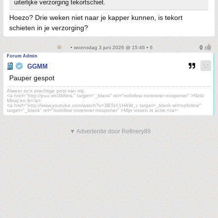
uiterlijke verzorging tekortschiet.
Hoezo? Drie weken niet naar je kapper kunnen, is tekort
schieten in je verzorging?
• woensdag 3 juni 2026 @ 15:46 • 6
Forum Admin
GGMM
Pauper gespot
Alweer zo'n prachtige post van mij.
<a href="http://puu.sh/3kNmL" target="_blank" rel="nofollow norererer noopener" >Nicki
Minaj en ik</a>
<a href="http://www.youtube.com/watch?v=3BTsY1HAW_c target=_blank rel=nofollow"
target="_blank" rel="nofollow norererer noopener" >Mijn vissen in actie.</a>
▼ Advertentie door Refinery89