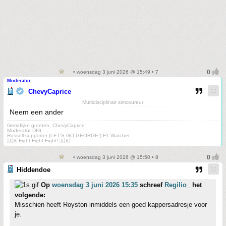
• woensdag 3 juni 2026 @ 15:49 • 7
Moderator
ChevyCaprice
Multidisciplinair simcoureur
Neem een ander
Gerieflijke groeten, ChevyCaprice
Moderator DIG
Russell-supporter (LET'S GO GEORGE!) F1 Watcher
🇺🇦 Fight Fight Fight! 🇺🇦
• woensdag 3 juni 2026 @ 15:50 • 8
Hiddendoe
Op
woensdag 3 juni 2026 15:35
schreef
Regilio_
het
volgende:
Misschien heeft Royston inmiddels een goed kappersadresje voor
je.