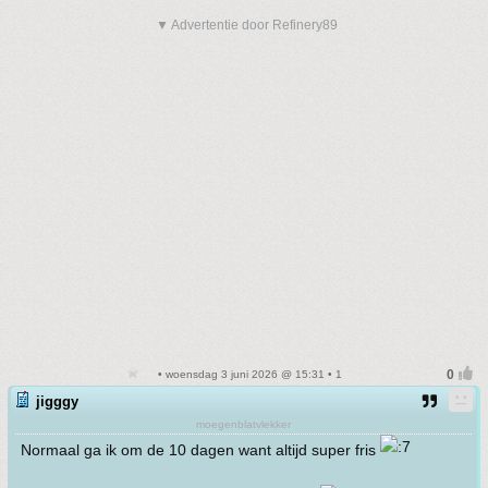
▼ Advertentie door Refinery89
• woensdag 3 juni 2026 @ 15:31 • 1
jigggy
moegenblatvlekker
Normaal ga ik om de 10 dagen want altijd super fris