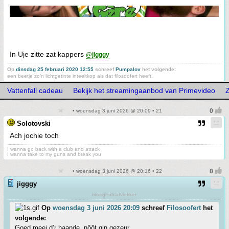
In Uje zitte zat kappers
@jigggy
Op
dinsdag 25 februari 2020 12:55
schreef
Pumpalov
het volgende:
een beetje zo'n lichtgetinte inteeltkop als dat filosoofert heeft.
Vattenfall cadeau
Bekijk het streamingaanbod van Primevideo
• woensdag 3 juni 2026 @ 20:09 • 21
Solotovski
Ach jochie toch
I wanna go back with a club and attack
I wanna take to my guns and break you
• woensdag 3 juni 2026 @ 20:16 • 22
jigggy
moegenblatvlekker
Op
woensdag 3 juni 2026 20:09
schreef
Filosoofert
het
volgende:
Goed meej d’r haande, nôôt gin gezeur