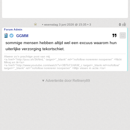
• woensdag 3 juni 2026 @ 15:35 • 3
Forum Admin
GGMM
sommige mensen hebben altijd wel een excuus waarom hun
uiterlijke verzorging tekortschiet.
Alweer zo'n prachtige post van mij.
<a href="http://puu.sh/3kNmL" target="_blank" rel="nofollow norererer noopener" >Nicki
Minaj en ik</a>
<a href="http://www.youtube.com/watch?v=3BTsY1HAW_c target=_blank rel=nofollow"
target="_blank" rel="nofollow norererer noopener" >Mijn vissen in actie.</a>
▼ Advertentie door Refinery89