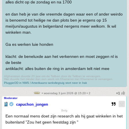
alles dicht op de zondag en na 1700
en dan heb je van die vreemde dagen waar een of ander weirdo
is benoemd tot heilige ne dan plots ben je ergens op 15
mei/juni/augustus in belgenland nergens meer welkom. Ik wil
winkelen man.
Ga es werken luie honden
klacht: de beneluxde aan het verkennen en moet zeggen nl is
de beste
antiklacht: alles buiten de ring in amsterdam telt niet mee
Afghanistan duurde 20 jaar om de Taliban door de Taliban te vervangen.
Hier duurde het minder dan een week om Khamenei met Khamenei te vervangen.
PluggieOD in NWS / Amerikaans tankvliegtuig stort neer in Irak
• woensdag 3 juni 2026 @ 15:20 • 2
Moderator
capuchon_jongen
Belg
Een normaal mens doet zijn research als hij gaat winkelen in het
buitenland "Zou het geen feestdag zijn "