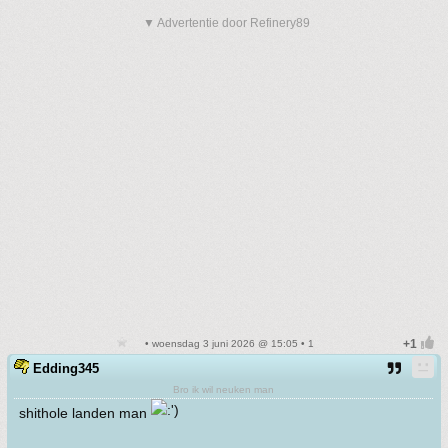
▼ Advertentie door Refinery89
• woensdag 3 juni 2026 @ 15:05 • 1
Edding345
Bro ik wil neuken man
shithole landen man