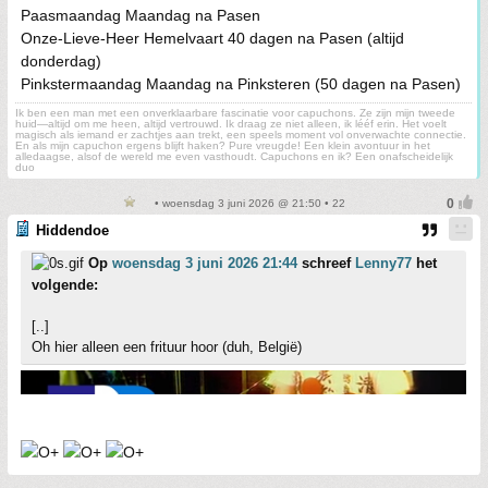
Paasmaandag Maandag na Pasen
Onze-Lieve-Heer Hemelvaart 40 dagen na Pasen (altijd
donderdag)
Pinkstermaandag Maandag na Pinksteren (50 dagen na Pasen)
Ik ben een man met een onverklaarbare fascinatie voor capuchons. Ze zijn mijn tweede
huid—altijd om me heen, altijd vertrouwd. Ik draag ze niet alleen, ik lééf erin. Het voelt
magisch als iemand er zachtjes aan trekt, een speels moment vol onverwachte connectie.
En als mijn capuchon ergens blijft haken? Pure vreugde! Een klein avontuur in het
alledaagse, alsof de wereld me even vasthoudt. Capuchons en ik? Een onafscheidelijk
duo
• woensdag 3 juni 2026 @ 21:50 • 22
Hiddendoe
Op
woensdag 3 juni 2026 21:44
schreef
Lenny77
het
volgende:
[..]
Oh hier alleen een frituur hoor (duh, België)