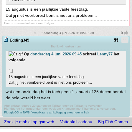
15 augustus is een jaarlijkse vaste feestdag.
Dat jij niet voorbereid bent is niet ons probleem...
Horum omnium fortissimi sunt Belgae
• donderdag 4 juni 2026 @ 15:38 • 30
Edding345
Bro ik wil neuken man
Op
donderdag 4 juni 2026 09:45
schreef
Lenny77
het
volgende:
[..]
15 augustus is een jaarlijkse vaste feestdag.
Dat jij niet voorbereid bent is niet ons probleem...
wat een onzin dag het is toch geen 1 januari of 25 december dat
de hele wereld het weet
Afghanistan duurde 20 jaar om de Taliban door de Taliban te vervangen.
Hier duurde het minder dan een week om Khamenei met Khamenei te vervangen.
PluggieOD in NWS / Amerikaans tankvliegtuig stort neer in Irak
Zoek je mobiel op gsmweb
Vattenfall cadeau
Big Fish Games