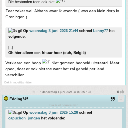
Die bestonden toen ook niet
Zeer zeker wel. Althans waar ik woonde ( was een klein dorp in
Groningen ).
Op
woensdag 3 juni 2026 21:44
schreef
Lenny77
het
volgende:
[..]
Oh hier alleen een frituur hoor (duh, België)
Verklaard een hoop
Niet gemeen bedoeld uiteraard. Maar
goed, doet er ook niet toe want het zal geheid per land
verschillen.
Ook in moeilijke tijden.
• donderdag 4 juni 2026 @ 09:25 • 28
Edding345
Bro ik wil neuken man
Op
woensdag 3 juni 2026 15:28
schreef
capuchon_jongen
het volgende: