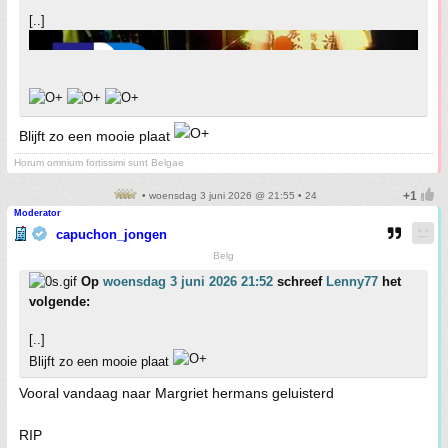
[..]
Blijft zo een mooie plaat
Horum omnium fortissimi sunt Belgae
• woensdag 3 juni 2026 @ 21:55 • 24
Moderator
capuchon_jongen
Belg
Op
woensdag 3 juni 2026 21:52
schreef
Lenny77
het
volgende:
[..]
Blijft zo een mooie plaat
Vooral vandaag naar Margriet hermans geluisterd
RIP