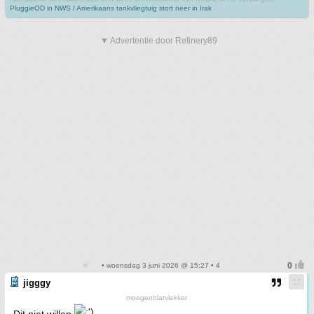
PluggieOD in NWS / Amerikaans tankvliegtuig stort neer in Irak
▼ Advertentie door Refinery89
• woensdag 3 juni 2026 @ 15:27 • 4
jigggy
moegenblatvlekker