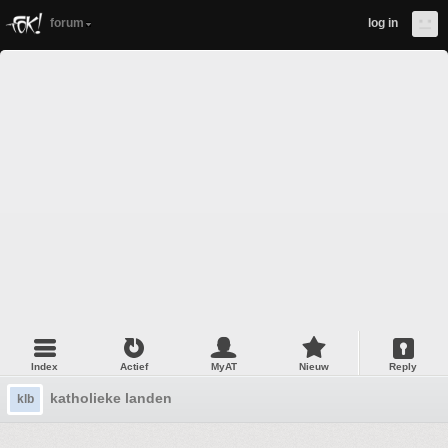
forum
log in
Index
Actief
MyAT
Nieuw
Reply
katholieke landen
klb