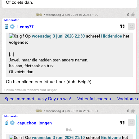
Of zoiets dan.
• woensdag 3 juni 2026 @ 21:44 • 20
Moderator
Lenny77
Op
woensdag 3 juni 2026 21:39
schreef
Hiddendoe
het
volgende:
[..]
Jawel, maar die hadden toen andere namen.
Italiaan, frietzaak en turk.
Of zoiets dan.
Oh hier alleen een frituur hoor (duh, België)
Horum omnium fortissimi sunt Belgae
Speel mee met Lucky Day en win!
Vattenfall cadeau
Vodafone 
• woensdag 3 juni 2026 @ 21:49 • 21
Moderator
capuchon_jongen
Belg
Op
woensdag 3 juni 2026 21:10
schreef
Eightyone
het