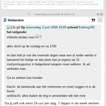
En als mijn capuchon ergens blijft haken? Pure vreugde! Een klein avontuur in het
alledaagse, alsof de wereld me even vasthoudt. Capuchons en ik? Een onafscheidelijk
duo
• woensdag 3 juni 2026 @ 15:33 • 6
Hiddendoe
Op
woensdag 3 juni 2026 15:05
schreef
Edding345
het volgende:
shithole landen man
alles dicht op de zondag en na 1700
en dan heb je van die vreemde dagen waar een of ander weirdo is
benoemd tot heilige ne dan plots ben je ergens op 15
mei/juni/augustus in belgenland nergens meer welkom. Ik wil
winkelen man.
Ga es werken luie honden
klacht: de beneluxde aan het verkennen en moet zeggen nl is de
beste
antiklacht: alles buiten de ring in amsterdam telt niet mee
Ga jij zelf ook eens 24 uur per dag, 7 dagen in de week werken.