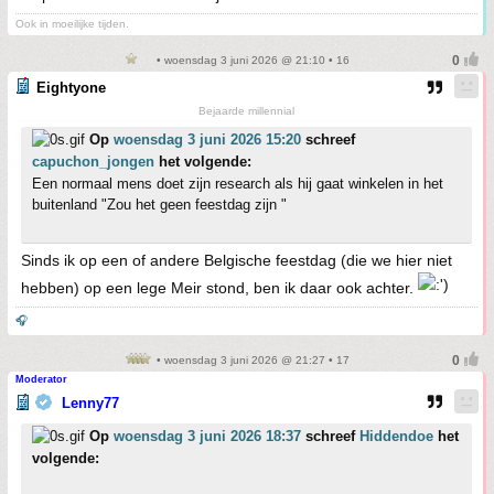
Ook in moeilijke tijden.
• woensdag 3 juni 2026 @ 21:10 • 16
Eightyone
Bejaarde millennial
Op
woensdag 3 juni 2026 15:20
schreef
capuchon_jongen
het volgende:
Een normaal mens doet zijn research als hij gaat winkelen in het
buitenland "Zou het geen feestdag zijn "
Sinds ik op een of andere Belgische feestdag (die we hier niet
hebben) op een lege Meir stond, ben ik daar ook achter.
🎧
• woensdag 3 juni 2026 @ 21:27 • 17
Moderator
Lenny77
Op
woensdag 3 juni 2026 18:37
schreef
Hiddendoe
het
volgende: