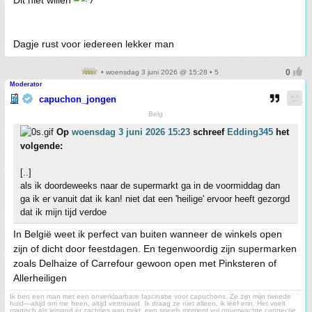
Dit niet willen
Dagje rust voor iedereen lekker man
• woensdag 3 juni 2026 @ 15:28 • 5
Moderator
capuchon_jongen
Belg
Op
woensdag 3 juni 2026 15:23
schreef
Edding345
het
volgende:
[..]
als ik doordeweeks naar de supermarkt ga in de voormiddag dan
ga ik er vanuit dat ik kan! niet dat een 'heilige' ervoor heeft gezorgd
dat ik mijn tijd verdoe
In België weet ik perfect van buiten wanneer de winkels open
zijn of dicht door feestdagen. En tegenwoordig zijn supermarken
zoals Delhaize of Carrefour gewoon open met Pinksteren of
Allerheiligen
Ik ben een man met een onverklaarbare fascinatie voor capuchons. Ze zijn mijn tweede
huid—altijd om me heen, altijd vertrouwd. Ik draag ze niet alleen, ik lééf erin. Het voelt
magisch als iemand er zachtjes aan trekt, een speels moment vol onverwachte connectie.