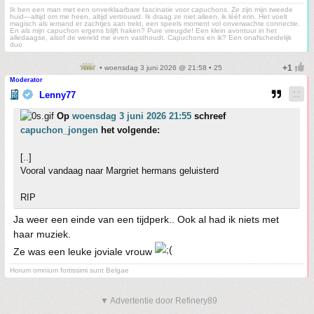
Ik ben een man met een onverklaarbare fascinatie voor capuchons. Ze zijn mijn tweede
huid—altijd om me heen, altijd vertrouwd. Ik draag ze niet alleen, ik lééf erin. Het voelt
magisch als iemand er zachtjes aan trekt, een speels moment vol onverwachte connectie.
En als mijn capuchon ergens blijft haken? Pure vreugde! Een klein avontuur in het
alledaagse, alsof de wereld me even vasthoudt. Capuchons en ik? Een onafscheidelijk
duo
• woensdag 3 juni 2026 @ 21:58 • 25
Moderator
Lenny77
Op
woensdag 3 juni 2026 21:55
schreef
capuchon_jongen
het volgende:
[..]
Vooral vandaag naar Margriet hermans geluisterd
RIP
Ja weer een einde van een tijdperk.. Ook al had ik niets met
haar muziek.
Ze was een leuke joviale vrouw
Horum omnium fortissimi sunt Belgae
▼ Advertentie door Refinery89