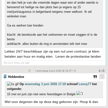
en dan heb je van die vreemde dagen waar een of ander weirdo is
benoemd tot heilige ne dan plots ben je ergens op 15
mei/juni/augustus in belgenland nergens meer welkom. Ik wil
winkelen man.
Ga es werken luie honden
klacht: de beneluxde aan het verkennen en moet zeggen nl is de
beste
antiklacht: alles buiten de ring in amsterdam telt niet mee
Lekker 24/7 beschikbaar zijn op een nul uren contract, je klem
betalen aan huur en matig eten . Leven de protestantse landen
The End Times are wild
• woensdag 3 juni 2026 @ 18:37 • 9
Hiddendoe
Op
woensdag 3 juni 2026 17:18
schreef
Lenny77
het
volgende:
15 mei en juni zijn niet eens feestdagen in België
Wel voor degenen die op deze dag geboren zijn. Hoop ik dan.