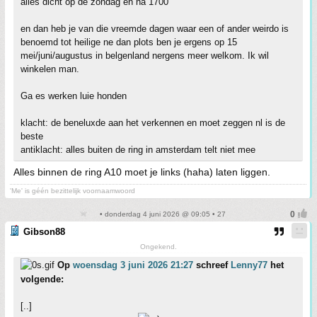
alles dicht op de zondag en na 1700
en dan heb je van die vreemde dagen waar een of ander weirdo is
benoemd tot heilige ne dan plots ben je ergens op 15
mei/juni/augustus in belgenland nergens meer welkom. Ik wil
winkelen man.
Ga es werken luie honden
klacht: de beneluxde aan het verkennen en moet zeggen nl is de
beste
antiklacht: alles buiten de ring in amsterdam telt niet mee
Alles binnen de ring A10 moet je links (haha) laten liggen.
'Me' is géén bezittelijk voornaamwoord
• donderdag 4 juni 2026 @ 09:05 • 27
Gibson88
Ongekend.
Op
woensdag 3 juni 2026 21:27
schreef
Lenny77
het
volgende:
[..]