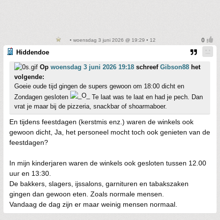
• woensdag 3 juni 2026 @ 19:29 • 12
Hiddendoe
Op
woensdag 3 juni 2026 19:18
schreef
Gibson88
het
volgende:
Goeie oude tijd gingen de supers gewoon om 18:00 dicht en
Zondagen gesloten
Te laat was te laat en had je pech. Dan
vrat je maar bij de pizzeria, snackbar of shoarmaboer.
En tijdens feestdagen (kerstmis enz.) waren de winkels ook
gewoon dicht, Ja, het personeel mocht toch ook genieten van de
feestdagen?
In mijn kinderjaren waren de winkels ook gesloten tussen 12.00
uur en 13:30.
De bakkers, slagers, ijssalons, garnituren en tabakszaken
gingen dan gewoon eten. Zoals normale mensen.
Vandaag de dag zijn er maar weinig mensen normaal.