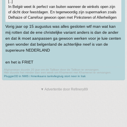
[..]
In België weet ik perfect van buiten wanneer de winkels open zijn
of dicht door feestdagen. En tegenwoordig zijn supermarken zoals
Delhaize of Carrefour gewoon open met Pinksteren of Allerheiligen
Vorig jaar op 15 augustus was alles gesloten wtf man wat kan
mij rotten dat de ene christelijke variant anders is dan de ander
en dat ik moet aanpassen ga gewoon werken voor je luie centen
geen wonder dat belgenland de achterlijke neef is van de
superieure NEDERLAND
en het is FRIET
Afghanistan duurde 20 jaar om de Taliban door de Taliban te vervangen.
Hier duurde het minder dan een week om Khamenei met Khamenei te vervangen.
PluggieOD in NWS / Amerikaans tankvliegtuig stort neer in Irak
▼ Advertentie door Refinery89