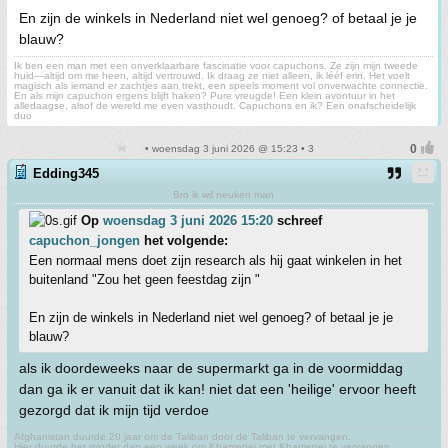
En zijn de winkels in Nederland niet wel genoeg? of betaal je je
blauw?
Ik ben een man met een onverklaarbare fascinatie voor capuchons. Ze zijn mijn tweede
huid—altijd om me heen, altijd vertrouwd. Ik draag ze niet alleen, ik lééf erin. Het voelt
magisch als iemand er zachtjes aan trekt, een speels moment vol onverwachte connectie.
En als mijn capuchon ergens blijft haken? Pure vreugde! Een klein avontuur in het
alledaagse, alsof de wereld me even vasthoudt. Capuchons en ik? Een onafscheidelijk
duo
• woensdag 3 juni 2026 @ 15:23 • 3
Edding345
Bro ik wil neuken man
Op
woensdag 3 juni 2026 15:20
schreef
capuchon_jongen
het volgende:
Een normaal mens doet zijn research als hij gaat winkelen in het
buitenland "Zou het geen feestdag zijn "
En zijn de winkels in Nederland niet wel genoeg? of betaal je je
blauw?
als ik doordeweeks naar de supermarkt ga in de voormiddag
dan ga ik er vanuit dat ik kan! niet dat een 'heilige' ervoor heeft
gezorgd dat ik mijn tijd verdoe
Afghanistan duurde 20 jaar om de Taliban door de Taliban te vervangen.
Hier duurde het minder dan een week om Khamenei met Khamenei te vervangen.