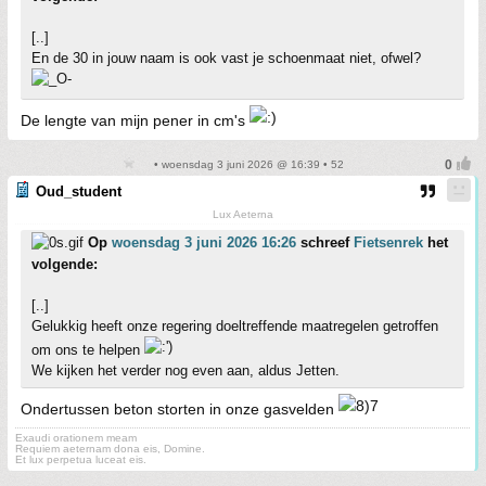
[..]
En de 30 in jouw naam is ook vast je schoenmaat niet, ofwel?
De lengte van mijn pener in cm's
• woensdag 3 juni 2026 @ 16:39 • 52
Oud_student
Lux Aeterna
Op
woensdag 3 juni 2026 16:26
schreef
Fietsenrek
het
volgende:
[..]
Gelukkig heeft onze regering doeltreffende maatregelen getroffen
om ons te helpen
We kijken het verder nog even aan, aldus Jetten.
Ondertussen beton storten in onze gasvelden
Exaudi orationem meam
Requiem aeternam dona eis, Domine.
Et lux perpetua luceat eis.