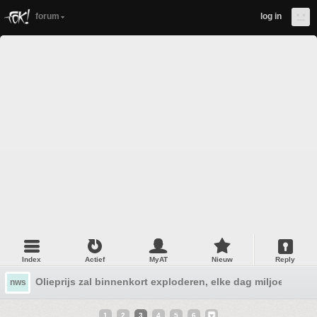
forum
log in
Index
Actief
MyAT
Nieuw
Reply
Olieprijs zal binnenkort exploderen, elke dag miljoenen va
nws
1
2
3
4
5
6