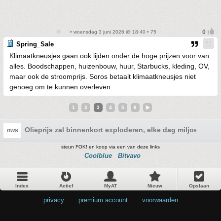
• woensdag 3 juni 2026 @ 18:40 • 75
Spring_Sale
Klimaatkneusjes gaan ook lijden onder de hoge prijzen voor van
alles. Boodschappen, huizenbouw, huur, Starbucks, kleding, OV,
maar ook de stroomprijs. Soros betaalt klimaatkneusjes niet
genoeg om te kunnen overleven.
1
2
3
4
5
6
Olieprijs zal binnenkort exploderen, elke dag miljoenen va
nws
steun FOK! en koop via een van deze links
Coolblue
Bitvavo
Index
Actief
MyAT
Nieuw
Opslaan
privacy
•
premium account
•
voorwaarden