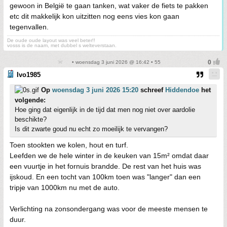
gewoon in België te gaan tanken, wat vaker de fiets te pakken
etc dit makkelijk kon uitzitten nog eens vies kon gaan
tegenvallen.
De oude oude layout was veel beter!!
vosss is de naam, met dubbel s welteverstaan.
• woensdag 3 juni 2026 @ 16:42 • 55
Ivo1985
Op
woensdag 3 juni 2026 15:20
schreef
Hiddendoe
het
volgende:
Hoe ging dat eigenlijk in de tijd dat men nog niet over aardolie
beschikte?
Is dit zwarte goud nu echt zo moeilijk te vervangen?
Toen stookten we kolen, hout en turf.
Leefden we de hele winter in de keuken van 15m² omdat daar
een vuurtje in het fornuis brandde. De rest van het huis was
ijskoud. En een tocht van 100km toen was "langer" dan een
tripje van 1000km nu met de auto.
Verlichting na zonsondergang was voor de meeste mensen te
duur.