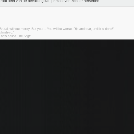
root deel van de bevolking kan prima leven zonder hersenen.
.
rutal, without mercy. But you.... You will be worse. Rip and tear, until it is done!"
indeiru."
. he's called The Stig!"