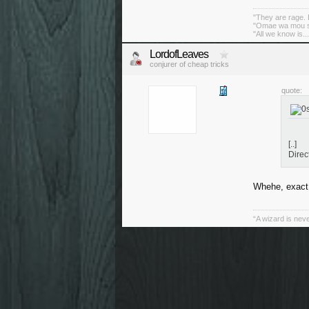
"They are rage. B
"Omae wa mou sh
"All we know is..
LordofLeaves
conjurer of cheap tricks
quote:
[..]
Direc
Whehe, exac
“A wizard is neve