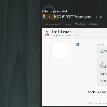
Index
»
general chat
[KSC #19920] Parkeergenot
abonnement
Unibet
Coolblue
Bitvavo
LordofLeaves
conjurer of cheap tricks
quote:
[..]
Publi
*CH
Publ
Applaus voor
“A wizard is neve