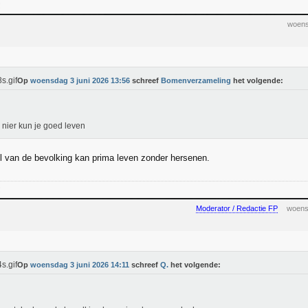
!
woens
Op
woensdag 3 juni 2026 13:56
schreef
Bomenverzameling
het volgende:
 nier kun je goed leven
l van de bevolking kan prima leven zonder hersenen.
!
Moderator / Redactie FP
woens
Op
woensdag 3 juni 2026 14:11
schreef
Q.
het volgende: