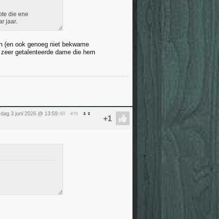
pte die ene
r jaar.
eren (en ook genoeg niet bekwame
n zeer getalenteerde dame die hem
dag 3 juni 2026 @ 13:59
:48
#78