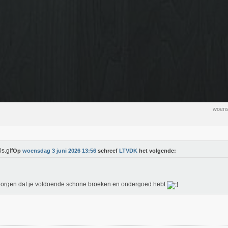
woens
Op
woensdag 3 juni 2026 13:56
schreef
LTVDK
het volgende:
orgen dat je voldoende schone broeken en ondergoed hebt