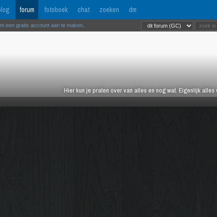
log
forum
fotoboek
chat
zoeken
dm
om een gratis account aan te maken
.
Hier kun je praten over van alles en nog wat. Eigenlijk alles