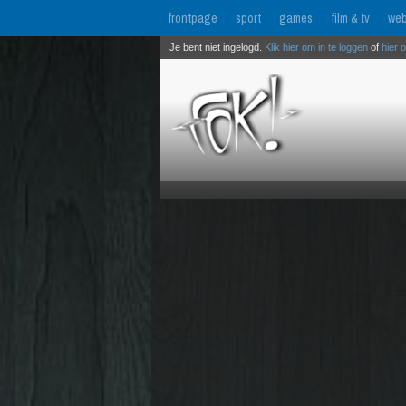
frontpage
sport
games
film & tv
web
Je bent niet ingelogd.
Klik hier om in te loggen
of
hier 