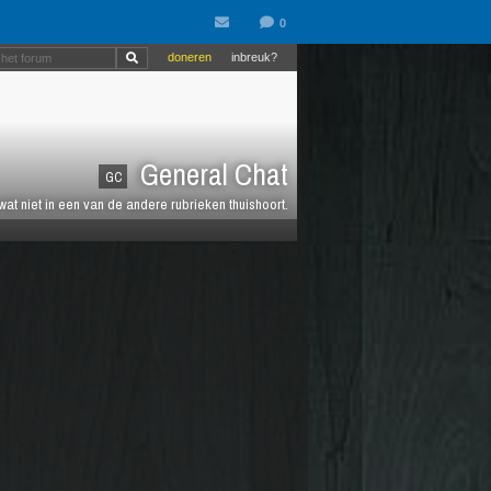
doneren
inbreuk?
General Chat
GC
 wat niet in een van de andere rubrieken thuishoort.