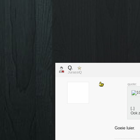
Q.
JurassiQ
quote:
[..]
Ook z
Goeie luier.