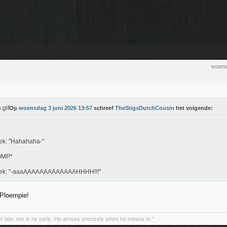
woens
Op
woensdag 3 juni 2026 13:57
schreef
TheStigsDutchCousin
het volgende:
ek: "Hahahaha-"
OMP*
iek: "-aaaAAAAAAAAAAAAAHHHH!!!"
 Ploempie!
r late, nor is he early .He arrives precisely when he means to.”