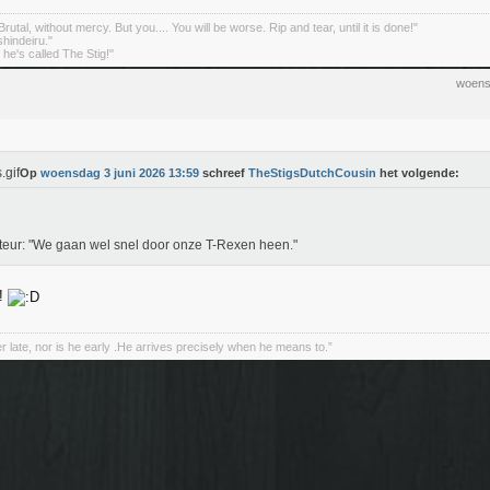
rutal, without mercy. But you.... You will be worse. Rip and tear, until it is done!"
indeiru."
. he's called The Stig!"
woens
Op
woensdag 3 juni 2026 13:59
schreef
TheStigsDutchCousin
het volgende:
teur: "We gaan wel snel door onze T-Rexen heen."
t!
r late, nor is he early .He arrives precisely when he means to.”