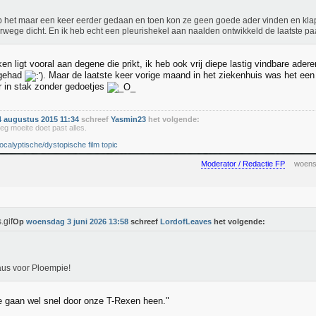
b het maar een keer eerder gedaan en toen kon ze geen goede ader vinden en kla
rwege dicht. En ik heb echt een pleurishekel aan naalden ontwikkeld de laatste paa
en ligt vooral aan degene die prikt, ik heb ook vrij diepe lastig vindbare ad
 gehad
. Maar de laatste keer vorige maand in het ziekenhuis was het ee
er in stak zonder gedoetjes
 augustus 2015 11:34
schreef
Yasmin23
het volgende:
eg moeite doet past alles.
ocalyptische/dystopische film topic
Moderator / Redactie FP
woens
Op
woensdag 3 juni 2026 13:58
schreef
LordofLeaves
het volgende:
us voor Ploempie!
e gaan wel snel door onze T-Rexen heen."