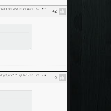
dag 3 juni 2026 @ 14:11
:39
#81
dag 3 juni 2026 @ 14:12
:07
#82