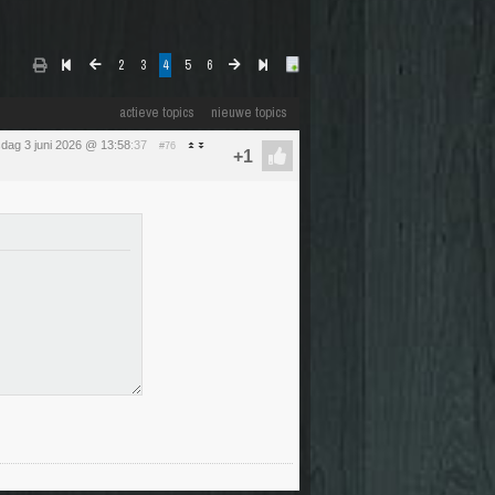
2
3
4
5
6
actieve topics
nieuwe topics
dag 3 juni 2026 @ 13:58
:37
#76