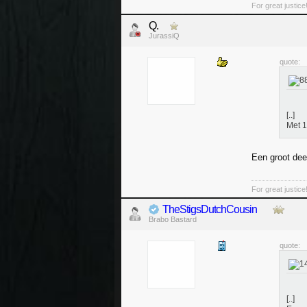
For great justice
Q.
JurassiQ
quote:
[..]
Met 1
Een groot dee
For great justice
TheStigsDutchCousin
Brabo Bastard
quote:
[..]