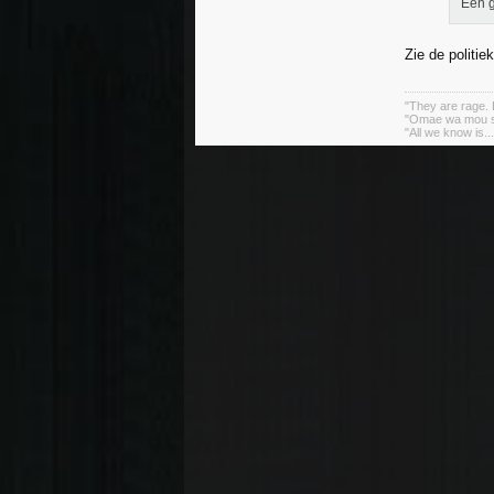
Een g
Zie de politiek
"They are rage. B
"Omae wa mou sh
"All we know is..