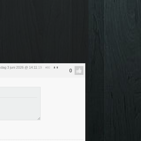
dag 3 juni 2026 @ 14:11
:19
#80