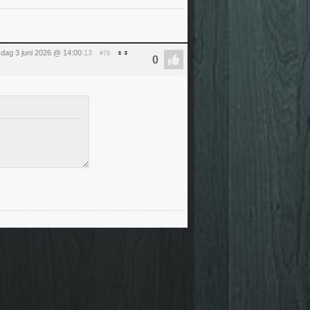
dag 3 juni 2026 @ 14:00
:13
#79