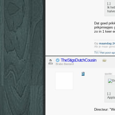
[..]
Ik he
halve
Dat goed prikk
prikpmiepjes
zo in 1 keer 
Op
maandag 24
Als je maar geno
_____
TV / Het post-ap
TheStigsDutchCousin
Brabo Bastard
quote:
[..]
Appla
Directeur: "W