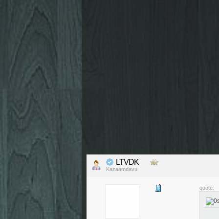
LTVDK
Kazaamdavu
quote: