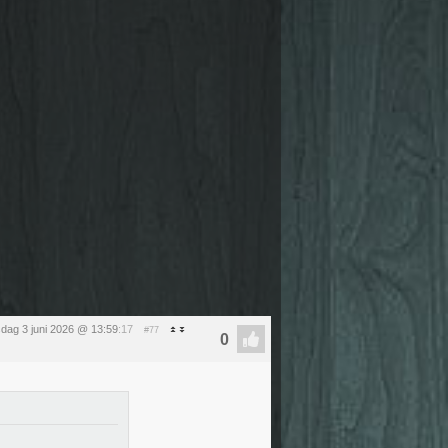
dag 3 juni 2026 @ 13:59
:17
#77