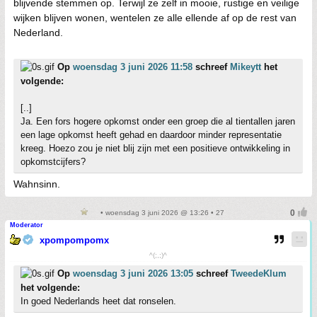
blijvende stemmen op. Terwijl ze zelf in mooie, rustige en veilige
wijken blijven wonen, wentelen ze alle ellende af op de rest van
Nederland.
Op
woensdag 3 juni 2026 11:58
schreef
Mikeytt
het
volgende:
[..]
Ja. Een fors hogere opkomst onder een groep die al tientallen jaren
een lage opkomst heeft gehad en daardoor minder representatie
kreeg. Hoezo zou je niet blij zijn met een positieve ontwikkeling in
opkomstcijfers?
Wahnsinn.
• woensdag 3 juni 2026 @ 13:26 • 27
Moderator
xpompompomx
^(;,;)^
Op
woensdag 3 juni 2026 13:05
schreef
TweedeKlum
het volgende:
In goed Nederlands heet dat ronselen.