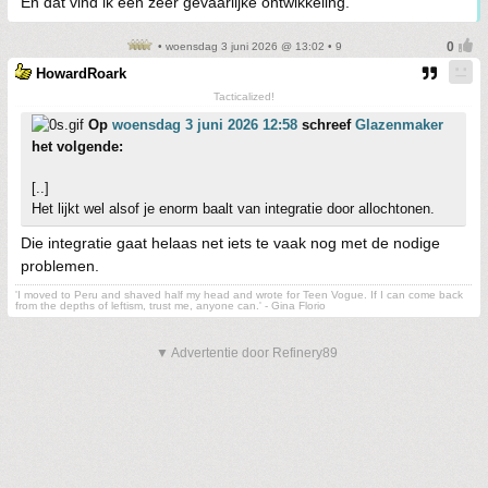
En dat vind ik een zeer gevaarlijke ontwikkeling.
• woensdag 3 juni 2026 @ 13:02 • 9
HowardRoark
Tacticalized!
Op
woensdag 3 juni 2026 12:58
schreef
Glazenmaker
het volgende:
[..]
Het lijkt wel alsof je enorm baalt van integratie door allochtonen.
Die integratie gaat helaas net iets te vaak nog met de nodige
problemen.
'I moved to Peru and shaved half my head and wrote for Teen Vogue. If I can come back
from the depths of leftism, trust me, anyone can.' - Gina Florio
▼ Advertentie door Refinery89