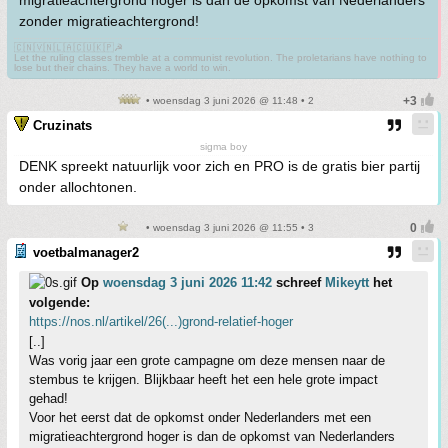
zonder migratieachtergrond!
🇨🇳🇻🇳🇱🇦🇨🇺🇰🇵☭
Let the ruling classes tremble at a communist revolution. The proletarians have nothing to
lose but their chains. They have a world to win.
• woensdag 3 juni 2026 @ 11:48 • 2
Cruzinats
sigma boy
DENK spreekt natuurlijk voor zich en PRO is de gratis bier partij
onder allochtonen.
• woensdag 3 juni 2026 @ 11:55 • 3
voetbalmanager2
Op
woensdag 3 juni 2026 11:42
schreef
Mikeytt
het
volgende:
https://nos.nl/artikel/26(...)grond-relatief-hoger
[..]
Was vorig jaar een grote campagne om deze mensen naar de
stembus te krijgen. Blijkbaar heeft het een hele grote impact
gehad!
Voor het eerst dat de opkomst onder Nederlanders met een
migratieachtergrond hoger is dan de opkomst van Nederlanders