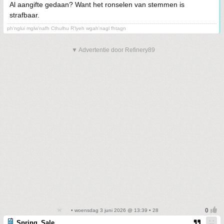
Al aangifte gedaan? Want het ronselen van stemmen is
strafbaar.
ph'nglui mglw'nafh Cthulhu R'lyeh wgah'nagl fhtagn
▼ Advertentie door Refinery89
• woensdag 3 juni 2026 @ 13:39 • 28
Spring_Sale