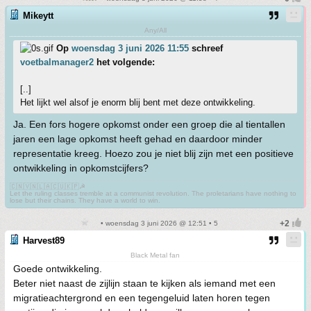
Mikeytt
Any/All
Op
woensdag 3 juni 2026 11:55
schreef
voetbalmanager2
het volgende:
[..]
Het lijkt wel alsof je enorm blij bent met deze ontwikkeling.
Ja. Een fors hogere opkomst onder een groep die al tientallen
jaren een lage opkomst heeft gehad en daardoor minder
representatie kreeg. Hoezo zou je niet blij zijn met een positieve
ontwikkeling in opkomstcijfers?
🇨🇳🇻🇳🇱🇦🇨🇺🇰🇵☭
Let the ruling classes tremble at a communist revolution. The proletarians have nothing to
lose but their chains. They have a world to win.
• woensdag 3 juni 2026 @ 12:51 • 5
Harvest89
Black Metal fan
Goede ontwikkeling.
Beter niet naast de zijlijn staan te kijken als iemand met een
migratieachtergrond en een tegengeluid laten horen tegen