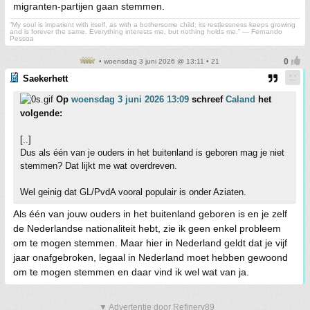
migranten-partijen gaan stemmen.
“My soul is impatient with itself, as with a bothersome child; its restlessness keeps growing
and is forever the same. Everything interests me, but nothing holds me.” ― Fernando
Pessoa
• woensdag 3 juni 2026 @ 13:11 • 21
Saekerhett
Op
woensdag 3 juni 2026 13:09
schreef
Caland
het
volgende:
[..]
Dus als één van je ouders in het buitenland is geboren mag je niet
stemmen? Dat lijkt me wat overdreven.
Wel geinig dat GL/PvdA vooral populair is onder Aziaten.
Als één van jouw ouders in het buitenland geboren is en je zelf
de Nederlandse nationaliteit hebt, zie ik geen enkel probleem
om te mogen stemmen. Maar hier in Nederland geldt dat je vijf
jaar onafgebroken, legaal in Nederland moet hebben gewoond
om te mogen stemmen en daar vind ik wel wat van ja.
▼ Advertentie door Refinery89