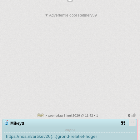
▼ Advertentie door Refinery89
• woensdag 3 juni 2026 @ 11:42 • 1
Mikeytt
Any/All
https://nos.nl/artikel/26(...)grond-relatief-hoger