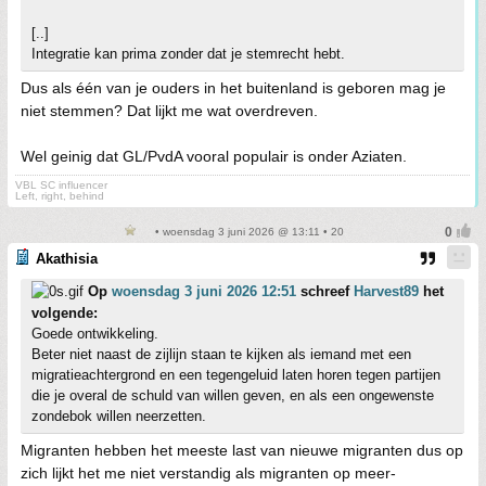
[..]
Integratie kan prima zonder dat je stemrecht hebt.
Dus als één van je ouders in het buitenland is geboren mag je
niet stemmen? Dat lijkt me wat overdreven.
Wel geinig dat GL/PvdA vooral populair is onder Aziaten.
VBL SC influencer
Left, right, behind
• woensdag 3 juni 2026 @ 13:11 • 20
Akathisia
Op
woensdag 3 juni 2026 12:51
schreef
Harvest89
het
volgende:
Goede ontwikkeling.
Beter niet naast de zijlijn staan te kijken als iemand met een
migratieachtergrond en een tegengeluid laten horen tegen partijen
die je overal de schuld van willen geven, en als een ongewenste
zondebok willen neerzetten.
Migranten hebben het meeste last van nieuwe migranten dus op
zich lijkt het me niet verstandig als migranten op meer-