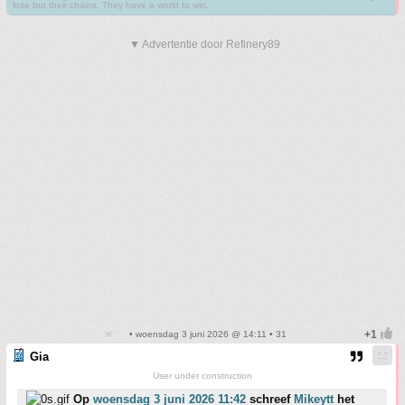
lose but their chains. They have a world to win.
▼ Advertentie door Refinery89
• woensdag 3 juni 2026 @ 14:11 • 31
Gia
User under construction
Op
woensdag 3 juni 2026 11:42
schreef
Mikeytt
het