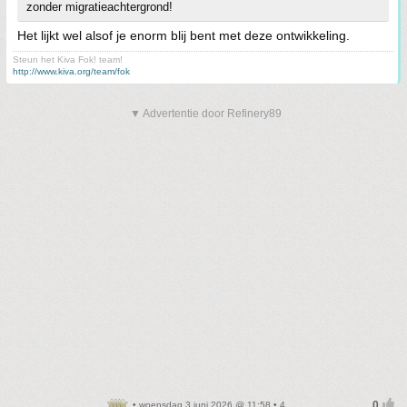
zonder migratieachtergrond!
Het lijkt wel alsof je enorm blij bent met deze ontwikkeling.
Steun het Kiva Fok! team!
http://www.kiva.org/team/fok
▼ Advertentie door Refinery89
• woensdag 3 juni 2026 @ 11:58 • 4