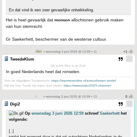
En dat vind ik een zeer gevaarlijke ontwikkeling.
Het is heel gevaarlijk dat
mensen
allochtonen gebruik maken
van hun stemrecht.
Gr Saekerhett, beschermer van de westerse cultuur.
• woensdag 3 juni 2026 @ 13:05 • 11
TweedeKlum
De echte Rico is op Zuid.
In goed Nederlands heet dat ronselen.
Voor de dagelijkse Trumprotzooi:
https://reportersonline.nl/auteur/kirsten-verdel/
Kijk live hoe Trump zijn eigen land sloopt:
https://www.project2025.observer/
• woensdag 3 juni 2026 @ 13:06 • 12
Digi2
Op
woensdag 3 juni 2026 12:59
schreef
Saekerhett
het
volgende:
[..]
totdat het moment daar is dat wij autochtone Nederlanders in de