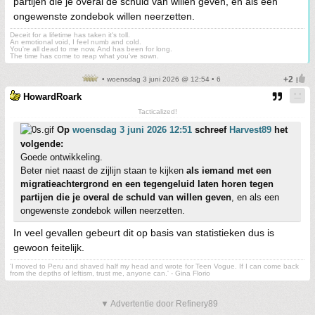
partijen die je overal de schuld van willen geven, en als een
ongewenste zondebok willen neerzetten.
Deceit for a lifetime has taken it's toll.
An emotional void, I feel numb and cold.
You're all dead to me now. And has been for long.
The time has come to reap what you've sown.
• woensdag 3 juni 2026 @ 12:54 • 6
HowardRoark
Tacticalized!
Op
woensdag 3 juni 2026 12:51
schreef
Harvest89
het
volgende:
Goede ontwikkeling.
Beter niet naast de zijlijn staan te kijken
als iemand met een
migratieachtergrond en een tegengeluid laten horen tegen
partijen die je overal de schuld van willen geven
, en als een
ongewenste zondebok willen neerzetten.
In veel gevallen gebeurt dit op basis van statistieken dus is
gewoon feitelijk.
'I moved to Peru and shaved half my head and wrote for Teen Vogue. If I can come back
from the depths of leftism, trust me, anyone can.' - Gina Florio
▼ Advertentie door Refinery89