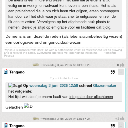
De mens is een migrerend wezen, het idee dat je ergens altijd
veilig en in welzijn en welvaart kunt leven is een illusie. Het is als
een prairiebrand die je om zich heen ziet grijpen, eraan ontsnappen
kan door zelf het stuk waar je staat snel te ontgrassen en zelf de
fik erin te zetten. Vervolgens op het afgebrande stuk plaats te
nemen. Bereid je altijd op emigratie voor en faciliteer dat tijdig.
De mens is om dezelfde reden (als lebensraumbehoeftig wezen)
een oorlogsvoerend en genocidaal-wezen.
“My soul is impatient with itself, as with a bothersome child; its restlessness keeps growing
and is forever the same. Everything interests me, but nothing holds me.” ― Fernando
Pessoa
• woensdag 3 juni 2026 @ 13:13 • 23
Tengano
Try not to think of me
Op
woensdag 3 juni 2026 12:58
schreef
Glazenmaker
het volgende:
Het lijkt wel alsof je enorm baalt van
integratie door allochtonen
.
Gelachen
• woensdag 3 juni 2026 @ 13:15 • 24
Tengano