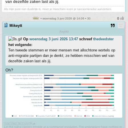
van dezelfde zaken last als jij.
Als mijn post niet duidelijk is, moet je misschien even je sarcasmeradar aanzetten.
• woensdag 3 juni 2026 @ 14:06 • 30
Mikeytt
Any/All
Op
woensdag 3 juni 2026 13:47
schreef
thedeedster
het volgende:
Ten tweede stemmen er meer mensen met allochtone wortels op
anti-migratie partijen dan je denkt; ze hebben misschien wel van
dezelfde zaken last als jij.
Oh?
🇨🇳🇻🇳🇱🇦🇨🇺🇰🇵☭
Let the ruling classes tremble at a communist revolution. The proletarians have nothing to