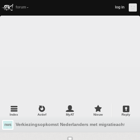
forum
log in
Index
Actief
MyAT
Nieuw
Reply
Verkiezingsopkomst Nederlanders met migratieachtergrond
nws