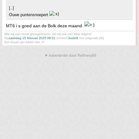
[..]
Ouwe puntensnoepert
MT6 i s goed aan de Bolk deze maand.
Wie mij niet heeft grootgebracht, zal mij ook niet klein krijgen!
Op
zaterdag 15 februari 2025 08:01
schreef
JustinK
het volgende:[/b]
Dot houdt van lekker vlot :P
▼ Advertentie door Refinery89