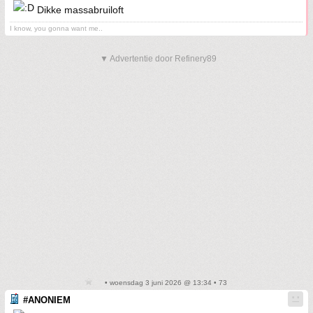
Dikke massabruiloft
I know, you gonna want me..
▼ Advertentie door Refinery89
• woensdag 3 juni 2026 @ 13:34 • 73
#ANONIEM