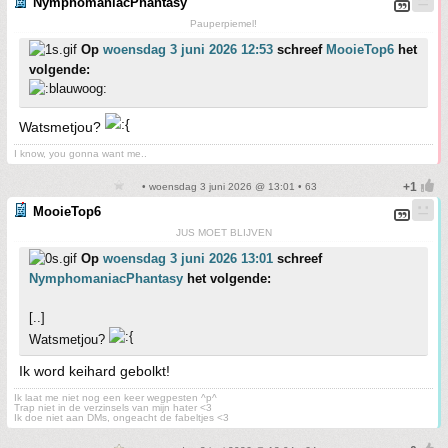
NymphomaniacPhantasy
Pauperpiemel!
Op
woensdag 3 juni 2026 12:53
schreef
MooieTop6
het
volgende:
Watsmetjou?
I know, you gonna want me..
• woensdag 3 juni 2026 @ 13:01 • 63
MooieTop6
JUS MOET BLIJVEN
Op
woensdag 3 juni 2026 13:01
schreef
NymphomaniacPhantasy
het volgende:
[..]
Watsmetjou?
Ik word keihard gebolkt!
Ik laat me niet nog een keer wegpesten ^p^
Trap niet in de verzinsels van mijn hater <3
Ik doe niet aan DMs, ongeacht de fabeltjes <3