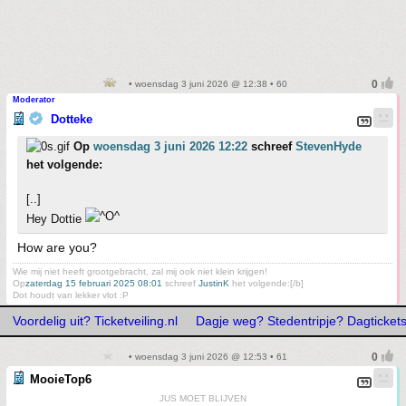
• woensdag 3 juni 2026 @ 12:38 • 60
Moderator
Dotteke
Op
woensdag 3 juni 2026 12:22
schreef
StevenHyde
het volgende:
[..]
Hey Dottie
How are you?
Wie mij niet heeft grootgebracht, zal mij ook niet klein krijgen!
Op
zaterdag 15 februari 2025 08:01
schreef
JustinK
het volgende:[/b]
Dot houdt van lekker vlot :P
Voordelig uit? Ticketveiling.nl
Dagje weg? Stedentripje? Dagtickets
• woensdag 3 juni 2026 @ 12:53 • 61
MooieTop6
JUS MOET BLIJVEN