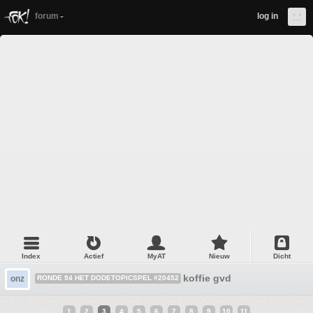
forum
log in
Index
Actief
MyAT
Nieuw
Dicht
koffie gvd
onz
RONDE 94 HET DODETOPICSPEL #20452
1
2
3
4
5
6
7
8
9
10
11