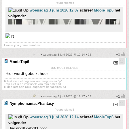
Pauperpiemel!
Op
woensdag 3 juni 2026 12:07
schreef
MooieTop6
het
volgende:
I know, you gonna want me..
• woensdag 3 juni 2026 @ 12:14 • 52
MooieTop6
JUS MOET BLIJVEN
Hier wordt gebolkt hoor
Ik laat me niet nog een keer wegpesten ^p^
Trap niet in de verzinsels van mijn hater <3
Ik doe niet aan DMs, ongeacht de fabeltjes <3
• woensdag 3 juni 2026 @ 12:17 • 53
NymphomaniacPhantasy
Pauperpiemel!
Op
woensdag 3 juni 2026 12:14
schreef
MooieTop6
het
volgende:
Hier wordt gebolkt hoor