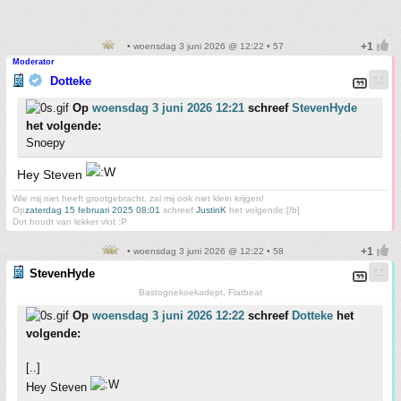
• woensdag 3 juni 2026 @ 12:22 • 57
Moderator
Dotteke
Op
woensdag 3 juni 2026 12:21
schreef
StevenHyde
het volgende:
Snoepy
Hey Steven
Wie mij niet heeft grootgebracht, zal mij ook niet klein krijgen!
Op
zaterdag 15 februari 2025 08:01
schreef
JustinK
het volgende:[/b]
Dot houdt van lekker vlot :P
• woensdag 3 juni 2026 @ 12:22 • 58
StevenHyde
Bastognekoekadept, Flatbeat
Op
woensdag 3 juni 2026 12:22
schreef
Dotteke
het
volgende:
[..]
Hey Steven