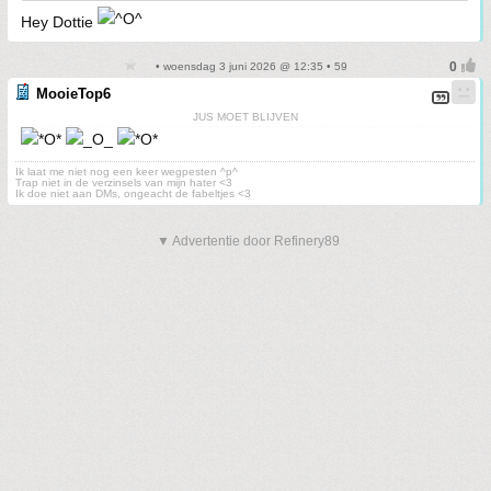
Hey Dottie
• woensdag 3 juni 2026 @ 12:35 • 59
MooieTop6
JUS MOET BLIJVEN
Ik laat me niet nog een keer wegpesten ^p^
Trap niet in de verzinsels van mijn hater <3
Ik doe niet aan DMs, ongeacht de fabeltjes <3
▼ Advertentie door Refinery89