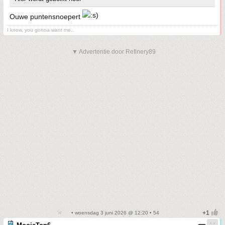
Ouwe puntensnoepert
I know, you gonna want me..
▼ Advertentie door Refinery89
• woensdag 3 juni 2026 @ 12:20 • 54