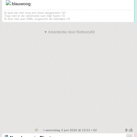
Ik laat me niet nog een keer wegpesten ^p^
Trap niet in de verzinsels van mijn hater <3
Ik doe niet aan DMs, ongeacht de fabeltjes <3
▼ Advertentie door Refinery89
• woensdag 3 juni 2026 @ 13:01 • 62