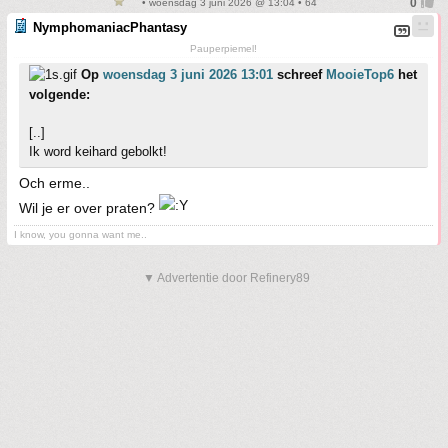
• woensdag 3 juni 2026 @ 13:04 • 64
NymphomaniacPhantasy
Pauperpiemel!
Op
woensdag 3 juni 2026 13:01
schreef
MooieTop6
het
volgende:
[..]
Ik word keihard gebolkt!
Och erme..
Wil je er over praten?
I know, you gonna want me..
▼ Advertentie door Refinery89