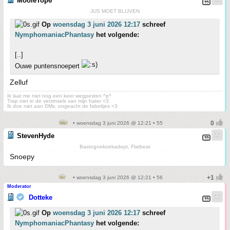
MooieTop6
JUS MOET BLIJVEN
Op
woensdag 3 juni 2026 12:17
schreef
NymphomaniacPhantasy
het volgende:
[..]
Ouwe puntensnoepert
Zelluf
Ik laat me niet nog een keer wegpesten ^p^
Trap niet in de verzinsels van mijn hater <3
Ik doe niet aan DMs, ongeacht de fabeltjes <3
• woensdag 3 juni 2026 @ 12:21 • 55
StevenHyde
Bastognekoekadept, Flatbeat
Snoepy
• woensdag 3 juni 2026 @ 12:21 • 56
Moderator
Dotteke
Op
woensdag 3 juni 2026 12:17
schreef
NymphomaniacPhantasy
het volgende: