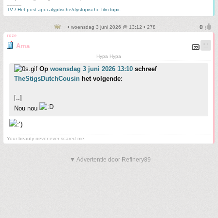
_____
TV / Het post-apocalyptische/dystopische film topic
• woensdag 3 juni 2026 @ 13:12 • 278
roze
Ama
Hypa Hypa
Op
woensdag 3 juni 2026 13:10
schreef
TheStigsDutchCousin
het volgende:
[..]
Nou nou
Your beauty never ever scared me.
▼ Advertentie door Refinery89