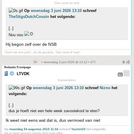
Can come an end
Op
woensdag 3 juni 2026 13:10
schreef
TheStigsDutchCousin
het volgende:
[..]
Nou nou
Hij begon zelf over de NSB
"Geef me een joint", zei de goudvis, "Dan word ik haai"
• woensdag 3 juni 2026 @ 13:12 • 277
Redactie Frontpage
LTVDK
Kazaamdavu
Op
woensdag 3 juni 2026 13:10
schreef
Nizno
het
volgende:
[..]
dus je hoeft niet een hele week savooiekool te eten?
Ik weet niet eens wat dat is, dus vermoed van niet
Op
maandag 24 augustus 2015 11:34
schreef
Yasmin23
het volgende:
Als je maar genoeg moeite doet past alles.