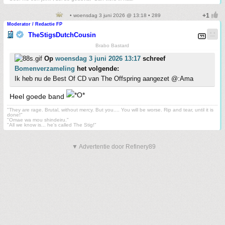
• woensdag 3 juni 2026 @ 13:18 • 289
Moderator / Redactie FP
TheStigsDutchCousin
Brabo Bastard
Op
woensdag 3 juni 2026 13:17
schreef
Bomenverzameling
het volgende:
Ik heb nu de Best Of CD van The Offspring aangezet @:Ama
Heel goede band
"They are rage. Brutal, without mercy. But you.... You will be worse. Rip and tear, until it is
done!"
"Omae wa mou shindeiru."
"All we know is... he's called The Stig!"
▼ Advertentie door Refinery89