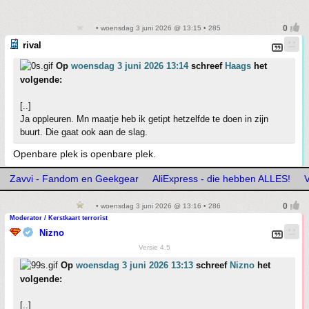
• woensdag 3 juni 2026 @ 13:15 • 285
rival
Op
woensdag 3 juni 2026 13:14
schreef
Haags
het
volgende:
[..]
Ja oppleuren. Mn maatje heb ik getipt hetzelfde te doen in zijn
buurt. Die gaat ook aan de slag.
Openbare plek is openbare plek.
Zavvi - Fandom en Geekgear
AliExpress - die hebben ALLES!
• woensdag 3 juni 2026 @ 13:16 • 286
Moderator / Kerstkaart terrorist
Nizno
Versie 4.5
Op
woensdag 3 juni 2026 13:13
schreef
Nizno
het
volgende:
[..]