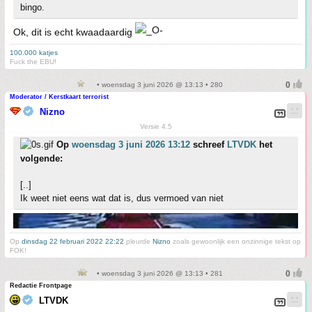
bingo.
Ok, dit is echt kwaadaardig
100.000 katjes
Fuck the EBU!
• woensdag 3 juni 2026 @ 13:13 • 280
Moderator / Kerstkaart terrorist
Nizno
Versie 4.5
Op
woensdag 3 juni 2026 13:12
schreef
LTVDK
het
volgende:
[..]
Ik weet niet eens wat dat is, dus vermoed van niet
Op
dinsdag 22 februari 2022 22:22
pleurde
Nizno
zoals gewoonlijk een onzinnige tekst op
FOK!
• woensdag 3 juni 2026 @ 13:13 • 281
Redactie Frontpage
LTVDK