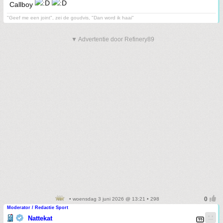
Callboy
"Geef me een joint", zei de goudvis, "Dan word ik haai"
▼ Advertentie door Refinery89
• woensdag 3 juni 2026 @ 13:21 • 298
Moderator / Redactie Sport
Nattekat