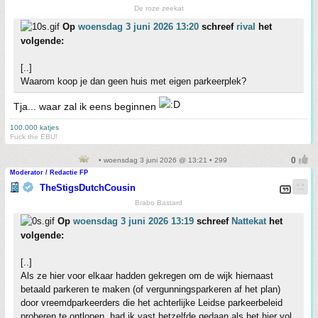
De roze zeekat
Op
woensdag 3 juni 2026 13:20
schreef
rival
het
volgende:
[..]
Waarom koop je dan geen huis met eigen parkeerplek?
Tja... waar zal ik eens beginnen
100.000 katjes
Fuck the EBU!
• woensdag 3 juni 2026 @ 13:21 • 299
Moderator / Redactie FP
TheStigsDutchCousin
Brabo Bastard
Op
woensdag 3 juni 2026 13:19
schreef
Nattekat
het
volgende:
[..]
Als ze hier voor elkaar hadden gekregen om de wijk hiernaast
betaald parkeren te maken (of vergunningsparkeren af het plan)
door vreemdparkeerders die het achterlijke Leidse parkeerbeleid
proberen te ontlopen, had ik vast hetzelfde gedaan als het hier vol