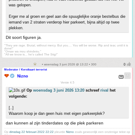
was gelopen.
Erger me al groen en geel aan die spuuglelijke oranje bestelbus die
iemand van 2 straten verderop hier parkeert, bijna altijd op twee
plekken.
Dit soort figuren ja.
"They are rage. Brutal, without mercy. But you.... You will be worse. Rip and tear, until it is
done!"
"Omae wa mou shindeiru."
"All we know is... he's called The Stig!"
• woensdag 3 juni 2026 @ 13:22 • 300
Moderator / Kerstkaart terrorist
Nizno
Versie 4.5
Op
woensdag 3 juni 2026 13:20
schreef
rival
het
volgende:
[..]
Waarom koop je dan geen huis met eigen parkeerplek?
dan kunnen al zijn tinderdates op die plek parkeren
Op
dinsdag 22 februari 2022 22:22
pleurde
Nizno
zoals gewoonlijk een onzinnige tekst op