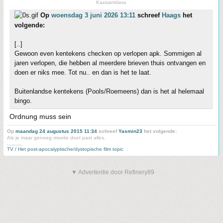
Kazaamdavu
Op
woensdag 3 juni 2026 13:11
schreef
Haags
het
volgende:
[..]
Gewoon even kentekens checken op verlopen apk. Sommigen al
jaren verlopen, die hebben al meerdere brieven thuis ontvangen en
doen er niks mee. Tot nu.. en dan is het te laat.
Buitenlandse kentekens (Pools/Roemeens) dan is het al helemaal
bingo.
Ordnung muss sein
Op
maandag 24 augustus 2015 11:34
schreef
Yasmin23
het volgende:
Als je maar genoeg moeite doet past alles.
_____
TV / Het post-apocalyptische/dystopische film topic
▼ Advertentie door Refinery89