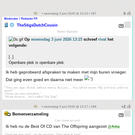
• woensdag 3 juni 2026 @ 13:16 • 287
Moderator / Redactie FP
TheStigsDutchCousin
Brabo Bastard
Op
woensdag 3 juni 2026 13:15
schreef
rival
het
volgende:
[..]
Openbare plek is openbare plek.
Ik heb geprobeerd afspraken te maken met mijn buren vroeger.
Dat ging even goed en daarna niet meer
"They are rage. Brutal, without mercy. But you.... You will be worse. Rip and tear, until it is
done!"
"Omae wa mou shindeiru."
"All we know is... he's called The Stig!"
• woensdag 3 juni 2026 @ 13:17 • 288
Bomenverzameling
Can come an end
Ik heb nu de Best Of CD van The Offspring aangezet
@Ama
"Geef me een joint", zei de goudvis, "Dan word ik haai"