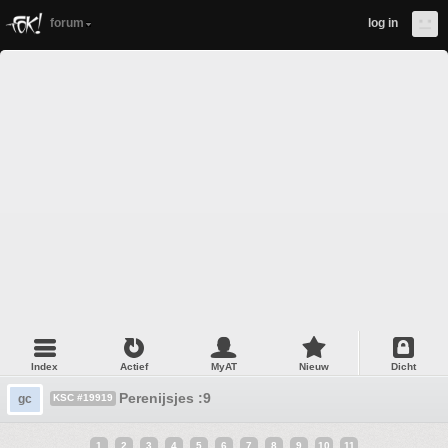
forum
log in
Index
Actief
MyAT
Nieuw
Dicht
Perenijsjes :9
gc
KSC #19919
1
2
3
4
5
6
7
8
9
10
11