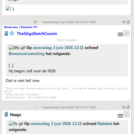
• woensdag 3 juni 2026 @ 13:13 • 283
Moderator / Redactie FP
TheStigsDutchCousin
Brabo Bastard
Op
woensdag 3 juni 2026 13:11
schreef
Bomenverzameling
het volgende:
[..]
Hij begon zelf over de NSB
Dat is niet lief nee.
"They are rage. Brutal, without mercy. But you.... You will be worse. Rip and tear, until it is
done!"
"Omae wa mou shindeiru."
"All we know is... he's called The Stig!"
• woensdag 3 juni 2026 @ 13:14 • 284
Haags
Op
woensdag 3 juni 2026 13:12
schreef
Nattekat
het
volgende: