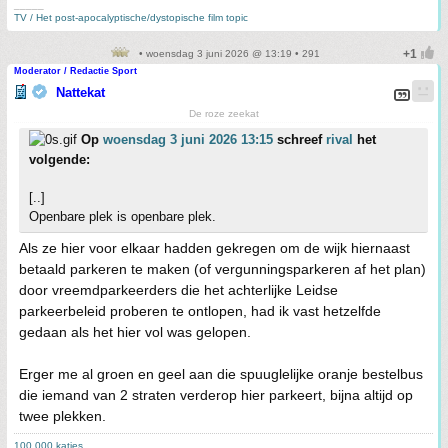
_____
TV / Het post-apocalyptische/dystopische film topic
• woensdag 3 juni 2026 @ 13:19 • 291
Moderator / Redactie Sport
Nattekat
De roze zeekat
Op
woensdag 3 juni 2026 13:15
schreef
rival
het
volgende:
[..]
Openbare plek is openbare plek.
Als ze hier voor elkaar hadden gekregen om de wijk hiernaast
betaald parkeren te maken (of vergunningsparkeren af het plan)
door vreemdparkeerders die het achterlijke Leidse
parkeerbeleid proberen te ontlopen, had ik vast hetzelfde
gedaan als het hier vol was gelopen.
Erger me al groen en geel aan die spuuglelijke oranje bestelbus
die iemand van 2 straten verderop hier parkeert, bijna altijd op
twee plekken.
100.000 katjes