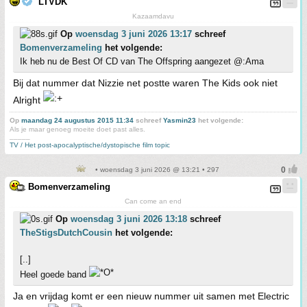
LTVDK
Kazaamdavu
Op
woensdag 3 juni 2026 13:17
schreef
Bomenverzameling
het volgende:
Ik heb nu de Best Of CD van The Offspring aangezet @:Ama
Bij dat nummer dat Nizzie net postte waren The Kids ook niet
Alright
Op
maandag 24 augustus 2015 11:34
schreef
Yasmin23
het volgende:
Als je maar genoeg moeite doet past alles.
_____
TV / Het post-apocalyptische/dystopische film topic
• woensdag 3 juni 2026 @ 13:21 • 297
Bomenverzameling
Can come an end
Op
woensdag 3 juni 2026 13:18
schreef
TheStigsDutchCousin
het volgende:
[..]
Heel goede band
Ja en vrijdag komt er een nieuw nummer uit samen met Electric