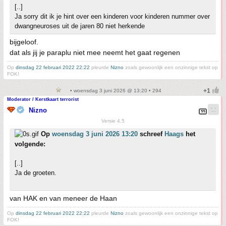
[..]
Ja sorry dit ik je hint over een kinderen voor kinderen nummer over
dwangneuroses uit de jaren 80 niet herkende
bijgeloof.
dat als jij je paraplu niet mee neemt het gaat regenen
Op
dinsdag 22 februari 2022 22:22
pleurde
Nizno
zoals gewoonlijk een onzinnige tekst op
FOK!
• woensdag 3 juni 2026 @ 13:20 • 294
Moderator / Kerstkaart terrorist
Nizno
Versie 4.5
Op
woensdag 3 juni 2026 13:20
schreef
Haags
het
volgende:
[..]
Ja de groeten.
van HAK en van meneer de Haan
Op
dinsdag 22 februari 2022 22:22
pleurde
Nizno
zoals gewoonlijk een onzinnige tekst op
FOK!