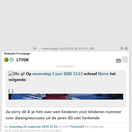
• woensdag 3 juni 2026 @ 13:19 • 290
Redactie Frontpage
LTVDK
Kazaamdavu
Op
woensdag 3 juni 2026 13:13
schreef
Nizno
het
volgende:
[..]
Ja sorry dit ik je hint over een kinderen voor kinderen nummer
over dwangneuroses uit de jaren 80 niet herkende
Op
maandag 24 augustus 2015 11:34
schreef
Yasmin23
het volgende:
Als je maar genoeg moeite doet past alles.