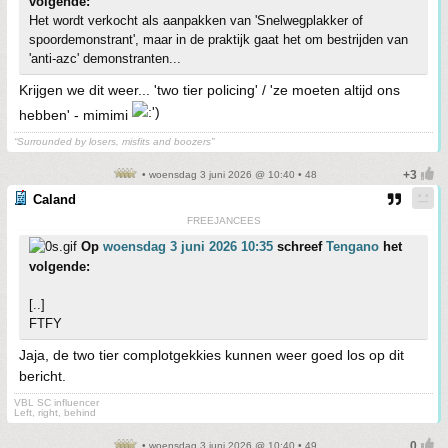
volgende:
Het wordt verkocht als aanpakken van 'Snelwegplakker of
spoordemonstrant', maar in de praktijk gaat het om bestrijden van
'anti-azc' demonstranten...
Krijgen we dit weer... 'two tier policing' / 'ze moeten altijd ons
hebben' - mimimi
“Surrounded by losers, misfits and boozers”
• woensdag 3 juni 2026 @ 10:40 • 48
Caland
FREEJANCEES
Op
woensdag 3 juni 2026 10:35
schreef
Tengano
het
volgende:
[..]
FTFY
Jaja, de two tier complotgekkies kunnen weer goed los op dit
bericht.
VBL SC influencer
Left, right, behind
• woensdag 3 juni 2026 @ 10:40 • 49