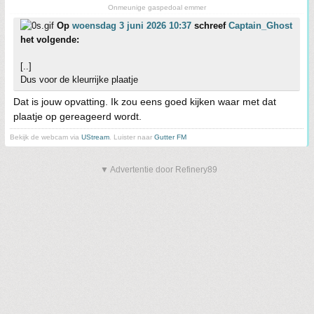
Onmeunige gaspedoal emmer
Op
woensdag 3 juni 2026 10:37
schreef
Captain_Ghost
het volgende:
[..]
Dus voor de kleurrijke plaatje
Dat is jouw opvatting. Ik zou eens goed kijken waar met dat
plaatje op gereageerd wordt.
Bekijk de webcam via
UStream
. Luister naar
Gutter FM
▼ Advertentie door Refinery89