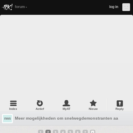
forum
log in
Index
Actief
MyAT
Nieuw
Reply
Meer mogelijkheden om snelwegdemonstranten aan te pa
nws
1
2
3
4
5
6
7