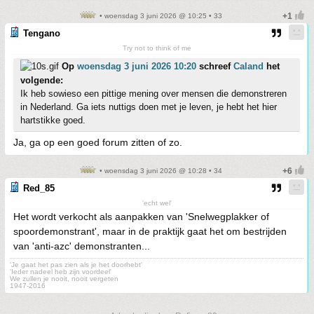
• woensdag 3 juni 2026 @ 10:25 • 33
Tengano
Try not to think of me
Op
woensdag 3 juni 2026 10:20
schreef
Caland
het
volgende:
Ik heb sowieso een pittige mening over mensen die demonstreren
in Nederland. Ga iets nuttigs doen met je leven, je hebt het hier
hartstikke goed.
Ja, ga op een goed forum zitten of zo.
• woensdag 3 juni 2026 @ 10:28 • 34
Red_85
'echt wel'
Het wordt verkocht als aanpakken van 'Snelwegplakker of
spoordemonstrant', maar in de praktijk gaat het om bestrijden
van 'anti-azc' demonstranten...
'Je gaat het pas zien als je het doorhebt'
'Ieder nadeel heb zijn voordeel'
We zullen je nooit, nooit vergeten
1947-2016