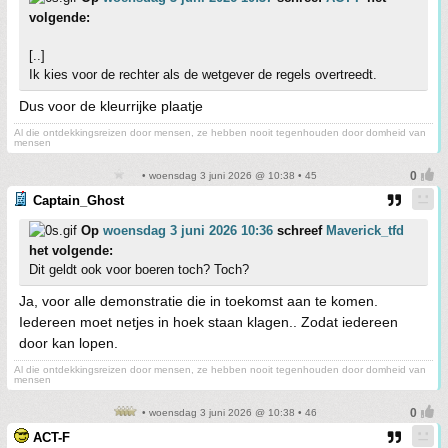
volgende:
[..]
Ik kies voor de rechter als de wetgever de regels overtreedt.
Dus voor de kleurrijke plaatje
Al die ontdekkingsreizen door mensen, ze hebben nooit tegenhouden door domheid van
mensen
• woensdag 3 juni 2026 @ 10:38 • 45
Captain_Ghost
Op
woensdag 3 juni 2026 10:36
schreef
Maverick_tfd
het volgende:
Dit geldt ook voor boeren toch? Toch?
Ja, voor alle demonstratie die in toekomst aan te komen.
Iedereen moet netjes in hoek staan klagen.. Zodat iedereen
door kan lopen.
Al die ontdekkingsreizen door mensen, ze hebben nooit tegenhouden door domheid van
mensen
• woensdag 3 juni 2026 @ 10:38 • 46
ACT-F