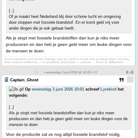
[..]
Of je maakt heel Nederland blij door schone lucht en omgeving
door stoppen met fossiele brandstof. En er komt geld vrij voor
ander dingen die je ook gebaat heeft.
Als je stopt met fossiele brandstoffen dan kun je niks meer
produceren en dan heb je geen geld meer om leuke dingen voor
de mensen te doen.
Good intentions and tender feelings may do credit to those who possess them, but they
often lead to ineffective — or positively destructive — policies ... Kevin D. Williamson
• woensdag 3 juni 2026 @ 10:05 • 27
Captain_Ghost
Op
woensdag 3 juni 2026 10:01
schreef
Lyrebird
het
volgende:
[..]
Als je stopt met fossiele brandstoffen dan kun je niks meer
produceren en dan heb je geen geld meer om leuke dingen voor de
mensen te doen.
Voor de productie zal ze nog altijd fossiele brandstof nodig,