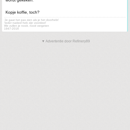
wordt gekeken.
Kopje koffie, toch?
'Je gaat het pas zien als je het doorhebt'
'Ieder nadeel heb zijn voordeel'
We zullen je nooit, nooit vergeten
1947-2016
▼ Advertentie door Refinery89