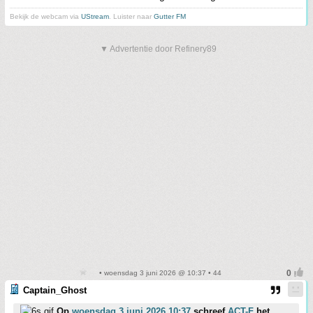
Bekijk de webcam via
UStream
. Luister naar
Gutter FM
▼ Advertentie door Refinery89
• woensdag 3 juni 2026 @ 10:37 • 44
Captain_Ghost
Op
woensdag 3 juni 2026 10:37
schreef
ACT-F
het