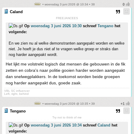
• woensdag 3 juni 2026 @ 10:34 • 38
Caland
FREEJANCEES
Op
woensdag 3 juni 2026 10:30
schreef
Tengano
het
volgende:
En we zien nu al welke demonstranten aangepakt worden en welke
niet. Je hoeft je dus niet af te vragen welke groep er straks dan
nog harder aangepakt wordt.
Het lijkt me volstrekt logisch dat mensen die gebouwen in de fik
zetten en cobra's naar politie gooien harder worden aangepakt
dan snelwegplakkers. In de toekomst worden beide groepen
nog harder aangepakt dus, goede zaak.
VBL SC influencer
Left, right, behind
• woensdag 3 juni 2026 @ 10:35 • 39
Tengano
Try not to think of me
Op
woensdag 3 juni 2026 10:34
schreef
Caland
het
volgende: