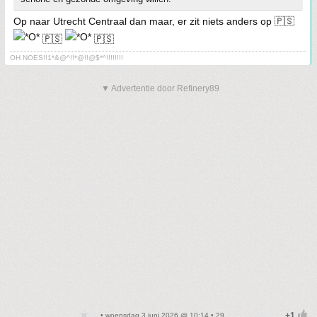
Op naar Utrecht Centraal dan maar, er zit niets anders op 🇵🇸
🇵🇸
🇵🇸
OH NOES!!1*&@^!!*@!!@$*^!!!!!!!!
▼ Advertentie door Refinery89
• woensdag 3 juni 2026 @ 10:14 • 29