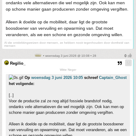
ondanks vele alternatieven die wel mogelijk zijn. Ook kan men
op schone manier gaan produceren zonder omgeving vergiften.
Alleen ik doelde op de mobiliteit, daar ligt de grootste
boosdoener van vervuiling en opwarming van. Dat moet
veranderen, als we een schone en gezonde omgeving willen.
Al die ontdekkingsreizen door mensen, ze hebben nooit tegenhouden door domheid van
mensen
• woensdag 3 juni 2026 @ 10:08 • 28
Regilio_
Witte Neger
Op
woensdag 3 juni 2026 10:05
schreef
Captain_Ghost
het volgende:
[..]
Voor de productie zal ze nog altijd fossiele brandstof nodig,
ondanks vele alternatieven die wel mogelijk zijn. Ook kan men op
schone manier gaan produceren zonder omgeving vergiften.
Alleen ik doelde op de mobiliteit, daar ligt de grootste boosdoener
van vervuiling en opwarming van. Dat moet veranderen, als we een
schone en gezonde omgeving willen.