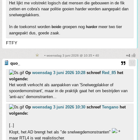
Het lijkt me volstrekt logisch dat mensen die gebouwen in de fik
zetten en cobra's naar politie gooien harder worden aangepakt dan
snelwegplakkers.
In de toekomst worden
beide
groepen nog
harder
meer two tier
aangepakt dus, goede zaak.
FTFY
• woensdag 3 juni 2026 @ 10:35 • 40
quo_
Op
woensdag 3 juni 2026 10:28
schreef
Red_85
het
volgende:
Het wordt verkocht als aanpakken van 'Snelwegplakker of
spoordemonstrant', maar in de praktijk gaat het om bestrijden van
'anti-azc' demonstranten...
Op
woensdag 3 juni 2026 10:30
schreef
Tengano
het
volgende:
[..]
Klopt, het AD brengt het als "de snelwegdemonstranten"
maar RTL4 is wat realistischer.