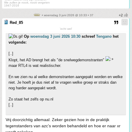
We zullen je nooit, nooit vergeten
1947-2016
• woensdag 3 juni 2026 @ 10:33 • 37
Red_85
'echt wel'
Op
woensdag 3 juni 2026 10:30
schreef
Tengano
het
volgende:
[..]
Klopt, het AD brengt het als "de snelwegdemonstranten"
maar RTL4 is wat realistischer.
En we zien nu al welke demonstranten aangepakt worden en welke
niet. Je hoeft je dus niet af te vragen welke groep er straks dan
nog harder aangepakt wordt.
Zo staat het zelfs op nu.nl
[..]
Vrij doorzichtig allemaal. Zeker gezien hoe in de praktijk
tegenstanders van azc's worden behandeld en hoe er naar xr