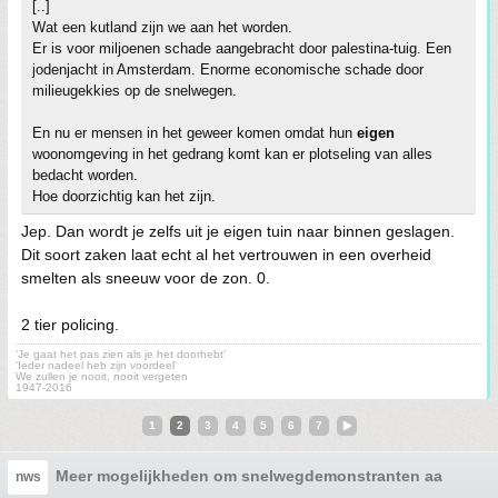
[..]
Wat een kutland zijn we aan het worden.
Er is voor miljoenen schade aangebracht door palestina-tuig. Een
jodenjacht in Amsterdam. Enorme economische schade door
milieugekkies op de snelwegen.
En nu er mensen in het geweer komen omdat hun
eigen
woonomgeving in het gedrang komt kan er plotseling van alles
bedacht worden.
Hoe doorzichtig kan het zijn.
Jep. Dan wordt je zelfs uit je eigen tuin naar binnen geslagen.
Dit soort zaken laat echt al het vertrouwen in een overheid
smelten als sneeuw voor de zon. 0.
2 tier policing.
'Je gaat het pas zien als je het doorhebt'
'Ieder nadeel heb zijn voordeel'
We zullen je nooit, nooit vergeten
1947-2016
1
2
3
4
5
6
7
Meer mogelijkheden om snelwegdemonstranten aan te pa
nws