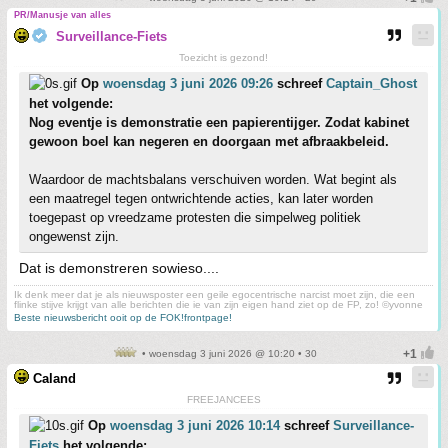
PR/Manusje van alles
Surveillance-Fiets
Toezicht is gezond!
Op
woensdag 3 juni 2026 09:26
schreef
Captain_Ghost
het volgende:
Nog eventje is demonstratie een papierentijger. Zodat kabinet
gewoon boel kan negeren en doorgaan met afbraakbeleid.
Waardoor de machtsbalans verschuiven worden. Wat begint als
een maatregel tegen ontwrichtende acties, kan later worden
toegepast op vreedzame protesten die simpelweg politiek
ongewenst zijn.
Dat is demonstreren sowieso....
Ik denk meer dat je als nieuwsposter een geile egocentrische narcist moet zijn, die een
flinke stijve krijgt van alle berichten die ie van zijn eigen hand ziet op de FP, zo! ©yvonne
Beste nieuwsbericht ooit op de FOK!frontpage!
• woensdag 3 juni 2026 @ 10:20 • 30
Caland
FREEJANCEES
Op
woensdag 3 juni 2026 10:14
schreef
Surveillance-
Fiets
het volgende: