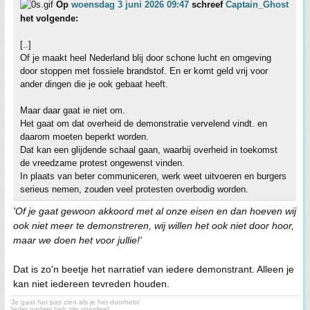
Op
woensdag 3 juni 2026 09:47
schreef
Captain_Ghost
het volgende:
[..]
Of je maakt heel Nederland blij door schone lucht en omgeving
door stoppen met fossiele brandstof. En er komt geld vrij voor
ander dingen die je ook gebaat heeft.
Maar daar gaat ie niet om.
Het gaat om dat overheid de demonstratie vervelend vindt. en
daarom moeten beperkt worden.
Dat kan een glijdende schaal gaan, waarbij overheid in toekomst
de vreedzame protest ongewenst vinden.
In plaats van beter communiceren, werk weet uitvoeren en burgers
serieus nemen, zouden veel protesten overbodig worden.
'Of je gaat gewoon akkoord met al onze eisen en dan hoeven wij
ook niet meer te demonstreren, wij willen het ook niet door hoor,
maar we doen het voor jullie!'
Dat is zo'n beetje het narratief van iedere demonstrant. Alleen je
kan niet iedereen tevreden houden.
'Je gaat het pas zien als je het doorhebt'
'Ieder nadeel heb zijn voordeel'