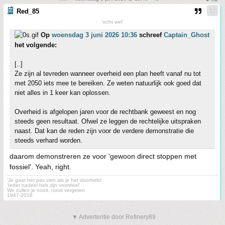
Red_85
'echt wel'
Op
woensdag 3 juni 2026 10:36
schreef
Captain_Ghost
het volgende:
[..]
Ze zijn al tevreden wanneer overheid een plan heeft vanaf nu tot
met 2050 iets mee te bereiken. Ze weten natuurlijk ook goed dat
niet alles in 1 keer kan oplossen.
Overheid is afgelopen jaren voor de rechtbank geweest en nog
steeds geen resultaat. Ofwel ze leggen de rechtelijke uitspraken
naast. Dat kan de reden zijn voor de verdere demonstratie die
steeds verhard worden.
daarom demonstreren ze voor 'gewoon direct stoppen met
fossiel'. Yeah, right.
'Je gaat het pas zien als je het doorhebt'
'Ieder nadeel heb zijn voordeel'
We zullen je nooit, nooit vergeten
1947-2016
▼ Advertentie door Refinery89