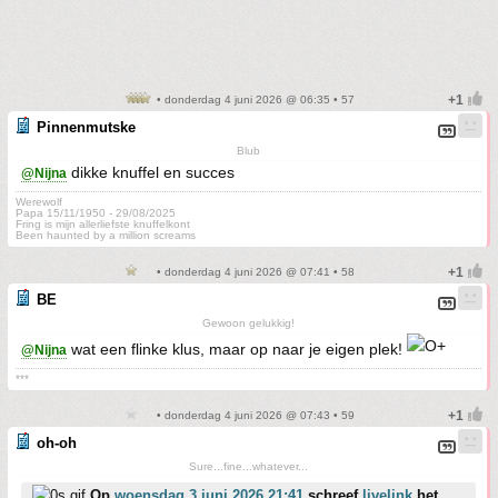
• donderdag 4 juni 2026 @ 06:35 • 57
Pinnenmutske
Blub
dikke knuffel en succes
@Nijna
Werewolf
Papa 15/11/1950 - 29/08/2025
Fring is mijn allerliefste knuffelkont
Been haunted by a million screams
• donderdag 4 juni 2026 @ 07:41 • 58
BE
Gewoon gelukkig!
wat een flinke klus, maar op naar je eigen plek!
@Nijna
***
• donderdag 4 juni 2026 @ 07:43 • 59
oh-oh
Sure...fine...whatever...
Op
woensdag 3 juni 2026 21:41
schreef
livelink
het