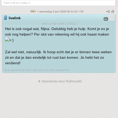
Fake it till you make it...
• woensdag 3 juni 2026 @ 21:41 • 53
livelink
keek op mijn week ( © DJ11)
Het is ook nogal wat, Nijna. Gelukkig heb je hulp. Komt je ex je
ook nog helpen? Per slot van rekening wil hij ook haast maken
Zal wel niet, natuurlijk. Ik hoop echt dat je er binnen twee weken
zit en dat je dan eindelijk tot rust kan komen. Je hebt het zo
verdiend!
Als je goed om je heen kijkt zie je dat alles gekleurd is.
▼ Advertentie door Refinery89