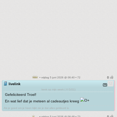
• vrijdag 5 juni 2026 @ 06:40 • 72
livelink
keek op mijn week ( © DJ11)
Gefeliciteerd Troel!
En wat lief dat je meteen al cadeautjes kreeg
Als je goed om je heen kijkt zie je dat alles gekleurd is.
• vrijdag 5 juni 2026 @ 06:48 • 73