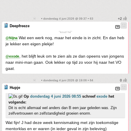
• donderdag 4 juni 2026 @ 09:37 • 63
Deepfreeze
"koud hé"
Wat een werk nog, maar het einde is in zicht. En dan heb
@Nijna
je lekker een eigen plekje!
, het blijft leuk om te zien als ze dan opeens van jongens
@exode
naar mini-man gaan. Ook lekker op tijd zo voor hij naar het VO
gaat.
• donderdag 4 juni 2026 @ 19:06 • 64
Hupje
Op
donderdag 4 juni 2026 08:55
schreef
exode
het
volgende:
Dit is echt allemaal wel anders dan B een jaar geleden was. Zijn
zelfvertrouwen en zelfstandigheid groeien enorm.
Wat fijn! J had deze week kennismaking met zijn toekomstige
mentorklas en er waren (in ieder geval in zijn beleving)