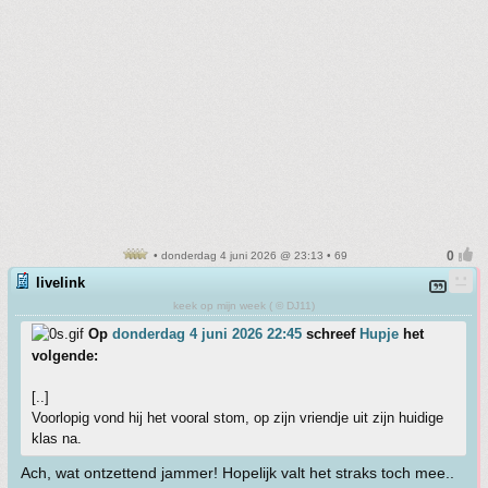
• donderdag 4 juni 2026 @ 23:13 • 69
livelink
keek op mijn week ( © DJ11)
Op
donderdag 4 juni 2026 22:45
schreef
Hupje
het
volgende:
[..]
Voorlopig vond hij het vooral stom, op zijn vriendje uit zijn huidige
klas na.
Ach, wat ontzettend jammer! Hopelijk valt het straks toch mee..