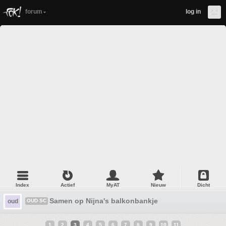
forum
log in
Index
Actief
MyAT
Nieuw
Dicht
Samen op Nijna's balkonbankje
oud
OUD SC
1
2
3
4
5
6
7
8
9
10
11