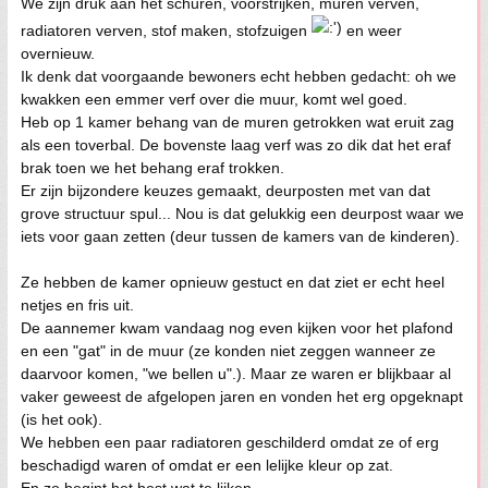
We zijn druk aan het schuren, voorstrijken, muren verven,
radiatoren verven, stof maken, stofzuigen
en weer
overnieuw.
Ik denk dat voorgaande bewoners echt hebben gedacht: oh we
kwakken een emmer verf over die muur, komt wel goed.
Heb op 1 kamer behang van de muren getrokken wat eruit zag
als een toverbal. De bovenste laag verf was zo dik dat het eraf
brak toen we het behang eraf trokken.
Er zijn bijzondere keuzes gemaakt, deurposten met van dat
grove structuur spul... Nou is dat gelukkig een deurpost waar we
iets voor gaan zetten (deur tussen de kamers van de kinderen).
Ze hebben de kamer opnieuw gestuct en dat ziet er echt heel
netjes en fris uit.
De aannemer kwam vandaag nog even kijken voor het plafond
en een "gat" in de muur (ze konden niet zeggen wanneer ze
daarvoor komen, "we bellen u".). Maar ze waren er blijkbaar al
vaker geweest de afgelopen jaren en vonden het erg opgeknapt
(is het ook).
We hebben een paar radiatoren geschilderd omdat ze of erg
beschadigd waren of omdat er een lelijke kleur op zat.