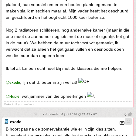
plafond, hun voorstel om er een houten plank tegenaan te
maken sla ik misschien maar af. Mijn vader heeft het geschuurd
en geschilderd en het oogt echt 1000 keer beter zo.
Nog 2 radiatoren schilderen, nog anderhalve kamer (maar in die
ene moet de aannemer nog iets met de muur of eigenlijk het gat
in de muur). We hebben de muur toch vast wit gemaakt, ik
verwacht dat ze alleen het gat gaan vullen en desnoods doen
we die muur dan nog een keer.
Ik tel af. En ben echt heel blij met de klussers die me helpen.
, fijn dat B. beter in zijn vel zit!
@exode
, wat jammer van die opmerkingen
@Hupje
Fake it till you make it...
• donderdag 4 juni 2026 @ 21:43 • 67
exode
B hoort pas na de zomervakantie wie er in zijn klas zitten.
Binnenkort kennismaking met alle toekomstige brugklassers en