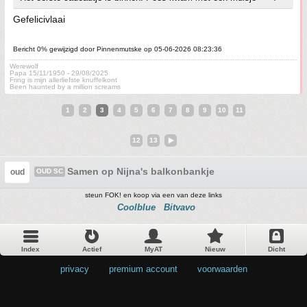
Gefelicivlaai
Bericht 0% gewijzigd door Pinnenmutske op 05-06-2026 08:23:36
Werewolf
Papa 15/11/1950 - 29/08/2025
Fring is mijn allerliefste knuffelkont
Been haunted by a million screams
1
2
3
4
5
6
7
8
9
10
11
12
13
Samen op Nijna's balkonbankje
oud
OUD SC
steun FOK! en koop via een van deze links
Coolblue
Bitvavo
Index
Actief
MyAT
Nieuw
Dicht
privacy
•
premium account
•
voorwaarden