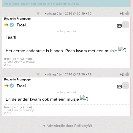
Als je goed om je heen kijkt zie je dat alles gekleurd is.
• vrijdag 5 juni 2026 @ 00:49 • 70
Redactie Frontpage
Troel
scherp en bot
Taart!
Het eerste cadeautje is binnen. Poes kwam met een muisje
troel (de ~ (v.), ~en)
1 [inf.] vrouw of meisje
2 trut
• vrijdag 5 juni 2026 @ 01:56 • 71
Redactie Frontpage
Troel
scherp en bot
En de ander kwam ook met een muisje
troel (de ~ (v.), ~en)
1 [inf.] vrouw of meisje
2 trut
▼ Advertentie door Refinery89