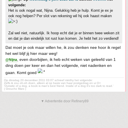
volgende:
Het is ook nogal wat, Nijna. Gelukkig heb je hulp. Komt je ex je
ook nog helpen? Per slot van rekening wil hij ook haast maken
Zal wel niet, natuurlijk. Ik hoop echt dat je er binnen twee weken zit
en dat je dan eindelijk tot rust kan komen. Je hebt het zo verdiend!
Dat moet je ook maar willen he, ik zou denken nee hoor ik regel
het wel blijf jij hier maar weg!
, even doorbijten, ik heb echt weken van geleefd van 1
@Nijna
ding doen per keer en dan het volgende, niet nadenken en
gaan. Komt goed
Op dinsdag 20 december 2011 03:07 schreef minthy het volgende:
Zelfs ik zou oh-oh doen, alleen al op basis van haar postgedrag en ui O+
'Outside of a dog, a book is man's best friend. Inside of a dog it's too dark to read.'
( Groucho Marx )
▼ Advertentie door Refinery89