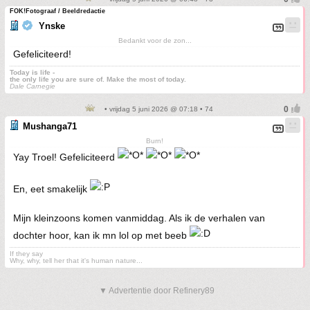
FOK!Fotograaf / Beeldredactie
Ynske
Bedankt voor de zon...
Gefeliciteerd!
Today is life -
the only life you are sure of. Make the most of today.
Dale Carnegie
• vrijdag 5 juni 2026 @ 07:18 • 74
Mushanga71
Burn!
Yay Troel! Gefeliciteerd
En, eet smakelijk
Mijn kleinzoons komen vanmiddag. Als ik de verhalen van
dochter hoor, kan ik mn lol op met beeb
If they say
Why, why, tell her that it's human nature...
▼ Advertentie door Refinery89