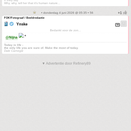
If they say
Why, why, tell her that it's human nature...
• donderdag 4 juni 2026 @ 05:35 • 56
FOK!Fotograaf / Beeldredactie
Ynske
Bedankt voor de zon...
@Nijna
Today is life -
the only life you are sure of. Make the most of today.
Dale Carnegie
▼ Advertentie door Refinery89